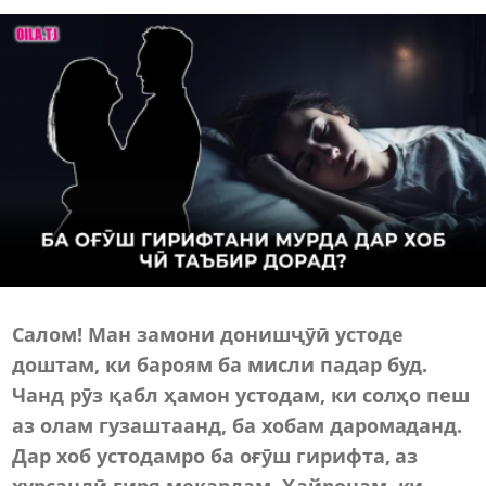
Салом! Ман замони донишҷӯӣ устоде
доштам, ки бароям ба мисли падар буд.
Чанд рӯз қабл ҳамон устодам, ки солҳо пеш
аз олам гузаштаанд, ба хобам даромаданд.
Дар хоб устодамро ба оғӯш гирифта, аз
хурсандӣ гиря мекардам. Ҳайронам, ки