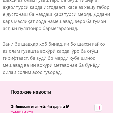
аҳволпурсӣ карда истодааст, касе аз хешу табор
ё дӯстонаш ба наздаш қарзпурсӣ меояд. Додани
қарз маслиҳат дода намешавад, зеро ба гумон
аст, ки пулатонро бармегардонад.
Зани бе шавҳар хоб бинад, ки бо шахси кайҳо
аз олам гузашта вохӯрӣ карда, ӯро ба оғӯш
гирифтааст, ба зудӣ бо марди хубе шинос
мешавад ва ин вохӯрӣ метавонад ба бунёди
оилаи солим асос гузорад.
Похожие новости
Хобномаи исломӣ: бо ҳарфи М
ТАЪБИРИ ХОБ