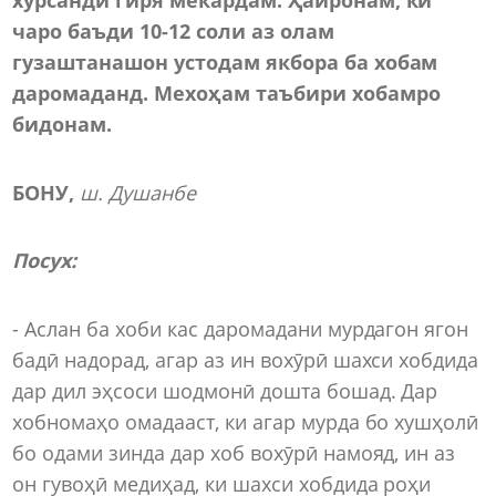
чаро баъди 10-12 соли аз олам
гузаштанашон устодам якбора ба хобам
даромаданд. Мехоҳам таъбири хобамро
бидонам.
БОНУ,
ш. Душанбе
Посух
:
- Аслан ба хоби кас даромадани мурдагон ягон
бадӣ надорад, агар аз ин вохӯрӣ шахси хобдида
дар дил эҳсоси шодмонӣ дошта бошад. Дар
хобномаҳо омадааст, ки агар мурда бо хушҳолӣ
бо одами зинда дар хоб вохӯрӣ намояд, ин аз
он гувоҳӣ медиҳад, ки шахси хобдида роҳи