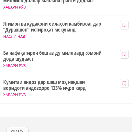
миллион доллар маблағи грантӣ додааст
ХАБАРИ РӮЗ
Ятимон ва кӯдакони оилаҳои камбизоат дар
“Дурахшон” истироҳат мекунанд
НАСЛИ НАВ
Ба нафақагирон беш аз ду миллиард сомонӣ
дода шудааст
ХАБАРИ РӮЗ
Кумитаи андоз дар шаш моҳ нақшаи
воридоти андозҳоро 123% иҷро кард
ХАБАРИ РӮЗ
ОИЛА.ТЧ