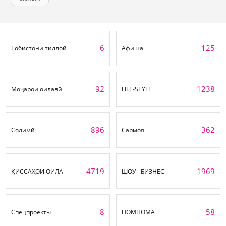
6
125
Тобистони тиллоӣ
Афиша
92
1238
Моҷарои оилавӣ
LIFE-STYLE
896
362
Солимӣ
Сармоя
4719
1969
ҚИССАҲОИ ОИЛА
ШОУ - БИЗНЕС
8
58
Спецпроекты
НОМНОМА