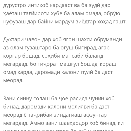
дурустро интихоб кардааст ва ба зудӣ дар
ҳаёташ тағйироти хубе ба алам омада, обрӯю
нуфузаш дар байни мардум зиёдтар хоҳад гашт.
Духтари ҷавон дар хоб ягон шахси обруманди
аз олам гузаштаро ба оғӯш бигирад, агар
коргар бошад, соҳиби мансаби баланд
мегардад, бо тиҷорат машғул бошад, кораш
омад карда, даромади калони пулӣ ба даст
меорад.
Зани синну солаш ба ҷое расида чунин хоб
бинад, даромади калони молиявӣ ба даст
меорад ё таҷрибаи зиндагиаш афзунтар
мегардад. Аммо зани шавҳардор хоб бинад, ки
шахси аз олам гузаштаро ба оғӯш гирифта,