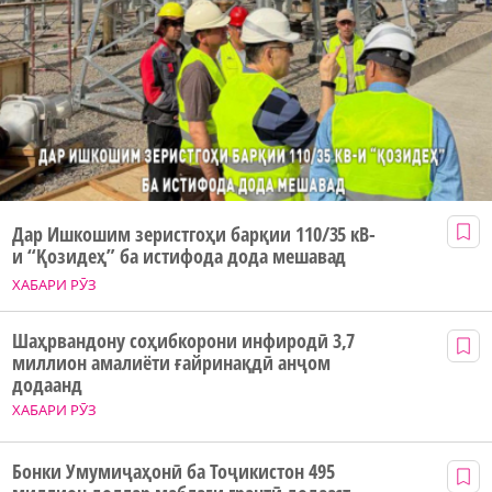
Дар Ишкошим зеристгоҳи барқии 110/35 кВ-
и “Қозидеҳ” ба истифода дода мешавад
ХАБАРИ РӮЗ
Шаҳрвандону соҳибкорони инфиродӣ 3,7
миллион амалиёти ғайринақдӣ анҷом
додаанд
ХАБАРИ РӮЗ
Бонки Умумиҷаҳонӣ ба Тоҷикистон 495