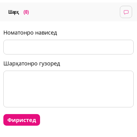
Шарҳ
(0)
номатонро нависед
шарҳатонро гузоред
фиристед