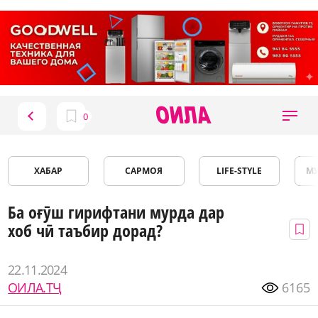
ХАБАР
САРМОЯ
LIFE-STYLE
М
Ба оғӯш гирифтани мурда дар
хоб чӣ таъбир дорад?
22.11.2024
ОИЛА.ТҶ
6165