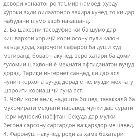
девори хонаатонро таъмир намоед, хӯрду
хӯроки аҳли оилаатонро захира кунед, то ки дар
набудани шумо азоб накашанд.
2. Ба шахсони тасодуфие, ки ба шумо дар
кишварҳои хориҷӣ кори осону пули калон
ваъда дода, хароҷоти сафарро ба души худ
мегиранд, бовар накунед, зеро хатари ба доми
ғуломии шаҳвонӣ ё меҳнатӣ афтиданатон вуҷуд
дорад. Тариқи интернет санҷед, ки дар асл
чунин корхона вуҷуд дорад ё не, музди меҳнату
шароити кориаш чӣ гуна аст.
3. Ҷойи кори аниқ надошта бошед, таваккалӣ ба
муҳоҷирати меҳнатӣ наравед, чунки дар сурати
кори муносиб наёфтан, беҳуда дар мулки
бегона сарсону саргардон ва қарздор мешавед.
4. Фаромӯш накунед, роҳи аз ҳама бехатари