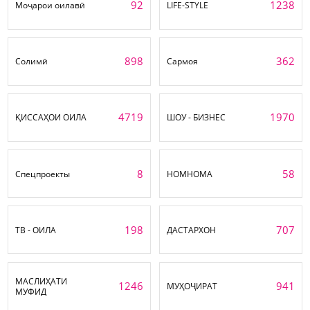
92
1238
Моҷарои оилавӣ
LIFE-STYLE
898
362
Солимӣ
Сармоя
4719
1970
ҚИССАҲОИ ОИЛА
ШОУ - БИЗНЕС
8
58
Спецпроекты
НОМНОМА
198
707
ТВ - ОИЛА
ДАСТАРХОН
МАСЛИҲАТИ
1246
941
МУҲОҶИРАТ
МУФИД