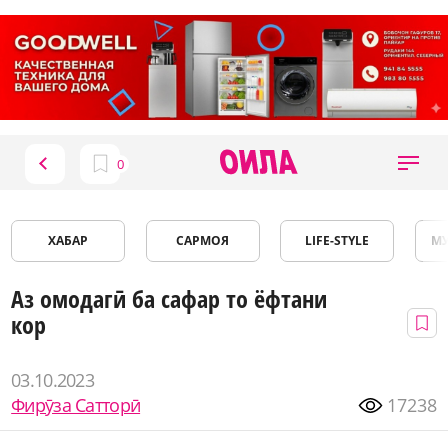
ХАБАР
САРМОЯ
LIFE-STYLE
М
Аз омодагӣ ба сафар то ёфтани
кор
03.10.2023
Фирӯза Сатторӣ
17238