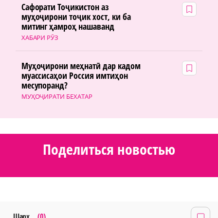
Сафорати Тоҷикистон аз
муҳоҷирони тоҷик хост, ки ба
митинг ҳамроҳ нашаванд
ХАБАРИ РӮЗ
Муҳоҷирони меҳнатӣ дар кадом
муассисаҳои Россия имтиҳон
месупоранд?
МУҲОҶИРАТИ БЕХАТАР
Поделиться новостью
Шарҳ
(0)