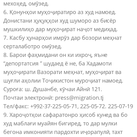
мехоҳед, омӯзед.
6. Қонунҳои муҳоҷиратиро аз худ намоед.
Донистани ҳуқуқҳои худ шуморо аз бисёр
мушкилиҳо дар муҳоҷират наҷот медиҳад.
7. Касбу ҳунарҳои имрӯз дар бозори меҳнат
серталаботро омӯзед.
8. Барои фаҳмидани он ки ихроҷ, яъне
“депортатсия ” шудаед ё не, ба Хадамоти
муҳоҷирати Вазорати меҳнат, муҳоҷират ва
шуғли аҳолии Тоҷикистон муроҷиат намоед.
Суроға: ш. Душанбе, кӯчаи Айнӣ 121.
Почтаи электронӣ: press@migration.tj
Тел/факс: +992-37-225-05-71, 225-05-72. 225-07-19
9. Хароҷотҳои сафаратонро ҳисоб кунед ва бо
худ маблағи муайян бигиред, то дар мулки
бегона имконияти пардохти иҷорапулӣ, тахт