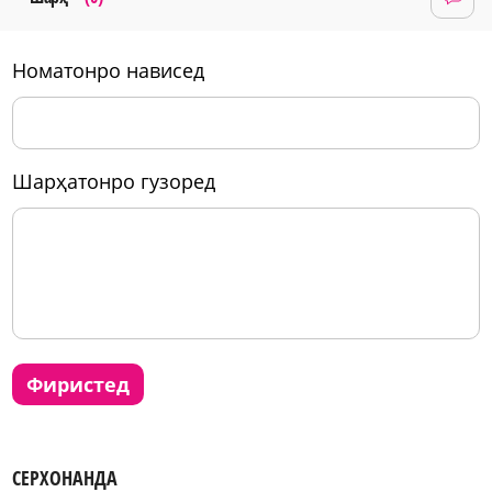
номатонро нависед
шарҳатонро гузоред
фиристед
СЕРХОНАНДА