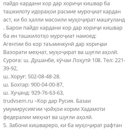
пайдо кардани кор дар хориҷи кишвар ба
ташкилоту идораҳои расмие муроҷиат кардан
аст, ки бо ҳалли масоили муҳоҷират машғуланд
. Барои пайдо кардани кор дар хориҷи кишвар
ба ин ташкилотҳо муроҷиат намоед:
Агентии бо кор таъминкунӣ дар хориҷаи
Вазорати меҳнат, муҳоҷират ва шуғли аҳолӣ.
Суроға: ш. Душанбе, кӯчаи Лоҳутӣ 108. Тел: 221-
39-92,
ш. Хоруғ: 502-08-48-28.
ш. Бохтар: 900-04-00-87,
ш. Хуҷанд: 929-76-63-63,
trudvsem.ru –Кор дар Русия. Базаи
умумирусиягии ҷойҳои кории Хадамоти
федералии меҳнат ва шуғли аҳолӣ.
5. Забони кишвареро, ки ба муҳоҷират рафтан