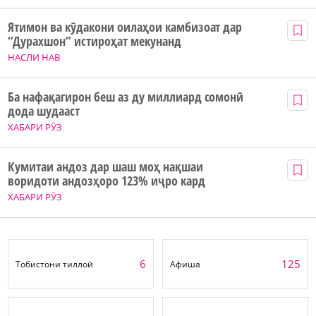
Ятимон ва кӯдакони оилаҳои камбизоат дар
“Дурахшон” истироҳат мекунанд
НАСЛИ НАВ
Ба нафақагирон беш аз ду миллиард сомонӣ
дода шудааст
ХАБАРИ РӮЗ
Кумитаи андоз дар шаш моҳ нақшаи
воридоти андозҳоро 123% иҷро кард
ХАБАРИ РӮЗ
6
125
Тобистони тиллоӣ
Афиша