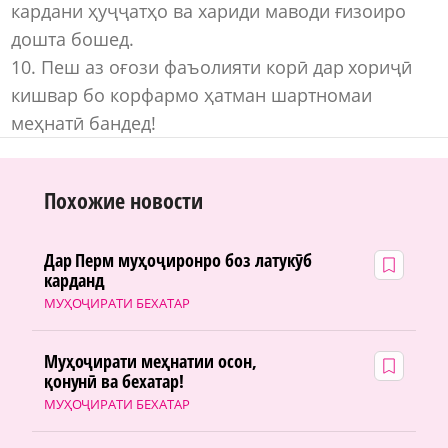
кардани ҳуҷҷатҳо ва хариди маводи ғизоиро
дошта бошед.
10. Пеш аз оғози фаъолияти корӣ дар хориҷӣ
кишвар бо корфармо ҳатман шартномаи
меҳнатӣ бандед!
Похожие новости
Дар Перм муҳоҷиронро боз латукӯб
карданд
МУҲОҶИРАТИ БЕХАТАР
Муҳоҷирати меҳнатии осон,
қонунӣ ва бехатар!
МУҲОҶИРАТИ БЕХАТАР