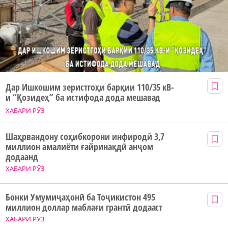
Дар Ишкошим зеристгоҳи барқии 110/35 кВ-
и “Қозидеҳ” ба истифода дода мешавад
ХАБАРИ РӮЗ
Шаҳрвандону соҳибкорони инфиродӣ 3,7
миллион амалиёти ғайринақдӣ анҷом
додаанд
ХАБАРИ РӮЗ
Бонки Умумиҷаҳонӣ ба Тоҷикистон 495
миллион доллар маблағи грантӣ додааст
ХАБАРИ РӮЗ