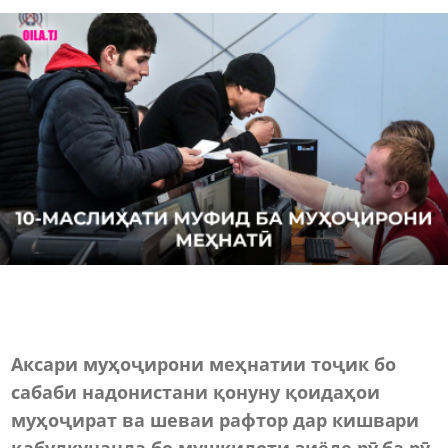
Аксари муҳоҷирони меҳнатии тоҷик бо
сабаби надонистани қонуну қоидаҳои
муҳоҷират ва шеваи рафтор дар кишвари
қабулкунанда бо мушкилоти зиёде рӯ ба рӯ