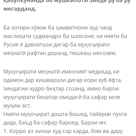
мегарданд.
Ба хотири кӯмак ба ҳамватнони худ чанд
маслиҳати судмандро ба шахсоне, ки нияти ба
Русия ё давлатҳои дигар ба муҳоҷирати
меҳнатӣ рафтан доранд, пешкаш месозем.
Муҳоҷирати меҳнатӣ имконият медиҳад, ки
одамон дар кишварҳои дигар кори хуб ёфта,
зиндагии худро беҳтар созанд, аммо барои
муҳоҷирати бехатар омодагӣ ба сафар хеле
муҳим аст.
Нияти муҳоҷират дошта бошед, тайёрии пухта
дида, баъд ба сафар бароед. Барои ин:
1. Корро аз оилаи худ сар карда, бом ва дару