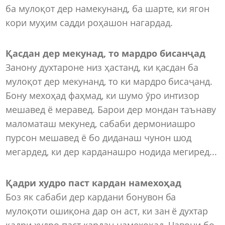
ба мулоқот дер намекунанд, ба шарте, ки ягон
кори муҳим садди роҳашон нагардад.
Қасдан дер мекунад, то мардро бисанҷад
Занону духтароне низ ҳастанд, ки қасдан ба
мулоқот дер мекунанд, то ки мардро бисаҷанд.
Бону мехоҳад фаҳмад, ки шумо ӯро интизор
мешавед ё меравед. Барои дер мондан таънаву
маломаташ мекунед, сабаби дермониашро
пурсон мешавед ё бо диданаш чунон шод
мегардед, ки дер карданашро нодида мегиред...
Қадри худро паст кардан намехоҳад
Боз як сабаби дер кардани бонувон ба
мулоқоти ошиқона дар он аст, ки зан ё духтар
қадри худро паст кардан намехоҳад. Ҷавони бо