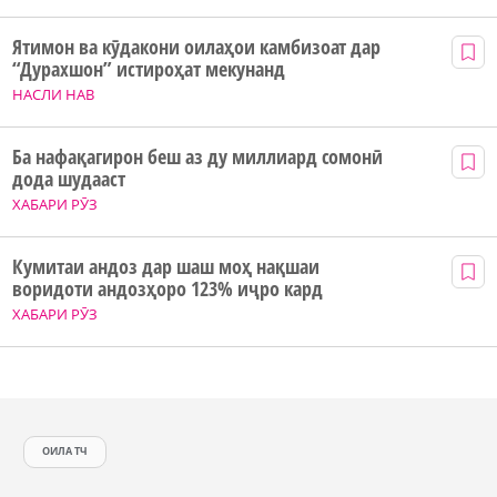
Ятимон ва кӯдакони оилаҳои камбизоат дар
“Дурахшон” истироҳат мекунанд
НАСЛИ НАВ
Ба нафақагирон беш аз ду миллиард сомонӣ
дода шудааст
ХАБАРИ РӮЗ
Кумитаи андоз дар шаш моҳ нақшаи
воридоти андозҳоро 123% иҷро кард
ХАБАРИ РӮЗ
ОИЛА ТЧ