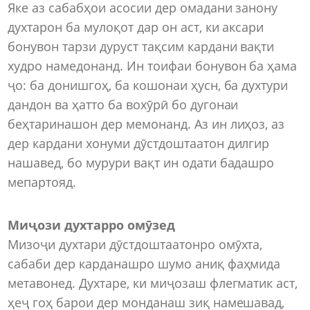
Яке аз сабабҳои асосии дер омадани занону
духтарон ба мулоқот дар он аст, ки аксари
бонувон тарзи дуруст тақсим кардани вақти
худро намедонанд. Ин тоифаи бонувон ба ҳама
ҷо: ба донишгоҳ, ба кошонаи ҳусн, ба духтури
дандон ва ҳатто ба вохӯрӣ бо дугонаи
беҳтаринашон дер мемонанд. Аз ин лиҳоз, аз
дер кардани хонуми дӯстдоштаатон дилгир
нашавед, бо мурури вақт ин одати бадашро
мепартояд.
Миҷози духтарро омӯзед
Мизоҷи духтари дӯстдоштаатонро омӯхта,
сабаби дер карданашро шумо аниқ фаҳмида
метавонед. Духтаре, ки миҷозаш флегматик аст,
ҳеҷ гоҳ барои дер монданаш зиқ намешавад,