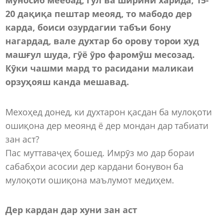
20 дақиқа пештар меояд, то мабодо дер
карда, боиси озурдагии табъи бону
нагардад, вале духтар бо орову торои худ
машғул шуда, гӯё ӯро фаромӯш месозад.
Кӯки чашми мард то расидани маликаи
орзуҳояш канда мешавад.
Мехоҳед донед, ки духтарон қасдан ба мулоқоти
ошиқона дер меоянд ё дер мондан дар табиати
зан аст?
Пас муттаваҷеҳ бошед. Имрӯз мо дар бораи
сабабҳои асосии дер кардани бонувон ба
мулоқоти ошиқона маълумот медиҳем.
Дер кардан дар хуни зан аст