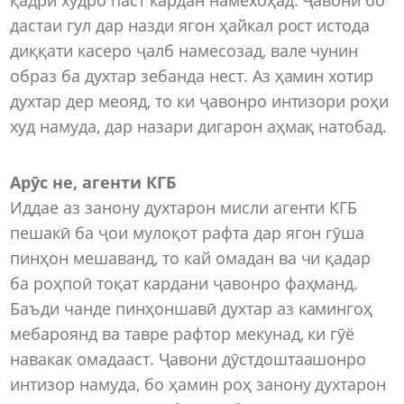
дастаи гул дар назди ягон ҳайкал рост истода
диққати касеро ҷалб намесозад, вале чунин
образ ба духтар зебанда нест. Аз ҳамин хотир
духтар дер меояд, то ки ҷавонро интизори роҳи
худ намуда, дар назари дигарон аҳмақ натобад.
Арӯс не, агенти КГБ
Иддае аз занону духтарон мисли агенти КГБ
пешакӣ ба ҷои мулоқот рафта дар ягон гӯша
пинҳон мешаванд, то кай омадан ва чи қадар
ба роҳпоӣ тоқат кардани ҷавонро фаҳманд.
Баъди чанде пинҳоншавӣ духтар аз камингоҳ
мебароянд ва тавре рафтор мекунад, ки гӯё
навакак омадааст. Ҷавони дӯстдоштаашонро
интизор намуда, бо ҳамин роҳ занону духтарон