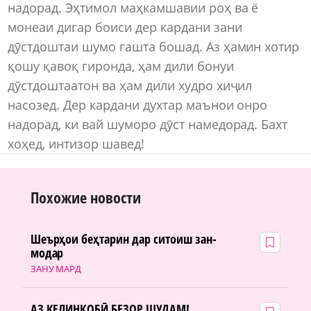
надорад. Эҳтимол маҳкамшавии роҳ ва ё
монеаи дигар боиси дер кардани зани
дӯстдоштаи шумо гашта бошад. Аз ҳамин хотир
қошу қавоқ гиронда, ҳам дили бонуи
дӯстдоштаатон ва ҳам дили худро хиҷил
насозед. Дер кардани духтар маънои онро
надорад, ки вай шуморо дӯст намедорад. Бахт
хоҳед, интизор шавед!
Похожие новости
Шеърҳои беҳтарин дар ситоиш зан-
модар
ЗАНУ МАРД
АЗ КЕЛИНКОБӢ БЕЗОР ШУДАМ!