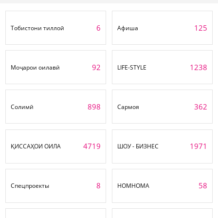
6
125
Тобистони тиллоӣ
Афиша
92
1238
Моҷарои оилавӣ
LIFE-STYLE
898
362
Солимӣ
Сармоя
4719
1971
ҚИССАҲОИ ОИЛА
ШОУ - БИЗНЕС
8
58
Спецпроекты
НОМНОМА