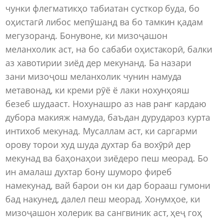
чунки флегматикҳо табиатан сусткор буда, бо
оҳистагӣ либос мепӯшанд ва бо тамкин қадам
мегузоранд. Бонувоне, ки мизоҷашон
меланхолик аст, на бо сабаби оҳистакорӣ, балки
аз хавотирии зиёд дер мекунанд. Ба назари
зани мизоҷош меланхолик чунин намуда
метавонад, ки креми рӯё ё лаки нохунҳояш
безеб шудааст. Нохунашро аз нав ранг кардаю
дубора макияж намуда, баъдан дурудароз курта
интихоб мекунад. Мусаллам аст, ки саргарми
орову торои худ шуда духтар ба вохӯрӣ дер
мекунад ва баҳонаҳои зиёдеро пеш меорад. Бо
ин амалаш духтар бону шуморо фиреб
намекунад, вай барои он ки дар борааш гумони
бад накунед, далел пеш меорад. Хонумҳое, ки
мизоҷашон холерик ва сангвиник аст, ҳеҷ гоҳ