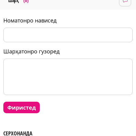
Шарҳ
(0)
номатонро нависед
шарҳатонро гузоред
фиристед
СЕРХОНАНДА