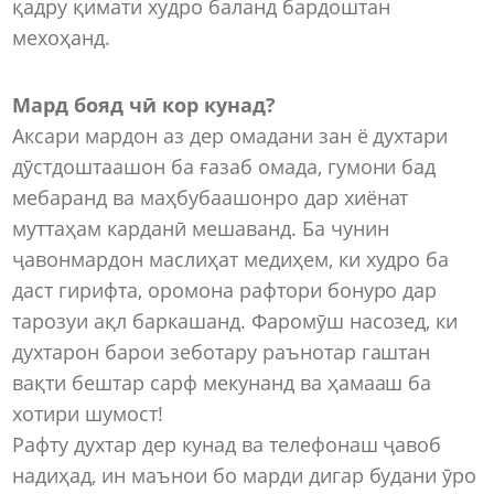
қадру қимати худро баланд бардоштан
мехоҳанд.
Мард бояд чӣ кор кунад?
Аксари мардон аз дер омадани зан ё духтари
дӯстдоштаашон ба ғазаб омада, гумони бад
мебаранд ва маҳбубаашонро дар хиёнат
муттаҳам карданӣ мешаванд. Ба чунин
ҷавонмардон маслиҳат медиҳем, ки худро ба
даст гирифта, оромона рафтори бонуро дар
тарозуи ақл баркашанд. Фаромӯш насозед, ки
духтарон барои зеботару раънотар гаштан
вақти бештар сарф мекунанд ва ҳамааш ба
хотири шумост!
Рафту духтар дер кунад ва телефонаш ҷавоб
надиҳад, ин маънои бо марди дигар будани ӯро