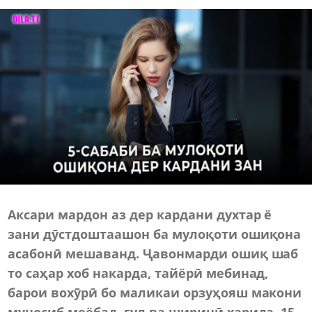
Аксари мардон аз дер кардани духтар ё
зани дӯстдоштаашон ба мулоқоти ошиқона
асабонӣ мешаванд. Ҷавонмарди ошиқ шаб
то саҳар хоб накарда, тайёрӣ мебинад,
барои вохӯрӣ бо маликаи орзуҳояш макони
муносиб меёбад, гул ва ширинӣ харида, 15-