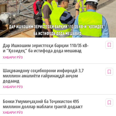
Дар Ишкошим зеристгоҳи барқии 110/35 кВ-
и “Қозидеҳ” ба истифода дода мешавад
ХАБАРИ РӮЗ
Шаҳрвандону соҳибкорони инфиродӣ 3,7
миллион амалиёти ғайринақдӣ анҷом
додаанд
ХАБАРИ РӮЗ
Бонки Умумиҷаҳонӣ ба Тоҷикистон 495
миллион доллар маблағи грантӣ додааст
ХАБАРИ РӮЗ