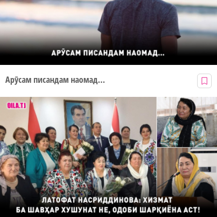
Арӯсам писандам наомад...