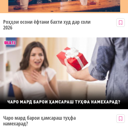
Роҳҳои осони ёфтани бахти худ дар соли
2026
Чаро мард барои ҳамсараш туҳфа
намехарад?