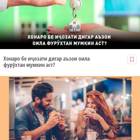
Хонаро бе иҷозати дигар аъзои оила
фурӯхтан мумкин аст?