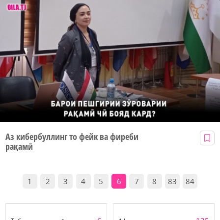
Аз кибербуллинг то фейк ва фиреби
рақамӣ
1
2
3
4
5
6
7
8
83
84