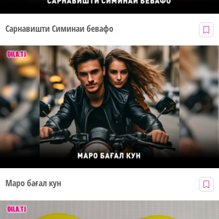
Сарнавишти Симинаи бевафо
Маро бағал кун