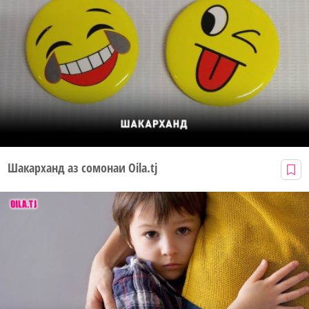
Шакарханд аз сомонаи Oila.tj