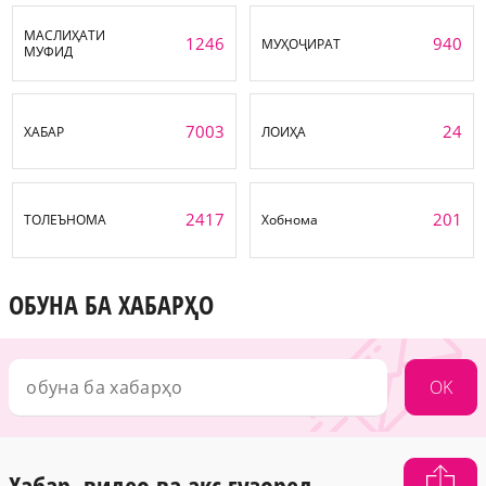
МАСЛИҲАТИ
1246
940
МУҲОҶИРАТ
МУФИД
7003
24
ХАБАР
ЛОИҲА
2417
201
ТОЛЕЪНОМА
Хобнома
ОБУНА БА ХАБАРҲО
OK
Хабар, видео ва акс гузоред