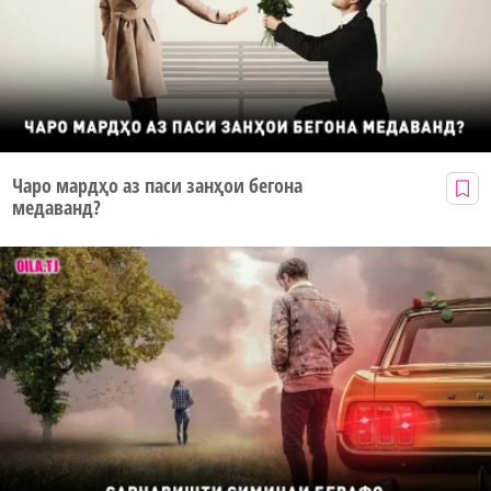
Чаро мардҳо аз паси занҳои бегона
медаванд?