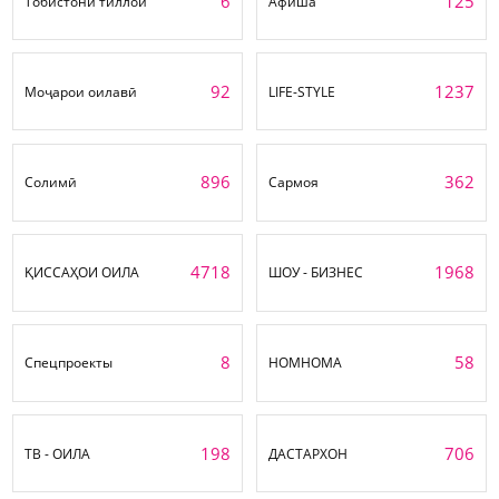
6
125
Тобистони тиллоӣ
Афиша
92
1237
Моҷарои оилавӣ
LIFE-STYLE
896
362
Солимӣ
Сармоя
4718
1968
ҚИССАҲОИ ОИЛА
ШОУ - БИЗНЕС
8
58
Спецпроекты
НОМНОМА
198
706
ТВ - ОИЛА
ДАСТАРХОН