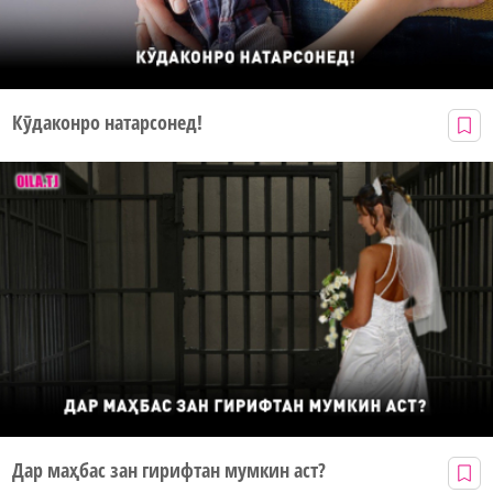
Кӯдаконро натарсонед!
Дар маҳбас зан гирифтан мумкин аст?