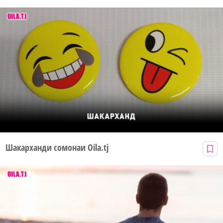
Шакарханди сомонаи Oila.tj