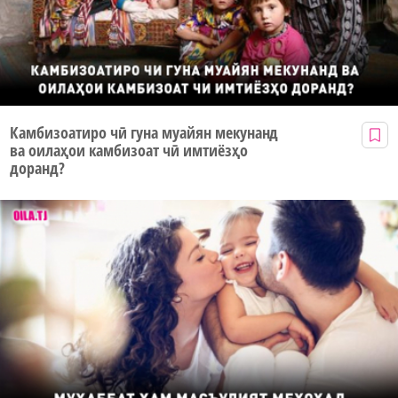
Камбизоатиро чӣ гуна муайян мекунанд
ва оилаҳои камбизоат чӣ имтиёзҳо
доранд?