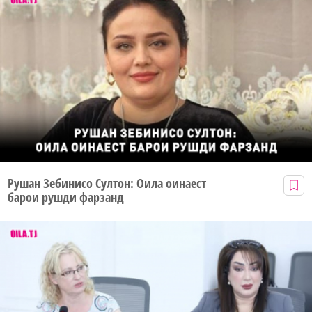
Рушан Зебинисо Султон: Оила оинаест
барои рушди фарзанд