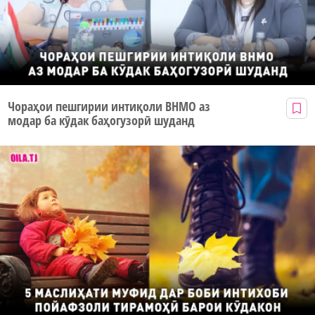
Чораҳои пешгирии интиқоли ВНМО аз
модар ба кӯдак баҳогузорӣ шуданд