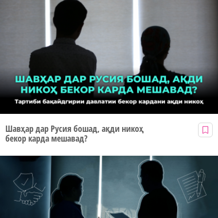
Шавҳар дар Русия бошад, ақди никоҳ
бекор карда мешавад?