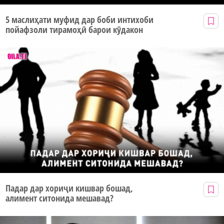
5 маслиҳати муфид дар боби интихоби
пойафзоли тирамоҳӣ барои кӯдакон
Падар дар хориҷи кишвар бошад,
алимент ситонида мешавад?