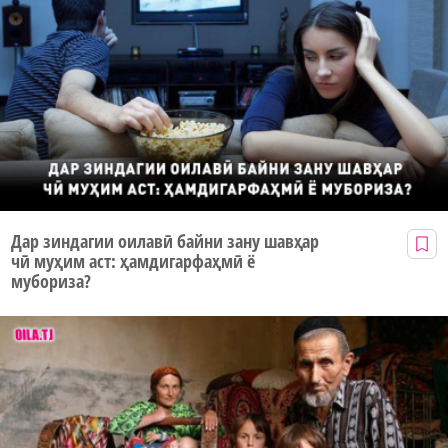
Дар зиндагии оилавӣ байни зану шавҳар
чӣ муҳим аст: ҳамдигарфаҳмӣ ё
мубориза?