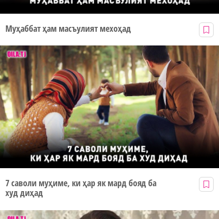
Муҳаббат ҳам масъулият мехоҳад
7 саволи муҳиме, ки ҳар як мард бояд ба
худ диҳад