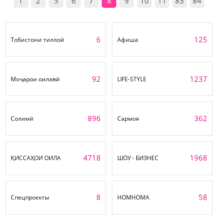
1
2
5
6
7
8
9
10
11
83
84
6
125
Тобистони тиллоӣ
Афиша
92
1237
Моҷарои оилавӣ
LIFE-STYLE
896
362
Солимӣ
Сармоя
4718
1968
ҚИССАҲОИ ОИЛА
ШОУ - БИЗНЕС
8
58
Спецпроекты
НОМНОМА