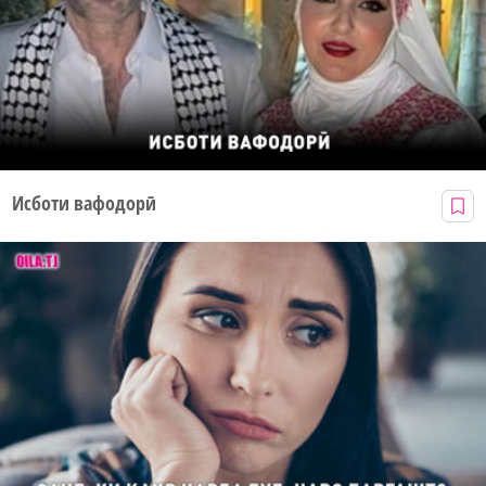
Исботи вафодорӣ