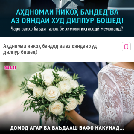
Аҳдномаи никоҳ бандед ва аз ояндаи худ
дилпур бошед!