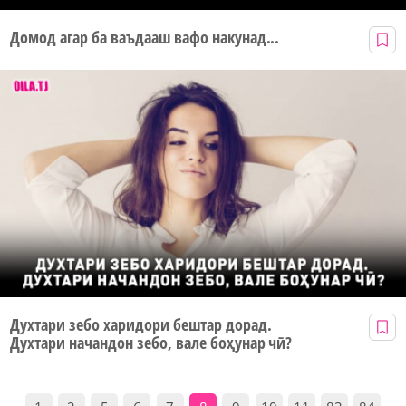
Домод агар ба ваъдааш вафо накунад...
Духтари зебо харидори бештар дорад.
Духтари начандон зебо, вале боҳунар чӣ?