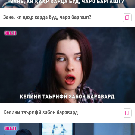
Зане, ки қаҳр карда буд, чаро баргашт?
Келини таърифӣ забон баровард