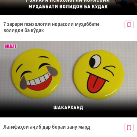
7 зарари психологии норасоии муҳаббати
волидон ба кӯдак
Латифаҳои аҷиб дар бораи зану мард