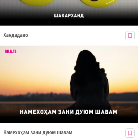
Хандадаво
Намехоҳам зани дуюм шавам