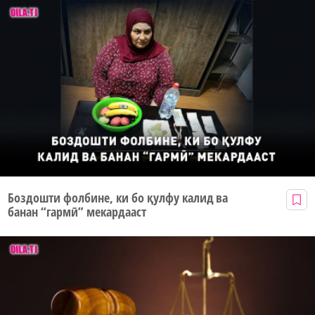
Боздошти фолбине, ки бо қулфу калид ва
банан “гармӣ” мекардааст