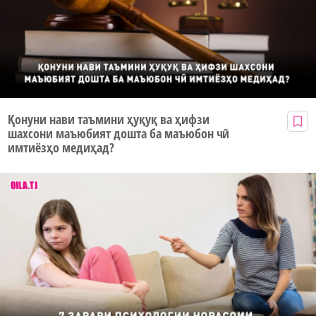
Қонуни нави таъмини ҳуқуқ ва ҳифзи
шахсони маъюбият дошта ба маъюбон чӣ
имтиёзҳо медиҳад?