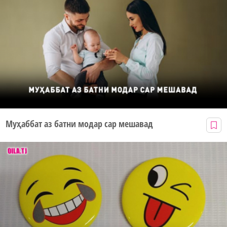
Муҳаббат аз батни модар сар мешавад