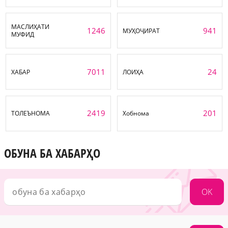
МАСЛИҲАТИ
1246
941
МУҲОҶИРАТ
МУФИД
7011
24
ХАБАР
ЛОИҲА
2419
201
ТОЛЕЪНОМА
Хобнома
ОБУНА БА ХАБАРҲО
OK