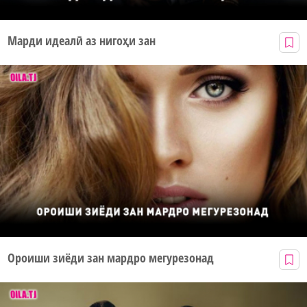
Марди идеалӣ аз нигоҳи зан
Ороиши зиёди зан мардро мегурезонад