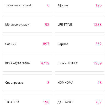
6
125
Тобистони тиллоӣ
Афиша
92
1238
Моҷарои оилавӣ
LIFE-STYLE
897
362
Солимӣ
Сармоя
4719
1969
ҚИССАҲОИ ОИЛА
ШОУ - БИЗНЕС
8
58
Спецпроекты
НОМНОМА
198
707
ТВ - ОИЛА
ДАСТАРХОН