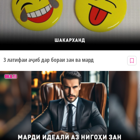
3 латифаи аҷиб дар бораи зан ва мард