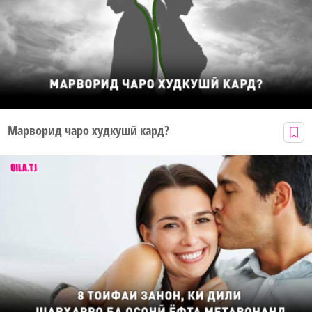
Марворид чаро худкушӣ кард?