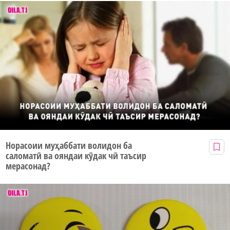
Норасоии муҳаббати волидон ба
саломатӣ ва ояндаи кӯдак чӣ таъсир
мерасонад?