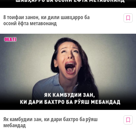
8 тоифаи занон, ки дили шавҳарро ба
осонӣ ёфта метавонанд
Як камбудии зан, ки дари бахтро ба рӯяш
мебандад