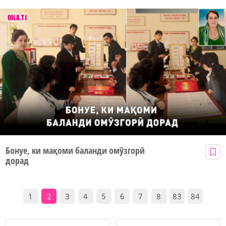
Бонуе, ки мақоми баланди омӯзгорӣ
дорад
1
2
3
4
5
6
7
8
83
84