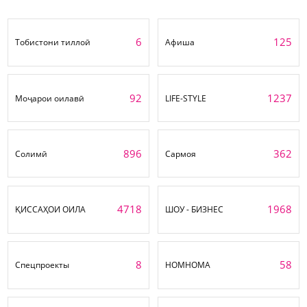
6
125
Тобистони тиллоӣ
Афиша
92
1237
Моҷарои оилавӣ
LIFE-STYLE
896
362
Солимӣ
Сармоя
4718
1968
ҚИССАҲОИ ОИЛА
ШОУ - БИЗНЕС
8
58
Спецпроекты
НОМНОМА