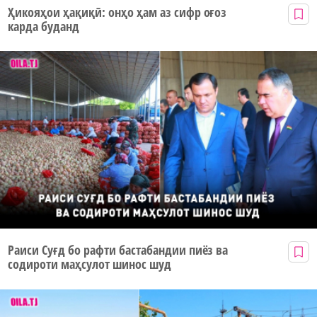
Ҳикояҳои ҳақиқӣ: онҳо ҳам аз сифр оғоз
карда буданд
Раиси Суғд бо рафти бастабандии пиёз ва
содироти маҳсулот шинос шуд