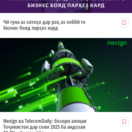
Чӣ гуна аз хатоҳо дар роҳ аз хоббӣ то
бизнес бояд парҳез кард
Nexign ва TelecomDaily: бозори алоқаи
Тоҷикистон дар соли 2025 ба андозаи