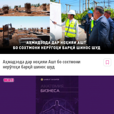
Аҳмадзода дар ноҳияи Ашт бо сохтмони
нерӯгоҳи барқӣ шинос шуд