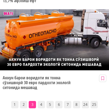
13,7% афзоиш ёфт
Акнун барои воридоти як тонна
сӯзишворӣ 30 евро пардохти экологӣ
ситонида мешавад
1
2
3
4
5
6
7
8
24
25