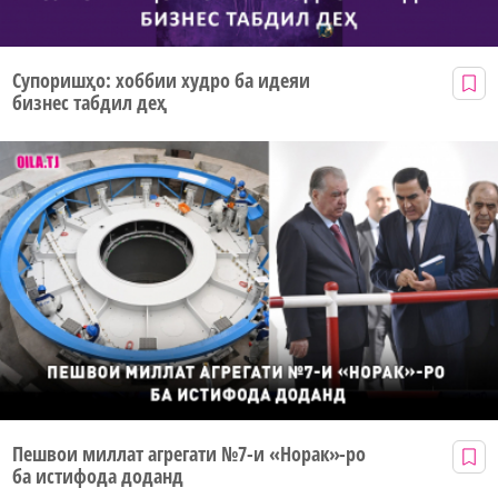
Супоришҳо: хоббии худро ба идеяи
бизнес табдил деҳ
Пешвои миллат агрегати №7-и «Норак»-ро
ба истифода доданд