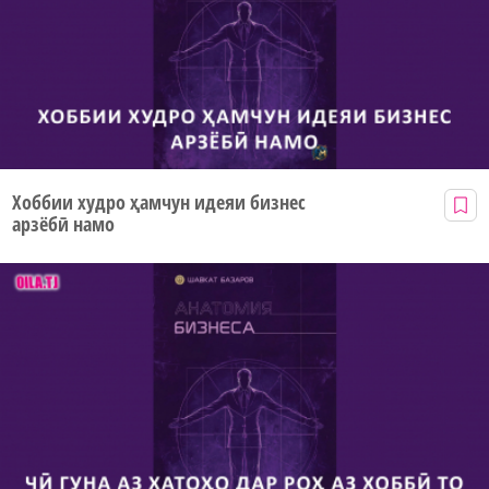
Хоббии худро ҳамчун идеяи бизнес
арзёбӣ намо