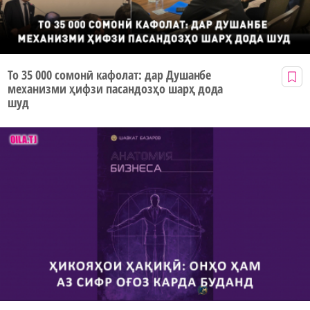
То 35 000 сомонӣ кафолат: дар Душанбе
механизми ҳифзи пасандозҳо шарҳ дода
шуд