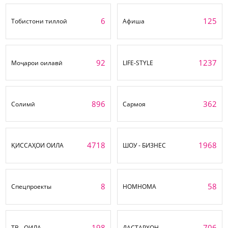
6
125
Тобистони тиллоӣ
Афиша
92
1237
Моҷарои оилавӣ
LIFE-STYLE
896
362
Солимӣ
Сармоя
4718
1968
ҚИССАҲОИ ОИЛА
ШОУ - БИЗНЕС
8
58
Спецпроекты
НОМНОМА
198
706
ТВ - ОИЛА
ДАСТАРХОН