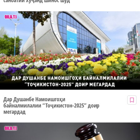
саноатии Хуҷанд шинос шуд
Дар Душанбе Намоишгоҳи
байналмилалии “Тоҷикистон-2025” доир
мегардад