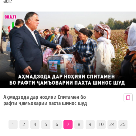
аст?
Аҳмадзода дар ноҳияи Спитамен бо
рафти ҷамъоварии пахта шинос шуд
1
2
4
5
6
7
8
9
10
24
25