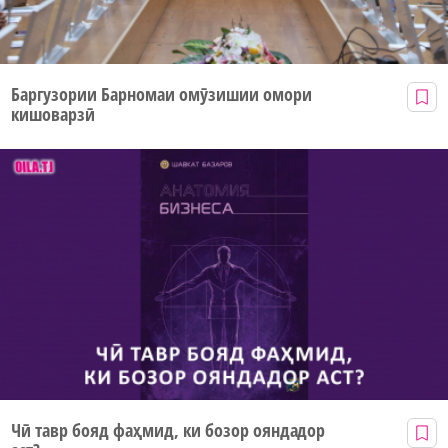
Баргузории Барномаи омӯзишии омори
кишоварзӣ
Чӣ тавр бояд фаҳмид, ки бозор ояндадор