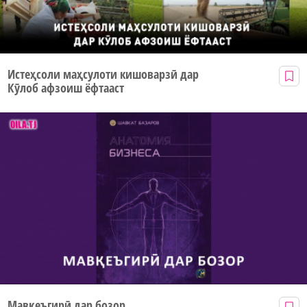
Истеҳсоли маҳсулоти кишоварзӣ дар
Кӯлоб афзоиш ёфтааст
Мавқеъгирӣ дар бозор