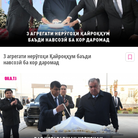
3 агрегати нерӯгоҳи Қайроққум баъди
навсозӣ ба кор даромад