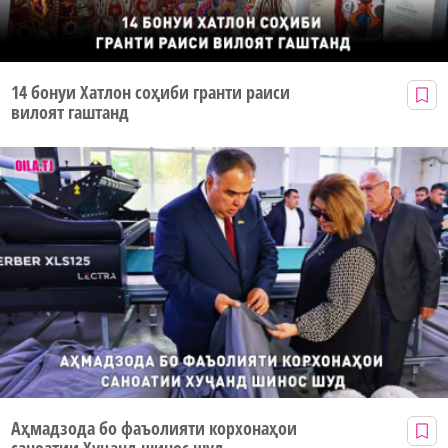
14 бонуи Хатлон соҳиби гранти раиси
вилоят гаштанд
Аҳмадзода бо фаъолияти корхонаҳои