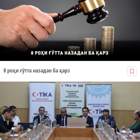
8 роҳи ғӯтта назадан ба қарз