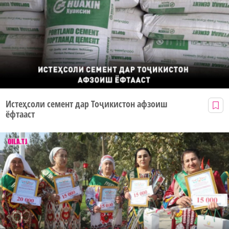
Истеҳсоли семент дар Тоҷикистон афзоиш
ёфтааст