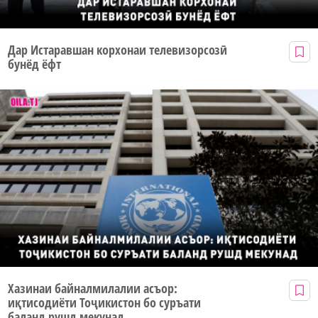
Дар Истаравшан корхонаи телевизорсозӣ
бунёд ёфт
Хазинаи байналмилалии асъор:
иқтисодиёти Тоҷикистон бо суръати
баланд рушд мекунад