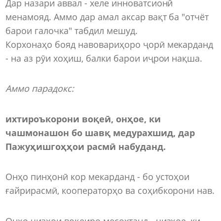
Дар назари аввал - хеле инноватсионӣ
менамояд. Аммо дар амал аксар вақт ба "отчёт
барои галочка" табдил мешуд.
Корхонаҳо бояд навовариҳоро ҷорӣ мекарданд
- на аз рӯи хоҳиш, балки барои иҷрои нақша.
Аммо парадокс:
ихтироъкорони воқеӣ, онҳое, ки
чашмонашон бо шавқ медурахшид, дар
Паж
у
ҳишгоҳҳои расмӣ набуданд.
Онҳо пинҳонӣ кор мекарданд - бо устоҳои
ғайрирасмӣ, кооператорҳо ва соҳибкорони нав.
Онҳо чизҳои воқеиро месохтанд - чизҳое, ки