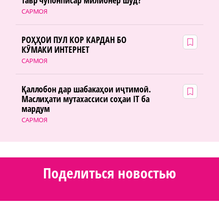
тавр чӯпонписар милионер шуд?
САРМОЯ
РОҲҲОИ ПУЛ КОР КАРДАН БО
КӮМАКИ ИНТЕРНЕТ
САРМОЯ
Қаллобон дар шабакаҳои иҷтимоӣ.
Маслиҳати мутахассиси соҳаи IT ба
мардум
САРМОЯ
Поделиться новостью