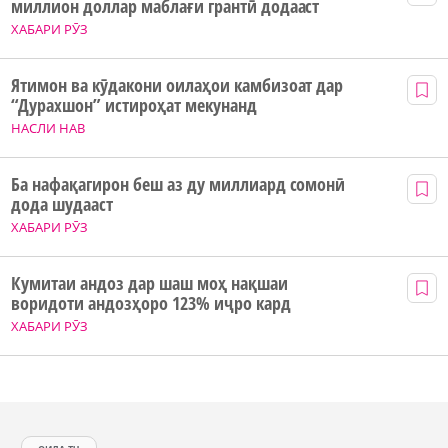
миллион доллар маблағи грантӣ додааст
ХАБАРИ РӮЗ
Ятимон ва кӯдакони оилаҳои камбизоат дар
“Дурахшон” истироҳат мекунанд
НАСЛИ НАВ
Ба нафақагирон беш аз ду миллиард сомонӣ
дода шудааст
ХАБАРИ РӮЗ
Кумитаи андоз дар шаш моҳ нақшаи
воридоти андозҳоро 123% иҷро кард
ХАБАРИ РӮЗ