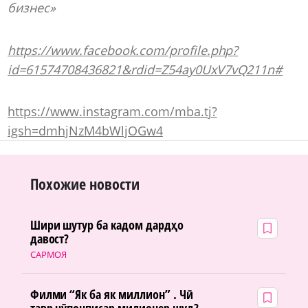
бизнес»
https://www.facebook.com/profile.php?
id=61574708436821&rdid=Z54ay0UxV7vQ211n#
https://www.instagram.com/mba.tj?
igsh=dmhjNzM4bWljOGw4
Похожие новости
Шири шутур ба кадом дардҳо
давост?
САРМОЯ
Филми “Як ба як миллион” . Чӣ