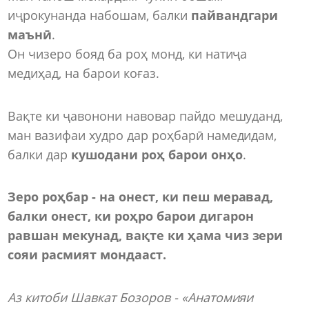
иҷрокунанда набошам, балки
пайвандгари
маънӣ
.
Он чизеро бояд ба роҳ монд, ки натиҷа
медиҳад, на барои коғаз.
Вақте ки ҷавонони навовар пайдо мешуданд,
ман вазифаи худро дар роҳбарӣ намедидам,
балки дар
кушодани роҳ барои онҳо
.
Зеро роҳбар - на онест, ки пеш меравад,
балки онест, ки роҳро барои дигарон
равшан мекунад, вақте ки ҳама чиз зери
сояи расмият мондааст.
Аз китоби Шавкат Бозоров - «Анатомияи