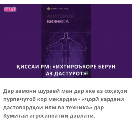
Дар замони шуравӣ ман дар яке аз соҳаҳои
пурпечутоб кор мекардам - «ҷорӣ кардани
дастовардҳои илм ва техника» дар
Кумитаи агросаноатии давлатӣ.