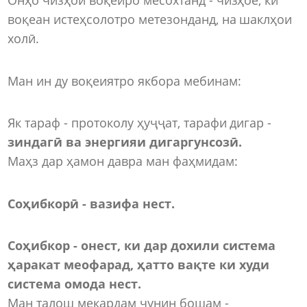
воқеан истеҳсолотро метезонданд, на шаклҳои
холӣ.
Ман ин ду воқеиятро якбора мебинам:
Як тараф - протоколу ҳуҷҷат, тарафи дигар -
зиндагӣ ва энергияи дигаргунсозӣ.
Маҳз дар ҳамон давра ман фаҳмидам:
Соҳибкор
ӣ
-
вазифа нест.
Соҳибкор
-
онест, ки дар дохили система
ҳаракат меофарад, ҳатто вақте ки худи
система омода нест.
Ман талош мекардам чунин бошам -