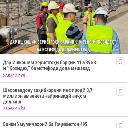
Дар Ишкошим зеристгоҳи барқии 110/35 кВ-
и “Қозидеҳ” ба истифода дода мешавад
ХАБАРИ РӮЗ
Шаҳрвандону соҳибкорони инфиродӣ 3,7
миллион амалиёти ғайринақдӣ анҷом
додаанд
ХАБАРИ РӮЗ
Бонки Умумиҷаҳонӣ ба Тоҷикистон 495