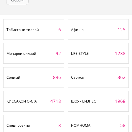
ОИЛА.ТЧ
6
125
Тобистони тиллоӣ
Афиша
92
1238
Моҷарои оилавӣ
LIFE-STYLE
896
362
Солимӣ
Сармоя
4718
1968
ҚИССАҲОИ ОИЛА
ШОУ - БИЗНЕС
8
58
Спецпроекты
НОМНОМА