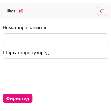
Шарҳ
(0)
номатонро нависед
шарҳатонро гузоред
фиристед