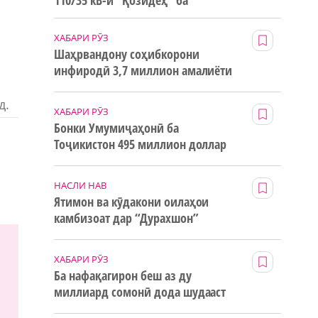
110/35 кВ-и “Қозидеҳ” ба
истифода дода мешавад
ХАБАРИ РӮЗ
Шаҳрвандону соҳибкорони
инфиродӣ 3,7 миллион амалиёти
ғайринақдӣ анҷом додаанд
д.
ХАБАРИ РӮЗ
Бонки Умумиҷаҳонӣ ба
Тоҷикистон 495 миллион доллар
маблағи грантӣ додааст
НАСЛИ НАВ
Ятимон ва кӯдакони оилаҳои
камбизоат дар “Дурахшон”
истироҳат мекунанд
ХАБАРИ РӮЗ
Ба нафақагирон беш аз ду
миллиард сомонӣ дода шудааст