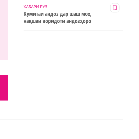
ХАБАРИ РӮЗ
Кумитаи андоз дар шаш моҳ
нақшаи воридоти андозҳоро
123% иҷро кард