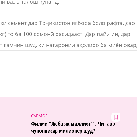
ни вазъ талош кунанд.
хи семент дар Тоҷикистон якбора боло рафта, дар
г) то ба 100 сомонӣ расидааст. Дар пайи ин, дар
 камчин шуд, ки нагаронии аҳолиро ба миён овар
САРМОЯ
Филми “Як ба як миллион” . Чӣ тавр
чӯпонписар милионер шуд?