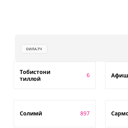
ОИЛА.ТЧ
Тобистони
6
Афиш
тиллоӣ
897
Солимӣ
Сарм