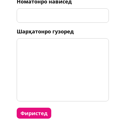
номатонро нависед
шарҳатонро гузоред
фиристед