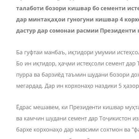
талаботи бозори кишвар бо сементи исте
дар минтақаҳои гуногуни кишвар 4 корх
дастур дар сомонаи расмии Президенти 
Ба гуфтаи манбаъ, иқтидори умумии истеҳсо
Бо ин иқтидор, ҳаҷми истеҳсоли семент дар 
пурра ва барзиёд таъмин шудани бозори дох
мегардад. Дар ин корхонаҳо наздики 5 ҳазор
Ёдрас мешавем, ки Президенти кишвар муҳт
ва камчин шудани семент дар Тоҷикистон и
бархе корхонаҳо дар мавсими сохтмон ва “