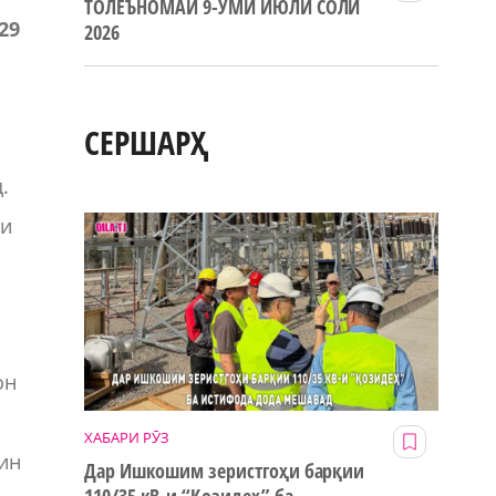
ТОЛЕЪНОМАИ 9-УМИ ИЮЛИ СОЛИ
29
2026
СЕРШАРҲ
.
си
он
ХАБАРИ РӮЗ
ин
Дар Ишкошим зеристгоҳи барқии