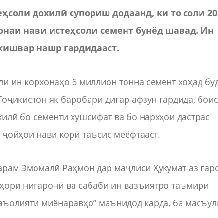
ҳсоли дохилӣ супориш додаанд, ки то соли 20
онаи нави истеҳсоли семент бунёд шавад. Ин
кишвар нашр гардидааст.
ли ин корхонаҳо 6 миллион тонна семент хоҳад буд
Тоҷикистон як баробари дигар афзун гардида, бои
илӣ бо сементи хушсифат ва бо нархҳои дастрас
 ҷойҳои нави корӣ таъсис меёфтааст.
арам Эмомалӣ Раҳмон дар маҷлиси Ҳукумат аз гар
зҳори нигаронӣ ва сабаби ин вазъиятро таъмири
фаъолияти миёнаравҳо” маънидод карда, ба масъул