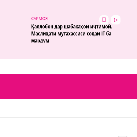
САРМОЯ
Қаллобон дар шабакаҳои иҷтимоӣ.
Маслиҳати мутахассиси соҳаи IT ба
мардум