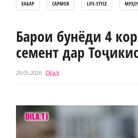
ХАБАР
САРМОЯ
LIFE-STYLE
МУҲО
Барои бунёди 4 ко
семент дар Тоҷикис
29.05.2026
Oila.tj