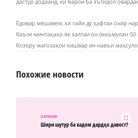
дастур додаанд, ки барои ба эътидол оварда
Ёдовар мешавем, ки тайи ду ҳафтаи охир нар
баъзе минтақаҳо як халтаи он (маъмулан 50 к
бозору мағозаҳои кишвар ин навъи маҳсулот
Похожие новости
САРМОЯ
Шири шутур ба кадом дардҳо давост?