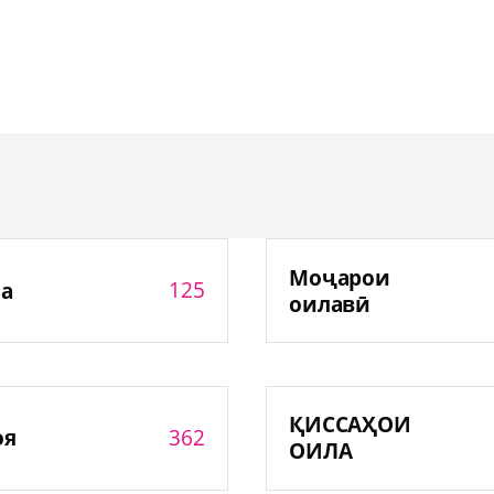
Моҷарои
125
а
оилавӣ
ҚИССАҲОИ
362
оя
ОИЛА