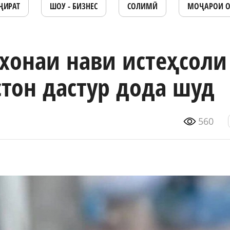
ҶИРАТ
ШОУ - БИЗНЕС
СОЛИМӢ
МОҶАРОИ 
рхонаи нави истеҳсоли
тон дастур дода шуд
560