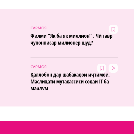
САРМОЯ
Филми “Як ба як миллион” . Чӣ тавр
чӯпонписар милионер шуд?
САРМОЯ
Қаллобон дар шабакаҳои иҷтимоӣ.
Маслиҳати мутахассиси соҳаи IT ба
мардум