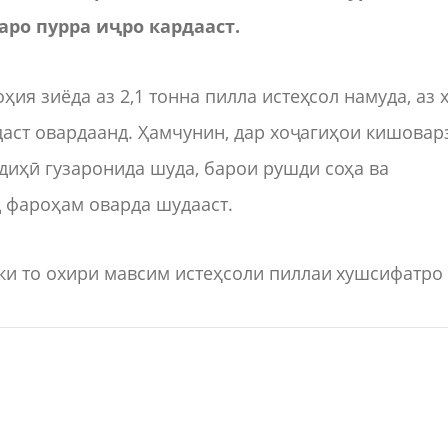
ро пурра иҷро кардааст.
ия зиёда аз 2,1 тонна пилла истеҳсол намуда, аз 
 даст овардаанд. Ҳамчунин, дар хоҷагиҳои кишовар
иҳӣ гузаронида шуда, барои рушди соҳа ва
 фароҳам оварда шудааст.
ки то охири мавсим истеҳсоли пиллаи хушсифатро