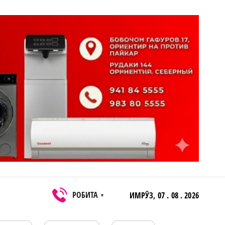
РОБИТА
ИМРӮЗ,
07 . 08 . 2026
▼