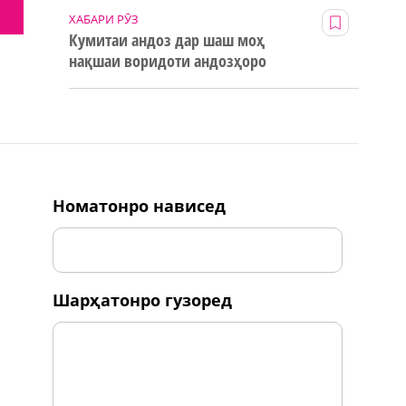
ХАБАРИ РӮЗ
Кумитаи андоз дар шаш моҳ
нақшаи воридоти андозҳоро
123% иҷро кард
номатонро нависед
шарҳатонро гузоред