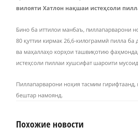
вилояти Хатлон нақшаи истеҳсоли пилла
Бино ба иттилои манбаъ, пиллапарварони ноҳ
80 қуттии кирмак 26,6-килограммӣ пилла ба
ва маҳаллаҳо корҳои ташвиқотию фаҳмондад
истеҳсоли пиллаи хушсифат шароити мусоид
Пиллапарварони ноҳия тасмим гирифтаанд, 
бештар намоянд.
Похожие новости