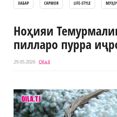
ХАБАР
САРМОЯ
LIFE-STYLE
МУҲО
Ноҳияи Темурмали
пилларо пурра иҷр
29.05.2026
Oila.tj