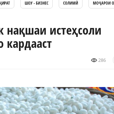
ҶИРАТ
ШОУ - БИЗНЕС
СОЛИМӢ
МОҶАРОИ 
к нақшаи истеҳсоли
о кардааст
286