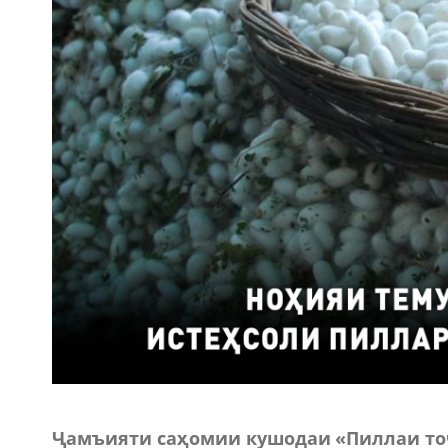
Ҷамъияти саҳомии кушодаи «Пиллаи то