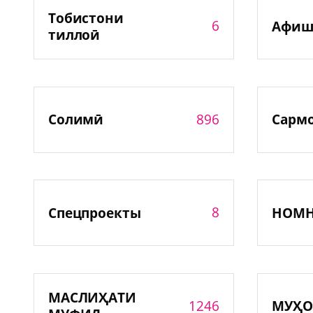
Тобистони
6
Афиш
тиллоӣ
896
Солимӣ
Сарм
8
Спецпроекты
НОМ
МАСЛИҲАТИ
1246
МУҲО