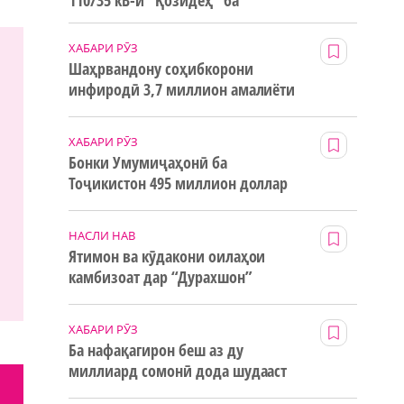
110/35 кВ-и “Қозидеҳ” ба
истифода дода мешавад
ХАБАРИ РӮЗ
Шаҳрвандону соҳибкорони
инфиродӣ 3,7 миллион амалиёти
ғайринақдӣ анҷом додаанд
ХАБАРИ РӮЗ
Бонки Умумиҷаҳонӣ ба
Тоҷикистон 495 миллион доллар
маблағи грантӣ додааст
НАСЛИ НАВ
Ятимон ва кӯдакони оилаҳои
камбизоат дар “Дурахшон”
истироҳат мекунанд
ХАБАРИ РӮЗ
Ба нафақагирон беш аз ду
миллиард сомонӣ дода шудааст