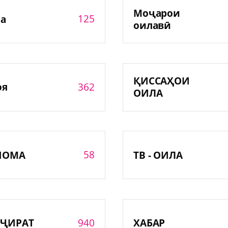
Моҷарои
125
а
оилавӣ
ҚИССАҲОИ
362
оя
ОИЛА
58
НОМА
ТВ - ОИЛА
940
ҶИРАТ
ХАБАР