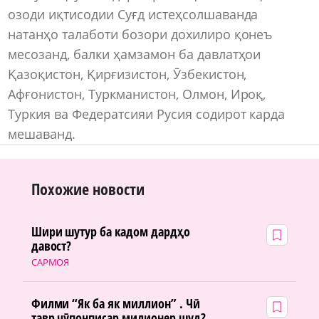
озоди иқтисодии Суғд истеҳсолшаванда
натанҳо талаботи бозори дохилиро қонеъ
месозанд, балки ҳамзамон ба давлатҳои
Қазоқистон, Қирғизистон, Ӯзбекистон,
Афғонистон, Туркманистон, Олмон, Ироқ,
Туркия ва Федератсияи Русия содирот карда
мешаванд.
Похожие новости
Шири шутур ба кадом дардҳо
давост?
САРМОЯ
Филми “Як ба як миллион” . Чӣ
тавр чӯпонписар милионер шуд?