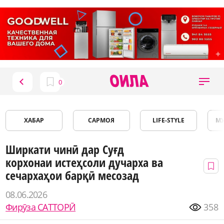
ХАБАР
САРМОЯ
LIFE-STYLE
М
Ширкати чинӣ дар Суғд
корхонаи истеҳсоли дучарха ва
сечархаҳои барқӣ месозад
08.06.2026
Фирӯза САТТОРӢ
358