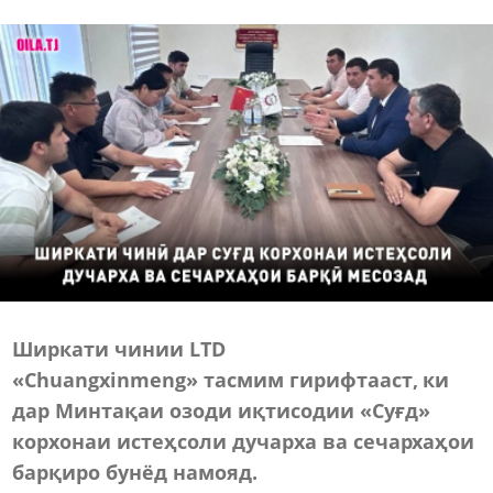
Ширкати чинии LTD
«Chuangxinmeng» тасмим гирифтааст, ки
дар Минтақаи озоди иқтисодии «Суғд»
корхонаи истеҳсоли дучарха ва сечархаҳои
барқиро бунёд намояд.