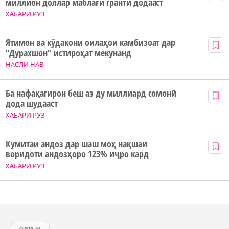
миллион доллар маблағи грантӣ додааст
ХАБАРИ РӮЗ
Ятимон ва кӯдакони оилаҳои камбизоат дар
“Дурахшон” истироҳат мекунанд
НАСЛИ НАВ
Ба нафақагирон беш аз ду миллиард сомонӣ
дода шудааст
ХАБАРИ РӮЗ
Кумитаи андоз дар шаш моҳ нақшаи
воридоти андозҳоро 123% иҷро кард
ХАБАРИ РӮЗ
ОИЛА.ТЧ