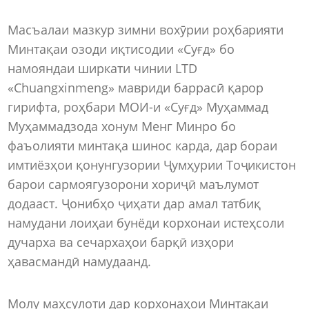
Масъалаи мазкур зимни вохӯрии роҳбарияти
Минтақаи озоди иқтисодии «Суғд» бо
намояндаи ширкати чинии LTD
«Chuangxinmeng» мавриди баррасӣ қарор
гирифта, роҳбари МОИ-и «Суғд» Муҳаммад
Муҳаммадзода хонум Менг Минро бо
фаъолияти минтақа шинос карда, дар бораи
имтиёзҳои қонунгузории Ҷумҳурии Тоҷикистон
барои сармоягузорони хориҷӣ маълумот
додааст. Ҷонибҳо ҷиҳати дар амал татбиқ
намудани лоиҳаи бунёди корхонаи истеҳсоли
дучарха ва сечархаҳои барқӣ изҳори
ҳавасмандӣ намудаанд.
Молу маҳсулоти дар корхонаҳои Минтақаи