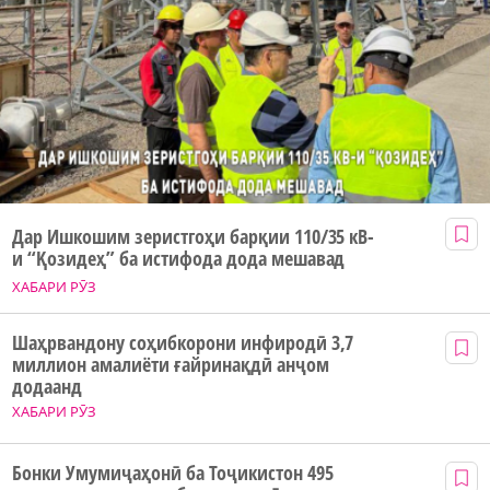
Дар Ишкошим зеристгоҳи барқии 110/35 кВ-
и “Қозидеҳ” ба истифода дода мешавад
ХАБАРИ РӮЗ
Шаҳрвандону соҳибкорони инфиродӣ 3,7
миллион амалиёти ғайринақдӣ анҷом
додаанд
ХАБАРИ РӮЗ
Бонки Умумиҷаҳонӣ ба Тоҷикистон 495