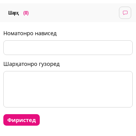
Шарҳ
(0)
номатонро нависед
шарҳатонро гузоред
фиристед