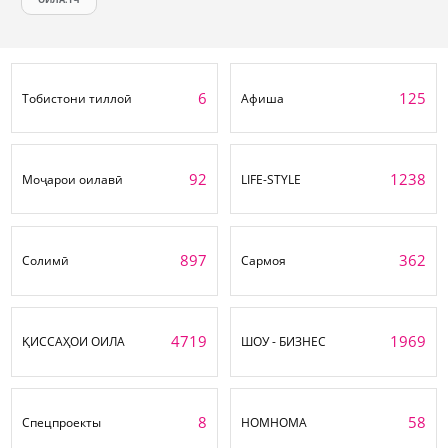
6
125
Тобистони тиллоӣ
Афиша
92
1238
Моҷарои оилавӣ
LIFE-STYLE
897
362
Солимӣ
Сармоя
4719
1969
ҚИССАҲОИ ОИЛА
ШОУ - БИЗНЕС
8
58
Спецпроекты
НОМНОМА