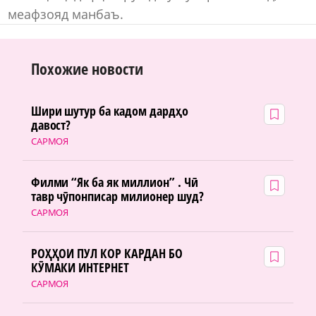
меафзояд манбаъ.
Похожие новости
Шири шутур ба кадом дардҳо
давост?
САРМОЯ
Филми “Як ба як миллион” . Чӣ
тавр чӯпонписар милионер шуд?
САРМОЯ
РОҲҲОИ ПУЛ КОР КАРДАН БО
КӮМАКИ ИНТЕРНЕТ
САРМОЯ