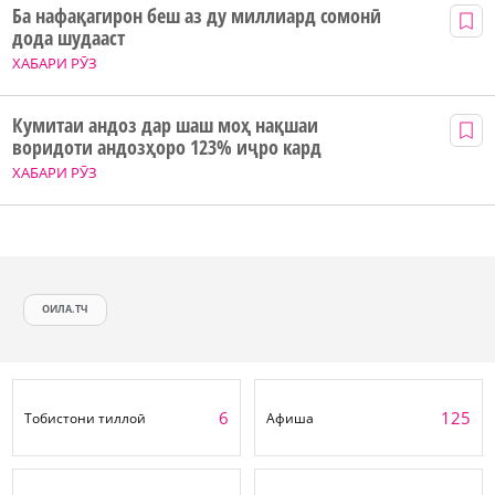
Ба нафақагирон беш аз ду миллиард сомонӣ
дода шудааст
ХАБАРИ РӮЗ
Кумитаи андоз дар шаш моҳ нақшаи
воридоти андозҳоро 123% иҷро кард
ХАБАРИ РӮЗ
ОИЛА.ТЧ
6
125
Тобистони тиллоӣ
Афиша