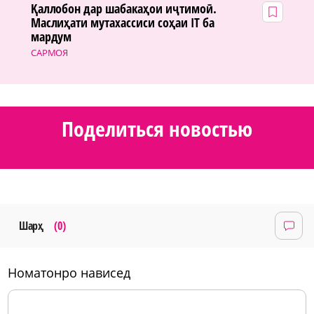
Қаллобон дар шабакаҳои иҷтимоӣ.
Маслиҳати мутахассиси соҳаи IT ба
мардум
САРМОЯ
Поделиться новостью
Шарҳ
(0)
номатонро нависед