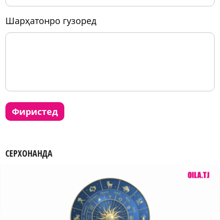
шарҳатонро гузоред
фиристед
СЕРХОНАНДА