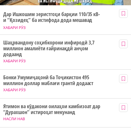
Дар Ишкошим зеристгоҳи барқии 110/35 кВ-
и “Қозидеҳ” ба истифода дода мешавад
ХАБАРИ РӮЗ
Шаҳрвандону соҳибкорони инфиродӣ 3,7
миллион амалиёти ғайринақдӣ анҷом
додаанд
ХАБАРИ РӮЗ
Бонки Умумиҷаҳонӣ ба Тоҷикистон 495
миллион доллар маблағи грантӣ додааст
ХАБАРИ РӮЗ
Ятимон ва кӯдакони оилаҳои камбизоат дар
“Дурахшон” истироҳат мекунанд
НАСЛИ НАВ