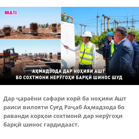
Дар ҷараёни сафари корӣ ба ноҳияи Ашт
раиси вилояти Суғд Раҷаб Аҳмадзода бо
раванди корҳои сохтмонӣ дар нерӯгоҳи
барқӣ шинос гардидааст.