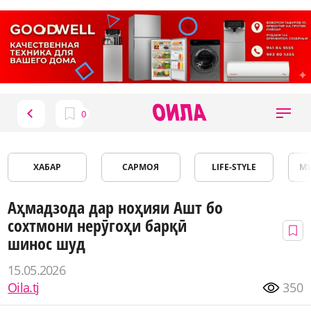
ХАБАР
САРМОЯ
LIFE-STYLE
М
Аҳмадзода дар ноҳияи Ашт бо
сохтмони нерӯгоҳи барқӣ
шинос шуд
15.05.2026
Oila.tj
350