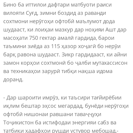
Бино ба иттилои дафтари матбуоти раиси
вилояти Суғд, зимни боздид аз раванди
сохтмони нерӯгоҳи офтобӣ маълумот дода
шудааст, ки лоиҳаи мазкур дар ноҳияи Ашт дар
масоҳати 750 гектар амалӣ гардида, барои
таъмини зиёда аз 115 ҳазор хоҷагӣ бо нерӯи
барқ равона шудааст. Зикр гардидааст, ки айни
замон корҳои сохтмонӣ бо ҷалби мутахассисон
ва техникаҳои зарурӣ тибқи нақша идома
доранд.
- Дар шароити имрӯз, ки таъсири тағйирёбии
иқлим бештар эҳсос мегардад, бунёди нерӯгоҳи
офтобӣ нишонаи равшани таваҷҷуҳи
Тоҷикистон ба истифодаи энергияи сабз ва
татбиқи ҳадафҳои рушди устувор мебошад,-