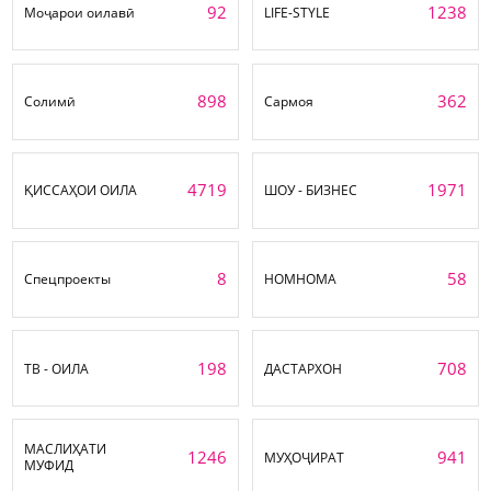
92
1238
Моҷарои оилавӣ
LIFE-STYLE
898
362
Солимӣ
Сармоя
4719
1971
ҚИССАҲОИ ОИЛА
ШОУ - БИЗНЕС
8
58
Спецпроекты
НОМНОМА
198
708
ТВ - ОИЛА
ДАСТАРХОН
МАСЛИҲАТИ
1246
941
МУҲОҶИРАТ
МУФИД