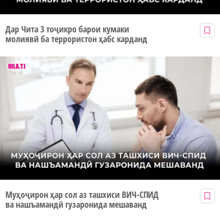
Дар Чита 3 тоҷикро барои кумаки
молиявӣ ба террористон ҳабс карданд
Муҳоҷирон ҳар сол аз ташхиси ВИЧ-СПИД
ва нашъамандӣ гузаронида мешаванд