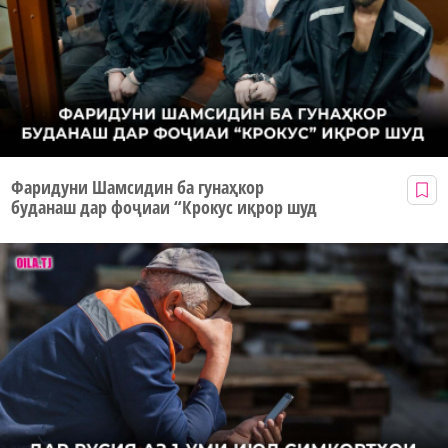
Фаридуни Шамсидин ба гунаҳкор
буданаш дар фоҷиаи “Крокус иқрор шуд