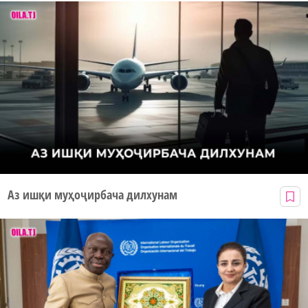
Аз ишқи муҳоҷирбача дилхунам