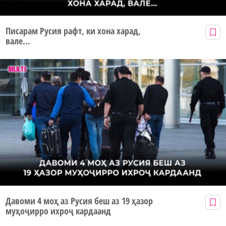
Писарам Русия рафт, ки хона харад,
вале...
Давоми 4 моҳ аз Русия беш аз 19 ҳазор
муҳоҷирро ихроҷ кардаанд