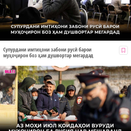
Супурдани имтиҳони забони русӣ барои
муҳоҷирон боз ҳам душвортар мегардад