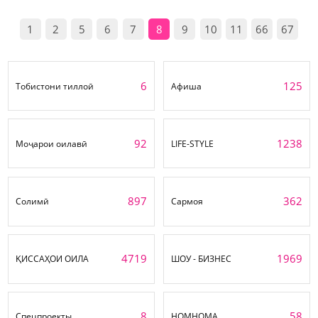
1
2
5
6
7
8
9
10
11
66
67
6
125
Тобистони тиллоӣ
Афиша
92
1238
Моҷарои оилавӣ
LIFE-STYLE
897
362
Солимӣ
Сармоя
4719
1969
ҚИССАҲОИ ОИЛА
ШОУ - БИЗНЕС
8
58
Спецпроекты
НОМНОМА