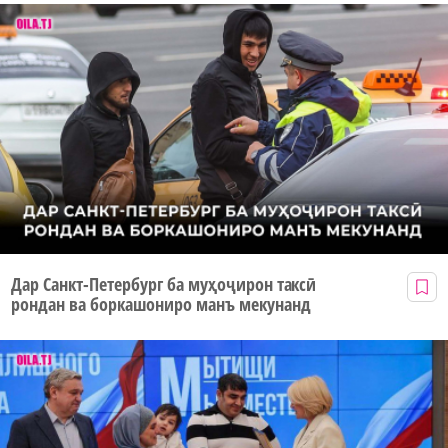
Дар Санкт-Петербург ба муҳоҷирон таксӣ
рондан ва боркашониро манъ мекунанд