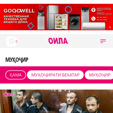
МУҲОҶИР
ҲАМА
МУҲОҶИРАТИ БЕХАТАР
МУҲОҶИР