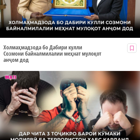
Холмаҳмадзода бо Дабири кулли
Созмони байналмилалии меҳнат мулоқот
анҷом дод