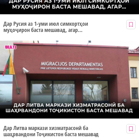
Дар Русия аз 1-уми июл симкортҳои
муҳоҷирон баста мешавад, агар...
Дар Литва маркази хизматрасонӣ ба
шаҳрвандони Тоҷикистон баста мешавад