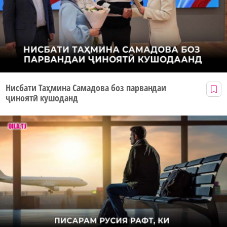
Нисбати Таҳмина Самадова боз парвандаи
ҷиноятӣ кушоданд