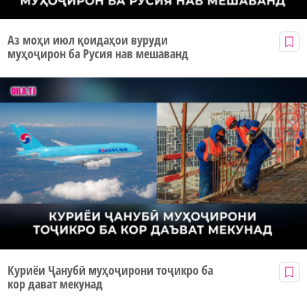
Аз моҳи июл қоидаҳои вуруди
муҳоҷирон ба Русия нав мешаванд
Куриёи Ҷанубӣ муҳоҷирони тоҷикро ба
кор дават мекунад