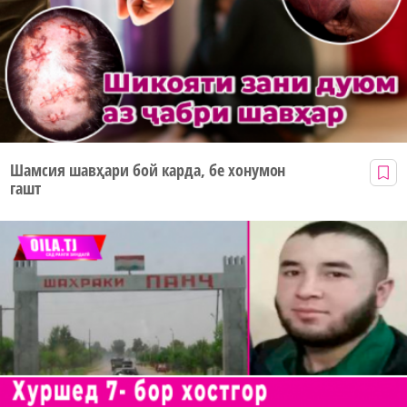
Шамсия шавҳари бой карда, бе хонумон
гашт