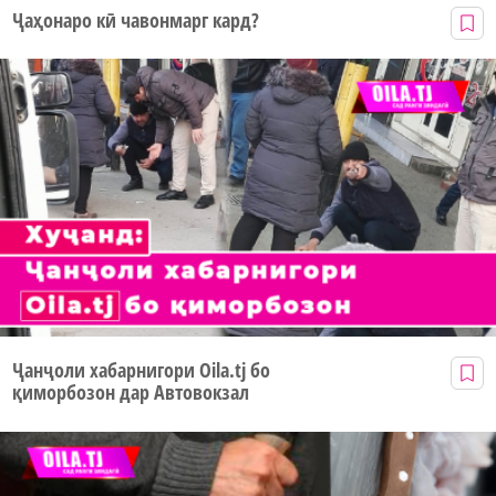
Ҷаҳонаро кӣ чавонмарг кард?
Ҷанҷоли хабарнигори Oila.tj бо
қиморбозон дар Автовокзал