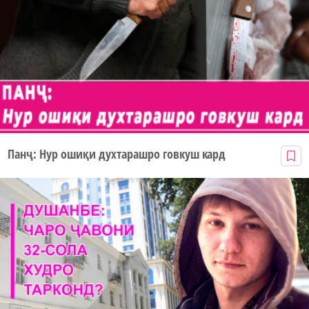
Панҷ: Нур ошиқи духтарашро говкуш кард