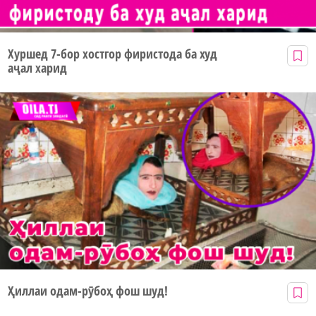
Хуршед 7-бор хостгор фиристода ба худ
аҷал харид
Ҳиллаи одам-рӯбоҳ фош шуд!