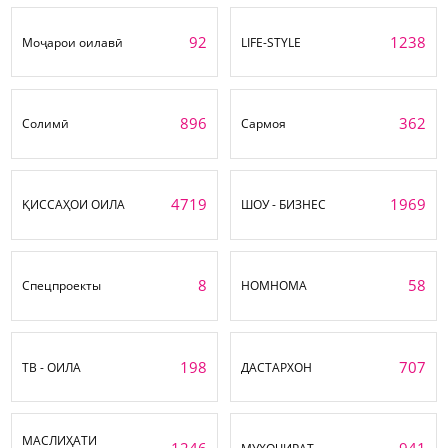
92
1238
Моҷарои оилавӣ
LIFE-STYLE
896
362
Солимӣ
Сармоя
4719
1969
ҚИССАҲОИ ОИЛА
ШОУ - БИЗНЕС
8
58
Спецпроекты
НОМНОМА
198
707
ТВ - ОИЛА
ДАСТАРХОН
МАСЛИҲАТИ
1246
941