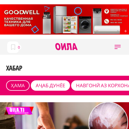
ХАБАР
ҲАМА
АҶАБ ДУНЁЕ
НАВГОНӢ АЗ КОРХОН