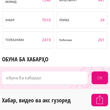
МУҲОҶИРАТ
МУФИД
7010
24
ХАБАР
ЛОИҲА
2419
201
ТОЛЕЪНОМА
Хобнома
ОБУНА БА ХАБАРҲО
OK
Хабар, видео ва акс гузоред