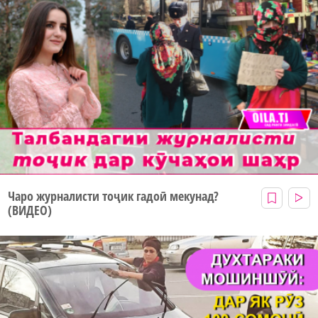
Чаро журналисти тоҷик гадоӣ мекунад?
(ВИДЕО)