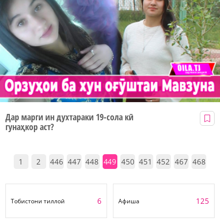
Дар марги ин духтараки 19-сола кӣ
гунаҳкор аст?
1
2
446
447
448
449
450
451
452
467
468
6
125
Тобистони тиллоӣ
Афиша