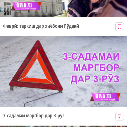
Фаврӣ: таркиш дар хиёбони Рӯдакӣ
3-садамаи маргбор дар 3-рӯз