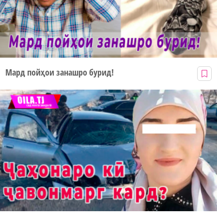
Мард пойҳои занашро бурид!