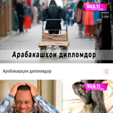
Аробакашҳои дипломдор