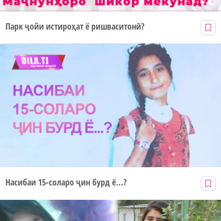
Парк ҷойи истироҳат ё ришваситонӣ?
Насибаи 15-соларо ҷин бурд ё...?