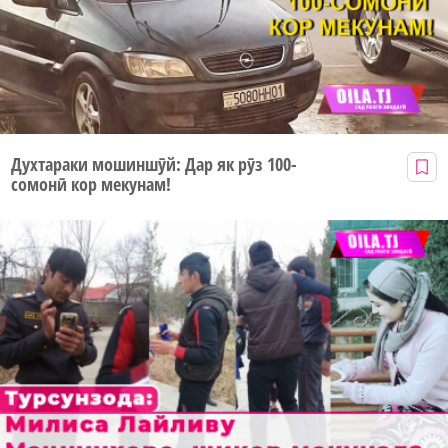
Духтараки мошиншӯй: Дар як рӯз 100-
сомонӣ кор мекунам!