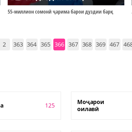
55-миллион сомонӣ ҷарима барои дуздии барқ
2
363
364
365
366
367
368
369
467
46
Моҷарои
125
а
оилавӣ