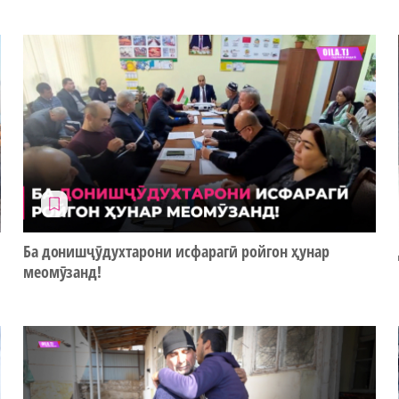
Ба донишҷӯдухтарони исфарагӣ ройгон ҳунар
меомӯзанд!