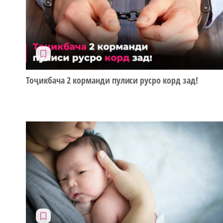
Тоҷикбача 2 корманди пулиси русро корд зад!