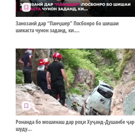
Занозанӣ дар “Панҷшер” Посбонро бо шишаи
шикаста чунон заданд, ки....
Ронанда бо мошинаш дар роҳи Хуҷанд-Душанбе ҷар
шуду…