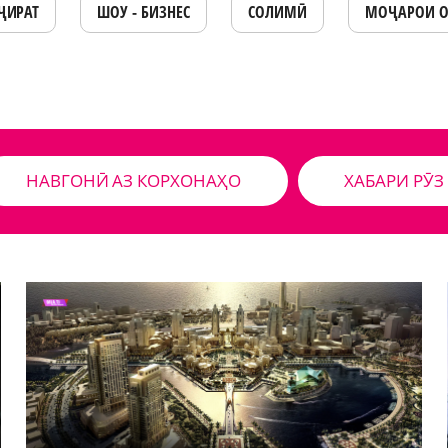
ҶИРАТ
ШОУ - БИЗНЕС
СОЛИМӢ
МОҶАРОИ 
НАВГОНӢ АЗ КОРХОНАҲО
ХАБАРИ РӮЗ