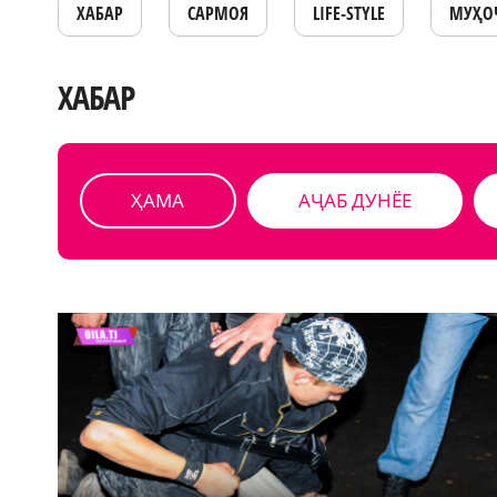
ХАБАР
САРМОЯ
LIFE-STYLE
МУҲО
ХАБАР
ҲАМА
АҶАБ ДУНЁЕ