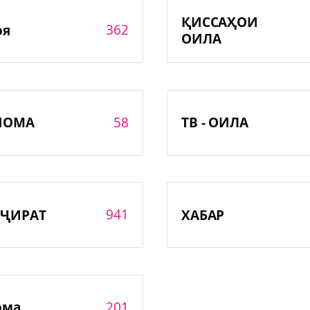
ҚИССАҲОИ
362
оя
ОИЛА
58
НОМА
ТВ - ОИЛА
941
ҶИРАТ
ХАБАР
201
ома