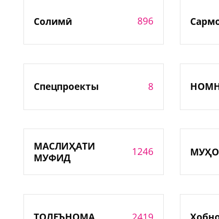
896
Солимӣ
Сарм
8
Спецпроекты
НОМ
МАСЛИҲАТИ
1246
МУҲО
МУФИД
2419
ТОЛЕЪНОМА
Хобн