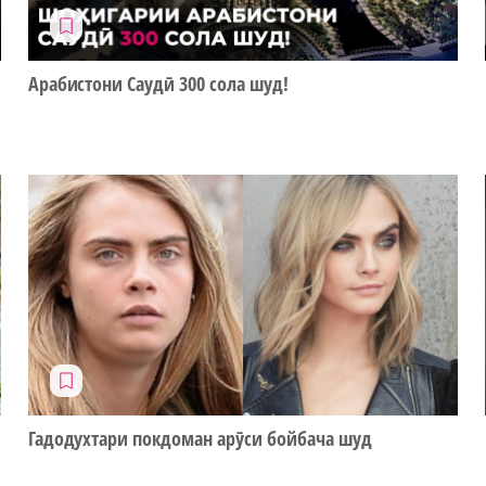
Арабистони Саудӣ 300 сола шуд!
Гадодухтари покдоман арӯси бойбача шуд