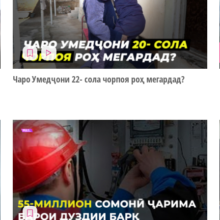
Чаро Умедҷони 22- сола чорпоя роҳ мегардад?