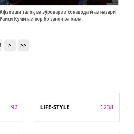
Афзоиши талоқ ва зӯроварии хонаводагӣ аз назари
Раиси Кумитаи кор бо занон ва оила
8
>
>>
92
1238
LIFE-STYLE