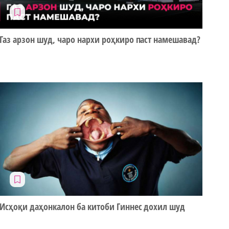
Газ арзон шуд, чаро нархи роҳкиро паст намешавад?
Исҳоқи даҳонкалон ба китоби Гиннес дохил шуд