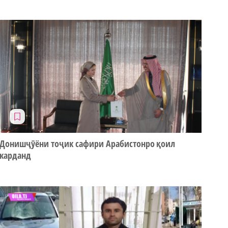
Донишҷӯёни тоҷик сафири Арабистонро қоил
карданд