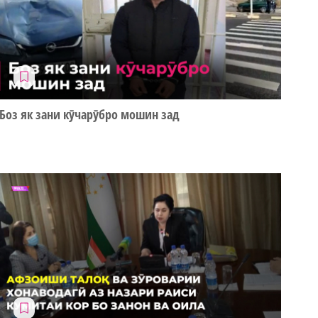
Боз як зани кӯчарӯбро мошин зад