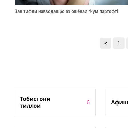
Зан тифли навзодашро аз ошёнаи 4-ум партофт!
1
<
Тобистони
6
Афиш
тиллоӣ