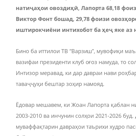
натиҷаҳои овоздиҳӣ, Лапорта 68,18 фоиз
Виктор Фонт бошад, 29,78 фоизи овозҳор
иштирокчиёни интихобот ба ҳеҷ яке аз 
Бино ба иттилои ТВ “Варзиш”, мувофиқи маъ
вазифаи президенти клуб оғоз намуда, то со
Интизор меравад, ки дар давраи нави роҳб
таваҷҷуҳи бештар зоҳир намояд.
Ёдовар мешавем, ки Жоан Лапорта қаблан ни
2003-2010 ва инчунин солҳои 2021-2026 буд.
муваффақтарин давраҳои таърихи худро паси