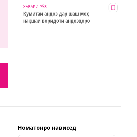
ХАБАРИ РӮЗ
Кумитаи андоз дар шаш моҳ
нақшаи воридоти андозҳоро
123% иҷро кард
номатонро нависед