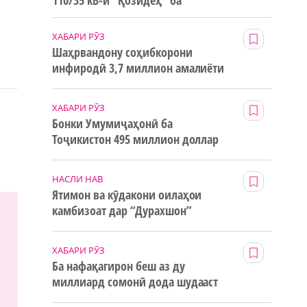
110/35 кВ-и “Қозидеҳ” ба
истифода дода мешавад
ХАБАРИ РӮЗ
Шаҳрвандону соҳибкорони
инфиродӣ 3,7 миллион амалиёти
ғайринақдӣ анҷом додаанд
ХАБАРИ РӮЗ
Бонки Умумиҷаҳонӣ ба
Тоҷикистон 495 миллион доллар
маблағи грантӣ додааст
НАСЛИ НАВ
Ятимон ва кӯдакони оилаҳои
камбизоат дар “Дурахшон”
истироҳат мекунанд
ХАБАРИ РӮЗ
Ба нафақагирон беш аз ду
миллиард сомонӣ дода шудааст