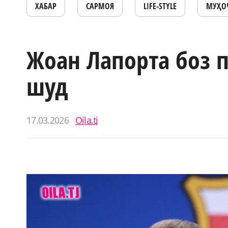
ХАБАР
САРМОЯ
LIFE-STYLE
МУҲО
Жоан Лапорта боз 
шуд
17.03.2026
Oila.tj