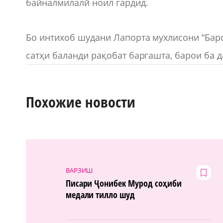
байналмилалӣ ноил гардид.
Бо интихоб шудани Лапорта мухлисони “Барс
сатҳи баланди рақобат баргашта, барои ба 
Похожие новости
ВАРЗИШ
Писари Ҷонибек Мурод соҳиби
медали тилло шуд