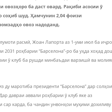
и овозҳоро ба даст овард. Рақиби асосии ӯ
о соҳиб шуд. Ҳамчунин 2,04 фоизи
номзадҳо овоз надоданд.
лумоти расмӣ, Жоан Лапорта аз 1-уми июл ба иҷр
ли 2031 роҳбарии “Барселона”-ро ба уҳда хоҳад до
арии ӯ клуб ба рушди минбаъдаи варзишӣ ва молия
з ду маротиба президенти “Барселона” дар солҳо
 Дар давраи аввали роҳбарии ӯ клуб яке аз
 сар карда, ба чандин унвонҳои муҳими дохиливу