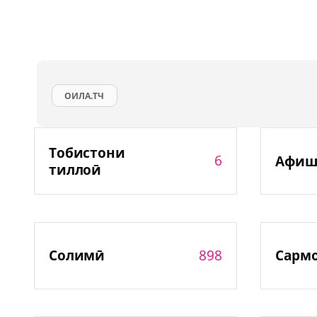
ОИЛА.ТЧ
Тобистони
6
Афиш
тиллоӣ
898
Солимӣ
Сарм