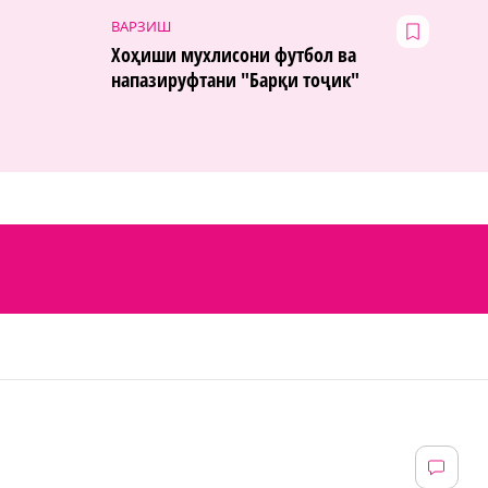
ВАРЗИШ
Хоҳиши мухлисони футбол ва
напазируфтани "Барқи тоҷик"