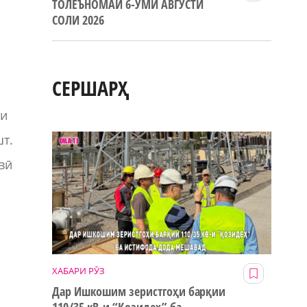
ТОЛЕЪНОМАИ 6-УМИ АВГУСТИ
СОЛИ 2026
СЕРШАРҲ
ои
шт.
вӣ
и
ХАБАРИ РӮЗ
Дар Ишкошим зеристгоҳи барқии