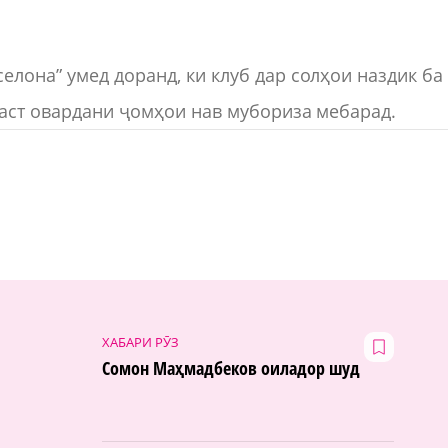
елона” умед доранд, ки клуб дар солҳои наздик ба
даст овардани ҷомҳои нав мубориза мебарад.
ХАБАРИ РӮЗ
Сомон Маҳмадбеков оиладор шуд