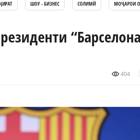
ҶИРАТ
ШОУ - БИЗНЕС
СОЛИМӢ
МОҶАРОИ 
президенти “Барселон
404