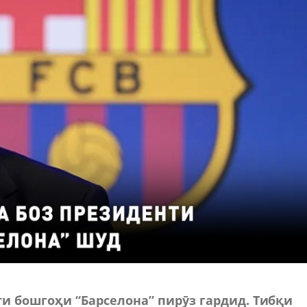
и бошгоҳи “Барселона” пирӯз гардид. Тибқи