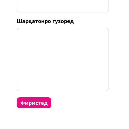
шарҳатонро гузоред
фиристед