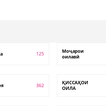
Моҷарои
125
а
оилавӣ
ҚИССАҲОИ
362
оя
ОИЛА