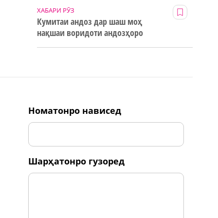
ХАБАРИ РӮЗ
Кумитаи андоз дар шаш моҳ
нақшаи воридоти андозҳоро
123% иҷро кард
номатонро нависед
шарҳатонро гузоред