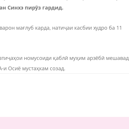
ан Синхэ пирӯз гардид.
рон мағлуб карда, натиҷаи касбии худро ба 11
натиҷаҳои номусоиди қаблӣ муҳим арзёбӣ мешавад
-и Осиё мустаҳкам созад.