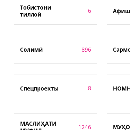
Тобистони
6
Афиш
тиллоӣ
896
Солимӣ
Сарм
8
Спецпроекты
НОМ
МАСЛИҲАТИ
1246
МУҲО