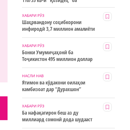
110/35 кВ-и “Қозидеҳ” ба
истифода дода мешавад
ХАБАРИ РӮЗ
Шаҳрвандону соҳибкорони
инфиродӣ 3,7 миллион амалиёти
ғайринақдӣ анҷом додаанд
ХАБАРИ РӮЗ
Бонки Умумиҷаҳонӣ ба
Тоҷикистон 495 миллион доллар
маблағи грантӣ додааст
НАСЛИ НАВ
Ятимон ва кӯдакони оилаҳои
камбизоат дар “Дурахшон”
истироҳат мекунанд
ХАБАРИ РӮЗ
Ба нафақагирон беш аз ду
миллиард сомонӣ дода шудааст