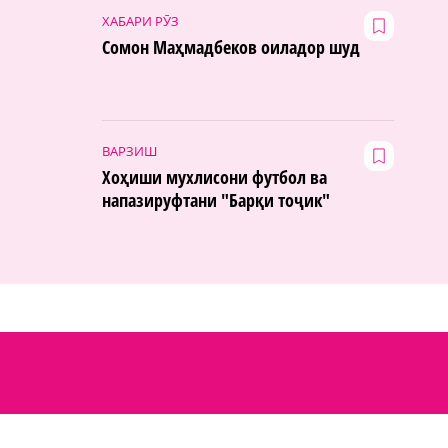
ХАБАРИ РӮЗ
Сомон Маҳмадбеков оиладор шуд
ВАРЗИШ
Хоҳиши мухлисони футбол ва
напазируфтани "Барқи тоҷик"