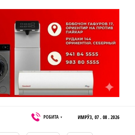
РОБИТА
ИМРӮЗ,
07 . 08 . 2026
▼