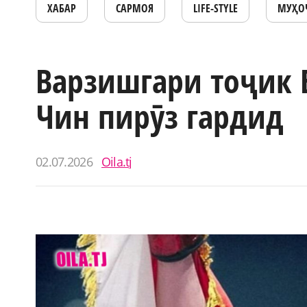
ХАБАР
САРМОЯ
LIFE-STYLE
МУҲО
Варзишгари тоҷик 
Чин пирӯз гардид
02.07.2026
Oila.tj