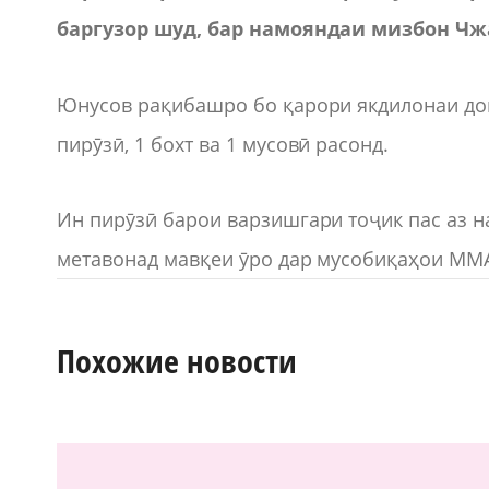
баргузор шуд, бар намояндаи мизбон Чж
Юнусов рақибашро бо қарори якдилонаи дова
пирӯзӣ, 1 бохт ва 1 мусовӣ расонд.
Ин пирӯзӣ барои варзишгари тоҷик пас аз 
метавонад мавқеи ӯро дар мусобиқаҳои MMA
Похожие новости