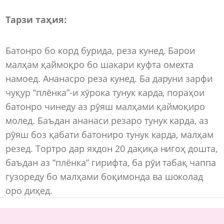
Тарзи таҳия:
Батонро бо корд бурида, реза кунед. Барои
малҳам қаймоқро бо шакари куфта омехта
намоед. Ананасро реза кунед. Ба даруни зарфи
чуқур “плёнка”-и хӯрока тунук карда, пораҳои
батонро чинеду аз рӯяш малҳами қаймоқиро
молед. Баъдан ананаси резаро тунук карда, аз
рӯяш боз қабати батониро тунук карда, малҳам
резед. Тортро дар яхдон 20 дақиқа нигоҳ дошта,
баъдан аз “плёнка” гирифта, ба рӯи табақ чаппа
гузореду бо малҳами боқимонда ва шоколад
оро диҳед.