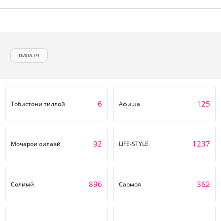
ОИЛА.ТЧ
6
125
Тобистони тиллоӣ
Афиша
92
1237
Моҷарои оилавӣ
LIFE-STYLE
896
362
Солимӣ
Сармоя