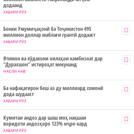
додаанд
ХАБАРИ РӮЗ
Бонки Умумиҷаҳонӣ ба Тоҷикистон 495
миллион доллар маблағи грантӣ додааст
ХАБАРИ РӮЗ
Ятимон ва кӯдакони оилаҳои камбизоат дар
“Дурахшон” истироҳат мекунанд
НАСЛИ НАВ
Ба нафақагирон беш аз ду миллиард сомонӣ
дода шудааст
ХАБАРИ РӮЗ
Кумитаи андоз дар шаш моҳ нақшаи
воридоти андозҳоро 123% иҷро кард
ХАБАРИ РӮЗ