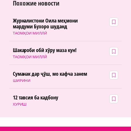
Похожие новости
Журналистони Оила меҳмони
мардуми Бухоро шуданд
ТАОМҲОИ МИЛЛӢ
Шакароби обӣ хӯру маза кун!
ТАОМҲОИ МИЛЛӢ
Суманак дар ҷӯш, мо кафча занем
ШИРИНИ
12 тавсия ба кадбону
ХУРИШ