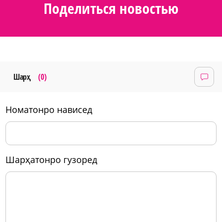
Поделиться новостью
Шарҳ
(0)
номатонро нависед
шарҳатонро гузоред