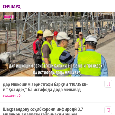
СЕРШАРҲ
Дар Ишкошим зеристгоҳи барқии 110/35 кВ-
и “Қозидеҳ” ба истифода дода мешавад
ХАБАРИ РӮЗ
Шаҳрвандону соҳибкорони инфиродӣ 3,7
миллион амалиёти ғайринақдӣ анҷом