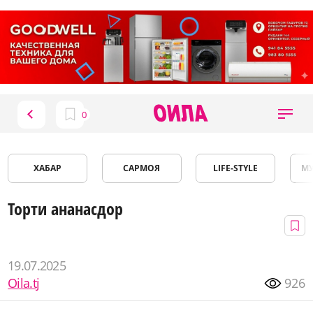
ХАБАР
САРМОЯ
LIFE-STYLE
М
Торти ананасдор
19.07.2025
Oila.tj
926