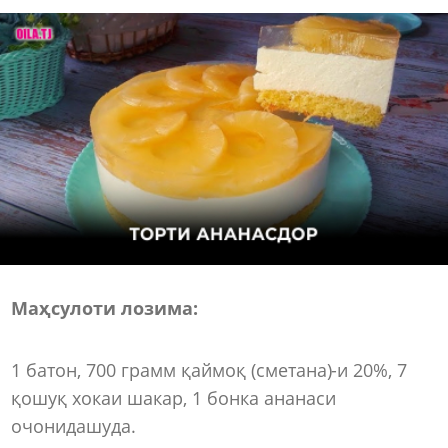
Маҳсулоти лозима:
1 батон, 700 грамм қаймоқ (сметана)-и 20%, 7
қошуқ хокаи шакар, 1 бонка ананаси
очонидашуда.