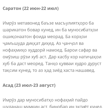
Саратон (22 июн-22 июл)
Имрӯз метавонед баъзе масъулиятҳоро ба
шарикатон бовар кунед, ин ба муносибатҳои
ошиқонаатон фоида меорад. Ба корҳои
ҷамъшуда диққат диҳед. Аз ҷанҷол ва
нофаҳмиҳо худдорӣ намоед. Барои сафар ва
омӯзиш рӯзи хуб аст. Дар касбу кор натиҷаҳои
хуб ба даст меоред. Танҳо қувваи худро дуруст
тақсим кунед, то аз ҳад зиёд хаста нашавед.
Асад (23 июл-23 август)
Имрӯз дар муносибатҳо нофаҳмӣ пайдо
шуданаш мумкин аст, бинобар ин эҳтиёт кунед,