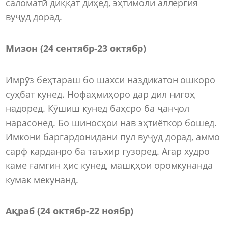
саломатӣ диққат диҳед, эҳтимоли аллергия
вуҷуд дорад.
Мизон (24 сентябр-23 октябр)
Имрӯз беҳтараш бо шахси наздикатон ошкоро
суҳбат кунед. Нофаҳмиҳоро дар дил нигоҳ
надоред. Кӯшиш кунед баҳсро ба ҷанҷол
нарасонед. Бо шиносҳои нав эҳтиёткор бошед.
Имкони баргардонидани пул вуҷуд дорад, аммо
сарф карданро ба таъхир гузоред. Агар худро
каме ғамгин ҳис кунед, машқҳои оромкунанда
кумак мекунанд.
Ақраб (24 октябр-22 ноябр)