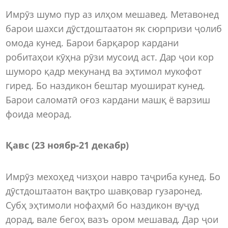
Имрӯз шумо пур аз илҳом мешавед. Метавонед
барои шахси дӯстдоштаатон як сюрпризи ҷолиб
омода кунед. Барои барқарор кардани
робитаҳои кӯҳна рӯзи мусоид аст. Дар ҷои кор
шуморо қадр мекунанд ва эҳтимол мукофот
гиред. Бо наздикон бештар муошират кунед.
Барои саломатӣ оғоз кардани машқ ё варзиш
фоида меорад.
Қавс (23 ноябр-21 декабр)
Имрӯз мехоҳед чизҳои навро таҷриба кунед. Бо
дӯстдоштаатон вақтро шавқовар гузаронед.
Субҳ эҳтимоли нофаҳмӣ бо наздикон вуҷуд
дорад, вале бегоҳ вазъ ором мешавад. Дар ҷои