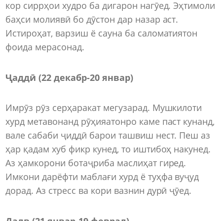
кор сиррҳои худро ба дигарон нагӯед. Эҳтимоли
баҳси молиявӣ бо дӯстон дар назар аст.
Истироҳат, варзиш ё сауна ба саломатиятон
фоида мерасонад.
Ҷаддӣ (22 декабр-20 январ)
Имрӯз рӯз серҳаракат мегузарад. Мушкилоти
хурд метавонанд рӯҳияатонро каме паст кунанд,
вале сабаби ҷиддӣ барои ташвиш нест. Пеш аз
ҳар қадам хуб фикр кунед, то иштибоҳ накунед.
Аз ҳамкорони ботаҷриба маслиҳат гиред.
Имкони дарёфти маблағи хурд ё туҳфа вуҷуд
дорад. Аз стресс ва кори вазнин дурӣ ҷӯед.
Далв (21 январ-19 феврал)