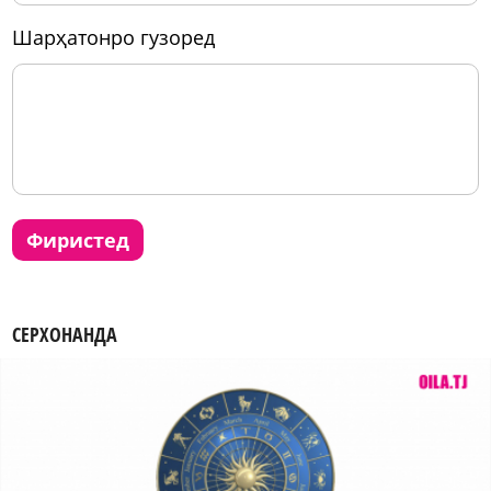
шарҳатонро гузоред
фиристед
СЕРХОНАНДА