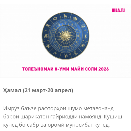
Ҳамал (21 март-20 апрел)
Имрӯз баъзе рафторҳои шумо метавонанд
барои шарикатон ғайриоддӣ намоянд. Кӯшиш
кунед бо сабр ва оромӣ муносибат кунед.