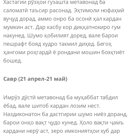
Хастагии рӯзҳои гузашта метавонад ба
саломатӣ таъсир расонад. Эҳтимоли нофаҳмӣ
вуҷуд дорад, аммо онро ба осонӣ ҳал кардан
мумкин аст. Дар касбу кор диққатнокиро гум
накунед. Шумо қобилият доред, вале барои
пешрафт бояд худро такмил диҳед. Бегоҳ
ҳангоми роҳгардӣ ё рондани мошин боэҳтиёт
бошед.
Савр (21 апрел-21 май)
Имрӯз дӯстӣ метавонад ба муҳаббат табдил
ёбад, вале шитоб кардан лозим нест.
Наздиконатон ба дастгирии шумо ниёз доранд,
барои онҳо вақт ҷудо кунед. Ҳоло вақти ҷамъ
кардани нерӯ аст, зеро имкониятҳои хуб дар