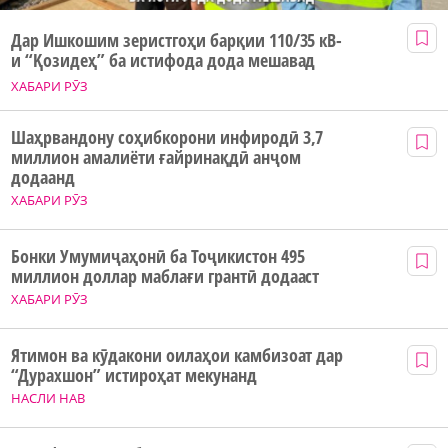
Дар Ишкошим зеристгоҳи барқии 110/35 кВ-
и “Қозидеҳ” ба истифода дода мешавад
ХАБАРИ РӮЗ
Шаҳрвандону соҳибкорони инфиродӣ 3,7
миллион амалиёти ғайринақдӣ анҷом
додаанд
ХАБАРИ РӮЗ
Бонки Умумиҷаҳонӣ ба Тоҷикистон 495
миллион доллар маблағи грантӣ додааст
ХАБАРИ РӮЗ
Ятимон ва кӯдакони оилаҳои камбизоат дар
“Дурахшон” истироҳат мекунанд
НАСЛИ НАВ