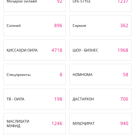
92
1237
Моҷарои оилавӣ
LIFE-STYLE
896
362
Солимӣ
Сармоя
4718
1968
ҚИССАҲОИ ОИЛА
ШОУ - БИЗНЕС
8
58
Спецпроекты
НОМНОМА
198
706
ТВ - ОИЛА
ДАСТАРХОН
МАСЛИҲАТИ
1246
940
МУҲОҶИРАТ
МУФИД