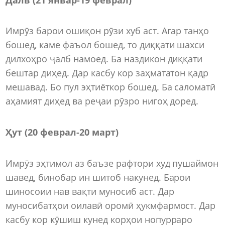
Имрӯз барои ошиқон рӯзи хуб аст. Агар танҳо
бошед, каме фаъол бошед, то диққати шахси
дилхоҳро ҷалб намоед. Ба наздикон диққати
бештар диҳед. Дар касбу кор заҳмататон қадр
мешавад. Бо пул эҳтиёткор бошед. Ба саломатӣ
аҳамият диҳед ва реҷаи рӯзро нигоҳ доред.
Ҳут (20 феврал-20 март)
Имрӯз эҳтимол аз баъзе рафтори худ пушаймон
шавед, бинобар ин шитоб накунед. Барои
шиносоии нав вақти муносиб аст. Дар
муносибатҳои оилавӣ оромӣ ҳукмфармост. Дар
касбу кор кӯшиш кунед корҳои нопурраро