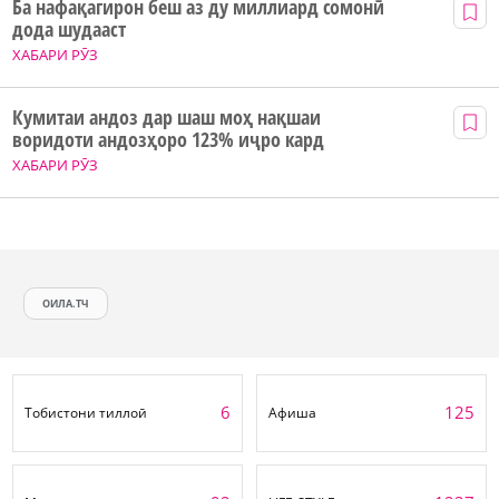
Ба нафақагирон беш аз ду миллиард сомонӣ
дода шудааст
ХАБАРИ РӮЗ
Кумитаи андоз дар шаш моҳ нақшаи
воридоти андозҳоро 123% иҷро кард
ХАБАРИ РӮЗ
ОИЛА.ТЧ
6
125
Тобистони тиллоӣ
Афиша