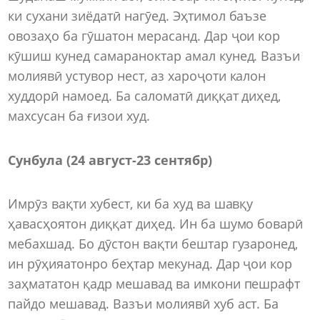
ки сухани зиёдатӣ нагӯед. Эҳтимол баъзе
овозаҳо ба гӯшатон мерасанд. Дар ҷои кор
кӯшиш кунед самараноктар амал кунед. Вазъи
молиявӣ устувор нест, аз хароҷоти калон
худдорӣ намоед. Ба саломатӣ диққат диҳед,
махсусан ба ғизои худ.
Сунбула (24 август-23 сентябр)
Имрӯз вақти хубест, ки ба худ ва шавқу
ҳавасҳоятон диққат диҳед. Ин ба шумо боварӣ
мебахшад. Бо дӯстон вақти бештар гузаронед,
ин рӯҳияатонро беҳтар мекунад. Дар ҷои кор
заҳмататон қадр мешавад ва имкони пешрафт
пайдо мешавад. Вазъи молиявӣ хуб аст. Ба