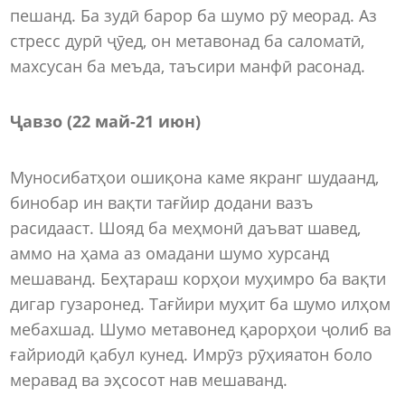
пешанд. Ба зудӣ барор ба шумо рӯ меорад. Аз
стресс дурӣ ҷӯед, он метавонад ба саломатӣ,
махсусан ба меъда, таъсири манфӣ расонад.
Ҷавзо (22 май-21 июн)
Муносибатҳои ошиқона каме якранг шудаанд,
бинобар ин вақти тағйир додани вазъ
расидааст. Шояд ба меҳмонӣ даъват шавед,
аммо на ҳама аз омадани шумо хурсанд
мешаванд. Беҳтараш корҳои муҳимро ба вақти
дигар гузаронед. Тағйири муҳит ба шумо илҳом
мебахшад. Шумо метавонед қарорҳои ҷолиб ва
ғайриодӣ қабул кунед. Имрӯз рӯҳияатон боло
меравад ва эҳсосот нав мешаванд.