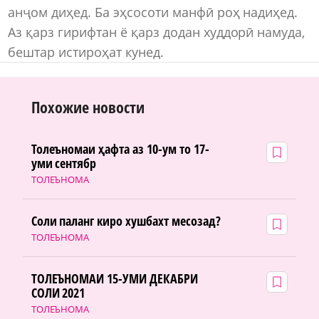
анҷом диҳед. Ба эҳсосоти манфӣ роҳ надиҳед.
Аз қарз гирифтан ё қарз додан худдорӣ намуда,
бештар истироҳат кунед.
Похожие новости
Толеъномаи ҳафта аз 10-ум то 17-
уми сентябр
ТОЛЕЪНОМА
Соли паланг киро хушбахт месозад?
ТОЛЕЪНОМА
ТОЛЕЪНОМАИ 15-УМИ ДЕКАБРИ
СОЛИ 2021
ТОЛЕЪНОМА