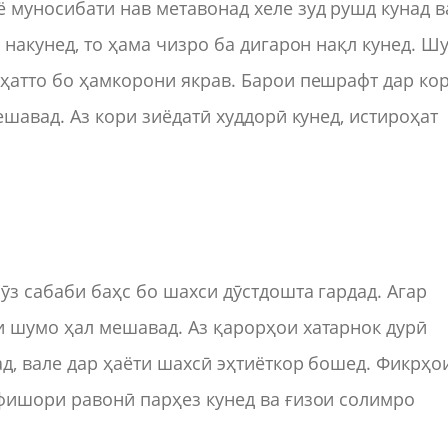
 муносибати нав метавонад хеле зуд рушд кунад в
 накунед, то ҳама чизро ба дигарон нақл кунед. Ш
ҳатто бо ҳамкорони якрав. Барои пешрафт дар ко
ешавад. Аз кори зиёдатӣ худдорӣ кунед, истироҳат
ӯз сабаби баҳс бо шахси дӯстдошта гардад. Агар
и шумо ҳал мешавад. Аз қарорҳои хатарнок дурӣ
д, вале дар ҳаёти шахсӣ эҳтиёткор бошед. Фикрҳо
 фишори равонӣ парҳез кунед ва ғизои солимро