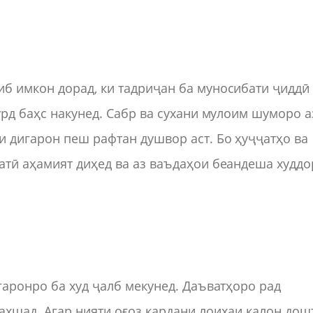
б имкон дорад, ки тадриҷан ба муносибати ҷиддӣ
урд баҳс накунед. Сабр ва сухани мулоим шуморо а
 дигарон пеш рафтан душвор аст. Бо ҳуҷҷатҳо ва
атӣ аҳамият диҳед ва аз ваъдаҳои беандеша худдо
гаронро ба худ ҷалб мекунед. Даъватҳоро рад
хшад. Агар нияти оғоз кардани лоиҳаи калон дош