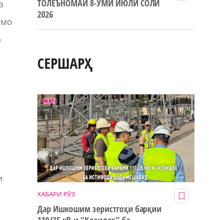
ТОЛЕЪНОМАИ 8-УМИ ИЮЛИ СОЛИ
а
2026
умо
р
СЕРШАРҲ
и
ХАБАРИ РӮЗ
Дар Ишкошим зеристгоҳи барқии