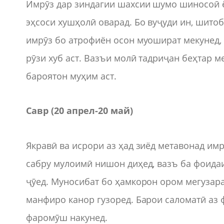
Имрӯз дар зиндагии шахсии шумо шиносоӣ ё
эҳсоси хушҳолӣ оварад. Бо вуҷуди ин, шитоб
имрӯз бо атрофиён осон муошират мекунед, 
рӯзи хуб аст. Вазъи молӣ тадриҷан беҳтар м
бароятон муҳим аст.
Савр (20 апрел
-
20 май)
Якравӣ ва исрори аз ҳад зиёд метавонад имр
сабру мулоимӣ нишон диҳед, вазъ ба фоида
ҷӯед. Муносибат бо ҳамкорон ором мегузара
манфиро канор гузоред. Барои саломатӣ аз
фаромӯш накунед.