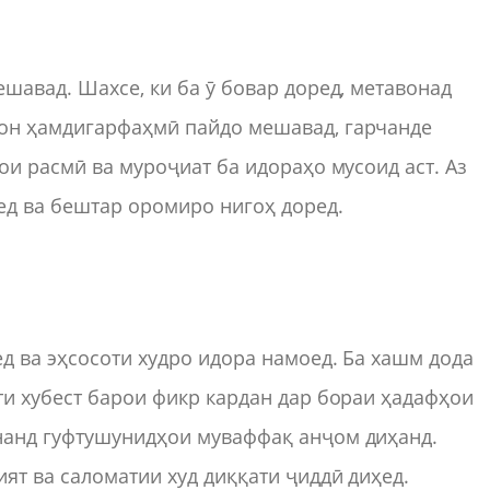
шавад. Шахсе, ки ба ӯ бовар доред, метавонад
он ҳамдигарфаҳмӣ пайдо мешавад, гарчанде
ои расмӣ ва муроҷиат ба идораҳо мусоид аст. Аз
ед ва бештар оромиро нигоҳ доред.
д ва эҳсосоти худро идора намоед. Ба хашм дода
ти хубест барои фикр кардан дар бораи ҳадафҳои
нанд гуфтушунидҳои муваффақ анҷом диҳанд.
ят ва саломатии худ диққати ҷиддӣ диҳед.