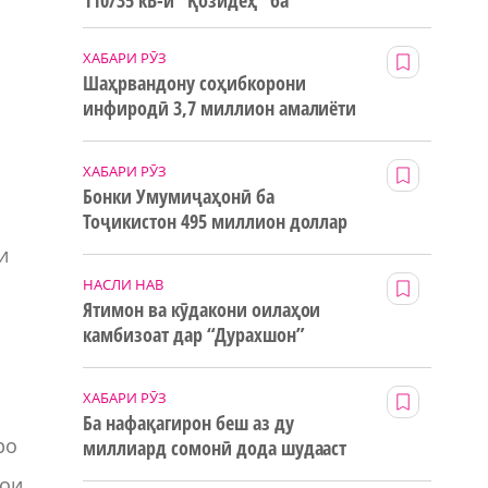
110/35 кВ-и “Қозидеҳ” ба
истифода дода мешавад
ХАБАРИ РӮЗ
Шаҳрвандону соҳибкорони
инфиродӣ 3,7 миллион амалиёти
ғайринақдӣ анҷом додаанд
ХАБАРИ РӮЗ
Бонки Умумиҷаҳонӣ ба
Тоҷикистон 495 миллион доллар
маблағи грантӣ додааст
и
НАСЛИ НАВ
Ятимон ва кӯдакони оилаҳои
камбизоат дар “Дурахшон”
истироҳат мекунанд
ХАБАРИ РӮЗ
Ба нафақагирон беш аз ду
ро
миллиард сомонӣ дода шудааст
ҳои