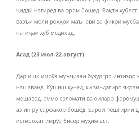
ҷиддӣ нагиред ва ором бошед. Вақти хубест
вазъи молӣ роҳҳои маънавӣ ва фикри мусбат
натиҷаи хуб медиҳад.
Асад (23 июл
-
22 август)
Дар ишқ имрӯз муъҷизаи бузургро интизор 
нашаванд. Кӯшиш кунед, ки зиндагиро якран
мешавад, аммо саломатӣ ва оиларо фаромӯш
аз ин рӯ сарфакор бошед. Барои пешгирии да
истироҳат имрӯз бисёр муҳим аст.