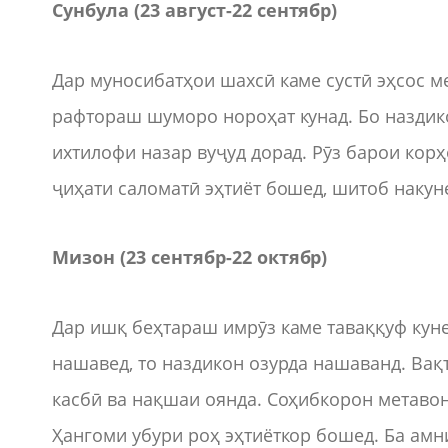
Сунбула (23 август
-
22 сентябр)
Дар муносибатҳои шахсӣ каме сустӣ эҳсос ме
рафтораш шуморо нороҳат кунад. Бо наздик
ихтилофи назар вуҷуд дорад. Рӯз барои корҳ
ҷиҳати саломатӣ эҳтиёт бошед, шитоб накун
Мизон (23 сентябр
-
22 октябр)
Дар ишқ беҳтараш имрӯз каме таваққуф куне
нашавед, то наздикон озурда нашаванд. Вақ
касбӣ ва нақшаи оянда. Соҳибкорон метаво
Ҳангоми убури роҳ эҳтиёткор бошед. Ба амни