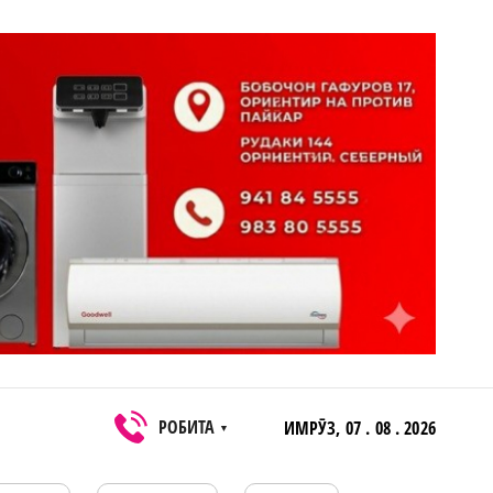
РОБИТА
ИМРӮЗ,
07 . 08 . 2026
▼