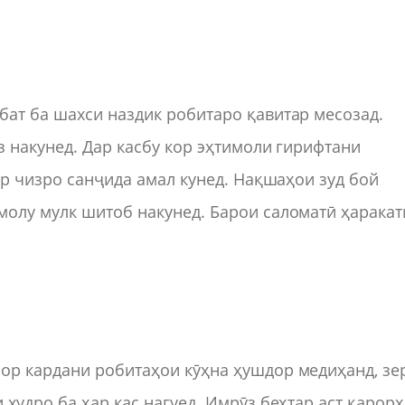
ат ба шахси наздик робитаро қавитар месозад.
з накунед. Дар касбу кор эҳтимоли гирифтани
ар чизро санҷида амал кунед. Нақшаҳои зуд бой
молу мулк шитоб накунед. Барои саломатӣ ҳаракат
.
ор кардани робитаҳои кӯҳна ҳушдор медиҳанд, зе
худро ба ҳар кас нагуед. Имрӯз беҳтар аст қарор