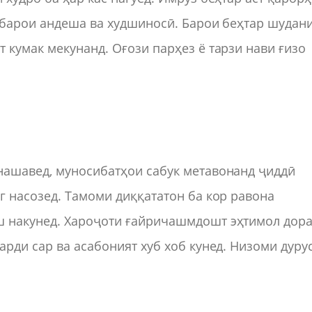
 барои андеша ва худшиносӣ. Барои беҳтар шудан
 кумак мекунанд. Оғози парҳез ё тарзи нави ғизо
нашавед, муносибатҳои сабук метавонанд ҷиддӣ
г насозед. Тамоми диққататон ба кор равона
 накунед. Хароҷоти ғайричашмдошт эҳтимол дора
рди сар ва асабоният хуб хоб кунед. Низоми дуру