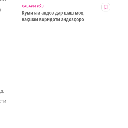
ХАБАРИ РӮЗ
и
Кумитаи андоз дар шаш моҳ
нақшаи воридоти андозҳоро
123% иҷро кард
д,
сти