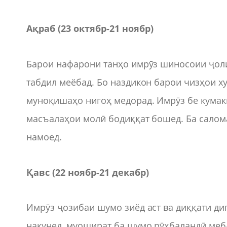
Ақраб (23 октябр
-
21 ноябр)
Барои нафарони танҳо имрӯз шиносоии ҷоли
табдил меёбад. Бо наздикон барои чизҳои х
муноқишаҳо нигоҳ медорад. Имрӯз бе кумаки
масъалаҳои молӣ бодиққат бошед. Ба салом
намоед.
Қавс (22 ноябр
-
21 декабр)
Имрӯз ҷозибаи шумо зиёд аст ва диққати ди
накунед, муошират ба шумо рӯҳбаландӣ меба