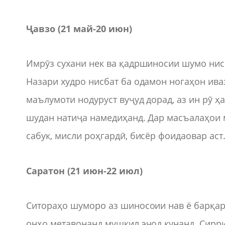
Ҷавзо (21 май
-
20 июн)
Имрӯз сухани нек ва қадршиносии шумо нисб
Назари худро нисбат ба одамон ногаҳон ива
маълумоти нодуруст вуҷуд дорад, аз ин рӯ ҳ
шудан натиҷа намедиҳанд. Дар масъалаҳои 
сабук, мисли роҳгардӣ, бисёр фоидаовар аст
Саратон (21 июн
-
22 июл)
Ситораҳо шуморо аз шиносоии нав ё барқар
онҳо метавонанд мушкил эҷод кунанд. Сирри 