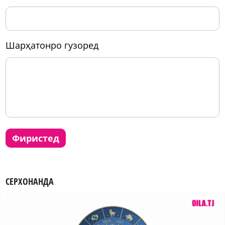
шарҳатонро гузоред
фиристед
СЕРХОНАНДА