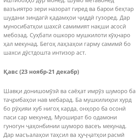
вазъиятро зери назорат гиред ва барои беҳтар
шудани зиндагӣ қадамҳои ҷиддӣ гузоред. Дар
муносибатҳои шахсӣ самимият нақши асосӣ
мебозад. Суҳбати ошкоро мушкилоти кӯҳнаро
ҳал мекунад. Бегоҳ лаҳзаҳои гарму самимӣ бо
шахси дӯстдошта интизор аст.
Қавс (23 ноябр-21 декабр)
Шавқи донишомӯзӣ ва саёҳат имрӯз шуморо ба
таҷрибаҳои нав мебарад. Ба мушкилиҳои хурд
бо рӯҳияи хуб нигоҳ карда, онҳоро ба осонӣ
паси сар мекунед. Муошират бо одамони
гуногун ҷаҳонбинии шуморо васеъ мекунад.
Дар масъалаҳои таҳсил ва ҳуҷҷатҳои расмӣ