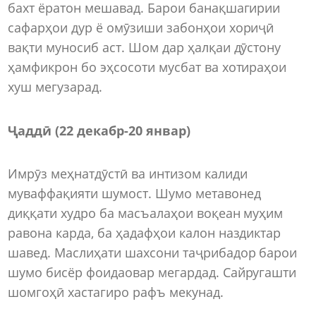
бахт ёратон мешавад. Барои банақшагирии
сафарҳои дур ё омӯзиши забонҳои хориҷӣ
вақти муносиб аст. Шом дар ҳалқаи дӯстону
ҳамфикрон бо эҳсосоти мусбат ва хотираҳои
хуш мегузарад.
Ҷаддӣ (22 декабр-20 январ)
Имрӯз меҳнатдӯстӣ ва интизом калиди
муваффақияти шумост. Шумо метавонед
диққати худро ба масъалаҳои воқеан муҳим
равона карда, ба ҳадафҳои калон наздиктар
шавед. Маслиҳати шахсони таҷрибадор барои
шумо бисёр фоидаовар мегардад. Сайругашти
шомгоҳӣ хастагиро рафъ мекунад.