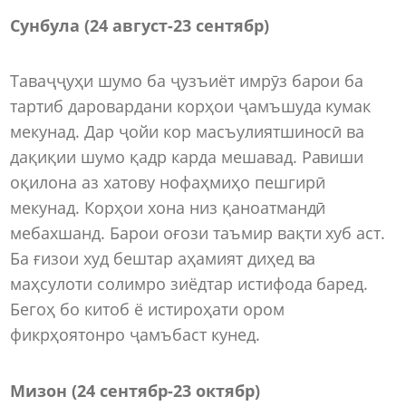
Сунбула (24 август-23 сентябр)
Таваҷҷуҳи шумо ба ҷузъиёт имрӯз барои ба
тартиб даровардани корҳои ҷамъшуда кумак
мекунад. Дар ҷойи кор масъулиятшиносӣ ва
дақиқии шумо қадр карда мешавад. Равиши
оқилона аз хатову нофаҳмиҳо пешгирӣ
мекунад. Корҳои хона низ қаноатмандӣ
мебахшанд. Барои оғози таъмир вақти хуб аст.
Ба ғизои худ бештар аҳамият диҳед ва
маҳсулоти солимро зиёдтар истифода баред.
Бегоҳ бо китоб ё истироҳати ором
фикрҳоятонро ҷамъбаст кунед.
Мизон (24 сентябр-23 октябр)