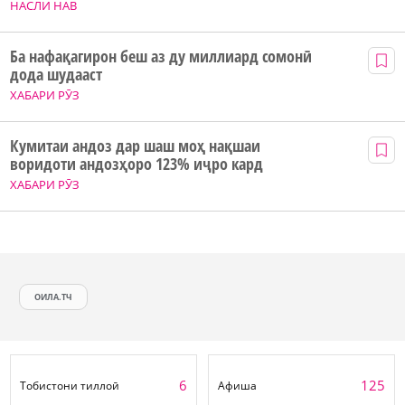
НАСЛИ НАВ
Ба нафақагирон беш аз ду миллиард сомонӣ
дода шудааст
ХАБАРИ РӮЗ
Кумитаи андоз дар шаш моҳ нақшаи
воридоти андозҳоро 123% иҷро кард
ХАБАРИ РӮЗ
ОИЛА.ТЧ
6
125
Тобистони тиллоӣ
Афиша