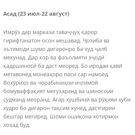
Асад (23 июл-22 август)
Имрӯз дар маркази таваҷҷуҳ қарор
гирифтанатон осон мешавад. Ҷозиба ва
эътимоди шумо дигаронро ба худ ҷалб
мекунад. Дар кор ва фаъолияти эҷодӣ
қадршиносӣ ба даст меоред. Бо иродаи қавӣ
метавонед монеаҳоро паси сар намоед.
Вохӯриҳо ва чорабиниҳои иҷтимоӣ
бомуваффақият мегузаранд ва шиносоии
судманд меоранд. Агар хушбинӣ ва рӯҳияи хуби
худро бо дигарон тақсим кунед, дастгирии
бештар мегиред. Шоми ошиқона хотирмон
хоҳад буд.