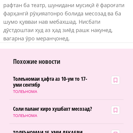
рафтан ба театр, шунидани мусиқӣ ё фароғати
фарҳангӣ рӯҳияатонро болида месозад ва ба
шумо қувваи нав мебахшад. Нисбати
дӯстдоштаи худ аз ҳад зиёд рашк накунед,
вагарна ӯро меранҷонед.
Похожие новости
Толеъномаи ҳафта аз 10-ум то 17-
уми сентябр
ТОЛЕЪНОМА
Соли паланг киро хушбахт месозад?
ТОЛЕЪНОМА
ТОЛЕЪНОМАИ 15-УМИ ДЕКАБРИ