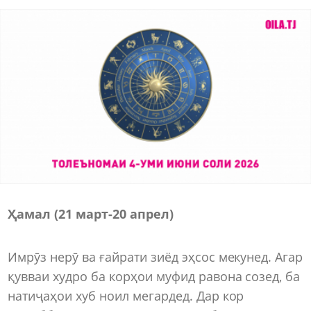
Ҳамал (21 март-20 апрел)
Имрӯз нерӯ ва ғайрати зиёд эҳсос мекунед. Агар
қувваи худро ба корҳои муфид равона созед, ба
натиҷаҳои хуб ноил мегардед. Дар кор