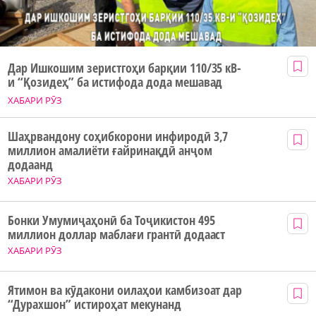
Дар Ишкошим зеристгоҳи барқии 110/35 кВ-
и “Қозидеҳ” ба истифода дода мешавад
ХАБАРИ РӮЗ
Шаҳрвандону соҳибкорони инфиродӣ 3,7
миллион амалиёти ғайринақдӣ анҷом
додаанд
ХАБАРИ РӮЗ
Бонки Умумиҷаҳонӣ ба Тоҷикистон 495
миллион доллар маблағи грантӣ додааст
ХАБАРИ РӮЗ
Ятимон ва кӯдакони оилаҳои камбизоат дар
“Дурахшон” истироҳат мекунанд