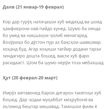
Далв (21 январ-19 феврал)
Кор дар гурӯҳ натиҷаҳои хуб медиҳад ва шояд
ҳамфикрони нав пайдо кунед. Шумо ба оянда
бо умед ва нақшаҳои ҷолиб менигаред.
Вохӯриҳо бо дӯстон пур аз баҳсҳои шавқовар
хоҳанд буд. Агар хоҳиши тағйир додани тарзи
зиндагиро дошта бошед, вақти хуб фаро
расидааст. Шом ба шумо нерӯи тоза мебахшад.
Ҳут (20 феврал-20 март)
Имрӯз метавонед барои дигарон такягоҳи хуб
бошед. Дар ҷодаи муҳаббат меҳрубонӣ ва
эътимод бештар мешавад. Тамошои филм ё