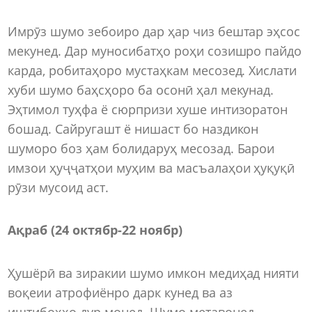
Имрӯз шумо зебоиро дар ҳар чиз бештар эҳсос
мекунед. Дар муносибатҳо роҳи созишро пайдо
карда, робитаҳоро мустаҳкам месозед. Хислати
хуби шумо баҳсҳоро ба осонӣ ҳал мекунад.
Эҳтимол туҳфа ё сюрпризи хуше интизоратон
бошад. Сайругашт ё нишаст бо наздикон
шуморо боз ҳам болидаруҳ месозад. Барои
имзои ҳуҷҷатҳои муҳим ва масъалаҳои ҳуқуқӣ
рӯзи мусоид аст.
Ақраб (24 октябр-22 ноябр)
Ҳушёрӣ ва зиракии шумо имкон медиҳад нияти
воқеии атрофиёнро дарк кунед ва аз
иштибоҳҳо дур монед. Шумо метавонед