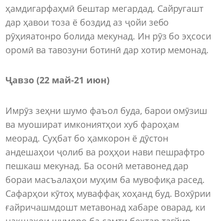
ҳамдигарфаҳмӣ бештар мегардад. Сайругашт
дар ҳавои тоза ё боздид аз ҷойи зебо
рӯҳияатонро болида мекунад. Ин рӯз бо эҳсоси
оромӣ ва тавозуни ботинӣ дар хотир мемонад.
Ҷавзо (22 май-21 июн)
Имрӯз зеҳни шумо фаъол буда, барои омӯзиш
ва муошират имкониятҳои хуб фароҳам
меорад. Суҳбат бо ҳамкорон ё дӯстон
андешаҳои ҷолиб ва роҳҳои нави пешрафтро
пешкаш мекунад. Ба осонӣ метавонед дар
бораи масъалаҳои муҳим ба мувофиқа расед.
Сафарҳои кӯтоҳ муваффақ хоҳанд буд. Вохӯрии
ғайричашмдошт метавонад хабаре оварад, ки
нақшаҳои шуморо ба самти беҳтар тағйир