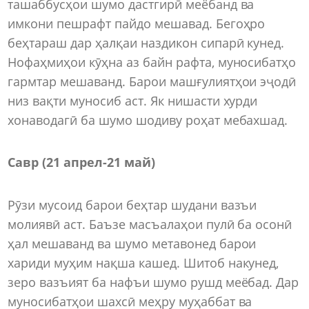
ташаббусҳои шумо дастгирӣ меёбанд ва
имкони пешрафт пайдо мешавад. Бегоҳро
беҳтараш дар ҳалқаи наздикон сипарӣ кунед.
Нофаҳмиҳои кӯҳна аз байн рафта, муносибатҳо
гармтар мешаванд. Барои машғулиятҳои эҷодӣ
низ вақти муносиб аст. Як нишасти хурди
хонаводагӣ ба шумо шодиву роҳат мебахшад.
Савр (21 апрел-21 май)
Рӯзи мусоид барои беҳтар шудани вазъи
молиявӣ аст. Баъзе масъалаҳои пулӣ ба осонӣ
ҳал мешаванд ва шумо метавонед барои
хариди муҳим нақша кашед. Шитоб накунед,
зеро вазъият ба нафъи шумо рушд меёбад. Дар
муносибатҳои шахсӣ меҳру муҳаббат ва