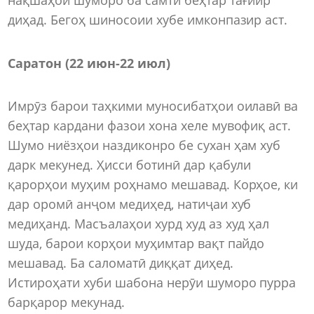
диҳад. Бегоҳ шиносоии хубе имконпазир аст.
Саратон (22 июн-22 июл)
Имрӯз барои таҳкими муносибатҳои оилавӣ ва
беҳтар кардани фазои хона хеле мувофиқ аст.
Шумо ниёзҳои наздиконро бе сухан ҳам хуб
дарк мекунед. Ҳисси ботинӣ дар қабули
қарорҳои муҳим роҳнамо мешавад. Корҳое, ки
дар оромӣ анҷом медиҳед, натиҷаи хуб
медиҳанд. Масъалаҳои хурд худ аз худ ҳал
шуда, барои корҳои муҳимтар вақт пайдо
мешавад. Ба саломатӣ диққат диҳед.
Истироҳати хуби шабона нерӯи шуморо пурра
барқарор мекунад.