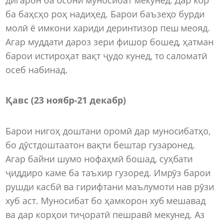
ба баҳсҳо роҳ надиҳед. Барои баъзеҳо бурди
молӣ ё имкони хариди деринтизор пеш меояд.
Агар муддати дароз зери фишор бошед, ҳатман
барои истироҳат вақт ҷудо кунед, то саломатӣ
осеб набинад.
Қавс (23 ноябр-21 декабр)
Барои нигоҳ доштани оромӣ дар муносибатҳо,
бо дӯстдоштаатон вақти бештар гузаронед.
Агар байни шумо нофаҳмӣ бошад, суҳбати
ҷиддиро каме ба таъхир гузоред. Имрӯз барои
рушди касбӣ ва гирифтани маълумоти нав рӯзи
хуб аст. Муносибат бо ҳамкорон хуб мешавад
ва дар корҳои тиҷоратӣ пешравӣ мекунед. Аз