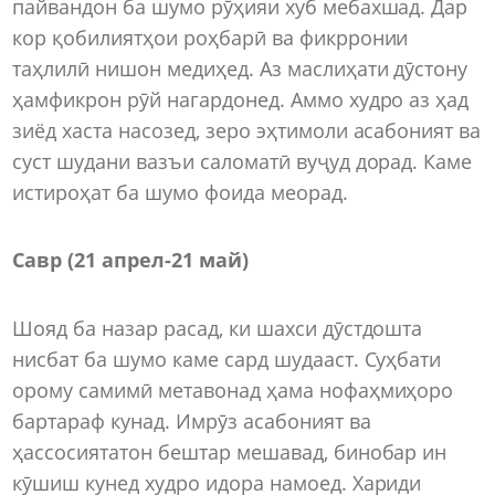
пайвандон ба шумо рӯҳияи хуб мебахшад. Дар
кор қобилиятҳои роҳбарӣ ва фикрронии
таҳлилӣ нишон медиҳед. Аз маслиҳати дӯстону
ҳамфикрон рӯй нагардонед. Аммо худро аз ҳад
зиёд хаста насозед, зеро эҳтимоли асабоният ва
суст шудани вазъи саломатӣ вуҷуд дорад. Каме
истироҳат ба шумо фоида меорад.
Савр (21 апрел-21 май)
Шояд ба назар расад, ки шахси дӯстдошта
нисбат ба шумо каме сард шудааст. Суҳбати
орому самимӣ метавонад ҳама нофаҳмиҳоро
бартараф кунад. Имрӯз асабоният ва
ҳассосиятатон бештар мешавад, бинобар ин
кӯшиш кунед худро идора намоед. Хариди