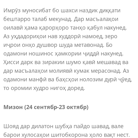
Имрӯз муносибат бо шахси наздик диққати
бештарро талаб мекунад. Дар масъалаҳои
оилавӣ ҳама қарорҳоро танҳо қабул накунед.
Аз уҳдадориҳои нав худдорӣ намоед, зеро
иҷрои онҳо душвор шуда метавонад. Бо
одамони ношинос ҳамкории ҷиддӣ накунед.
Ҳисси дарк ва зиракии шумо қавӣ мешавад ва
дар масъалаҳои молиявӣ кумак мерасонад. Аз
одамони манфӣ ва баҳсҳои нолозим дурӣ ҷӯед,
то оромии худро нигоҳ доред.
Мизон (24 сентябр-23 октябр)
Шояд дар дилатон шубҳа пайдо шавад, вале
барои хулосаҳои шитобкорона ҳоло вақт нест.