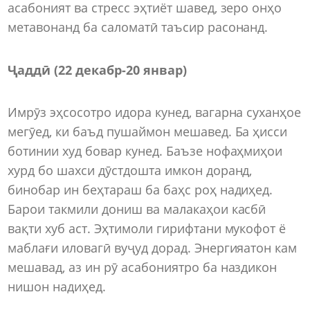
асабоният ва стресс эҳтиёт шавед, зеро онҳо
метавонанд ба саломатӣ таъсир расонанд.
Ҷаддӣ (22 декабр-20 январ)
Имрӯз эҳсосотро идора кунед, вагарна суханҳое
мегӯед, ки баъд пушаймон мешавед. Ба ҳисси
ботинии худ бовар кунед. Баъзе нофаҳмиҳои
хурд бо шахси дӯстдошта имкон доранд,
бинобар ин беҳтараш ба баҳс роҳ надиҳед.
Барои такмили дониш ва малакаҳои касбӣ
вақти хуб аст. Эҳтимоли гирифтани мукофот ё
маблағи иловагӣ вуҷуд дорад. Энергияатон кам
мешавад, аз ин рӯ асабониятро ба наздикон
нишон надиҳед.