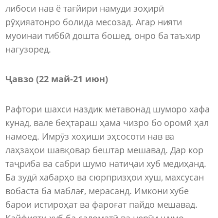
либоси нав ё тағйири намуди зоҳирӣ
рӯҳияатонро болида месозад. Агар нияти
муоинаи тиббӣ дошта бошед, онро ба таъхир
нагузоред.
Ҷавзо (22 май-21 июн)
Рафтори шахси наздик метавонад шуморо хафа
кунад, вале беҳтараш ҳама чизро бо оромӣ ҳал
намоед. Имрӯз хоҳиши эҳсосоти нав ва
лаҳзаҳои шавқовар бештар мешавад. Дар кор
таҷриба ва сабри шумо натиҷаи хуб медиҳанд.
Ба зудӣ хабарҳо ва сюрпризҳои хуш, махсусан
вобаста ба маблағ, мерасанд. Имкони хубе
барои истироҳат ва фароғат пайдо мешавад.
Кайфияти хуб ба саломатӣ ва нерӯи шумо