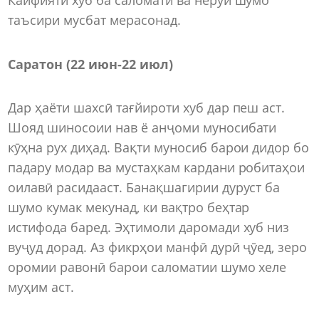
таъсири мусбат мерасонад.
Саратон (22 июн-22 июл)
Дар ҳаёти шахсӣ тағйироти хуб дар пеш аст.
Шояд шиносоии нав ё анҷоми муносибати
кӯҳна рух диҳад. Вақти муносиб барои дидор бо
падару модар ва мустаҳкам кардани робитаҳои
оилавӣ расидааст. Банақшагирии дуруст ба
шумо кумак мекунад, ки вақтро беҳтар
истифода баред. Эҳтимоли даромади хуб низ
вуҷуд дорад. Аз фикрҳои манфӣ дурӣ ҷӯед, зеро
оромии равонӣ барои саломатии шумо хеле
муҳим аст.