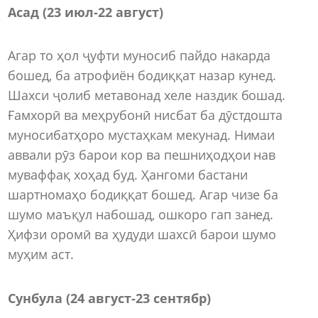
Асад (23 июл-22 август)
Агар то ҳол ҷуфти муносиб пайдо накарда
бошед, ба атрофиён бодиққат назар кунед.
Шахси ҷолиб метавонад хеле наздик бошад.
Ғамхорӣ ва меҳрубонӣ нисбат ба дӯстдошта
муносибатҳоро мустаҳкам мекунад. Нимаи
аввали рӯз барои кор ва пешниҳодҳои нав
муваффақ хоҳад буд. Ҳангоми бастани
шартномаҳо бодиққат бошед. Агар чизе ба
шумо маъқул набошад, ошкоро гап занед.
Ҳифзи оромӣ ва ҳудуди шахсӣ барои шумо
муҳим аст.
Сунбула (24 август-23 сентябр)