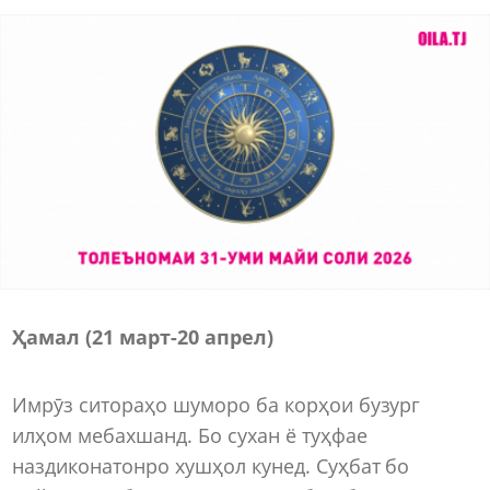
Ҳамал (21 март-20 апрел)
Имрӯз ситораҳо шуморо ба корҳои бузург
илҳом мебахшанд. Бо сухан ё туҳфае
наздиконатонро хушҳол кунед. Суҳбат бо