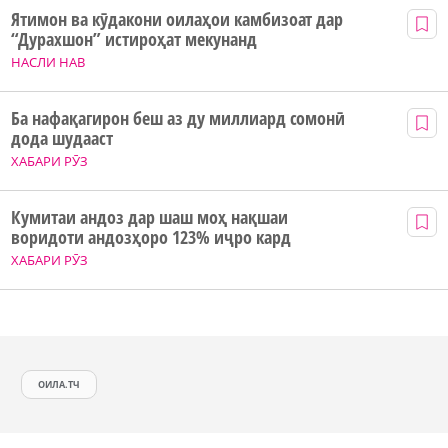
Ятимон ва кӯдакони оилаҳои камбизоат дар
“Дурахшон” истироҳат мекунанд
НАСЛИ НАВ
Ба нафақагирон беш аз ду миллиард сомонӣ
дода шудааст
ХАБАРИ РӮЗ
Кумитаи андоз дар шаш моҳ нақшаи
воридоти андозҳоро 123% иҷро кард
ХАБАРИ РӮЗ
ОИЛА.ТЧ