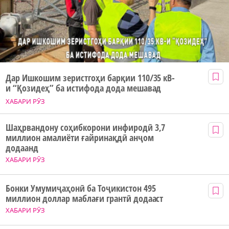
Дар Ишкошим зеристгоҳи барқии 110/35 кВ-
и “Қозидеҳ” ба истифода дода мешавад
ХАБАРИ РӮЗ
Шаҳрвандону соҳибкорони инфиродӣ 3,7
миллион амалиёти ғайринақдӣ анҷом
додаанд
ХАБАРИ РӮЗ
Бонки Умумиҷаҳонӣ ба Тоҷикистон 495
миллион доллар маблағи грантӣ додааст
ХАБАРИ РӮЗ