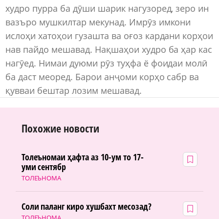
худро пурра ба дӯши шарик нагузоред, зеро ин
вазъро мушкилтар мекунад. Имрӯз имкони
ислоҳи хатоҳои гузашта ва оғоз кардани корҳои
нав пайдо мешавад. Нақшаҳои худро ба ҳар кас
нагӯед. Нимаи дуюми рӯз туҳфа ё фоидаи молӣ
ба даст меоред. Барои анҷоми корҳо сабр ва
қувваи бештар лозим мешавад.
Похожие новости
Толеъномаи ҳафта аз 10-ум то 17-
уми сентябр
ТОЛЕЪНОМА
Соли паланг киро хушбахт месозад?
ТОЛЕЪНОМА