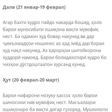
Далв (21 январ-19 феврал)
Агар бахти худро пайдо накарда бошед, ҳоло
барои муносибати ошиқона вақти мувофиқ
нест. Ба одамон зуд бовар накунед ва дар
ҷамъомадҳои ношинос аз ҳад зиёд дар бораи
худ нақл накунед. Аз қарорҳои шитобкорона
худдорӣ намоед. Барои болидахотирӣ худро бо
чизҳои дӯстдоштаатон хурсанд кунед.
Ҳут (20 феврал-20 март)
Барои нафарони нозуку ҳассос ҳоло барои
шиносоии нав мувофиқ нест. Масъалаҳои
ошиқонаро ба вақти дигар гузоред. Мушкилоти