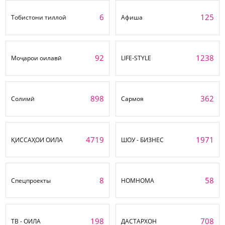
6
125
Тобистони тиллоӣ
Афиша
92
1238
Моҷарои оилавӣ
LIFE-STYLE
898
362
Солимӣ
Сармоя
4719
1971
ҚИССАҲОИ ОИЛА
ШОУ - БИЗНЕС
8
58
Спецпроекты
НОМНОМА
198
708
ТВ - ОИЛА
ДАСТАРХОН