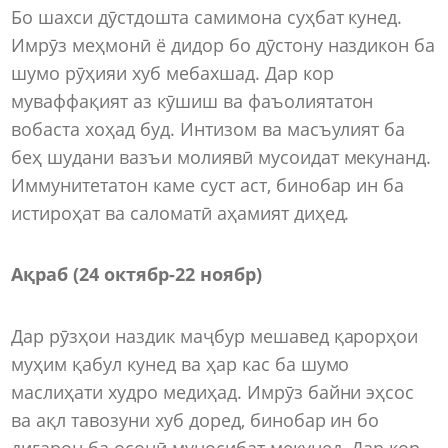
Бо шахси дӯстдошта самимона суҳбат кунед.
Имрӯз меҳмонӣ ё дидор бо дӯстону наздикон ба
шумо рӯҳияи хуб мебахшад. Дар кор
муваффақият аз кӯшиш ва фаъолиятатон
вобаста хоҳад буд. Интизом ва масъулият ба
беҳ шудани вазъи молиявӣ мусоидат мекунанд.
Иммунитетатон каме суст аст, бинобар ин ба
истироҳат ва саломатӣ аҳамият диҳед.
Ақраб (24 октябр-22 ноябр)
Дар рӯзҳои наздик маҷбур мешавед қарорҳои
муҳим қабул кунед ва ҳар кас ба шумо
маслиҳати худро медиҳад. Имрӯз байни эҳсос
ва ақл тавозуни хуб доред, бинобар ин бо
дигарон ба осонӣ муносибат мекунед. Дар кор