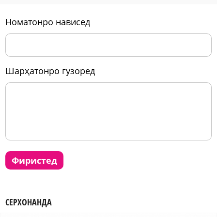
номатонро нависед
шарҳатонро гузоред
фиристед
СЕРХОНАНДА