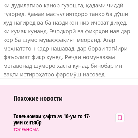
ки дудилагиро канор гузошта, қадами ҷиддӣ
гузоред. Ҳамаи масъулиятҳоро танҳо ба дӯши
худ нагиред ва ба наздикон низ иҷозат диҳед,
ки кумак кунанд. Эҷодкорӣ ва фикрҳои нав дар
кор ба шумо муваффақият меоранд. Агар
меҳнататон қадр нашавад, дар бораи тағйири
фаъолият фикр кунед. Реҷаи номуназзам
метавонад шуморо хаста кунад, бинобар ин
вақти истироҳатро фаромӯш насозед.
Похожие новости
Толеъномаи ҳафта аз 10-ум то 17-
уми сентябр
ТОЛЕЪНОМА