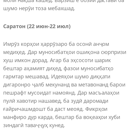
шумо нерӯи тоза мебахшад.
Саратон (22 июн-22 июл)
Имрӯз корҳои ҳаррӯзаро ба осонӣ анҷом
медиҳед. Дар муносибатҳои ошиқона сюрпризи
хуш имкон дорад. Агар ба эҳсосоти шарик
бештар аҳамият диҳед, фазои муносибатҳо
гармтар мешавад. Идеяҳои шумо диққати
дигаронро ҷалб мекунанд ва метавонанд барои
пешрафт мусоидат намоянд. Дар масъалаҳои
пулӣ хавотир нашавед, ба зудӣ даромади
ғайричашмдошт ба даст меояд. Фикрҳои
манфиро дур карда, бештар ба воқеаҳои хуби
зиндагӣ таваҷҷуҳ кунед.