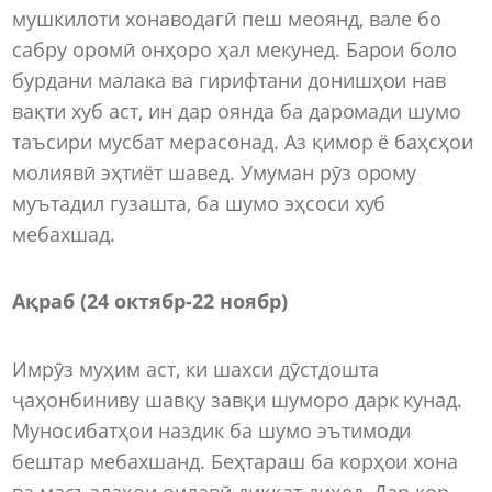
мушкилоти хонаводагӣ пеш меоянд, вале бо
сабру оромӣ онҳоро ҳал мекунед. Барои боло
бурдани малака ва гирифтани донишҳои нав
вақти хуб аст, ин дар оянда ба даромади шумо
таъсири мусбат мерасонад. Аз қимор ё баҳсҳои
молиявӣ эҳтиёт шавед. Умуман рӯз орому
муътадил гузашта, ба шумо эҳсоси хуб
мебахшад.
Ақраб (24 октябр-22 ноябр)
Имрӯз муҳим аст, ки шахси дӯстдошта
ҷаҳонбиниву шавқу завқи шуморо дарк кунад.
Муносибатҳои наздик ба шумо эътимоди
бештар мебахшанд. Беҳтараш ба корҳои хона
ва масъалаҳои оилавӣ диққат диҳед. Дар кор