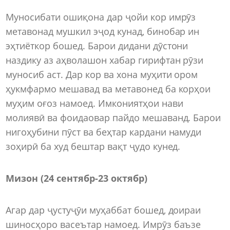
Муносибати ошиқона дар ҷойи кор имрӯз
метавонад мушкил эҷод кунад, бинобар ин
эҳтиёткор бошед. Барои дидани дӯстони
наздику аз аҳволашон хабар гирифтан рӯзи
муносиб аст. Дар кор ва хона муҳити ором
ҳукмфармо мешавад ва метавонед ба корҳои
муҳим оғоз намоед. Имкониятҳои нави
молиявӣ ва фоидаовар пайдо мешаванд. Барои
нигоҳубини пӯст ва беҳтар кардани намуди
зоҳирӣ ба худ бештар вақт ҷудо кунед.
Мизон (24 сентябр-23 октябр)
Агар дар ҷустуҷӯи муҳаббат бошед, доираи
шиносҳоро васеътар намоед. Имрӯз баъзе