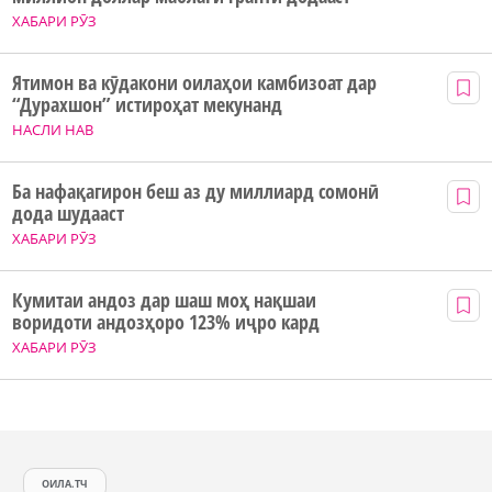
ХАБАРИ РӮЗ
Ятимон ва кӯдакони оилаҳои камбизоат дар
“Дурахшон” истироҳат мекунанд
НАСЛИ НАВ
Ба нафақагирон беш аз ду миллиард сомонӣ
дода шудааст
ХАБАРИ РӮЗ
Кумитаи андоз дар шаш моҳ нақшаи
воридоти андозҳоро 123% иҷро кард
ХАБАРИ РӮЗ
ОИЛА.ТЧ