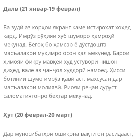
Далв (21 январ-19 феврал)
Ба зудӣ аз корҳои якранг каме истироҳат хоҳед
кард. Имрӯз рӯҳияи хуб шуморо ҳамроҳӣ
мекунад. Бегоҳ бо ҳамсар ё дӯстдошта
масъалаҳои муҳимро осон ҳал мекунед. Барои
ҳимояи фикру мавқеи худ устуворӣ нишон
диҳед, вале аз ҷанҷол худдорӣ намоед. Ҳисси
ботинии шумо имрӯз қавӣ аст, махсусан дар
масъалаҳои молиявӣ. Риояи реҷаи дуруст
саломатиятонро беҳтар мекунад.
Ҳут (20 феврал-20 март)
Дар муносибатҳои ошиқона вақти он расидааст,