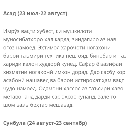
Асад (23 июл-22 август)
Имрӯз вақти хубест, ки мушкилоти
муносибатҳоро ҳал карда, зиндагиро аз нав
оғоз намоед. Эҳтимол хароҷоти ногаҳонӣ
барои таъмири техника пеш ояд, бинобар ин аз
хариди калон худдорӣ кунед. Сафар ё вазифаи
хизматии ногаҳонӣ имкон дорад. Дар касбу кор
асабонӣ нашавед ва барои истироҳат ҳам вақт
ҷудо намоед. Одамони ҳассос аз таъсири ҳаво
метавонанд дарди сар эҳсос кунанд, вале то
шом вазъ беҳтар мешавад.
Сунбула (24 август-23 сентябр)