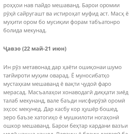
роҳҳои нав пайдо мешаванд. Барои оромии
рӯҳӣ сайругашт ва истироҳат муфид аст. Масҳ ё
муҳити ором бо мусиқии форам табъатонро
болида мекунад.
Ҷавзо (22 май-21 июн)
Ин рӯз метавонад дар ҳаёти ошиқонаи шумо
тағйироти муҳим оварад. Ё муносибатҳо
мустаҳкам мешаванд ё вақти ҷудоӣ фаро
мерасад. Масъалаҳои хонаводагӣ диққати зиёд
талаб мекунанд, вале баъди нисфирӯзӣ оромӣ
эҳсос мекунед. Дар касбу кор ҳушёр бошед,
зеро баъзе хатогиҳо ё мушкилоти ногаҳонӣ
ошкор мешаванд. Барои беҳтар кардани вазъи
молӣ нақша кашед. Варзиш ё бозии даставӣ ба