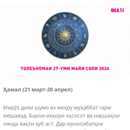
Ҳамал (21 март-20 апрел)
Имрӯз дили шумо аз меҳру муҳаббат гарм
мешавад. Барои изҳори эҳсосот ва нақшаҳои
оянда вақти хуб аст. Дар муносибатҳои