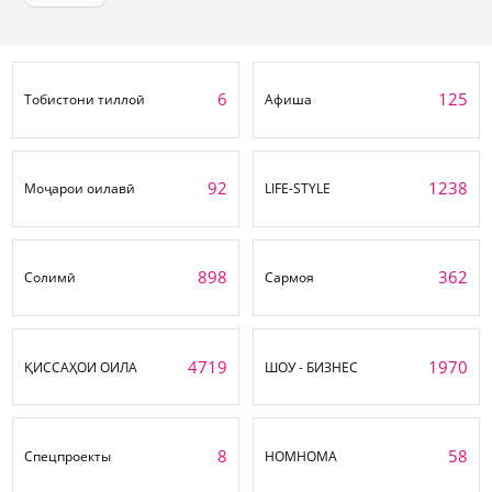
6
125
Тобистони тиллоӣ
Афиша
92
1238
Моҷарои оилавӣ
LIFE-STYLE
898
362
Солимӣ
Сармоя
4719
1970
ҚИССАҲОИ ОИЛА
ШОУ - БИЗНЕС
8
58
Спецпроекты
НОМНОМА