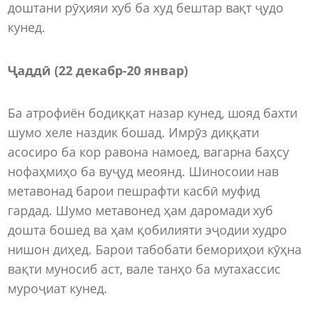
доштани рӯҳияи хуб ба худ бештар вақт ҷудо
кунед.
Ҷаддӣ (22 декабр-20 январ)
Ба атрофиён бодиққат назар кунед, шояд бахти
шумо хеле наздик бошад. Имрӯз диққати
асосиро ба кор равона намоед, вагарна баҳсу
нофаҳмиҳо ба вуҷуд меоянд. Шиносоии нав
метавонад барои пешрафти касбӣ муфид
гардад. Шумо метавонед ҳам даромади хуб
дошта бошед ва ҳам қобилияти эҷодии худро
нишон диҳед. Барои табобати бемориҳои кӯҳна
вақти муносиб аст, вале танҳо ба мутахассис
муроҷиат кунед.