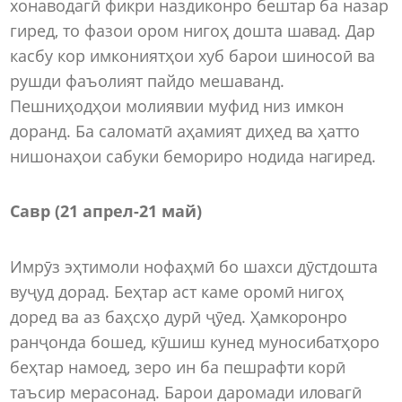
хонаводагӣ фикри наздиконро бештар ба назар
гиред, то фазои ором нигоҳ дошта шавад. Дар
касбу кор имкониятҳои хуб барои шиносоӣ ва
рушди фаъолият пайдо мешаванд.
Пешниҳодҳои молиявии муфид низ имкон
доранд. Ба саломатӣ аҳамият диҳед ва ҳатто
нишонаҳои сабуки бемориро нодида нагиред.
Савр (21 апрел-21 май)
Имрӯз эҳтимоли нофаҳмӣ бо шахси дӯстдошта
вуҷуд дорад. Беҳтар аст каме оромӣ нигоҳ
доред ва аз баҳсҳо дурӣ ҷӯед. Ҳамкоронро
ранҷонда бошед, кӯшиш кунед муносибатҳоро
беҳтар намоед, зеро ин ба пешрафти корӣ
таъсир мерасонад. Барои даромади иловагӣ