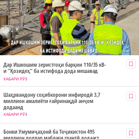
Дар Ишкошим зеристгоҳи барқии 110/35 кВ-
и “Қозидеҳ” ба истифода дода мешавад
ХАБАРИ РӮЗ
Шаҳрвандону соҳибкорони инфиродӣ 3,7
миллион амалиёти ғайринақдӣ анҷом
додаанд
ХАБАРИ РӮЗ
Бонки Умумиҷаҳонӣ ба Тоҷикистон 495
миллион доллар маблағи грантӣ додааст