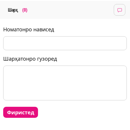
Шарҳ
(0)
номатонро нависед
шарҳатонро гузоред
фиристед