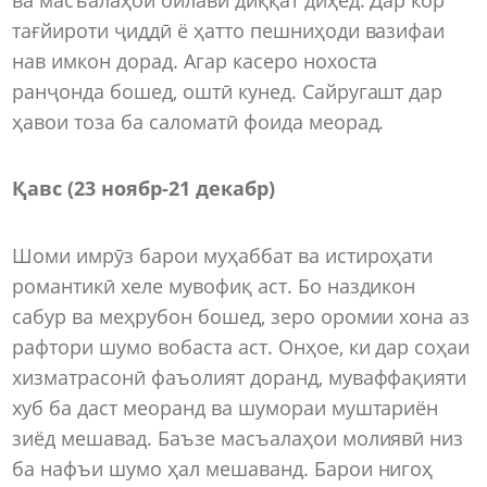
тағйироти ҷиддӣ ё ҳатто пешниҳоди вазифаи
нав имкон дорад. Агар касеро нохоста
ранҷонда бошед, оштӣ кунед. Сайругашт дар
ҳавои тоза ба саломатӣ фоида меорад.
Қавс (23 ноябр-21 декабр)
Шоми имрӯз барои муҳаббат ва истироҳати
романтикӣ хеле мувофиқ аст. Бо наздикон
сабур ва меҳрубон бошед, зеро оромии хона аз
рафтори шумо вобаста аст. Онҳое, ки дар соҳаи
хизматрасонӣ фаъолият доранд, муваффақияти
хуб ба даст меоранд ва шумораи муштариён
зиёд мешавад. Баъзе масъалаҳои молиявӣ низ
ба нафъи шумо ҳал мешаванд. Барои нигоҳ