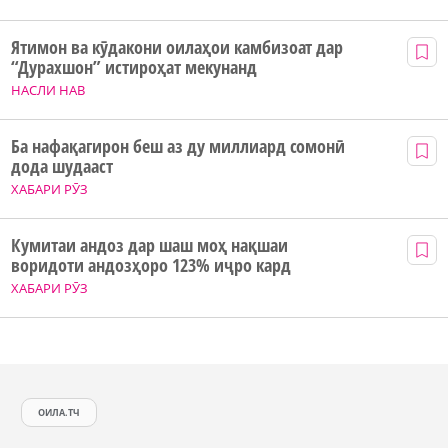
Ятимон ва кӯдакони оилаҳои камбизоат дар
“Дурахшон” истироҳат мекунанд
НАСЛИ НАВ
Ба нафақагирон беш аз ду миллиард сомонӣ
дода шудааст
ХАБАРИ РӮЗ
Кумитаи андоз дар шаш моҳ нақшаи
воридоти андозҳоро 123% иҷро кард
ХАБАРИ РӮЗ
ОИЛА.ТЧ