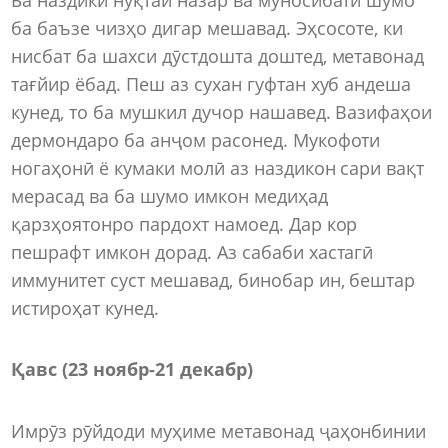
ба баъзе чизҳо дигар мешавад. Эҳсосоте, ки
нисбат ба шахси дӯстдошта доштед, метавонад
тағйир ёбад. Пеш аз сухан гуфтан хуб андеша
кунед, то ба мушкил дучор нашавед. Вазифаҳои
дермондаро ба анҷом расонед. Мукофоти
ногаҳонӣ ё кумаки молӣ аз наздикон сари вақт
мерасад ва ба шумо имкон медиҳад
қарзҳоятонро пардохт намоед. Дар кор
пешрафт имкон дорад. Аз сабаби хастагӣ
иммунитет суст мешавад, бинобар ин, бештар
истироҳат кунед.
Қавс (23 ноябр-21 декабр)
Имрӯз рӯйдоди муҳиме метавонад ҷаҳонбинии