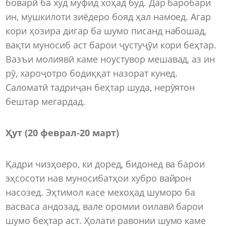
боварӣ ба худ муфид хоҳад буд. Дар баробари
ин, мушкилоти зиёдеро бояд ҳал намоед. Агар
кори ҳозира дигар ба шумо писанд набошад,
вақти муносиб аст барои ҷустуҷӯи кори беҳтар.
Вазъи молиявӣ каме ноустувор мешавад, аз ин
рӯ, хароҷотро бодиққат назорат кунед.
Саломатӣ тадриҷан беҳтар шуда, нерӯятон
бештар мегардад.
Ҳут (20 феврал-20 март)
Қадри чизҳоеро, ки доред, бидонед ва барои
эҳсосоти нав муносибатҳои хубро вайрон
насозед. Эҳтимол касе мехоҳад шуморо ба
васваса андозад, вале оромии оилавӣ барои
шумо беҳтар аст. Ҳолати равонии шумо каме