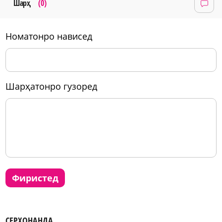
Шарҳ
(0)
номатонро нависед
шарҳатонро гузоред
фиристед
СЕРХОНАНДА