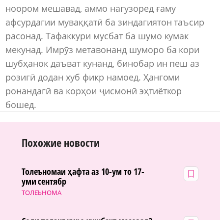
ноором мешавад, аммо нагузоред ғаму
афсурдагии муваққатӣ ба зиндагиятон таъсир
расонад. Тафаккури мусбат ба шумо кумак
мекунад. Имрӯз метавонанд шуморо ба кори
шубҳанок даъват кунанд, бинобар ин пеш аз
розигӣ додан хуб фикр намоед. Ҳангоми
ронандагӣ ва корҳои ҷисмонӣ эҳтиёткор
бошед.
Похожие новости
Толеъномаи ҳафта аз 10-ум то 17-
уми сентябр
ТОЛЕЪНОМА