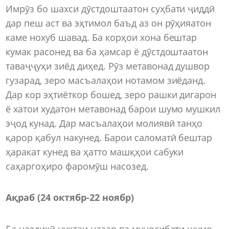
Имрӯз бо шахси дӯстдоштаатон суҳбати ҷиддӣ
дар пеш аст ва эҳтимол баъд аз он рӯҳияатон
каме нохуб шавад. Ба корҳои хона бештар
кумак расонед ва ба ҳамсар ё дӯстдоштаатон
таваҷҷуҳи зиёд диҳед. Рӯз метавонад душвор
гузарад, зеро масъалаҳои нотамом зиёданд.
Дар кор эҳтиёткор бошед, зеро рашки дигарон
ё хатои худатон метавонад барои шумо мушкил
эҷод кунад. Дар масъалаҳои молиявӣ танҳо
қарор қабул накунед. Барои саломатӣ бештар
ҳаракат кунед ва ҳатто машқҳои сабуки
саҳаргоҳиро фаромӯш насозед.
Ақраб (24 октябр-22 ноябр)
Ба наздикӣ нуқтаи назар ва муносибати шумо