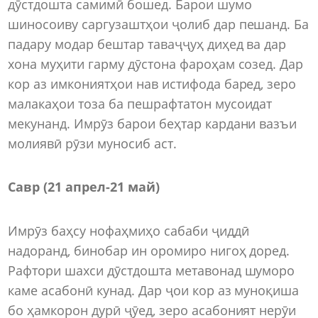
дӯстдошта самимӣ бошед. Барои шумо
шиносоиву саргузаштҳои ҷолиб дар пешанд. Ба
падару модар бештар таваҷҷуҳ диҳед ва дар
хона муҳити гарму дӯстона фароҳам созед. Дар
кор аз имкониятҳои нав истифода баред, зеро
малакаҳои тоза ба пешрафтатон мусоидат
мекунанд. Имрӯз барои беҳтар кардани вазъи
молиявӣ рӯзи муносиб аст.
Савр (21 апрел-21 май)
Имрӯз баҳсу нофаҳмиҳо сабаби ҷиддӣ
надоранд, бинобар ин оромиро нигоҳ доред.
Рафтори шахси дӯстдошта метавонад шуморо
каме асабонӣ кунад. Дар ҷои кор аз муноқиша
бо ҳамкорон дурӣ ҷӯед, зеро асабоният нерӯи