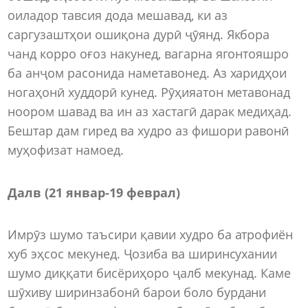
оиладор тавсия дода мешавад, ки аз
саргузаштҳои ошиқона дурӣ ҷӯянд. Якбора
чанд корро оғоз накунед, вагарна ягонтояшро
ба анҷом расонида наметавонед. Аз харидҳои
ногаҳонӣ худдорӣ кунед. Рӯҳияатон метавонад
ноором шавад ва ин аз хастагӣ дарак медиҳад.
Бештар дам гиред ва худро аз фишори равонӣ
муҳофизат намоед.
Далв (21 январ-19 феврал)
Имрӯз шумо таъсири қавии худро ба атрофиён
хуб эҳсос мекунед. Ҷозиба ва ширинсухании
шумо диққати бисёриҳоро ҷалб мекунад. Каме
шӯхиву ширинзабонӣ барои боло бурдани