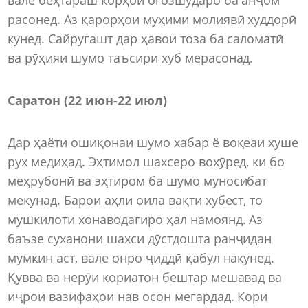
расонед. Аз қарорҳои муҳими молиявӣ худдорӣ
кунед. Сайругашт дар ҳавои тоза ба саломатӣ
ва рӯҳияи шумо таъсири хуб мерасонад.
Саратон (22 июн-22 июл)
Дар ҳаёти ошиқонаи шумо хабар ё воқеаи хуше
рух медиҳад. Эҳтимол шахсеро вохӯред, ки бо
меҳрубонӣ ва эҳтиром ба шумо муносибат
мекунад. Барои аҳли оила вақти хубест, то
мушкилоти хонаводагиро ҳал намоянд. Аз
баъзе суханони шахси дӯстдошта ранҷидан
мумкин аст, вале онро ҷиддӣ қабул накунед.
Қувва ва нерӯи кориатон бештар мешавад ва
иҷрои вазифаҳои нав осон мегардад. Кори