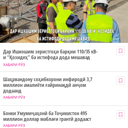
Дар Ишкошим зеристгоҳи барқии 110/35 кВ-
и “Қозидеҳ” ба истифода дода мешавад
ХАБАРИ РӮЗ
Шаҳрвандону соҳибкорони инфиродӣ 3,7
миллион амалиёти ғайринақдӣ анҷом
додаанд
ХАБАРИ РӮЗ
Бонки Умумиҷаҳонӣ ба Тоҷикистон 495
миллион доллар маблағи грантӣ додааст
ХАБАРИ РӮЗ