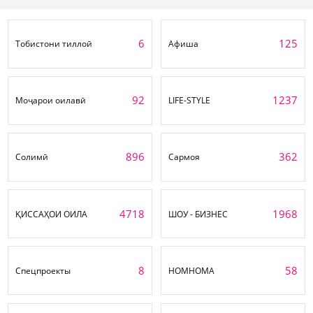
6
125
Тобистони тиллоӣ
Афиша
92
1237
Моҷарои оилавӣ
LIFE-STYLE
896
362
Солимӣ
Сармоя
4718
1968
ҚИССАҲОИ ОИЛА
ШОУ - БИЗНЕС
8
58
Спецпроекты
НОМНОМА