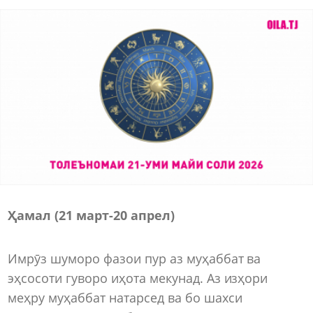
Ҳамал (21 март-20 апрел)
Имрӯз шуморо фазои пур аз муҳаббат ва
эҳсосоти гуворо иҳота мекунад. Аз изҳори
меҳру муҳаббат натарсед ва бо шахси