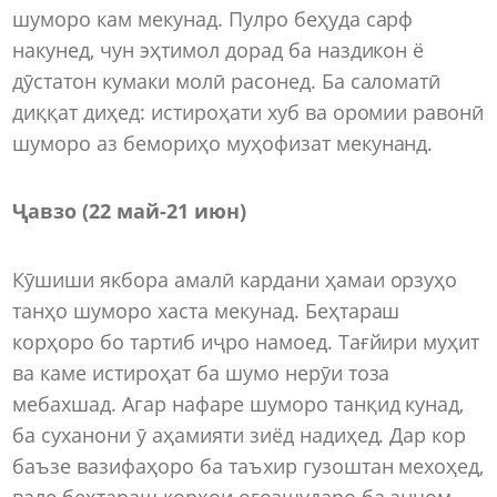
шуморо кам мекунад. Пулро беҳуда сарф
накунед, чун эҳтимол дорад ба наздикон ё
дӯстатон кумаки молӣ расонед. Ба саломатӣ
диққат диҳед: истироҳати хуб ва оромии равонӣ
шуморо аз бемориҳо муҳофизат мекунанд.
Ҷавзо (22 май-21 июн)
Кӯшиши якбора амалӣ кардани ҳамаи орзуҳо
танҳо шуморо хаста мекунад. Беҳтараш
корҳоро бо тартиб иҷро намоед. Тағйири муҳит
ва каме истироҳат ба шумо нерӯи тоза
мебахшад. Агар нафаре шуморо танқид кунад,
ба суханони ӯ аҳамияти зиёд надиҳед. Дар кор
баъзе вазифаҳоро ба таъхир гузоштан мехоҳед,
вале беҳтараш корҳои оғозшударо ба анҷом