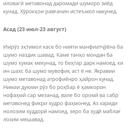
иловагӣ метавонад даромади шуморо зиёд
кунад. Хӯрокҳои равғанин истеъмол накунед.
Асад (23 июл-23 август)
Имрӯз эҳтимол касе бо нияти манфиатҷӯёна ба
шумо наздик шавад. Каме танҳо мондан ба
шумо кумак мекунад, то беҳтар дарк намоед, ки
ин шахс ба шумо мувофиқ аст ё не. Якравии
шумо метавонад атрофиёнро ҳайрон кунад.
Нимаи дуюми рӯз бо роҳбар ё ҳамкорон
нофаҳмӣ сар мезанад, вале бо оромӣ ва сабр
метавонед фикри худро фаҳмонед. Аз хариди
нолозим худдорӣ намоед, зеро ба зудӣ маблағ
лозим мешавад.