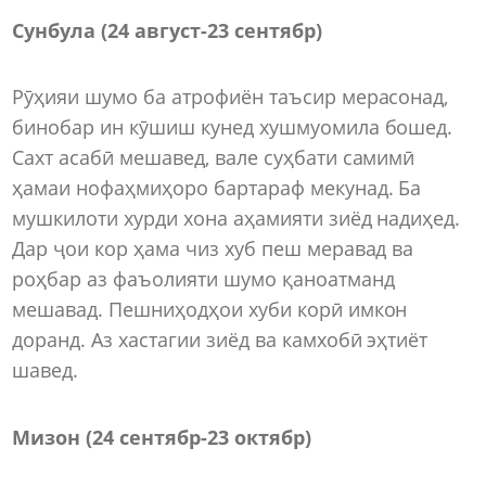
Сунбула (24 август-23 сентябр)
Рӯҳияи шумо ба атрофиён таъсир мерасонад,
бинобар ин кӯшиш кунед хушмуомила бошед.
Сахт асабӣ мешавед, вале суҳбати самимӣ
ҳамаи нофаҳмиҳоро бартараф мекунад. Ба
мушкилоти хурди хона аҳамияти зиёд надиҳед.
Дар ҷои кор ҳама чиз хуб пеш меравад ва
роҳбар аз фаъолияти шумо қаноатманд
мешавад. Пешниҳодҳои хуби корӣ имкон
доранд. Аз хастагии зиёд ва камхобӣ эҳтиёт
шавед.
Мизон (24 сентябр-23 октябр)