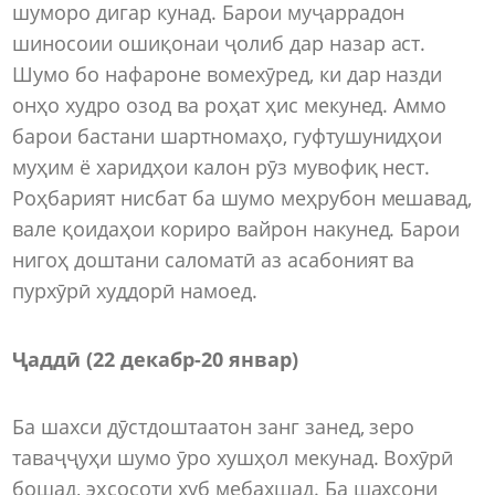
шуморо дигар кунад. Барои муҷаррадон
шиносоии ошиқонаи ҷолиб дар назар аст.
Шумо бо нафароне вомехӯред, ки дар назди
онҳо худро озод ва роҳат ҳис мекунед. Аммо
барои бастани шартномаҳо, гуфтушунидҳои
муҳим ё харидҳои калон рӯз мувофиқ нест.
Роҳбарият нисбат ба шумо меҳрубон мешавад,
вале қоидаҳои кориро вайрон накунед. Барои
нигоҳ доштани саломатӣ аз асабоният ва
пурхӯрӣ худдорӣ намоед.
Ҷаддӣ (22 декабр-20 январ)
Ба шахси дӯстдоштаатон занг занед, зеро
таваҷҷуҳи шумо ӯро хушҳол мекунад. Вохӯрӣ
бошад, эҳсосоти хуб мебахшад. Ба шахсони