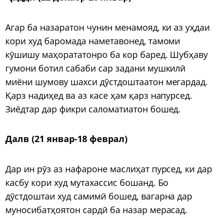
Агар ба назаратон чунин менамояд, ки аз уҳдаи
кори худ баромада наметавонед, тамоми
кӯшишу маҳорататонро ба кор баред. Шубҳаву
гумони ботил сабаби сар задани мушкилӣ
миёни шумову шахси дӯстдоштаатон мегардад.
Қарз надиҳед ва аз касе ҳам қарз напурсед.
Зиёдтар дар фикри саломатиатон бошед.
Далв (21 январ-18 феврал)
Дар ин рӯз аз нафароне маслиҳат пурсед, ки дар
касбу кори худ мутахассис бошанд. Бо
дӯстдоштаи худ самимӣ бошед, вагарна дар
муносибатҳоятон сардӣ ба назар мерасад.