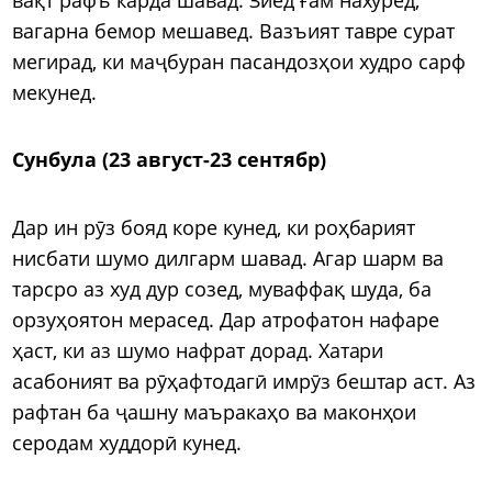
вагарна бемор мешавед. Вазъият тавре сурат
мегирад, ки маҷбуран пасандозҳои худро сарф
мекунед.
Сунбула (23 август-23 сентябр)
Дар ин рӯз бояд коре кунед, ки роҳбарият
нисбати шумо дилгарм шавад. Агар шарм ва
тарсро аз худ дур созед, муваффақ шуда, ба
орзуҳоятон мерасед. Дар атрофатон нафаре
ҳаст, ки аз шумо нафрат дорад. Хатари
асабоният ва рӯҳафтодагӣ имрӯз бештар аст. Аз
рафтан ба ҷашну маъракаҳо ва маконҳои
серодам худдорӣ кунед.