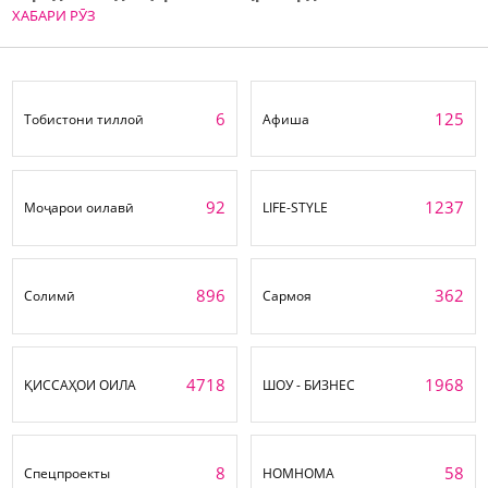
ХАБАРИ РӮЗ
6
125
Тобистони тиллоӣ
Афиша
92
1237
Моҷарои оилавӣ
LIFE-STYLE
896
362
Солимӣ
Сармоя
4718
1968
ҚИССАҲОИ ОИЛА
ШОУ - БИЗНЕС
8
58
Спецпроекты
НОМНОМА