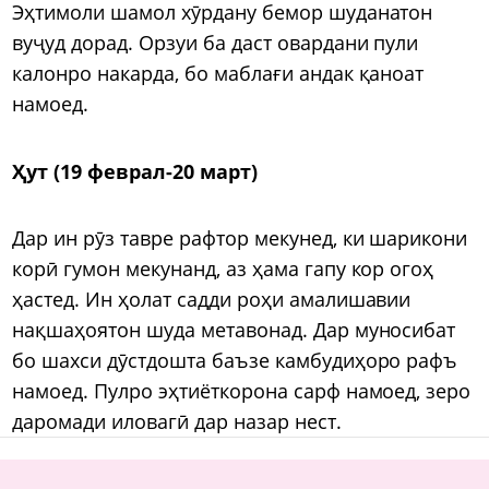
Эҳтимоли шамол хӯрдану бемор шуданатон
вуҷуд дорад. Орзуи ба даст овардани пули
калонро накарда, бо маблағи андак қаноат
намоед.
Ҳут (19 феврал-20 март)
Дар ин рӯз тавре рафтор мекунед, ки шарикони
корӣ гумон мекунанд, аз ҳама гапу кор огоҳ
ҳастед. Ин ҳолат садди роҳи амалишавии
нақшаҳоятон шуда метавонад. Дар муносибат
бо шахси дӯстдошта баъзе камбудиҳоро рафъ
намоед. Пулро эҳтиёткорона сарф намоед, зеро
даромади иловагӣ дар назар нест.