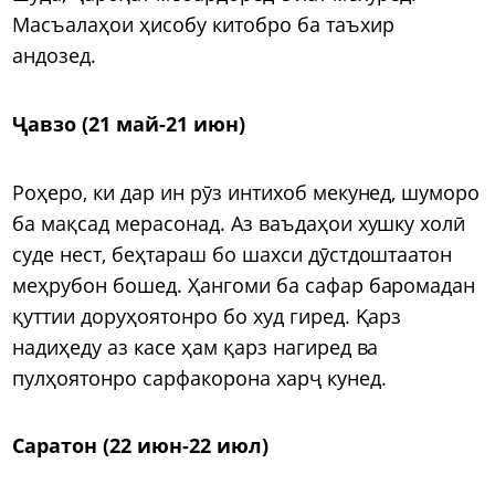
Масъалаҳои ҳисобу китобро ба таъхир
андозед.
Ҷавзо (21 май-21 июн)
Роҳеро, ки дар ин рӯз интихоб мекунед, шуморо
ба мақсад мерасонад. Аз ваъдаҳои хушку холӣ
суде нест, беҳтараш бо шахси дӯстдоштаатон
меҳрубон бошед. Ҳангоми ба сафар баромадан
қуттии доруҳоятонро бо худ гиред. Қарз
надиҳеду аз касе ҳам қарз нагиред ва
пулҳоятонро сарфакорона харҷ кунед.
Саратон (22 июн-22 июл)