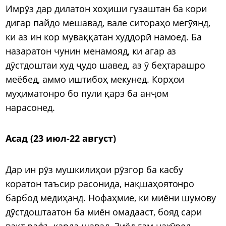
Имрӯз дар дилатон хоҳиши гузаштан ба кори
дигар пайдо мешавад, вале ситораҳо мегӯянд,
ки аз ин кор муваққатан худдорӣ намоед. Ба
назаратон чунин менамояд, ки агар аз
дӯстдоштаи худ ҷудо шавед, аз ӯ беҳтарашро
меёбед, аммо иштибоҳ мекунед. Корҳои
муҳиматонро бо пули қарз ба анҷом
нарасонед.
Асад (23 июл-22 август)
Дар ин рӯз мушкилиҳои рӯзгор ба касбу
коратон таъсир расонида, нақшаҳоятонро
барбод медиҳанд. Нофаҳмие, ки миёни шумову
дӯстдоштаатон ба миён омадааст, бояд сари
вақт рафъ карда шавад. Зиёд ғам нахӯред,