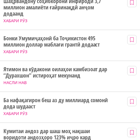
Шаҳрвандону соҳибкорони инфиродӣ 3,7
миллион амалиёти ғайринақдӣ анҷом
додаанд
ХАБАРИ РӮЗ
Бонки Умумиҷаҳонӣ ба Тоҷикистон 495
миллион доллар маблағи грантӣ додааст
ХАБАРИ РӮЗ
Ятимон ва кӯдакони оилаҳои камбизоат дар
“Дурахшон” истироҳат мекунанд
НАСЛИ НАВ
Ба нафақагирон беш аз ду миллиард сомонӣ
дода шудааст
ХАБАРИ РӮЗ
Кумитаи андоз дар шаш моҳ нақшаи
воридоти андозҳоро 123% иҷро кард