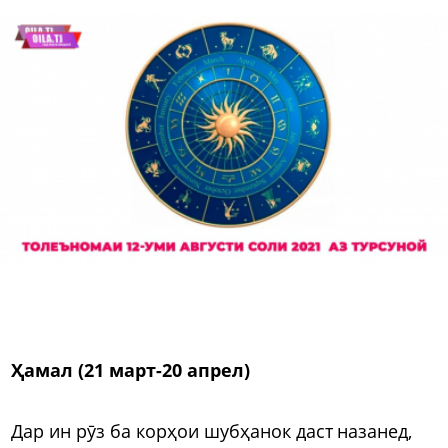
Ҳамал (21 март-20 апрел)
Дар ин рӯз ба корҳои шубҳанок даст назанед,