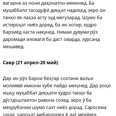
вагарна аз нони даҳонатон мемонед. Ба
муҳаббати тасодуфӣ диққат надиҳед, зеро он
танҳо як лаҳза асту зуд мегузарад. Шумо ба
истироҳат ниёз доред, ба ин хотир, худро
барзиёд хаста накунед. Нимаи дувуми рӯз
даромади иловагӣ ба даст оварда, хурсанд
мешавед.
Савр (21 апрел-20 май)
Дар ин рӯз барои беҳтар сохтани вазъи
молиявӣ имкони хубе пайдо мекунед. Дар роҳи
ишқу муҳаббат диққати худро танҳо ба
дӯстдоштаатон равона созед, зеро ӯ ба
меҳрубонии шумо сахт ниёз дорад. Саросема
шуда, ҷароҳат мебардоред ё лат мехӯред.