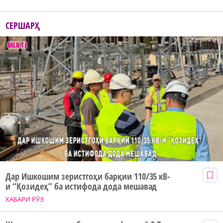
СЕРШАРҲ
Дар Ишкошим зеристгоҳи барқии 110/35 кВ-
и “Қозидеҳ” ба истифода дода мешавад
ХАБАРИ РӮЗ