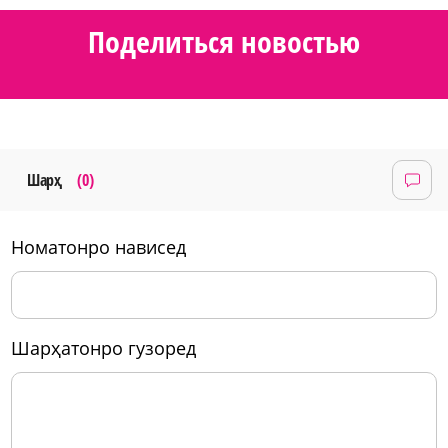
Поделиться новостью
Шарҳ
(0)
номатонро нависед
шарҳатонро гузоред