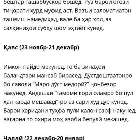
бештар ташаббускор бошед. Рӯз барои оғози
тиҷорати хурд муфид аст. Вазъи саломатиатон
ташвиш намедиҳад, вале ба ҳар ҳол, аз
салқиниҳои субҳу шом эҳтиёт кунед.
Қавс (23 ноябр-21 декабр)
Имкон пайдо мекунед, то ба зинаҳои
баландтари мансаб бирасед. Дӯстдоштаатонро
бо саволи “Маро дӯст медорӣ?” ҷонбезор
накунед. Андешаи “тамоми кори оламро бо пул
ҳал карда мешавад”-ро аз сари худ дур кунед.
Барои харидани туҳфа пули калон сарф накунед,
вагарна то охири моҳ азоби бепулӣ мекашед.
Ҷаддӣ (22 декабр-20 январ)