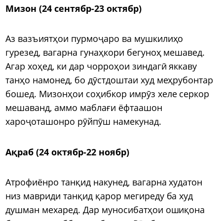
Мизон (24 сентябр-23 октябр)
Аз вазъиятҳои пурмоҷаро ва мушкилиҳо
гурезед, вагарна гунаҳкори бегуноҳ мешавед.
Агар хоҳед, ки дар чорроҳои зиндагӣ яккаву
танҳо намонед, бо дӯстдоштаи худ меҳрубонтар
бошед. Мизонҳои соҳибкор имрӯз хеле серкор
мешаванд, аммо маблағи ёфтаашон
хароҷоташонро рӯйпӯш намекунад.
Ақраб (24 октябр-22 ноябр)
Атрофиёнро танқид накунед, вагарна худатон
низ мавриди танқид қарор мегиреду ба худ
душман мехаред. Дар муносибатҳои ошиқона