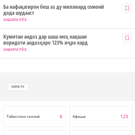
Ба нафақагирон беш аз ду миллиард сомонӣ
дода шудааст
ХАБАРИ РӮЗ
Кумитаи андоз дар шаш моҳ нақшаи
воридоти андозҳоро 123% иҷро кард
ХАБАРИ РӮЗ
ОИЛА.ТЧ
6
125
Тобистони тиллоӣ
Афиша