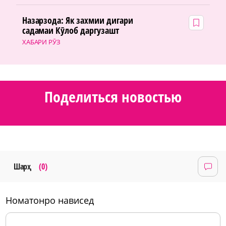
Назарзода: Як захмии дигари
садамаи Кӯлоб даргузашт
ХАБАРИ РӮЗ
Поделиться новостью
Шарҳ
(0)
номатонро нависед