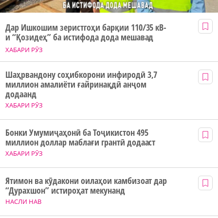
Дар Ишкошим зеристгоҳи барқии 110/35 кВ-
и “Қозидеҳ” ба истифода дода мешавад
ХАБАРИ РӮЗ
Шаҳрвандону соҳибкорони инфиродӣ 3,7
миллион амалиёти ғайринақдӣ анҷом
додаанд
ХАБАРИ РӮЗ
Бонки Умумиҷаҳонӣ ба Тоҷикистон 495
миллион доллар маблағи грантӣ додааст
ХАБАРИ РӮЗ
Ятимон ва кӯдакони оилаҳои камбизоат дар
“Дурахшон” истироҳат мекунанд
НАСЛИ НАВ