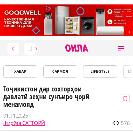
ХАБАР
САРМОЯ
LIFE-STYLE
М
Тоҷикистон дар сохторҳои
давлатӣ зеҳни сунъиро ҷорӣ
менамояд
01.11.2025
Фирӯза САТТОРӢ
576