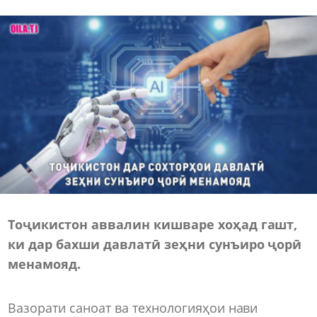
Тоҷикистон аввалин кишваре хоҳад гашт,
ки дар бахши давлатӣ зеҳни сунъиро ҷорӣ
менамояд.
Вазорати саноат ва технологияҳои нави