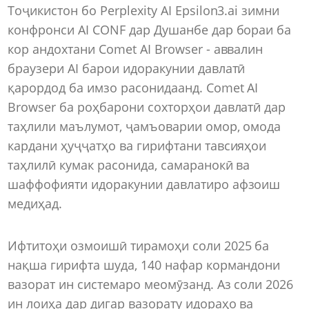
Тоҷикистон бо Perplexity AI Epsilon3.ai зимни
конфронси AI CONF дар Душанбе дар бораи ба
кор андохтани Comet AI Browser - аввалин
браузери AI барои идоракунии давлатӣ
қарордод ба имзо расонидаанд. Comet AI
Browser ба роҳбарони сохторҳои давлатӣ дар
таҳлили маълумот, ҷамъоварии омор, омода
кардани ҳуҷҷатҳо ва гирифтани тавсияҳои
таҳлилӣ кумак расонида, самаранокӣ ва
шаффофияти идоракунии давлатиро афзоиш
медиҳад.
Ифтитоҳи озмоишӣ тирамоҳи соли 2025 ба
нақша гирифта шуда, 140 нафар кормандони
вазорат ин системаро меомӯзанд. Аз соли 2026
ин лоиҳа дар дигар вазорату идораҳо ва