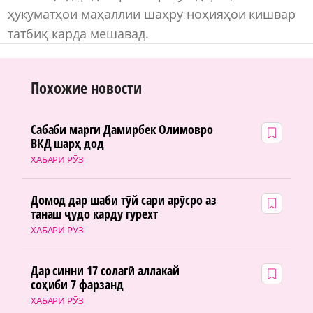
ҳукуматҳои маҳаллии шаҳру ноҳияҳои кишвар
татбиқ карда мешавад.
Похожие новости
Сабаби марги Дамирбек Олимовро
ВКД шарҳ дод
ХАБАРИ РӮЗ
Домод дар шаби тӯй сари арӯсро аз
танаш ҷудо карду гурехт
ХАБАРИ РӮЗ
Дар синни 17 солагӣ аллакай
соҳиби 7 фарзанд
ХАБАРИ РӮЗ