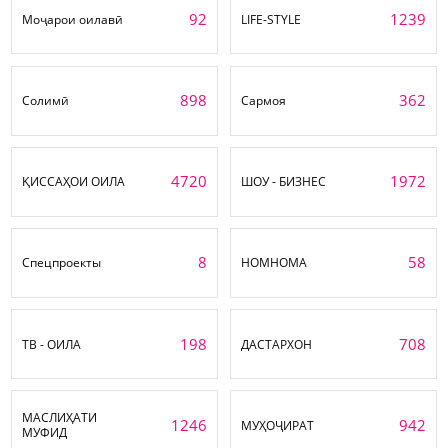
92
1239
Моҷарои оилавӣ
LIFE-STYLE
898
362
Солимӣ
Сармоя
4720
1972
ҚИССАҲОИ ОИЛА
ШОУ - БИЗНЕС
8
58
Спецпроекты
НОМНОМА
198
708
ТВ - ОИЛА
ДАСТАРХОН
МАСЛИҲАТИ
1246
942
МУҲОҶИРАТ
МУФИД