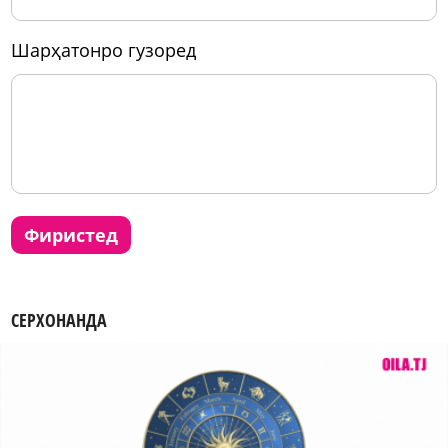
шарҳатонро гузоред
фиристед
СЕРХОНАНДА