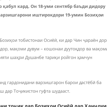
 қабул кард. Он 18-уми сентябр баъди дидору
варзишгарони иштирокдори 19-умин Бозиҳои
Бозиҳои тобистонаи Осиёӣ, ки дар Чин ҷараён дор
қдор, мақоми дувум – кошонаи дуутоқдор ва мақом
кияти шаҳри Душанбе тариқи ройгон ҳамчун
анд гардонидани варзишгарон барои дастёбӣ ба
ш дар Тоҷикистон гуфта шудааст.
рони тоҷик дар Бозиҳои Осиёӣ дар Ҳанҷоуи