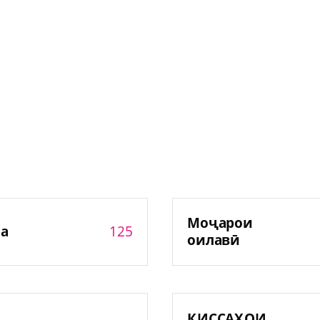
Моҷарои
125
а
оилавӣ
ҚИССАҲОИ