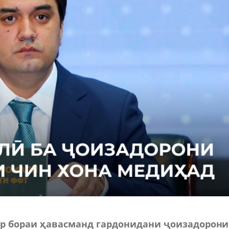
р бораи ҳавасманд гардонидани ҷоизадорони