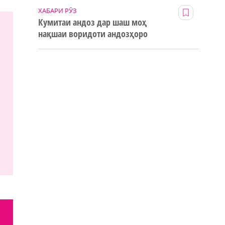
ХАБАРИ РӮЗ
Кумитаи андоз дар шаш моҳ
нақшаи воридоти андозҳоро
123% иҷро кард