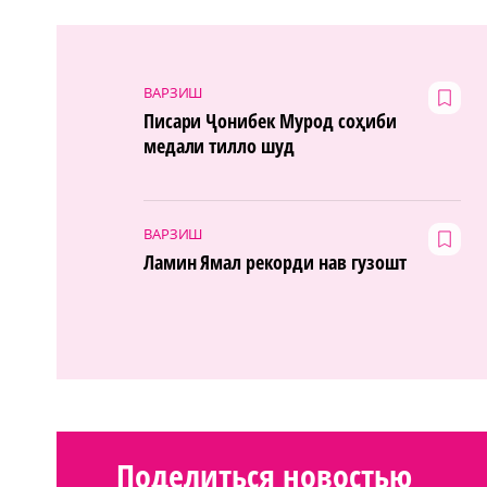
ВАРЗИШ
Писари Ҷонибек Мурод соҳиби
медали тилло шуд
ВАРЗИШ
Ламин Ямал рекорди нав гузошт
Поделиться новостью