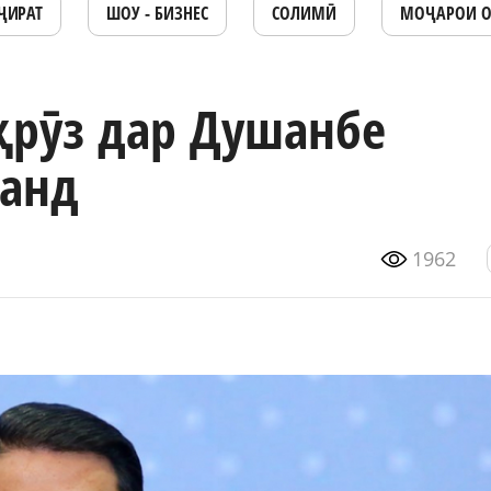
ҶИРАТ
ШОУ - БИЗНЕС
СОЛИМӢ
МОҶАРОИ 
ҳрӯз дар Душанбе
ванд
1962