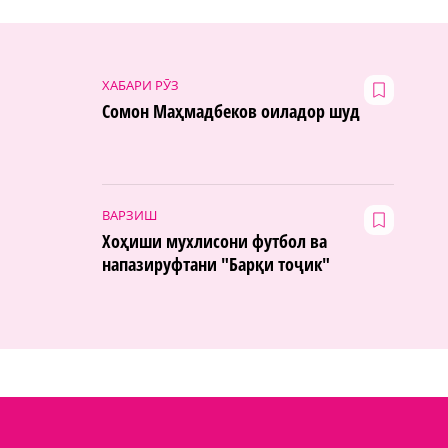
ХАБАРИ РӮЗ
Сомон Маҳмадбеков оиладор шуд
ВАРЗИШ
Хоҳиши мухлисони футбол ва
напазируфтани "Барқи тоҷик"