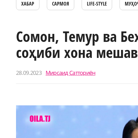
ХАБАР
САРМОЯ
LIFE-STYLE
МУҲО
Сомон, Темур ва Бе
соҳиби хона меша
28.09.2023
Мирсаид Сатториён