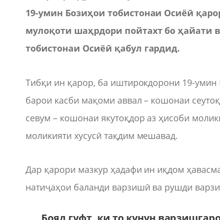
19-умин Бозиҳои тобистонаи Осиёӣ қарор
мулоқоти шаҳрдори пойтахт бо ҳайати 
тобистонаи Осиёӣ қабул гардид.
Тибқи ин қарор, ба иштирокдорони 19-умин 
барои касби мақоми аввал – кошонаи сеуто
севум – кошонаи якутоқдор аз ҳисоби моли
моликияти хусусӣ тақдим мешавад.
Дар қарори мазкур ҳадафи ин иқдом ҳавасм
натиҷаҳои баланди варзишӣ ва рушди варзи
Бояд гуфт, ки то кунун варзишга