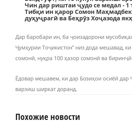
Чин дар риштаи ҷудо се медал - 1 
Тибқи ин қарор Сомон Маҳмадбек
дуҳуҷрагӣ ва Беҳрӯз Хоҷазода як
Дар баробари ин, ба ҷоизадорони мусобиқ
Ҷумҳурии Тоҷикистон” низ дода мешавад, ки
сомонӣ, нуқра 100 ҳазор сомонӣ ва биринҷ
Ёдовар мешавем, ки дар Бозиҳои осиёӣ дар 
варзиш ширкат доранд.
Похожие новости