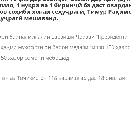
тило, 1 нуқра ва 1 биринҷӣ ба даст оварда
ов соҳиби хонаи сеҳуҷрагӣ, Тимур Раҳим
ҳуҷрагӣ мешаванд.
аҳои байналмилалии варзишӣ Ҷоизаи “Президенти
 ҳаҷми мукофоти он барои медали тилло 150 ҳазор
ӣ 50 ҳазор сомонӣ мебошад
Чин аз Тоҷикистон 118 варзишгар дар 18 риштаи