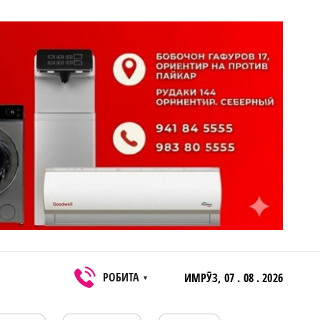
РОБИТА
ИМРӮЗ,
07 . 08 . 2026
▼