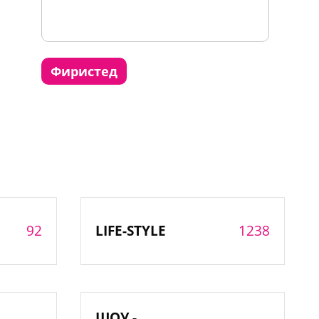
фиристед
92
1238
LIFE-STYLE
ШОУ -