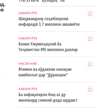
110/35 кВ-и “Қозидеҳ” ба
нд.
истифода дода мешавад
ов
ХАБАРИ РӮЗ
Шаҳрвандону соҳибкорони
инфиродӣ 3,7 миллион амалиёти
ғайринақдӣ анҷом додаанд
ХАБАРИ РӮЗ
Бонки Умумиҷаҳонӣ ба
Тоҷикистон 495 миллион доллар
маблағи грантӣ додааст
НАСЛИ НАВ
Ятимон ва кӯдакони оилаҳои
камбизоат дар “Дурахшон”
истироҳат мекунанд
ХАБАРИ РӮЗ
Ба нафақагирон беш аз ду
миллиард сомонӣ дода шудааст