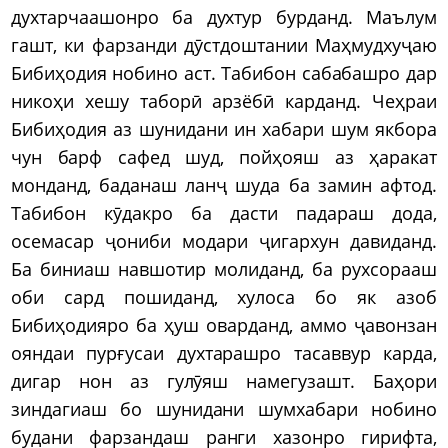
духтарчаашонро ба духтур бурданд. Маълум
гашт, ки фарзанди дӯстдоштании Маҳмудхуҷаю
Бибиҳодия нобино аст. Табибон сабабашро дар
никоҳи хешу таборӣ арзёбӣ карданд. Чеҳраи
Бибиҳодия аз шунидани ин хабари шум якбора
чун барф сафед шуд, пойҳояш аз ҳаракат
монданд, баданаш ланҷ шуда ба замин афтод.
Табибон кӯдакро ба дасти падараш дода,
осемасар ҷониби модари ҷигархун давиданд.
Ба биниаш навшотир молиданд, ба рухсорааш
оби сард пошиданд, хулоса бо як азоб
Бибиҳодияро ба ҳуш оварданд, аммо ҷавонзан
ояндаи пурғусаи духтарашро тасаввур карда,
дигар нон аз гулӯяш намегузашт. Баҳори
зиндагиаш бо шунидани шумхабари нобино
будани фарзандаш ранги хазонро гирифта,