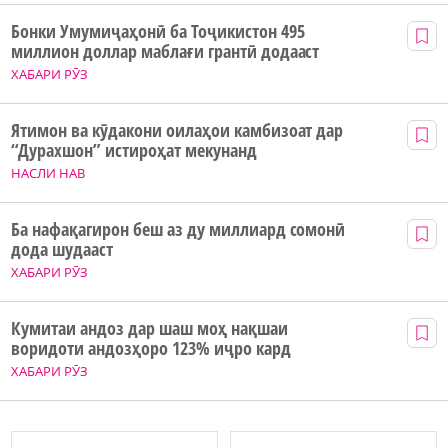
Бонки Умумиҷаҳонӣ ба Тоҷикистон 495
миллион доллар маблағи грантӣ додааст
ХАБАРИ РӮЗ
Ятимон ва кӯдакони оилаҳои камбизоат дар
“Дурахшон” истироҳат мекунанд
НАСЛИ НАВ
Ба нафақагирон беш аз ду миллиард сомонӣ
дода шудааст
ХАБАРИ РӮЗ
Кумитаи андоз дар шаш моҳ нақшаи
воридоти андозҳоро 123% иҷро кард
ХАБАРИ РӮЗ