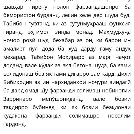
шавҳар гирёну нолон фарзандашонро ба
бемористон бурданд, лекин хеле дер шуда буд.
Табибон гуфтанд, ки аз сутунмуҳрааш функсия
гиранд, эҳтимол зинда монад. Маҳмудхуҷа
ночор розӣ шуд, бехабар аз он, ки барои ин
амалиёт пул дода ба худ дарду ғаму андуҳ
мехарад. Табибон Моҳираро аз марг наҷот
доданд, вале кӯдак аз ақл бегона шуда, ба ғами
волидонаш боз як ғами дигарро зам кард. Дили
Бибиҳодия аз ин чархиданҳои ноҷури зиндагӣ
ба дард омад. Ду фарзанди солимаш нобиногии
Зарринаро мепӯшониданд, вале бозии
тақдирро бубинед, ки як бозии беақлонаи
кӯдакона фарзанди солимашро носолим
гардонд.