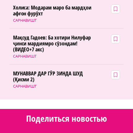
Холиса: Модарам маро ба мардҳои
афғон фурӯхт
САРНАВИШТ
Мақсуд Гадоев: Ба хотири Нилуфар
ҷинси мардиямро сӯзондам!
(ВИДЕО+7 акс)
САРНАВИШТ
МУНАВВАР ДАР ГӮР ЗИНДА ШУД
(Қисми 2)
САРНАВИШТ
Поделиться новостью