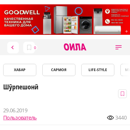
ХАБАР
САРМОЯ
LIFE-STYLE
М
Шӯрпешонӣ
29.06.2019
Пользователь
3440