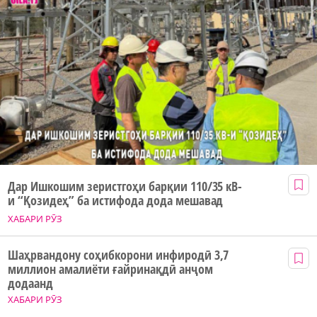
Дар Ишкошим зеристгоҳи барқии 110/35 кВ-
и “Қозидеҳ” ба истифода дода мешавад
ХАБАРИ РӮЗ
Шаҳрвандону соҳибкорони инфиродӣ 3,7
миллион амалиёти ғайринақдӣ анҷом
додаанд
ХАБАРИ РӮЗ