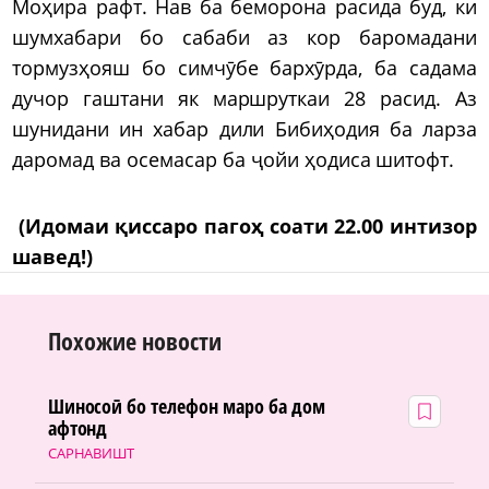
Моҳира рафт. Нав ба беморона расида буд, ки
шумхабари бо сабаби аз кор баромадани
тормузҳояш бо симчӯбе бархӯрда, ба садама
дучор гаштани як маршруткаи 28 расид. Аз
шунидани ин хабар дили Бибиҳодия ба ларза
даромад ва осемасар ба ҷойи ҳодиса шитофт.
(Идомаи қиссаро пагоҳ соати 22.00 интизор
шавед!)
Похожие новости
Шиносоӣ бо телефон маро ба дом
афтонд
САРНАВИШТ