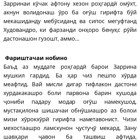
Зарринаи кӯчак афтону хезон роҳгардӣ омӯхт,
акнун волидонаш ӯро ба оғӯш гирифта бӯй
мекашиданду мебӯсиданд ва сипос мегуфтанд
Худовандро, ки фарзанди онҳоро бенуқс рӯйи
дастонашон гузошт, аммо…
Фариштачаи нобино
Баъд аз муддате роҳгардӣ барои Заррина
мушкил гардид. Ба ҳар чиз пешпо хӯрда
меафтид. Вай мисли дигар тифлакон дастони
хурдакакашро боли парвона барин кушода
ҷониби падару модар оғӯш намекушод,
мустақилона шишачаи обнӯшиашро аз болои
мизи хӯрокхӯрӣ гирифта наметавонист. Чизи
мехостаашро ламскунон ҷустуҷӯ мекард. Зану
шавҳари ҷавон ба ташвиш афтида,