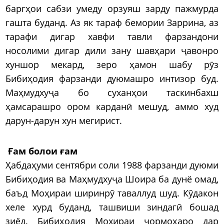
баргҳои сабзи умеду орзуяш зарду пажмурда
гашта буданд. Аз як тараф бемории Заррина, аз
тарафи дигар хавфи тавли фарзандони
носолими дигар дили зану шавҳари ҷавонро
хуншор мекард, зеро ҳамон шабу рӯз
Бибиҳодия фарзанди дуюмашро интизор буд.
Маҳмудхуҷа бо суханҳои таскинбахш
ҳамсарашро ором карданӣ мешуд, аммо худ
дарун-дарун хун мегирист.
Ғам болои ғам
Ҳабдаҳуми сентябри соли 1988 фарзанди дуюми
Бибиҳодия ва Маҳмудхуҷа Шоира ба дунё омад,
баъд Моҳираи ширинрӯ таваллуд шуд. Кӯдакон
хеле хурд буданд, ташвиши зиндагӣ бошад
зиёд. Бибиҳодия Моҳираи чормоҳаро дар