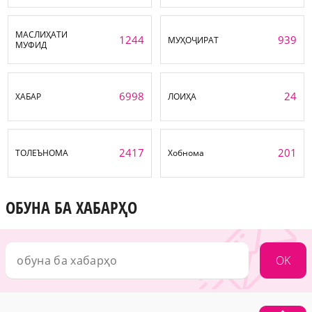
МАСЛИҲАТИ
1244
939
МУҲОҶИРАТ
МУФИД
6998
24
ХАБАР
ЛОИҲА
2417
201
ТОЛЕЪНОМА
Хобнома
ОБУНА БА ХАБАРҲО
OK