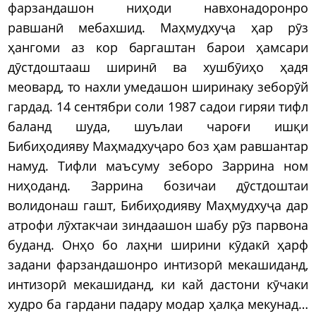
фарзандашон ниҳоди навхонадоронро
равшанӣ мебахшид. Маҳмудхуҷа ҳар рӯз
ҳангоми аз кор баргаштан барои ҳамсари
дӯстдоштааш ширинӣ ва хушбӯиҳо ҳадя
меовард, то нахли умедашон ширинаку зеборӯй
гардад. 14 сентябри соли 1987 садои гиряи тифл
баланд шуда, шуълаи чароғи ишқи
Бибиҳодияву Маҳмадхуҷаро боз ҳам равшантар
намуд. Тифли маъсуму зеборо Заррина ном
ниҳоданд. Заррина бозичаи дӯстдоштаи
волидонаш гашт, Бибиҳодияву Маҳмудхуҷа дар
атрофи лӯхтакчаи зиндаашон шабу рӯз парвона
буданд. Онҳо бо лаҳни ширини кӯдакӣ ҳарф
задани фарзандашонро интизорӣ мекашиданд,
интизорӣ мекашиданд, ки кай дастони кӯчаки
худро ба гардани падару модар ҳалқа мекунад…