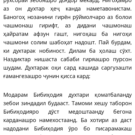
аз он духтар ҳеҷ канда наметавонистам.
Баногоҳ нозанини гирён рӯймолчаро аз болои
чашмонаш гирифт, аз дидани чашмонаш
ҳайратам афзун гашт, нигоҳаш ба нигоҳи
чашмони солим шабоҳат надошт. Пай бурдам,
ки духтарак нобиност. Дилам ба ҳолаш сӯхт.
Наздиктар нишаста сабаби гиряашро пурсон
шудам. Духтарак оҳи сард кашида саргузашти
ғамангезашро чунин қисса кард:
Модарам Бибиҳодия духтари қоматбаланду
зебои зиндадил будааст. Тамоми хешу таборон
Бибиҳодияро дӯст медоштаанду бегона
карданашро намехостаанд. Ба хотири аз даст
надодани Бибиҳодия ӯро бо писарамакаш