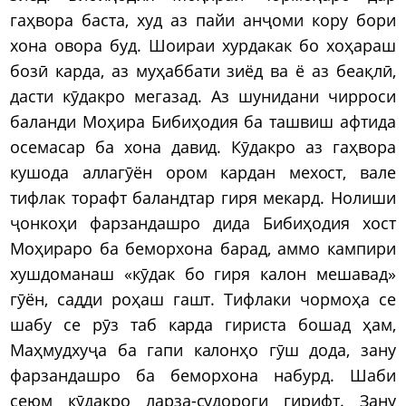
гаҳвора баста, худ аз пайи анҷоми кору бори
хона овора буд. Шоираи хурдакак бо хоҳараш
бозӣ карда, аз муҳаббати зиёд ва ё аз беақлӣ,
дасти кӯдакро мегазад. Аз шунидани чирроси
баланди Моҳира Бибиҳодия ба ташвиш афтида
осемасар ба хона давид. Кӯдакро аз гаҳвора
кушода аллагӯён ором кардан мехост, вале
тифлак торафт баландтар гиря мекард. Нолиши
ҷонкоҳи фарзандашро дида Бибиҳодия хост
Моҳираро ба беморхона барад, аммо кампири
хушдоманаш «кӯдак бо гиря калон мешавад»
гӯён, садди роҳаш гашт. Тифлаки чормоҳа се
шабу се рӯз таб карда гириста бошад ҳам,
Маҳмудхуҷа ба гапи калонҳо гӯш дода, зану
фарзандашро ба беморхона набурд. Шаби
сеюм кӯдакро ларза-судороги гирифт. Зану