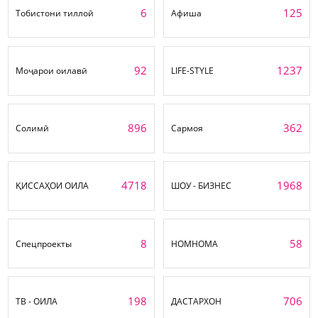
6
125
Тобистони тиллоӣ
Афиша
92
1237
Моҷарои оилавӣ
LIFE-STYLE
896
362
Солимӣ
Сармоя
4718
1968
ҚИССАҲОИ ОИЛА
ШОУ - БИЗНЕС
8
58
Спецпроекты
НОМНОМА
198
706
ТВ - ОИЛА
ДАСТАРХОН