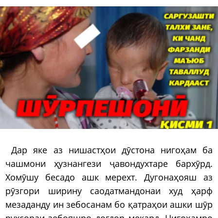
Дар яке аз нишастҳои дӯстона нигоҳам ба
чашмони ҳузнангези ҷавондухтаре бархӯрд.
Хомӯшу бесадо ашк мерехт. Дугонаҳояш аз
рӯзгори ширину саодатмандонаи худ ҳарф
мезаданду ин зебосанам бо қатраҳои ашки шӯр
рухсораи зебояшро доғдор мекард. Нигоҳамро