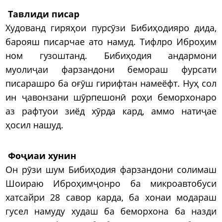
Тавлиди писар
Худованд гиряҳои пурсӯзи Бибиҳодияро дида,
барояш писарчае ато намуд. Тифлро Иброҳим
ном гузоштанд. Бибиҳодия андармони
муолиҷаи фарзандони бемораш фурсати
писарашро ба оғӯш гирифтан намеёфт. Нуҳ сол
ин ҷавонзани шӯрпешонӣ роҳи беморхонаро
аз рафтуои зиёд хӯрда кард, аммо натиҷае
ҳосил нашуд.
Фоҷиаи хунин
Он рӯзи шум Бибиҳодия фарзандони солимаш
Шоираю Иброҳимҷонро ба микроавтобуси
хатсайри 28 савор карда, ба хонаи модараш
гусел намуду худаш ба беморхона ба назди