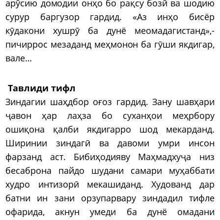
арӯсию домодии онҳо бо рақсу бозӣ ва шодию
сурур баргузор гардид. «Аз инҳо бисёр
кӯдакони хушрӯ ба дунё меомадагистанд»,-
пичиррос мезаданд меҳмонон ба гӯши якдигар,
вале…
Тавлиди тифл
Зиндагии шаҳдбор оғоз гардид. Зану шавҳари
ҷавон ҳар лаҳза бо суханҳои меҳрбору
ошиқона қалби якдигарро шод мекарданд.
Ширинии зиндагӣ ва давоми умри инсон
фарзанд аст. Бибиҳодияву Маҳмадхуҷа низ
бесаброна пайдо шудани самари муҳаббати
худро интизорӣ мекашиданд. Худованд дар
батни ин зани орзупарвару зиндадил тифле
офарида, акнун умеди ба дунё омадани