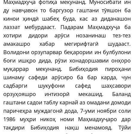
Маҳмадхуҷа фотиҳа мекунанд. Муносибати ин
ду навҷавон то баргузор гаштани тӯяшон ба
кинои ҳиндӣ шабеҳ буда, кас аз диданашон
лаззат мебурдааст. Падарам Маҳмадхуҷа ба
хотири дидори арӯси нозанинаш тез-тез
амакашро хабар мегирифтагӣ шудааст.
Волидони орзупарвар беқарории ин булбулони
боғи ишқро дида, рӯзи хонадоршавии онҳоро
муқаррар мекунанд. Бибиҳодия пироҳани
шинаму сафеди арӯсиро ба бар карда, чун
садбарги шукуфони сафед шаҳсавори
орзуҳояшро интизорӣ мекашид. Баланд
гаштани садои таблу карнай аз омадани домоди
паричеҳра муждагонӣ дода, 7-уми ноябри соли
1986 муҳри никоҳ номи Маҳмадхуҷаро дар
тақдири Бибиҳодия нақш менамояд. Тӯйи