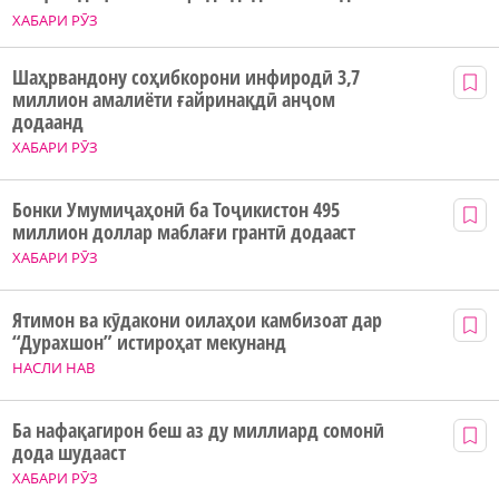
ХАБАРИ РӮЗ
Шаҳрвандону соҳибкорони инфиродӣ 3,7
миллион амалиёти ғайринақдӣ анҷом
додаанд
ХАБАРИ РӮЗ
Бонки Умумиҷаҳонӣ ба Тоҷикистон 495
миллион доллар маблағи грантӣ додааст
ХАБАРИ РӮЗ
Ятимон ва кӯдакони оилаҳои камбизоат дар
“Дурахшон” истироҳат мекунанд
НАСЛИ НАВ
Ба нафақагирон беш аз ду миллиард сомонӣ
дода шудааст
ХАБАРИ РӮЗ