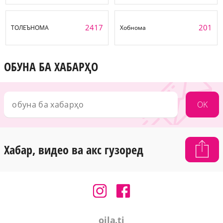
2417
201
ТОЛЕЪНОМА
Хобнома
ОБУНА БА ХАБАРҲО
OK
Хабар, видео ва акс гузоред
oila.tj