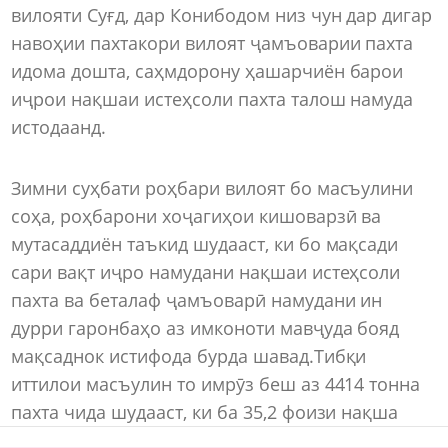
вилояти Суғд, дар Конибодом низ чун дар дигар
навоҳии пахтакори вилоят ҷамъоварии пахта
идома дошта, саҳмдорону ҳашарчиён барои
иҷрои нақшаи истеҳсоли пахта талош намуда
истодаанд.
Зимни суҳбати роҳбари вилоят бо масъулини
соҳа, роҳбарони хоҷагиҳои кишоварзӣ ва
мутасаддиён таъкид шудааст, ки бо мақсади
сари вақт иҷро намудани нақшаи истеҳсоли
пахта ва беталаф ҷамъоварӣ намудани ин
дурри гаронбаҳо аз имконоти мавҷуда бояд
мақсаднок истифода бурда шавад.Тибқи
иттилои масъулин то имрӯз беш аз 4414 тонна
пахта чида шудааст, ки ба 35,2 фоизи нақша