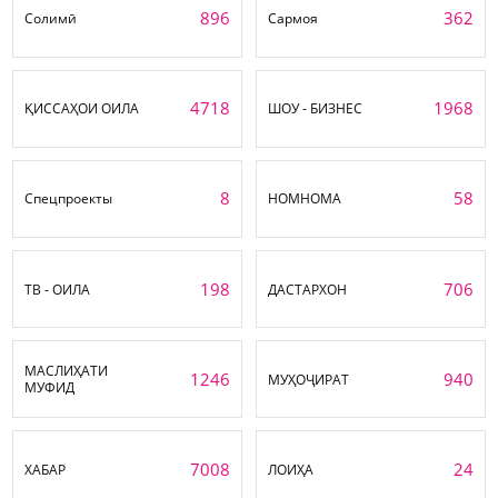
896
362
Солимӣ
Сармоя
4718
1968
ҚИССАҲОИ ОИЛА
ШОУ - БИЗНЕС
8
58
Спецпроекты
НОМНОМА
198
706
ТВ - ОИЛА
ДАСТАРХОН
МАСЛИҲАТИ
1246
940
МУҲОҶИРАТ
МУФИД
7008
24
ХАБАР
ЛОИҲА