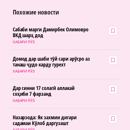
Похожие новости
Сабаби марги Дамирбек Олимовро
ВКД шарҳ дод
ХАБАРИ РӮЗ
Домод дар шаби тӯй сари арӯсро аз
танаш ҷудо карду гурехт
ХАБАРИ РӮЗ
Дар синни 17 солагӣ аллакай
соҳиби 7 фарзанд
ХАБАРИ РӮЗ
Назарзода: Як захмии дигари
садамаи Кӯлоб даргузашт
ХАБАРИ РӮЗ