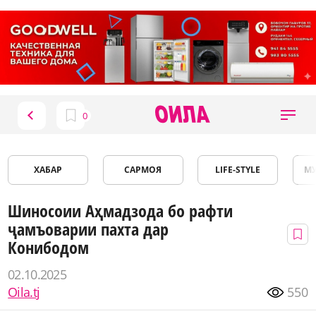
ХАБАР
САРМОЯ
LIFE-STYLE
М
Шиносоии Аҳмадзода бо рафти
ҷамъоварии пахта дар
Конибодом
02.10.2025
Oila.tj
550