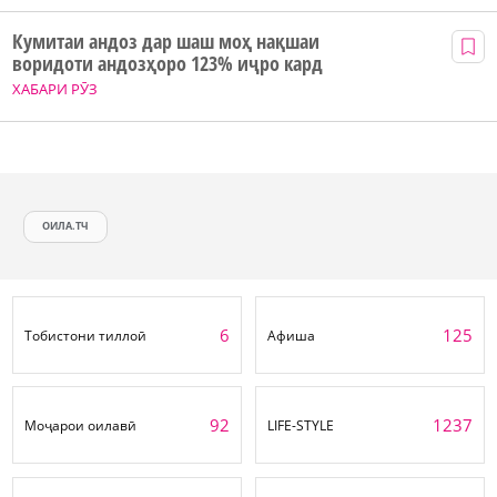
Кумитаи андоз дар шаш моҳ нақшаи
воридоти андозҳоро 123% иҷро кард
ХАБАРИ РӮЗ
ОИЛА.ТЧ
6
125
Тобистони тиллоӣ
Афиша
92
1237
Моҷарои оилавӣ
LIFE-STYLE