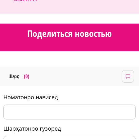
Поделиться новостью
Шарҳ
(0)
номатонро нависед
шарҳатонро гузоред