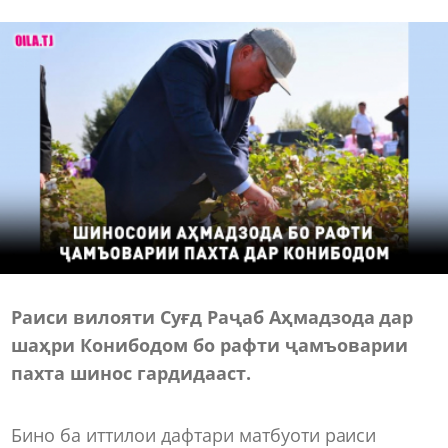
Раиси вилояти Суғд Раҷаб Аҳмадзода дар
шаҳри Конибодом бо рафти ҷамъоварии
пахта шинос гардид
ааст
.
Бино ба иттилои дафтари матбуоти раиси