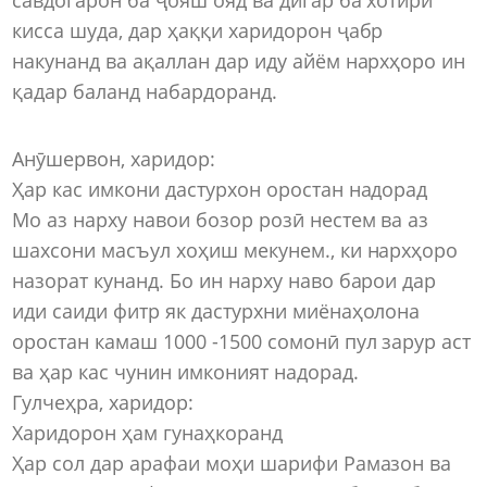
кисса шуда, дар ҳаққи харидорон ҷабр
накунанд ва ақаллан дар иду айём нархҳоро ин
қадар баланд набардоранд.
Анӯшервон, харидор:
Ҳар кас имкони дастурхон оростан надорад
Мо аз нарху навои бозор розӣ нестем ва аз
шахсони масъул хоҳиш мекунем., ки нархҳоро
назорат кунанд. Бо ин нарху наво барои дар
иди саиди фитр як дастурхни миёнаҳолона
оростан камаш 1000 -1500 сомонӣ пул зарур аст
ва ҳар кас чунин имконият надорад.
Гулчеҳра, харидор:
Харидорон ҳам гунаҳкоранд
Ҳар сол дар арафаи моҳи шарифи Рамазон ва