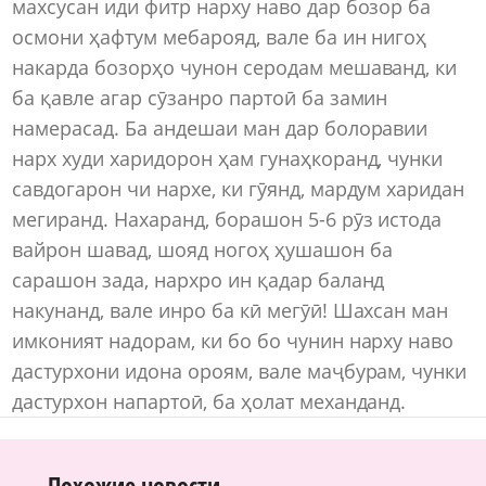
махсусан иди фитр нарху наво дар бозор ба
осмони ҳафтум мебарояд, вале ба ин нигоҳ
накарда бозорҳо чунон серодам мешаванд, ки
ба қавле агар сӯзанро партоӣ ба замин
намерасад. Ба андешаи ман дар болоравии
нарх худи харидорон ҳам гунаҳкоранд, чунки
савдогарон чи нархе, ки гӯянд, мардум харидан
мегиранд. Нахаранд, борашон 5-6 рӯз истода
вайрон шавад, шояд ногоҳ ҳушашон ба
сарашон зада, нархро ин қадар баланд
накунанд, вале инро ба кӣ мегӯӣ! Шахсан ман
имконият надорам, ки бо бо чунин нарху наво
дастурхони идона ороям, вале маҷбурам, чунки
дастурхон напартоӣ, ба ҳолат механданд.
Похожие новости