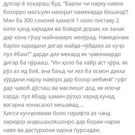
духтар ё хоҳараш буд. “Барои чи нарху навои
бозорро масъулн назорат намекарда бошанд?!
Ман ба 300 сомонӣ ҳамагӣ 1 кило пиставу 2
кило қанд харидам ва боварӣ дорам, ки занак
дар хона гӯшу майнаамро мехӯрад. Намедонам
барои харидани дигар майда-чӯйдаҳо аз куҷо
пул ёбам?” дарди дил мекард як ҷавонмарди
дигар ба ҷӯрааш. “Ин ҳоло ба хайр аст ҷӯра, як
рӯз аз ид биё, ана баъд чи хел ба осмон дакка
хӯрдани нарху наворо дар бозор мебинӣ” гуфт
дар ҷавоб дӯсташ ва маслиҳат дод, ки илоҷе
карда, пул ёбаду ҳамин рӯзҳо харид кунад,
вагарна хонасалот мешавад....
Ҳисси кунҷковиам боло гирифта аз чанд
харидор андешаҳояшонро дар бораи нархи
наво ва дастурхони идона пурсидам.