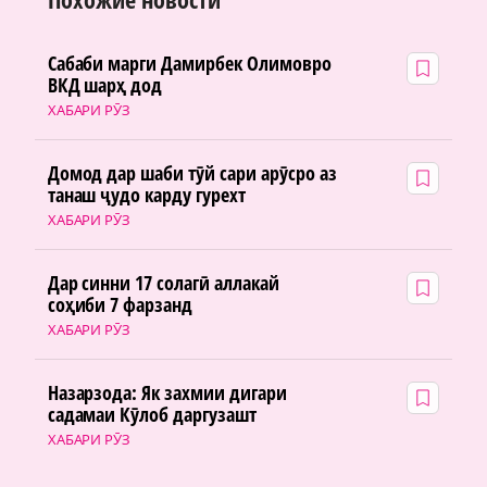
Сабаби марги Дамирбек Олимовро
ВКД шарҳ дод
ХАБАРИ РӮЗ
Домод дар шаби тӯй сари арӯсро аз
танаш ҷудо карду гурехт
ХАБАРИ РӮЗ
Дар синни 17 солагӣ аллакай
соҳиби 7 фарзанд
ХАБАРИ РӮЗ
Назарзода: Як захмии дигари
садамаи Кӯлоб даргузашт
ХАБАРИ РӮЗ