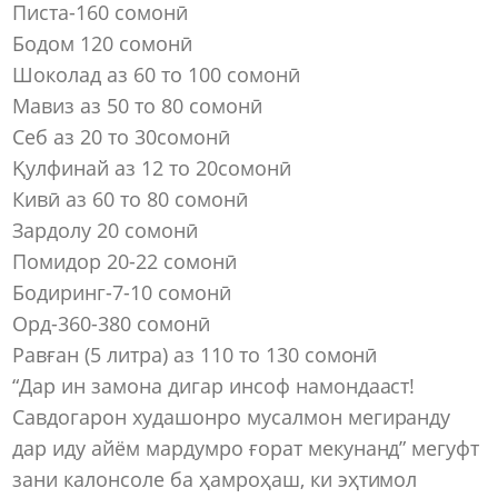
Писта-160 сомонӣ
Бодом 120 сомонӣ
Шоколад аз 60 то 100 сомонӣ
Мавиз аз 50 то 80 сомонӣ
Себ аз 20 то 30сомонӣ
Қулфинай аз 12 то 20сомонӣ
Кивӣ аз 60 то 80 сомонӣ
Зардолу 20 сомонӣ
Помидор 20-22 сомонӣ
Бодиринг-7-10 сомонӣ
Орд-360-380 сомонӣ
Равған (5 литра) аз 110 то 130 сомонӣ
“Дар ин замона дигар инсоф намондааст!
Савдогарон худашонро мусалмон мегиранду
дар иду айём мардумро ғорат мекунанд” мегуфт
зани калонсоле ба ҳамроҳаш, ки эҳтимол