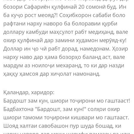
бозори Сафариён қулфинай 20 сомонӣ буд. Ин
ба куҷо рост меояд?! Соҳибкорон сабаби боло
рафтани нарху наворо ба болоравии қурби
доллару камбуди маҳсулот рабт медиҳанд, вале
охир қулфинай дар замини худамон мерӯяд-ку!
Доллар ин ҷо чӣ рабт дорад, намедонам. Ҳозир
нарху наво дар ҳама бозорҳо баланд аст, вале
мардум аз ноилоҷи мехаранд, то ки дар назди
ҳаққу ҳамсоя дар хиҷолат намонанд.
Қаландар, харидор:
Бардошт зам кун, шиори тоҷирони мо гаштааст!
Бадбахтона "Бардошт, зам кун!" солҳои охир
шиори тамоми тоҷирони кишвари мо гаштааст.
Шояд халтаи савобашон пур шуда бошад, ки
нарху наворо дар моҳи шарифи рамазон ва иди