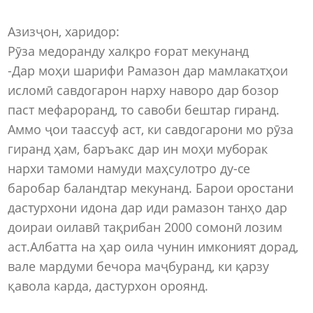
Азизҷон, харидор:
Рӯза медоранду халқро ғорат мекунанд
-Дар моҳи шарифи Рамазон дар мамлакатҳои
исломӣ савдогарон нарху наворо дар бозор
паст мефароранд, то савоби бештар гиранд.
Аммо ҷои таассуф аст, ки савдогарони мо рӯза
гиранд ҳам, баръакс дар ин моҳи муборак
нархи тамоми намуди маҳсулотро ду-се
баробар баландтар мекунанд. Барои оростани
дастурхони идона дар иди рамазон танҳо дар
доираи оилавӣ тақрибан 2000 сомонӣ лозим
аст.Албатта на ҳар оила чунин имконият дорад,
вале мардуми бечора маҷбуранд, ки қарзу
қавола карда, дастурхон ороянд.