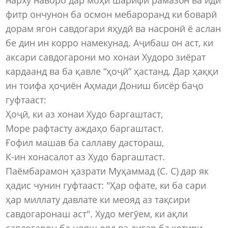
фитр ончунон ба осмон мебароранд ки боварӣ
дорам ягон савдогари яҳудӣ ва насронӣ ё аслан
бе дин ин корро намекунад. Аҷибаш он аст, ки
аксари савдогарони мо хонаи Худоро зиёрат
кардаанд ва ба қавле “ҳоҷӣ” ҳастанд. Дар ҳаққи
ин тоифа ҳоҷиён Аҳмади Дониш бисёр баҷо
гуфтааст:
Ҳоҷӣ, ки аз хонаи Худо баргаштаст,
Море рафтасту аждаҳо баргаштаст.
Ғофил машав ба саллаву дастораш,
К-ин хонасалот аз Худо баргаштаст.
Паёмбарамон ҳазрати Муҳаммад (С. С) дар як
ҳадис чунин гуфтааст: "Ҳар офате, ки ба сари
ҳар миллату давлате ки меояд аз тақсири
савдогаронаш аст". Худо мегӯем, ки ақли
савдогарон ба ҷояш ояд ва дигар ба хотири