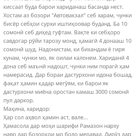
киссаат буда барои хариданаш басанда нест.
Хостам аз бозори "Автовакзал" себ харам, чунки
бисёр себҳои сурхи иштиҳоовар буданд. Ба 10
сомонӣ себ диҳед гуфтам. Вақте ки себҳоро
савдогар рӯйи тарозу монд, ҳамагӣ 4 донааш 10
сомонӣ шуд. Надонистам, ки бихандам ё гиря
кунам, чунки мо, як оилаи калонем. Хариданӣ 4
дона себ маънӣ надошт, чунки ним порагӣ ҳам
намерасид. Дар бораи дастурхони идона бошад,
фақат ҳамин қадар мегӯям, ки барои як
дастурхони миёна оростан камаш 3000 сомонӣ
пул даркор.
Маҳина, харидор:
Ҳар сол аҳвол ҳамин аст, вале...
Ҳамасола дар моҳи шарифи Рамазон нарху
наво дар бозорҳои мо боло меравад. Дирӯз дар