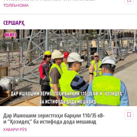
ТОЛЕЪНОМА
СЕРШАРҲ
Дар Ишкошим зеристгоҳи барқии 110/35 кВ-
и “Қозидеҳ” ба истифода дода мешавад
ХАБАРИ РӮЗ