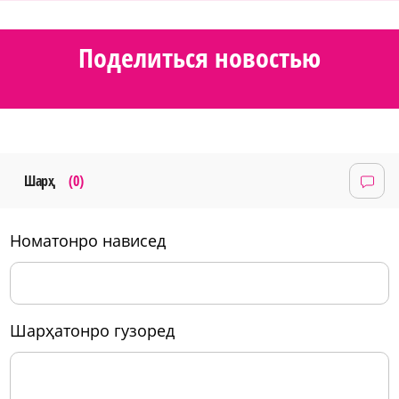
Поделиться новостью
Шарҳ
(0)
номатонро нависед
шарҳатонро гузоред