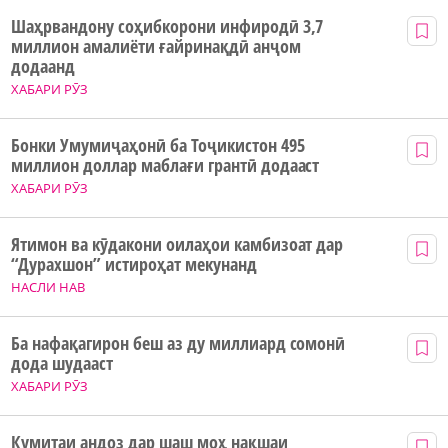
Шаҳрвандону соҳибкорони инфиродӣ 3,7
миллион амалиёти ғайринақдӣ анҷом
додаанд
ХАБАРИ РӮЗ
Бонки Умумиҷаҳонӣ ба Тоҷикистон 495
миллион доллар маблағи грантӣ додааст
ХАБАРИ РӮЗ
Ятимон ва кӯдакони оилаҳои камбизоат дар
“Дурахшон” истироҳат мекунанд
НАСЛИ НАВ
Ба нафақагирон беш аз ду миллиард сомонӣ
дода шудааст
ХАБАРИ РӮЗ
Кумитаи андоз дар шаш моҳ нақшаи