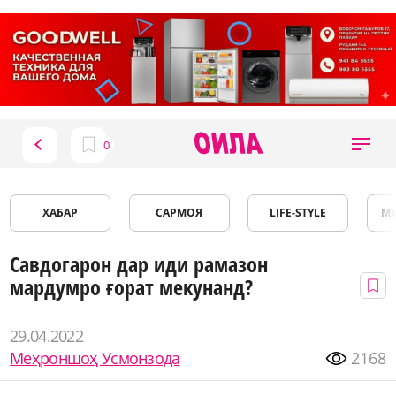
ХАБАР
САРМОЯ
LIFE-STYLE
М
Савдогарон дар иди рамазон
мардумро ғорат мекунанд?
29.04.2022
Меҳроншоҳ Усмонзода
2168