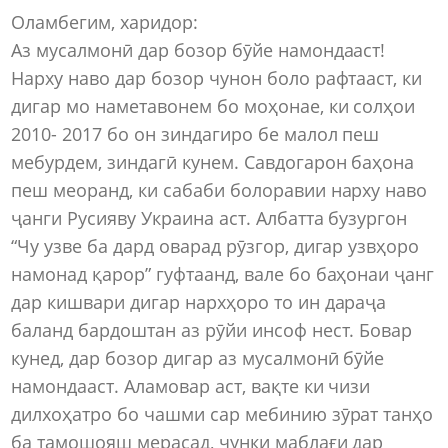
Оламбегим, харидор:
Аз мусалмонӣ дар бозор бӯйе намондааст!
Нарху наво дар бозор чунон боло рафтааст, ки
дигар мо наметавонем бо моҳонае, ки солҳои
2010- 2017 бо он зиндагиро бе малол пеш
мебурдем, зиндагӣ кунем. Савдогарон баҳона
пеш меоранд, ки сабаби болоравии нарху наво
ҷанги Русияву Украина аст. Албатта бузургон
“Чу узве ба дард оварад рӯзгор, дигар узвҳоро
намонад қарор” гуфтаанд, вале бо баҳонаи ҷанг
дар кишвари дигар нархҳоро то ин дараҷа
баланд бардоштан аз рӯйи инсоф нест. Бовар
кунед, дар бозор дигар аз мусалмонӣ бӯйе
намондааст. Аламовар аст, вақте ки чизи
дилхоҳатро бо чашми сар мебинию зӯрат танҳо
ба тамошояш мерасад, чунки маблағи дар