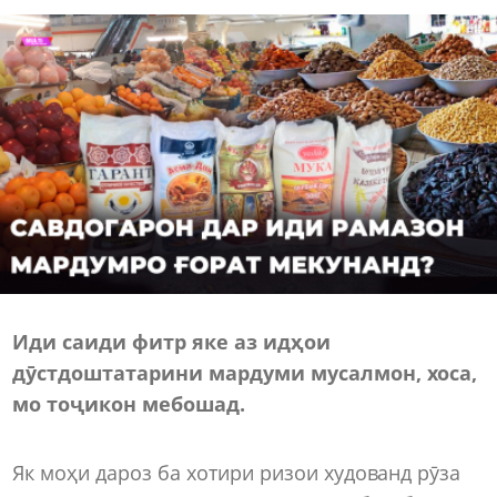
Иди саиди фитр яке аз идҳои
дӯстдоштатарини мардуми мусалмон, хоса,
мо тоҷикон мебошад.
Як моҳи дароз ба хотири ризои худованд рӯза