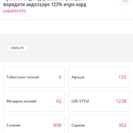
воридоти андозҳоро 123% иҷро кард
ХАБАРИ РӮЗ
ОИЛА.ТЧ
6
125
Тобистони тиллоӣ
Афиша
92
1238
Моҷарои оилавӣ
LIFE-STYLE
898
362
Солимӣ
Сармоя