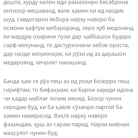
дошта, хурду калон иди рамазонро бесаброна
интизор мешаванд, вале ҳамин ки ид наздик
шуд, савдогарон якбора нарху наворо ба
осмони ҳафтум мебароранд, зеро хуб медонанд,
ки мардум охирини пули дар ҷайбашон бударо
сарф мекунанд, то дастурхонани зебое ороста,
дар назди меҳмонҳое, ки рӯзи ид аз дарашон
медароянд, хиҷолат накашанд.
Банда ҳам се рӯз пеш аз ид роҳи бозорро пеш
гирифтам, то бифаҳмам, ки барои хариди идона
чи қадар маблағ лозим меояд. Бозор чунон
серодам буд, ки ба қавле сӯзанро партоӣ ба
замин намерасид. Вақте нарху наворо
фаҳмидам, ҳуш аз сарам парид. Нархи миёнаи
маҳсулот чунин буд: