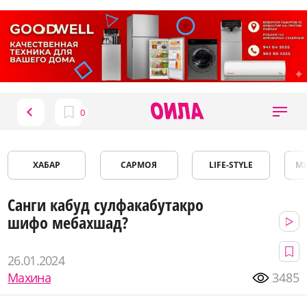
ХАБАР
САРМОЯ
LIFE-STYLE
М
Санги кабуд сулфакабутакро
шифо мебахшад?
26.01.2024
Махина
3485