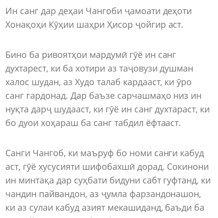
Ин санг дар деҳаи Чангоби ҷамоати деҳоти
Хонақоҳи Кӯҳии шаҳри Ҳисор ҷойгир аст.
Бино ба ривоятҳои мардумӣ гӯё ин санг
духтарест, ки ба хотири аз таҷовузи душман
халос шудан, аз Худо талаб кардааст, ки ӯро
санг гардонад. Дар баъзе сарчашмаҳо низ ин
нуқта дарҷ шудааст, ки гӯё ин санг духтараст, ки
бо дуои хоҳараш ба санг табдил ёфтааст.
Санги Чангоб, ки маъруф бо номи санги кабуд
аст, гӯё хусусияти шифобахшӣ дорад. Сокинони
ин минтақа дар суҳбати бидуни сабт гуфтанд, ки
чандин пайвандон, аз ҷумла фарзандонашон,
ки аз сулаи кабуд азият мекашиданд, баъди ба