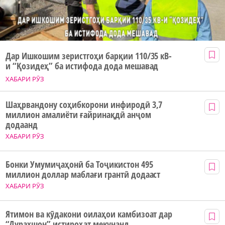
Дар Ишкошим зеристгоҳи барқии 110/35 кВ-
и “Қозидеҳ” ба истифода дода мешавад
ХАБАРИ РӮЗ
Шаҳрвандону соҳибкорони инфиродӣ 3,7
миллион амалиёти ғайринақдӣ анҷом
додаанд
ХАБАРИ РӮЗ
Бонки Умумиҷаҳонӣ ба Тоҷикистон 495
миллион доллар маблағи грантӣ додааст
ХАБАРИ РӮЗ
Ятимон ва кӯдакони оилаҳои камбизоат дар
“Дурахшон” истироҳат мекунанд