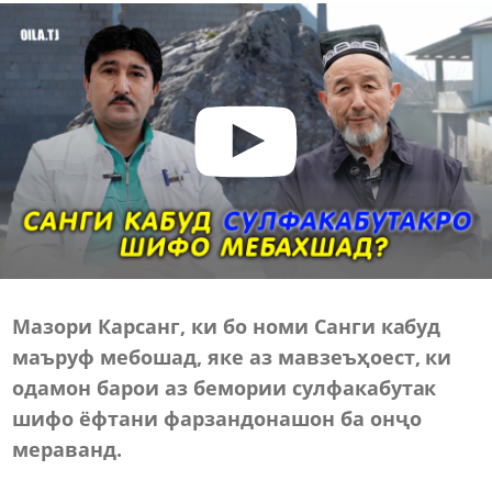
Мазори Карсанг, ки бо номи Санги кабуд
маъруф мебошад, яке аз мавзеъҳоест, ки
одамон барои аз бемории сулфакабутак
шифо ёфтани фарзандонашон ба онҷо
мераванд.