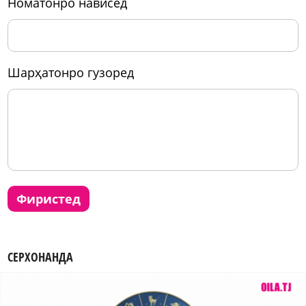
номатонро нависед
шарҳатонро гузоред
фиристед
СЕРХОНАНДА