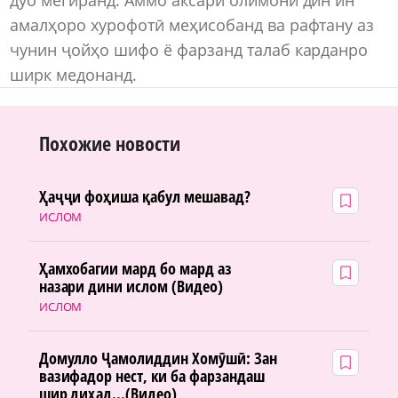
амалҳоро хурофотӣ меҳисобанд ва рафтану аз
чунин ҷойҳо шифо ё фарзанд талаб карданро
ширк медонанд.
Похожие новости
Ҳаҷҷи фоҳиша қабул мешавад?
ИСЛОМ
Ҳамхобагии мард бо мард аз
назари дини ислом (Видео)
ИСЛОМ
Домулло Ҷамолиддин Хомӯшӣ: Зан
вазифадор нест, ки ба фарзандаш
шир диҳад...(Видео)