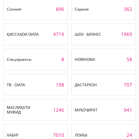
896
362
Солимӣ
Сармоя
4719
1969
ҚИССАҲОИ ОИЛА
ШОУ - БИЗНЕС
8
58
Спецпроекты
НОМНОМА
198
707
ТВ - ОИЛА
ДАСТАРХОН
МАСЛИҲАТИ
1246
941
МУҲОҶИРАТ
МУФИД
7010
24
ХАБАР
ЛОИҲА