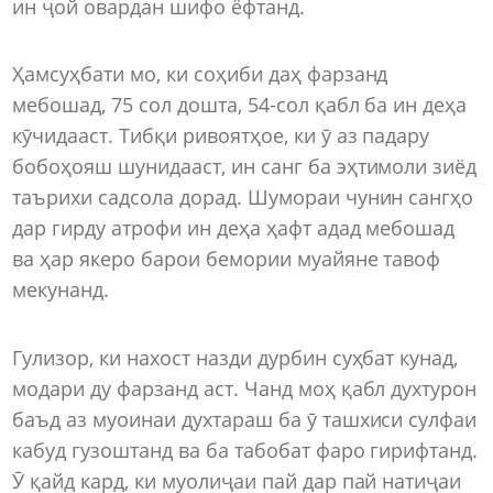
ин ҷой овардан шифо ёфтанд.
Ҳамсуҳбати мо, ки соҳиби даҳ фарзанд
мебошад, 75 сол дошта, 54-сол қабл ба ин деҳа
кӯчидааст. Тибқи ривоятҳое, ки ӯ аз падару
бобоҳояш шунидааст, ин санг ба эҳтимоли зиёд
таърихи садсола дорад. Шумораи чунин сангҳо
дар гирду атрофи ин деҳа ҳафт адад мебошад
ва ҳар якеро барои бемории муайяне тавоф
мекунанд.
Гулизор, ки нахост назди дурбин суҳбат кунад,
модари ду фарзанд аст. Чанд моҳ қабл духтурон
баъд аз муоинаи духтараш ба ӯ ташхиси сулфаи
кабуд гузоштанд ва ба табобат фаро гирифтанд.
Ӯ қайд кард, ки муолиҷаи пай дар пай натиҷаи