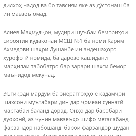
дилхоҳ надод ва бо тавсияи яке аз дӯстонаш ба
ин мавзеъ омад.
Алиев Маҳмудҷон, мудири шуъбаи бемориҳои
сироятии кудаконаи МСШ №1 ба номи Карим
Ахмедови шаҳри Душанбе ин андешаҳоро
хурофотӣ номида, ба дарозо кашидани
марҳилаи табобатро бар зарари шахси бемор
маънидод мекунад.
Эътиқоди мардум ба зиёратгоҳҳо ё қадамҷои
шахсони муътабари дин дар ҷомеаи суннатӣ
мартабаи баланд дорад. Онҳо дар баробари
дуохонӣ, аз чунин мавзеъҳо шифо металабанд,
фарзандор набошанд, барои фарзандор шудан
дуо мегиранд. Аммо аксари олимони дин ин