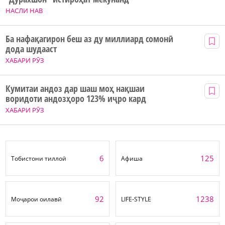
НАСЛИ НАВ
Ба нафақагирон беш аз ду миллиард сомонӣ
дода шудааст
ХАБАРИ РӮЗ
Кумитаи андоз дар шаш моҳ нақшаи
воридоти андозҳоро 123% иҷро кард
ХАБАРИ РӮЗ
6
125
Тобистони тиллоӣ
Афиша
92
1238
Моҷарои оилавӣ
LIFE-STYLE