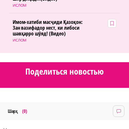
ИСЛОМ
Имом-хатиби масҷиди Қазоқон:
Зан вазифадор нест, ки либоси
шавҳарро шӯяд! (Видео)
ИСЛОМ
Поделиться новостью
Шарҳ
(0)