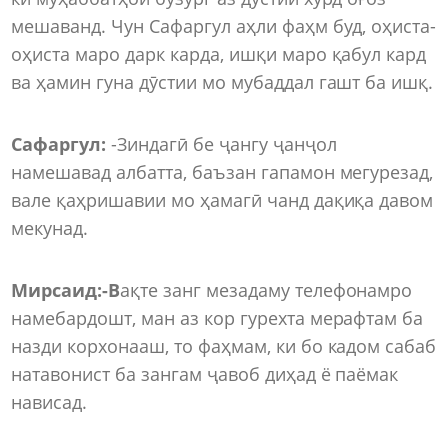
мешаванд. Чун Сафаргул аҳли фаҳм буд, оҳиста-
оҳиста маро дарк карда, ишқи маро қабул кард
ва ҳамин гуна дӯстии мо мубаддал гашт ба ишқ.
Сафаргул:
-Зиндагӣ бе ҷангу ҷанҷол
намешавад албатта, баъзан гапамон мегурезад,
вале қаҳришавии мо ҳамагӣ чанд дақиқа давом
мекунад.
Мирсаид:-В
ақте занг мезадаму телефонамро
намебардошт, ман аз кор гурехта мерафтам ба
назди корхонааш, то фаҳмам, ки бо кадом сабаб
натавонист ба зангам ҷавоб диҳад ё паёмак
нависад.