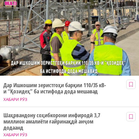
Дар Ишкошим зеристгоҳи барқии 110/35 кВ-
и “Қозидеҳ” ба истифода дода мешавад
ХАБАРИ РӮЗ
Шаҳрвандону соҳибкорони инфиродӣ 3,7
миллион амалиёти ғайринақдӣ анҷом
додаанд
ХАБАРИ РӮЗ