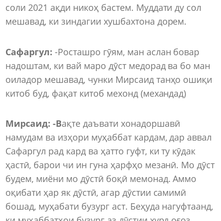
соли 2021 ақди никоҳ бастем. Муддати ду сол
мешавад, ки зиндагии хушбахтона дорем.
Сафаргул:
-Росташро гӯям, ман аслан бовар
надоштам, ки вай маро дӯст медорад ва бо ман
оиладор мешавад, чунки Мирсаид танҳо ошиқи
китоб буд, фақат китоб мехонд (механдад)
Мирсаид: -В
ақте даъвати хонадоршавӣ
намудам ва изҳори муҳаббат кардам, дар аввал
Сафаргул рад кард ва ҳатто гуфт, ки ту кӯдак
ҳастӣ, барои чи ин гуна ҳарфҳо мезанӣ. Мо дӯст
будем, миёни мо дӯстӣ боқӣ мемонад. Аммо
оқибати ҳар як дӯстӣ, агар дӯстии самимӣ
бошад, муҳабати бузург аст. Беҳуда нагуфтаанд,
ки муҳаббатҳои бузург аз дӯстии хурд оғоз