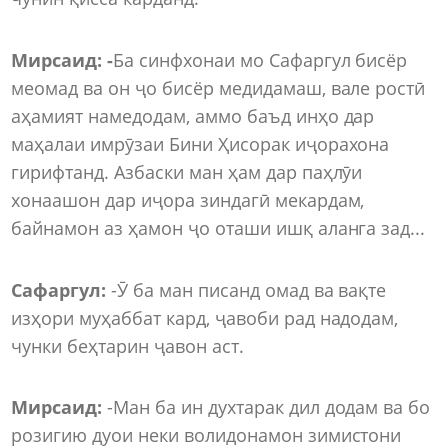
Мирсаид: -
Ба синфхонаи мо Сафаргул бисёр
меомад ва он ҷо бисёр медидамаш, вале ростӣ
аҳамият намедодам, аммо баъд инҳо дар
маҳалаи имрӯзаи Бини Ҳисорак иҷорахона
гирифтанд. Азбаски ман ҳам дар паҳлӯи
хонаашон дар иҷора зиндагӣ мекардам,
байнамон аз ҳамон ҷо оташи ишқ аланга зад...
Сафаргул:
-Ӯ ба ман писанд омад ва вақте
изҳори муҳаббат кард, ҷавоби рад надодам,
чунки беҳтарин ҷавон аст.
Мирсаид:
-Ман ба ин духтарак дил додам ва бо
розигию дуои неки волидонамон зимистони