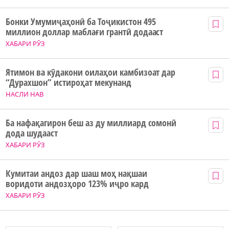
Бонки Умумиҷаҳонӣ ба Тоҷикистон 495
миллион доллар маблағи грантӣ додааст
ХАБАРИ РӮЗ
Ятимон ва кӯдакони оилаҳои камбизоат дар
“Дурахшон” истироҳат мекунанд
НАСЛИ НАВ
Ба нафақагирон беш аз ду миллиард сомонӣ
дода шудааст
ХАБАРИ РӮЗ
Кумитаи андоз дар шаш моҳ нақшаи
воридоти андозҳоро 123% иҷро кард
ХАБАРИ РӮЗ