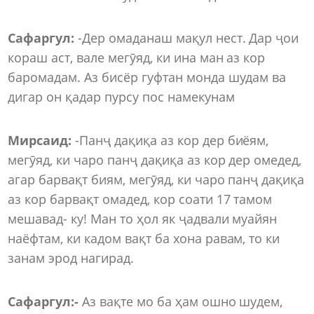
Сафаргул:
-Дер омаданаш мақул нест. Дар ҷои
кораш аст, вале мегӯяд, ки ина ман аз кор
баромадам. Аз бисёр гуфтан монда шудам ва
дигар он қадар пурсу пос намекунам
Мирсаид:
-Панҷ дақиқа аз кор дер биёям,
мегӯяд, ки чаро панҷ дақиқа аз кор дер омедед,
агар барвақт биям, мегӯяд, ки чаро панҷ дақиқа
аз кор барвақт омадед, кор соати 17 тамом
мешавад- ку! Ман то ҳол як ҷадвали муайян
наёфтам, ки кадом вақт ба хона равам, то ки
занам эрод нагирад.
Сафаргул:-
Аз вақте мо ба ҳам ошно шудем,