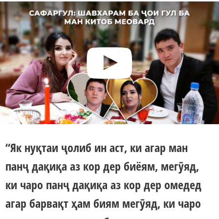
“Як нуқтаи ҷолиб ин аст, ки агар ман
панҷ дақиқа аз кор дер биёям, мегӯяд,
ки чаро панҷ дақиқа аз кор дер омедед
агар барвақт ҳам биям мегӯяд, ки чаро