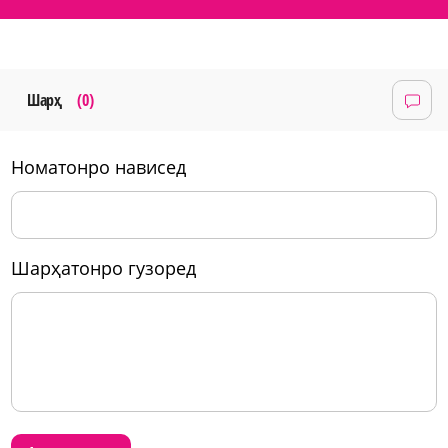
Шарҳ
(0)
номатонро нависед
шарҳатонро гузоред