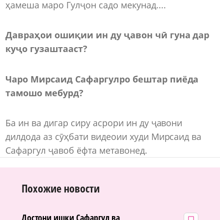
ҳамеша маро Гулҷон садо мекунад....
Давраҳои ошиқии ин ду ҷавон чӣ гуна дар
куҷо гузаштааст?
Чаро Мирсаид Сафаргулро бештар пиёда
тамошо мебурд?
Ба ин ва дигар сиру асрори ин ду ҷавони
дилдода аз сӯҳбати видеоии худи Мирсаид ва
Сафаргул ҷавоб ёфта метавонед.
Похожие новости
Достони ишқи Сафаргул ва