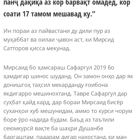
панҷ дақиқа аз кор барвақт омадед, кор
соати 17 тамом мешавад ку.”
Ин пораи аз пайвастани ду дили пур аз
муҳаббат ва оилаи ҷавон аст, ки Мирсид
Сатторов қисса мекунад.
Мирсаид бо ҳамсараш Сафаргул 2019 бо
ҳамдигар шинос шуданд. Он замон онҳо дар як
донишгоҳ таҳсил мекарданду ғоибона
якдигарро мешинохтанд. Тавре Сафаргул дар
суҳбат қайд кард, дар бораи Мирсаид бисёр
суханҳои хуб мешунидам, аммо то курси чорум
боре ӯро надида будам. Баъд аз таътили
сеюмкурсӣ вақте ба шаҳри Душанбе
баргаштам, падарам дигар нахостанд, ки ман