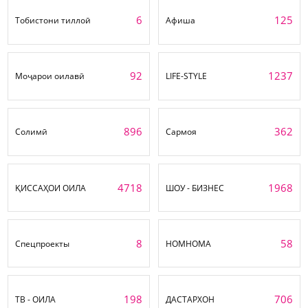
6
125
Тобистони тиллоӣ
Афиша
92
1237
Моҷарои оилавӣ
LIFE-STYLE
896
362
Солимӣ
Сармоя
4718
1968
ҚИССАҲОИ ОИЛА
ШОУ - БИЗНЕС
8
58
Спецпроекты
НОМНОМА
198
706
ТВ - ОИЛА
ДАСТАРХОН