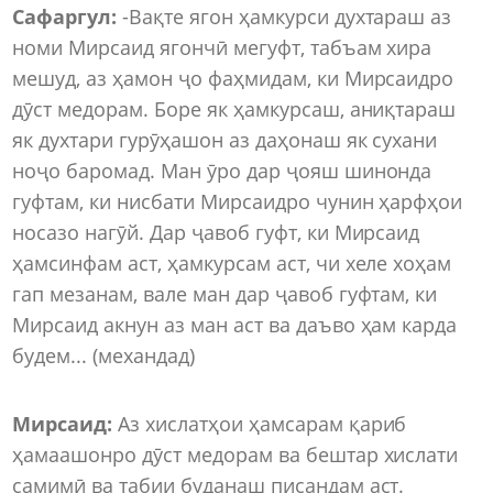
Сафаргул:
-Вақте ягон ҳамкурси духтараш аз
номи Мирсаид ягончӣ мегуфт, табъам хира
мешуд, аз ҳамон ҷо фаҳмидам, ки Мирсаидро
дӯст медорам. Боре як ҳамкурсаш, аниқтараш
як духтари гурӯҳашон аз даҳонаш як сухани
ноҷо баромад. Ман ӯро дар ҷояш шинонда
гуфтам, ки нисбати Мирсаидро чунин ҳарфҳои
носазо нагӯй. Дар ҷавоб гуфт, ки Мирсаид
ҳамсинфам аст, ҳамкурсам аст, чи хеле хоҳам
гап мезанам, вале ман дар ҷавоб гуфтам, ки
Мирсаид акнун аз ман аст ва даъво ҳам карда
будем... (механдад)
Мирсаид:
Аз хислатҳои ҳамсарам қариб
ҳамаашонро дӯст медорам ва бештар хислати
самимӣ ва табии буданаш писандам аст.