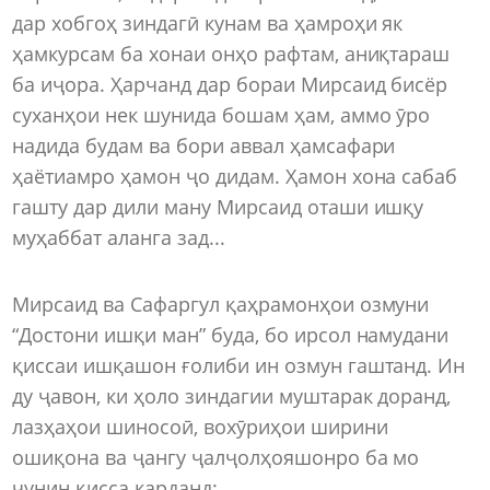
дар хобгоҳ зиндагӣ кунам ва ҳамроҳи як
ҳамкурсам ба хонаи онҳо рафтам, аниқтараш
ба иҷора. Ҳарчанд дар бораи Мирсаид бисёр
суханҳои нек шунида бошам ҳам, аммо ӯро
надида будам ва бори аввал ҳамсафари
ҳаётиамро ҳамон ҷо дидам. Ҳамон хона сабаб
гашту дар дили ману Мирсаид оташи ишқу
муҳаббат аланга зад...
Мирсаид ва Сафаргул қаҳрамонҳои озмуни
“Достони ишқи ман” буда, бо ирсол намудани
қиссаи ишқашон ғолиби ин озмун гаштанд. Ин
ду ҷавон, ки ҳоло зиндагии муштарак доранд,
лазҳаҳои шиносоӣ, вохӯриҳои ширини
ошиқона ва ҷангу ҷалҷолҳояшонро ба мо
чунин қисса карданд: