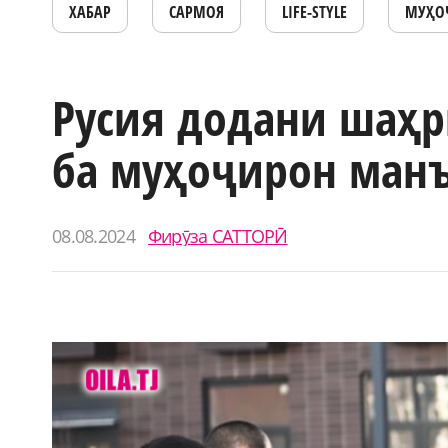
ХАБАР
САРМОЯ
LIFE-STYLE
МУҲО
Русия додани шаҳ
ба муҳоҷирон манъ
08.08.2024
Фирӯза САТТОРӢ