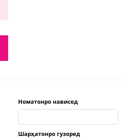
номатонро нависед
шарҳатонро гузоред