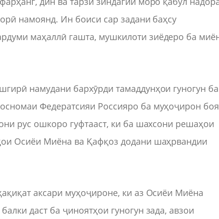
фарҳанг, дин ва тарзи зиндагии моро қабул надор
ҷорӣ намоянд. Ин боиси сар задани баҳсу
рдуми маҳаллӣ гашта, мушкилоти зиёдеро ба миё
ешгирӣ намудани бархӯрди тамаддунҳои гуногун ба
носномаи Федератсияи Россияро ба муҳоҷирон бо
тони рус ошкоро гуфтааст, ки ба шахсони решаҳои
ҳои Осиёи Миёна ва Қафқоз додани шаҳрвандии
ҳақиқат аксари муҳоҷироне, ки аз Осиёи Миёна
балки даст ба ҷиноятҳои гуногун зада, авзои