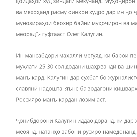
қоидаҳои худ зиндагӣ мекунанд. Муҳоҷирон 
ва мехоҳанд расму оинҳои худро дар ин ҷо 
мунозираҳои беохир байни муҳоҷирон ва ма
меорад”,- гуфтааст Олег Калугин.
Ин мансабдори маҳаллӣ мегӯяд, ки барои п
муҳлати 25-30 сол додани шаҳрвандӣ ва ши
манъ кард. Калугин дар суҳбат бо журналис
славянӣ надошта, яъне ба зодагони кишвар
Россияро манъ кардан лозим аст.
Ҷонибдорони Калугин иддао доранд, ки дар 
меоянд, натанҳо забони русиро намедонанд, 