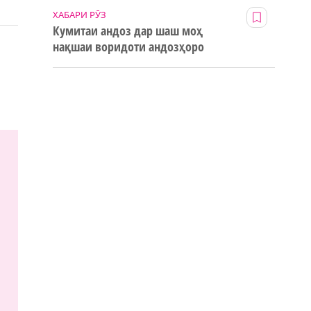
ХАБАРИ РӮЗ
Кумитаи андоз дар шаш моҳ
нақшаи воридоти андозҳоро
123% иҷро кард