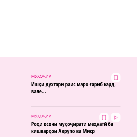
МУҲОҶИР
Ишқи духтари раис маро ғариб кард,
вале...
МУҲОҶИР
Роҳи осони муҳоҷирати меҳнатӣ ба
кишварҳои Аврупо ва Миср