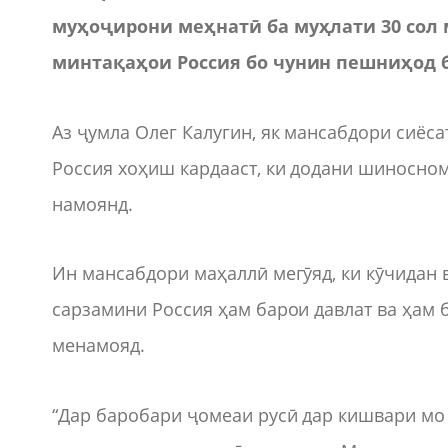
муҳоҷирони меҳнатӣ ба муҳлати 30 сол
минтақаҳои Россия бо чунин пешниҳод 
Аз ҷумла Олег Калугин, як мансабдори сиёс
Россия хоҳиш кардааст, ки додани шиносном
намоянд.
Ин мансабдори маҳаллӣ мегӯяд, ки кӯчидан 
сарзамини Россия ҳам барои давлат ва ҳам
менамояд.
“Дар баробари ҷомеаи русӣ дар кишвари мо 