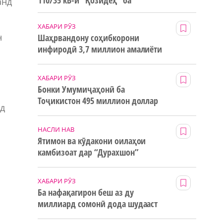
110/35 кВ-и “Қозидеҳ” ба
анд
истифода дода мешавад
ХАБАРИ РӮЗ
н
Шаҳрвандону соҳибкорони
инфиродӣ 3,7 миллион амалиёти
ғайринақдӣ анҷом додаанд
ХАБАРИ РӮЗ
Бонки Умумиҷаҳонӣ ба
Тоҷикистон 495 миллион доллар
яд
маблағи грантӣ додааст
НАСЛИ НАВ
Ятимон ва кӯдакони оилаҳои
камбизоат дар “Дурахшон”
истироҳат мекунанд
ХАБАРИ РӮЗ
Ба нафақагирон беш аз ду
миллиард сомонӣ дода шудааст