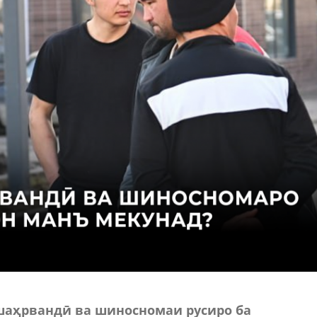
шаҳрвандӣ ва шиносномаи русиро ба