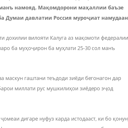
 манъ намояд. Мақомдорони маҳаллии баъзе
ба Думаи давлатии Россия муроҷиат намудаан
ати дохилии вилояти Калуга аз мақомоти федерали
аро ба муҳоҷирон ба муҳлати 25-30 сол манъ
ва маскун гаштани теъдоди зиёди бегонагон дар
 барои миллати рус мушкилиҳои зиёдеро эҷод
ҷомеаи дигаре нуфуз карда истодааст, ки бо қонун