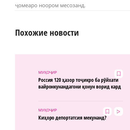
ҷомеаро ноором месозанд.
Похожие новости
МУҲОҶИР
Россия 120 ҳазор тоҷикро ба рӯйхати
вайронкунандагони қонун ворид кард
МУҲОҶИР
Киҳоро депортатсия мекунанд?