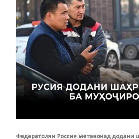
Федератсияи Россия метавонад додани 