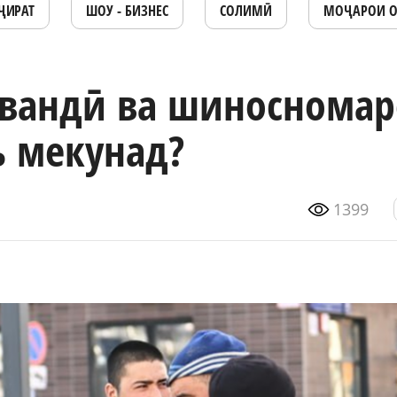
ҶИРАТ
ШОУ - БИЗНЕС
СОЛИМӢ
МОҶАРОИ 
рвандӣ ва шиносномар
 мекунад?
1399