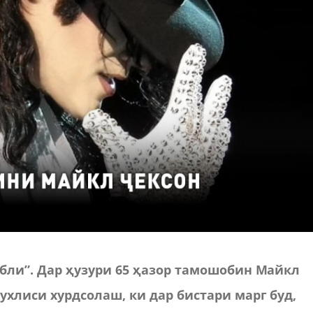
мбли”. Дар ҳузури 65 ҳазор тамошобин Майкл
ухлиси хурдсолаш, ки дар бистари марг буд,