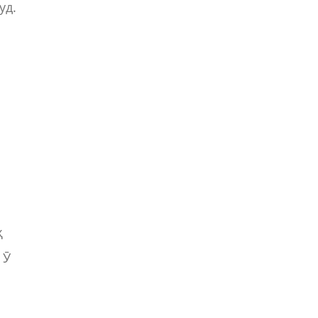
уд.
ҳ
 Ӯ