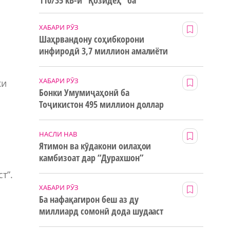
110/35 кВ-и “Қозидеҳ” ба
истифода дода мешавад
ХАБАРИ РӮЗ
Шаҳрвандону соҳибкорони
инфиродӣ 3,7 миллион амалиёти
ғайринақдӣ анҷом додаанд
ХАБАРИ РӮЗ
ки
Бонки Умумиҷаҳонӣ ба
Тоҷикистон 495 миллион доллар
маблағи грантӣ додааст
НАСЛИ НАВ
Ятимон ва кӯдакони оилаҳои
камбизоат дар “Дурахшон”
истироҳат мекунанд
т”.
ХАБАРИ РӮЗ
Ба нафақагирон беш аз ду
миллиард сомонӣ дода шудааст