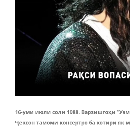
16-уми июли соли 1988. Варзишгоҳи “Уэ
Ҷексон тамоми консертро ба хотири як м