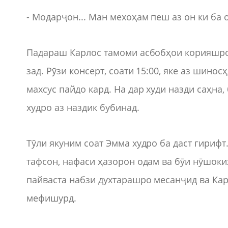
- Модарҷон... Ман мехоҳам пеш аз он ки ба 
Падараш Карлос тамоми асбобҳои корияшро 
зад. Рӯзи консерт, соати 15:00, яке аз шин
махсус пайдо кард. На дар худи назди саҳна,
худро аз наздик бубинад.
Тӯли якуним соат Эмма худро ба даст гириф
тафсон, нафаси ҳазорон одам ва бӯи нӯшоки
пайваста набзи духтарашро месанҷид ва Кар
мефишурд.