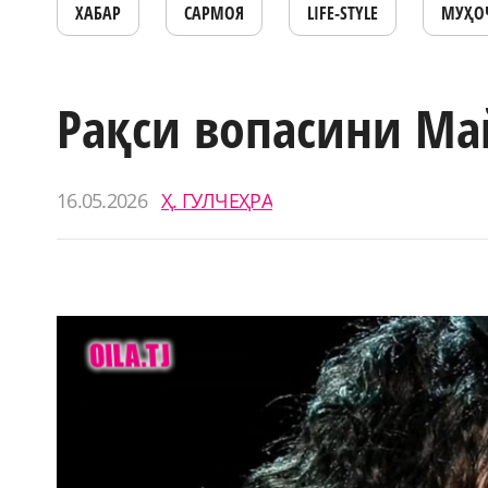
ХАБАР
САРМОЯ
LIFE-STYLE
МУҲО
Рақси вопасини Ма
16.05.2026
Ҳ. ГУЛЧЕҲРА