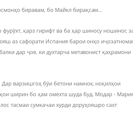
осмонҳо биравам, бо Майкл бирақсам...
фурӯхт, қарз гирифт ва ба ҳар шиносу ношинос з
осҳояш аз сафорати Испания барои онҳо иҷозатнома
 балки дар ҷое, ки духтарча метавонист қаҳрамони
т. Дар варзишгоҳ бӯи бетони намнок, ноқилҳои
ҳои ширин бо ҳам омехта шуда буд. Модар - Мария
лос тасмаи сумкачаи хурди доруҳояшро сахт