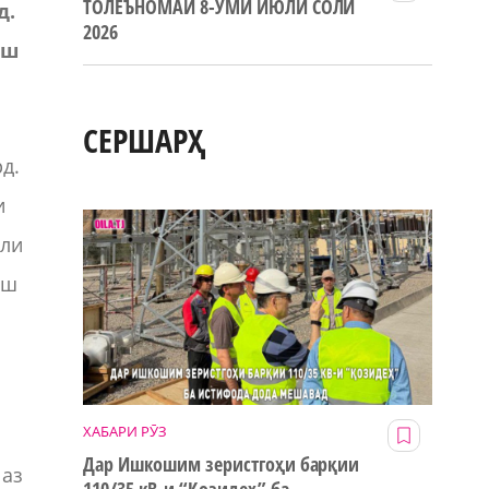
ТОЛЕЪНОМАИ 8-УМИ ИЮЛИ СОЛИ
д.
2026
яш
СЕРШАРҲ
рд.
и
сли
ӯш
ХАБАРИ РӮЗ
Дар Ишкошим зеристгоҳи барқии
 аз