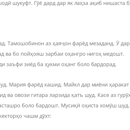
 шодӣ шукуфт. Гӯё дард дар як лаҳза ақиб нишаста б
ад. Тамошобинон аз ҳаяҷон фарёд мезаданд. Ӯ дар
зад ва бо пойҳояш зарбаи оҳангро нигоҳ медошт.
и заъфи зиёд ба ҳукми оҳанг боло бардорад.
уд. Мария фарёд кашид. Майкл дар миёни ҳаракат
ид ва овози гитара ларзида қатъ шуд. Касе аз гурӯ
дасташро боло бардошт. Мусиқӣ оҳиста хомӯш шуд.
жекторҳо чашм дӯхт: