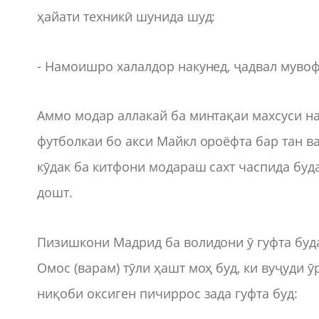
ҳайати техникӣ шунида шуд:
- Намоишро халалдор накунед, ҷадвал муво
Аммо модар аллакай ба минтақаи махсуси наз
футболкаи бо акси Майкл ороёфта бар тан в
кӯдак ба китфони модараш сахт часпида буда
дошт.
Пизишкони Мадрид ба волидони ӯ гуфта будан
Омос (варам) тӯли ҳашт моҳ буд, ки вуҷуди ӯ
ниқоби оксиген пичиррос зада гуфта буд: