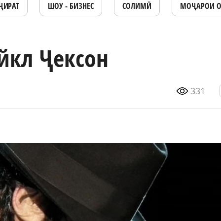
ҶИРАТ
ШОУ - БИЗНЕС
СОЛИМӢ
МОҶАРОИ 
йкл Ҷексон
331