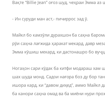
Вақте “Billie Jean” оғоз шуд, чеҳраи Эмма аз
- Ин суруди ман аст,- пичиррос зад ӯ.
Майкл бо камзӯли дурахшон ба саҳна баром
рӯи саҳна лағжида ҳаракат мекард, давр ме
Эмма кӯшиш мекард, ки дастонашро бо вуҷуд
Ногаҳон сари кӯдак ба китфи модараш хам ш
шах шуда монд. Садои нағора боз ду бор тан
ишора кард, ки “давом диҳед”, аммо Майкл 
ба канори саҳна омад ва ба миёни нури про