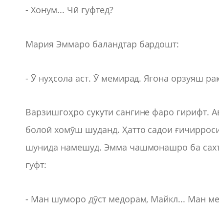
- Хонум... Чӣ гуфтед?
Мария Эммаро баландтар бардошт:
- Ӯ нуҳсола аст. Ӯ мемирад. Ягона орзуяш ра
Варзишгоҳро сукути сангине фаро гирифт. А
болоӣ хомӯш шуданд. Ҳатто садои ғичирроси
шунида намешуд. Эмма чашмонашро ба сахтӣ 
гуфт:
- Ман шуморо дӯст медорам, Майкл... Ман ме