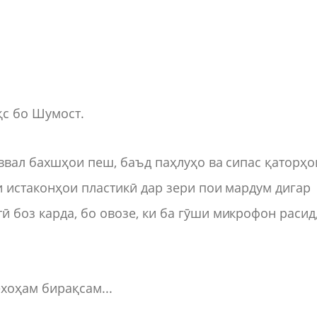
қс бо Шумост.
ввал бахшҳои пеш, баъд паҳлуҳо ва сипас қаторҳо
 истаконҳои пластикӣ дар зери пои мардум дигар
боз карда, бо овозе, ки ба гӯши микрофон расид
хоҳам бирақсам...