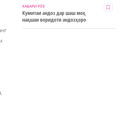
ХАБАРИ РӮЗ
Кумитаи андоз дар шаш моҳ
нақшаи воридоти андозҳоро
123% иҷро кард
анг
и
,