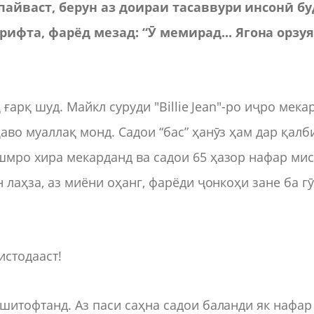
 пайваст, берун аз доираи тасаввури инсонӣ бу
ифта, фарёд мезад: “Ӯ мемирад... Ягона орзу
ғарқ шуд. Майкл суруди "Billie Jean"-ро иҷро мека
аво муаллақ монд. Садои “бас” ҳанӯз ҳам дар қалб
шмро хира мекарданд ва садои 65 ҳазор нафар ми
 лаҳза, аз миёни оҳанг, фарёди ҷонкоҳи зане ба г
истодааст!
шитофтанд. Аз паси саҳна садои баланди як нафар