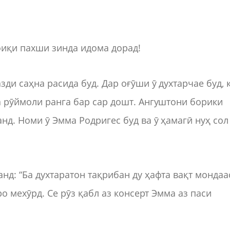
фиқи пахши зинда идома дорад!
ди саҳна расида буд. Дар оғӯши ӯ духтарчае буд, 
а рӯймоли ранга бар сар дошт. Ангуштони борики
нд. Номи ӯ Эмма Родригес буд ва ӯ ҳамагӣ нуҳ сол
д: “Ба духтаратон тақрибан ду ҳафта вақт мондаас
ро мехӯрд. Се рӯз қабл аз консерт Эмма аз паси