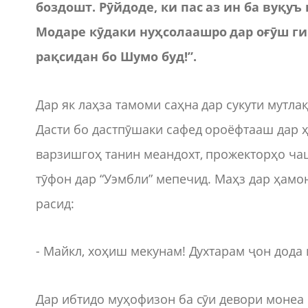
боздошт. Рӯйдоде, ки пас аз ин ба вуқуъ
Модаре кӯдаки нуҳсолаашро дар оғӯш гир
рақсидан бо Шумо буд!”.
Дар як лаҳза тамоми саҳна дар сукути мутлақ 
Дасти бо дастпӯшаки сафед ороёфтааш дар ҳ
варзишгоҳ танин меандохт, прожекторҳо ча
тӯфон дар “Уэмбли” мепечид. Маҳз дар ҳамон
расид:
- Майкл, хоҳиш мекунам! Духтарам ҷон дода 
Дар ибтидо муҳофизон ба сӯи девори монеа 