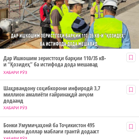
Дар Ишкошим зеристгоҳи барқии 110/35 кВ-
и “Қозидеҳ” ба истифода дода мешавад
ХАБАРИ РӮЗ
Шаҳрвандону соҳибкорони инфиродӣ 3,7
миллион амалиёти ғайринақдӣ анҷом
додаанд
ХАБАРИ РӮЗ
Бонки Умумиҷаҳонӣ ба Тоҷикистон 495
миллион доллар маблағи грантӣ додааст
ХАБАРИ РӮЗ