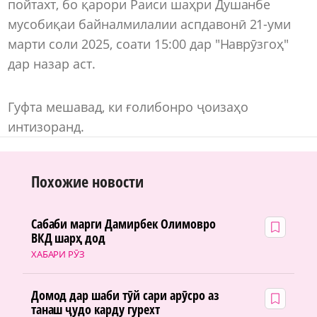
пойтахт, бо қарори Раиси шаҳри Душанбе
мусобиқаи байналмилалии аспдавонӣ 21-уми
марти соли 2025, соати 15:00 дар "Наврӯзгоҳ"
дар назар аст.
Гуфта мешавад, ки ғолибонро ҷоизаҳо
интизоранд.
Похожие новости
Сабаби марги Дамирбек Олимовро
ВКД шарҳ дод
ХАБАРИ РӮЗ
Домод дар шаби тӯй сари арӯсро аз
танаш ҷудо карду гурехт