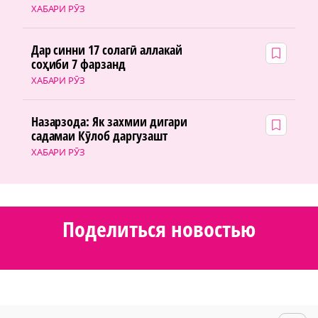
ХАБАРИ РӮЗ
Дар синни 17 солагӣ аллакай
соҳиби 7 фарзанд
ХАБАРИ РӮЗ
Назарзода: Як захмии дигари
садамаи Кӯлоб даргузашт
ХАБАРИ РӮЗ
Поделиться новостью