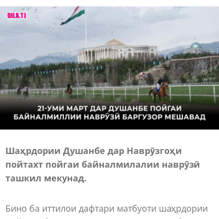
Шаҳрдории Душанбе дар Наврӯзгоҳи
пойтахт пойгаи байналмилалии наврӯзӣ
ташкил мекунад.
Бино ба иттилои дафтари матбуоти шаҳрдории