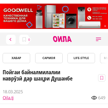
ХАБАР
САРМОЯ
LIFE-STYLE
М
Пойгаи байналмилалии
наврӯзӣ дар шаҳри Душанбе
18.03.2025
Oila.tj
649