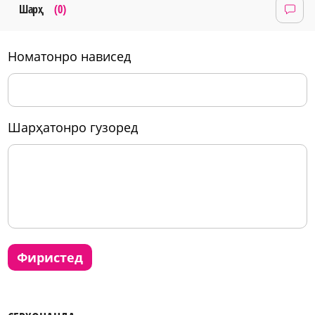
Шарҳ
(0)
номатонро нависед
шарҳатонро гузоред
фиристед