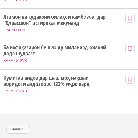
Ятимон ва кӯдакони оилаҳои камбизоат дар
“Дурахшон” истироҳат мекунанд
НАСЛИ НАВ
Ба нафақагирон беш аз ду миллиард сомонӣ
дода шудааст
ХАБАРИ РӮЗ
Кумитаи андоз дар шаш моҳ нақшаи
воридоти андозҳоро 123% иҷро кард
ХАБАРИ РӮЗ
ОИЛА.ТЧ