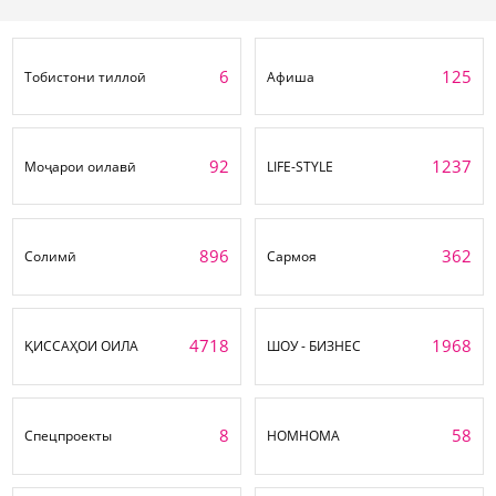
6
125
Тобистони тиллоӣ
Афиша
92
1237
Моҷарои оилавӣ
LIFE-STYLE
896
362
Солимӣ
Сармоя
4718
1968
ҚИССАҲОИ ОИЛА
ШОУ - БИЗНЕС
8
58
Спецпроекты
НОМНОМА