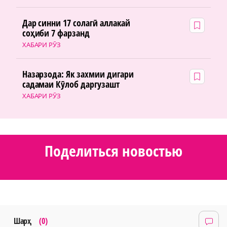
Дар синни 17 солагӣ аллакай
соҳиби 7 фарзанд
ХАБАРИ РӮЗ
Назарзода: Як захмии дигари
садамаи Кӯлоб даргузашт
ХАБАРИ РӮЗ
Поделиться новостью
Шарҳ
(0)