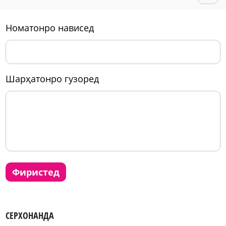
номатонро нависед
шарҳатонро гузоред
фиристед
СЕРХОНАНДА