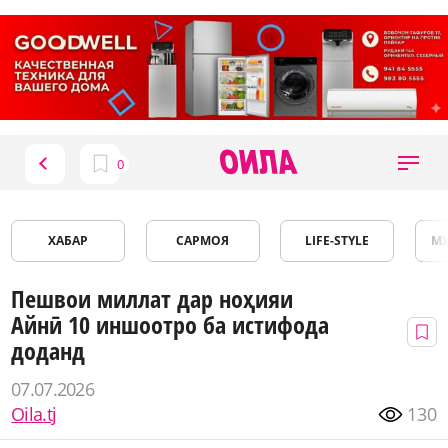
ХАБАР
САРМОЯ
LIFE-STYLE
М
Пешвои миллат дар ноҳияи
Айнӣ 10 иншоотро ба истифода
доданд
07.07.2026
Oila.tj
130