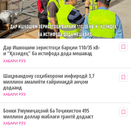
Дар Ишкошим зеристгоҳи барқии 110/35 кВ-
и “Қозидеҳ” ба истифода дода мешавад
ХАБАРИ РӮЗ
Шаҳрвандону соҳибкорони инфиродӣ 3,7
миллион амалиёти ғайринақдӣ анҷом
додаанд
ХАБАРИ РӮЗ
Бонки Умумиҷаҳонӣ ба Тоҷикистон 495
миллион доллар маблағи грантӣ додааст
ХАБАРИ РӮЗ