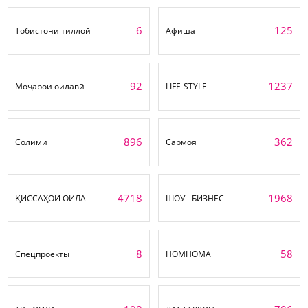
6
125
Тобистони тиллоӣ
Афиша
92
1237
Моҷарои оилавӣ
LIFE-STYLE
896
362
Солимӣ
Сармоя
4718
1968
ҚИССАҲОИ ОИЛА
ШОУ - БИЗНЕС
8
58
Спецпроекты
НОМНОМА