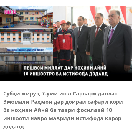
Субҳи имрӯз, 7-уми июл Сарвари давлат
Эмомалӣ Раҳмон дар доираи сафари корӣ
ба ноҳияи Айнӣ ба таври фосилавӣ 10
иншооти навро мавриди истифода қарор
доданд.