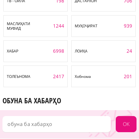
198
706
ТВ - ОИЛА
ДАСТАРХОН
МАСЛИҲАТИ
1244
939
МУҲОҶИРАТ
МУФИД
6998
24
ХАБАР
ЛОИҲА
2417
201
ТОЛЕЪНОМА
Хобнома
ОБУНА БА ХАБАРҲО
OK