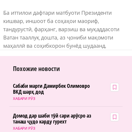
Ба иттилои дафтари матбуоти Президенти
кишвар, иншоот ба соҳаҳои маориф,
тандурустӣ, фарҳанг, варзиш ва муқаддасоти
Ватан тааллуқ дошта, аз ҷониби мақомоти
маҳаллӣ ва соҳибкорон бунёд шудаанд.
Похожие новости
Сабаби марги Дамирбек Олимовро
ВКД шарҳ дод
ХАБАРИ РӮЗ
Домод дар шаби тӯй сари арӯсро аз
танаш ҷудо карду гурехт
ХАБАРИ РӮЗ