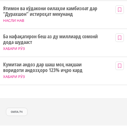
Ятимон ва кӯдакони оилаҳои камбизоат дар
“Дурахшон” истироҳат мекунанд
НАСЛИ НАВ
Ба нафақагирон беш аз ду миллиард сомонӣ
дода шудааст
ХАБАРИ РӮЗ
Кумитаи андоз дар шаш моҳ нақшаи
воридоти андозҳоро 123% иҷро кард
ХАБАРИ РӮЗ
ОИЛА.ТЧ