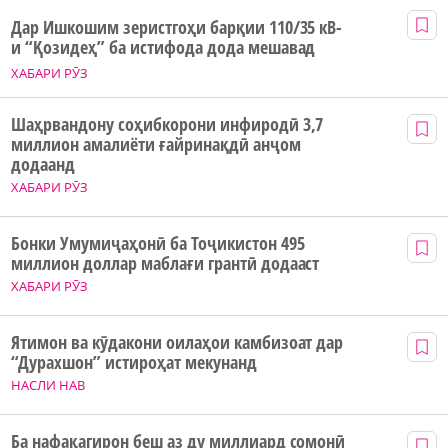
Дар Ишкошим зеристгоҳи барқии 110/35 кВ-
и “Қозидеҳ” ба истифода дода мешавад
ХАБАРИ РӮЗ
Шаҳрвандону соҳибкорони инфиродӣ 3,7
миллион амалиёти ғайринақдӣ анҷом
додаанд
ХАБАРИ РӮЗ
Бонки Умумиҷаҳонӣ ба Тоҷикистон 495
миллион доллар маблағи грантӣ додааст
ХАБАРИ РӮЗ
Ятимон ва кӯдакони оилаҳои камбизоат дар
“Дурахшон” истироҳат мекунанд
НАСЛИ НАВ
Ба нафақагирон беш аз ду миллиард сомонӣ