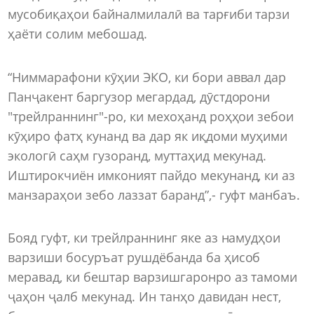
мусобиқаҳои байналмилалӣ ва тарғиби тарзи
ҳаёти солим мебошад.
“Ниммарафони кӯҳии ЭКО, ки бори аввал дар
Панҷакент баргузор мегардад, дӯстдорони
"трейлраннинг"-ро, ки мехоҳанд роҳҳои зебои
кӯҳиро фатҳ кунанд ва дар як иқдоми муҳими
экологӣ саҳм гузоранд, муттаҳид мекунад.
Иштирокчиён имконият пайдо мекунанд, ки аз
манзараҳои зебо лаззат баранд”,- гуфт манбаъ.
Бояд гуфт, ки трейлраннинг яке аз намудҳои
варзиши босуръат рушдёбанда ба ҳисоб
меравад, ки бештар варзишгаронро аз тамоми
ҷаҳон ҷалб мекунад. Ин танҳо давидан нест,