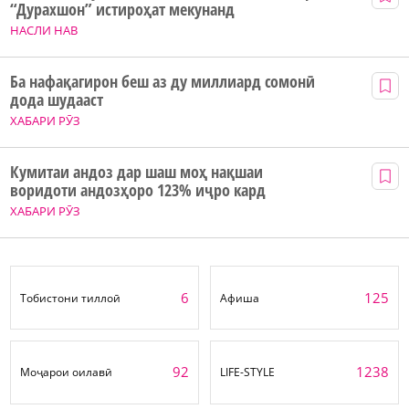
“Дурахшон” истироҳат мекунанд
НАСЛИ НАВ
Ба нафақагирон беш аз ду миллиард сомонӣ
дода шудааст
ХАБАРИ РӮЗ
Кумитаи андоз дар шаш моҳ нақшаи
воридоти андозҳоро 123% иҷро кард
ХАБАРИ РӮЗ
6
125
Тобистони тиллоӣ
Афиша
92
1238
Моҷарои оилавӣ
LIFE-STYLE