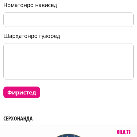
номатонро нависед
шарҳатонро гузоред
фиристед
СЕРХОНАНДА