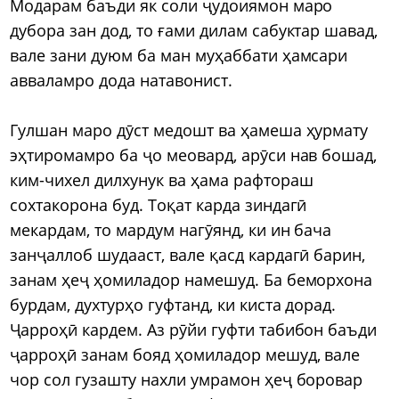
Модарам баъди як соли ҷудоиямон маро
дубора зан дод, то ғами дилам сабуктар шавад,
вале зани дуюм ба ман муҳаббати ҳамсари
авваламро дода натавонист.
Гулшан маро дӯст медошт ва ҳамеша ҳурмату
эҳтиромамро ба ҷо меовард, арӯси нав бошад,
ким-чихел дилхунук ва ҳама рафтораш
сохтакорона буд. Тоқат карда зиндагӣ
мекардам, то мардум нагӯянд, ки ин бача
занҷаллоб шудааст, вале қасд кардагӣ барин,
занам ҳеҷ ҳомиладор намешуд. Ба беморхона
бурдам, духтурҳо гуфтанд, ки киста дорад.
Ҷарроҳӣ кардем. Аз рӯйи гуфти табибон баъди
ҷарроҳӣ занам бояд ҳомиладор мешуд, вале
чор сол гузашту нахли умрамон ҳеҷ боровар