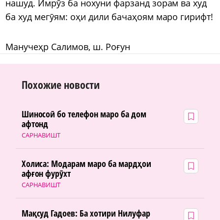
нашуд. Имрӯз ба нохуни фарзанд зорам ва худ
ба худ мегӯям: оҳи дили бачаҳоям маро гирифт!
Манучеҳр Салимов, ш. Роғун
Похожие новости
Шиносоӣ бо телефон маро ба дом
афтонд
САРНАВИШТ
Холиса: Модарам маро ба мардҳои
афғон фурӯхт
САРНАВИШТ
Мақсуд Гадоев: Ба хотири Нилуфар