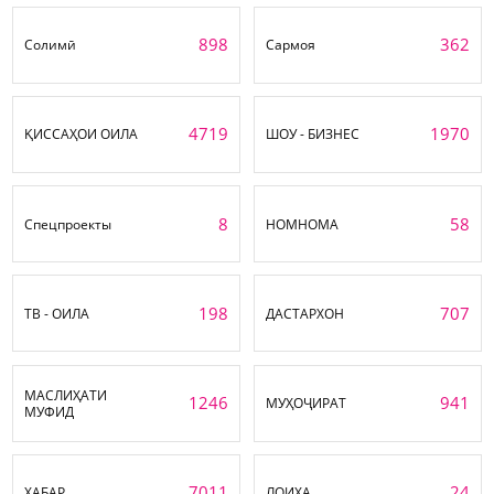
898
362
Солимӣ
Сармоя
4719
1970
ҚИССАҲОИ ОИЛА
ШОУ - БИЗНЕС
8
58
Спецпроекты
НОМНОМА
198
707
ТВ - ОИЛА
ДАСТАРХОН
МАСЛИҲАТИ
1246
941
МУҲОҶИРАТ
МУФИД
7011
24
ХАБАР
ЛОИҲА