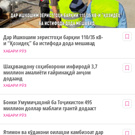
Дар Ишкошим зеристгоҳи барқии 110/35 кВ-
и “Қозидеҳ” ба истифода дода мешавад
ХАБАРИ РӮЗ
Шаҳрвандону соҳибкорони инфиродӣ 3,7
миллион амалиёти ғайринақдӣ анҷом
додаанд
ХАБАРИ РӮЗ
Бонки Умумиҷаҳонӣ ба Тоҷикистон 495
миллион доллар маблағи грантӣ додааст
ХАБАРИ РӮЗ
Ятимон ва кӯдакони оилаҳои камбизоат дар