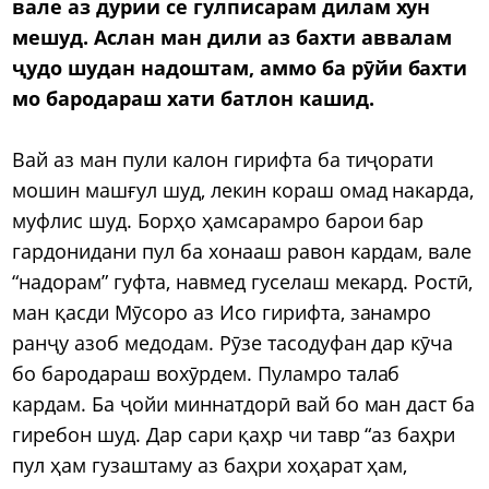
вале аз дурии се гулписарам дилам хун
мешуд. Аслан ман дили аз бахти аввалам
ҷудо шудан надоштам, аммо ба рӯйи бахти
мо бародараш хати батлон кашид.
Вай аз ман пули калон гирифта ба тиҷорати
мошин машғул шуд, лекин кораш омад накарда,
муфлис шуд. Борҳо ҳамсарамро барои бар
гардонидани пул ба хонааш равон кардам, вале
“надорам” гуфта, навмед гуселаш мекард. Ростӣ,
ман қасди Мӯсоро аз Исо гирифта, занамро
ранҷу азоб медодам. Рӯзе тасодуфан дар кӯча
бо бародараш вохӯрдем. Пуламро талаб
кардам. Ба ҷойи миннатдорӣ вай бо ман даст ба
гиребон шуд. Дар сари қаҳр чи тавр “аз баҳри
пул ҳам гузаштаму аз баҳри хоҳарат ҳам,