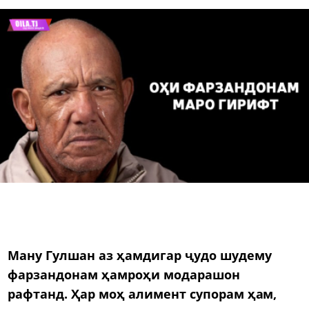
Ману Гулшан аз ҳамдигар ҷудо шудему
фарзандонам ҳамроҳи модарашон
рафтанд. Ҳар моҳ алимент супорам ҳам,