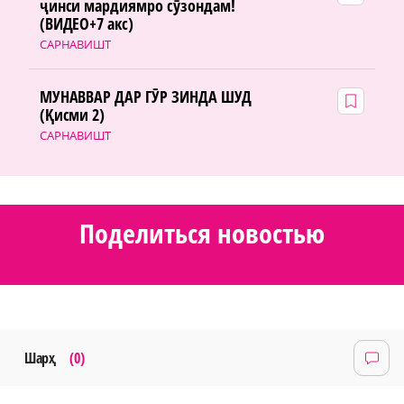
ҷинси мардиямро сӯзондам!
(ВИДЕО+7 акс)
САРНАВИШТ
МУНАВВАР ДАР ГӮР ЗИНДА ШУД
(Қисми 2)
САРНАВИШТ
Поделиться новостью
Шарҳ
(0)