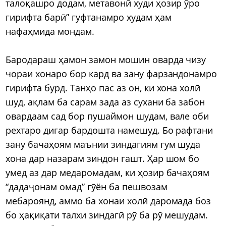
талоқашро додам, метавонӣ худи ҳозир ӯро
гирифта барӣ” гуфтанамро худам ҳам
нафаҳмида мондам.
Бародараш ҳамон замон мошин оварда чизу
чораи хонаро бор кард ва зану фарзандонамро
гирифта бурд. Танҳо пас аз он, ки хона холӣ
шуд, ақлам ба сарам зада аз сухани ба забон
овардаам сад бор пушаймон шудам, вале оби
рехтаро дигар бардошта намешуд. Бо рафтани
зану бачаҳоям маънии зиндагиям гум шуда
хона дар назарам зиндон гашт. Ҳар шом бо
умед аз дар медаромадам, ки ҳозир бачаҳоям
“дадаҷонам омад” гӯён ба пешвозам
мебароянд, аммо ба хонаи холӣ даромада боз
бо ҳақиқати талхи зиндагӣ рӯ ба рӯ мешудам.