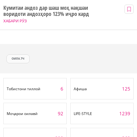
Кумитаи андоз дар шаш моҳ нақшаи
воридоти андозҳоро 123% иҷро кард
ХАБАРИ РӮЗ
ОИЛА.ТЧ
6
125
Тобистони тиллоӣ
Афиша
92
1239
Моҷарои оилавӣ
LIFE-STYLE