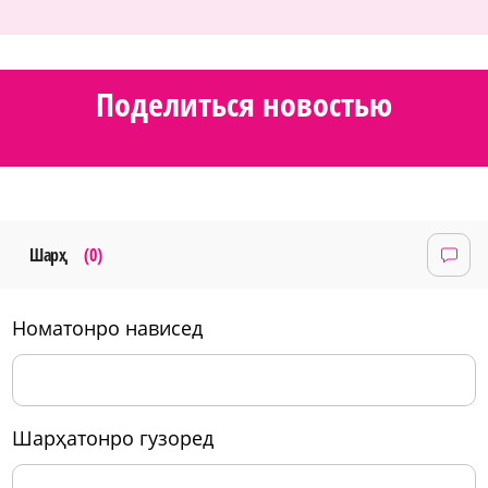
Поделиться новостью
Шарҳ
(0)
номатонро нависед
шарҳатонро гузоред