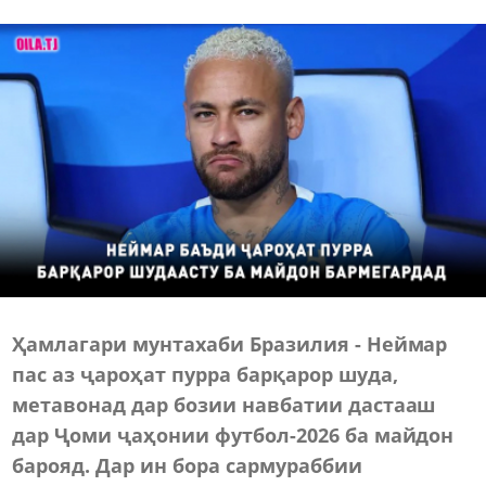
Ҳамлагари мунтахаби Бразилия - Неймар
пас аз ҷароҳат пурра барқарор шуда,
метавонад дар бозии навбатии дастааш
дар Ҷоми ҷаҳонии футбол-2026 ба майдон
барояд. Дар ин бора сармураббии