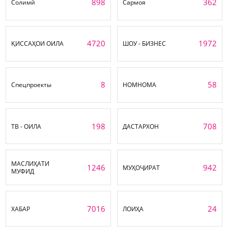
898
362
Солимӣ
Сармоя
4720
1972
ҚИССАҲОИ ОИЛА
ШОУ - БИЗНЕС
8
58
Спецпроекты
НОМНОМА
198
708
ТВ - ОИЛА
ДАСТАРХОН
МАСЛИҲАТИ
1246
942
МУҲОҶИРАТ
МУФИД
7016
24
ХАБАР
ЛОИҲА