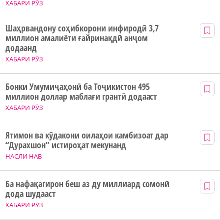
ХАБАРИ РӮЗ
Шаҳрвандону соҳибкорони инфиродӣ 3,7
миллион амалиёти ғайринақдӣ анҷом
додаанд
ХАБАРИ РӮЗ
Бонки Умумиҷаҳонӣ ба Тоҷикистон 495
миллион доллар маблағи грантӣ додааст
ХАБАРИ РӮЗ
Ятимон ва кӯдакони оилаҳои камбизоат дар
“Дурахшон” истироҳат мекунанд
НАСЛИ НАВ
Ба нафақагирон беш аз ду миллиард сомонӣ
дода шудааст
ХАБАРИ РӮЗ