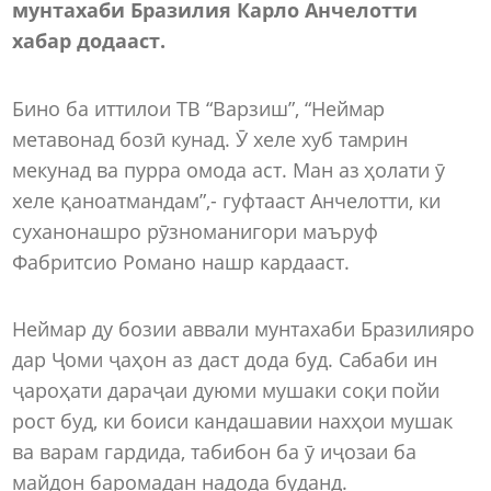
мунтахаби Бразилия Карло Анчелотти
хабар додааст.
Бино ба иттилои ТВ “Варзиш”, “Неймар
метавонад бозӣ кунад. Ӯ хеле хуб тамрин
мекунад ва пурра омода аст. Ман аз ҳолати ӯ
хеле қаноатмандам”,- гуфтааст Анчелотти, ки
суханонашро рӯзноманигори маъруф
Фабритсио Романо нашр кардааст.
Неймар ду бозии аввали мунтахаби Бразилияро
дар Ҷоми ҷаҳон аз даст дода буд. Сабаби ин
ҷароҳати дараҷаи дуюми мушаки соқи пойи
рост буд, ки боиси кандашавии нахҳои мушак
ва варам гардида, табибон ба ӯ иҷозаи ба
майдон баромадан надода буданд.