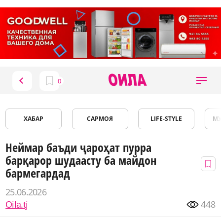
ХАБАР
САРМОЯ
LIFE-STYLE
М
Неймар баъди ҷароҳат пурра
барқарор шудаасту ба майдон
бармегардад
25.06.2026
Oila.tj
448