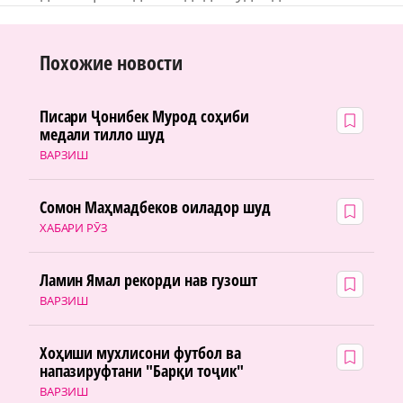
Похожие новости
Писари Ҷонибек Мурод соҳиби
медали тилло шуд
ВАРЗИШ
Сомон Маҳмадбеков оиладор шуд
ХАБАРИ РӮЗ
Ламин Ямал рекорди нав гузошт
ВАРЗИШ
Хоҳиши мухлисони футбол ва
напазируфтани "Барқи тоҷик"
ВАРЗИШ