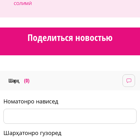
СОЛИМӢ
Поделиться новостью
Шарҳ
(0)
номатонро нависед
шарҳатонро гузоред