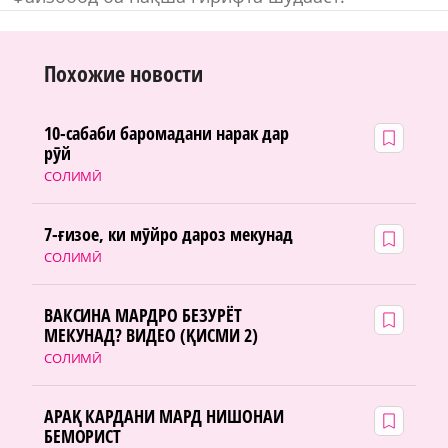
Похожие новости
10-сабаби баромадани нарак дар
рӯй
СОЛИМӢ
7-ғизое, ки мӯйро дароз мекунад
СОЛИМӢ
ВАКСИНА МАРДРО БЕЗУРЁТ
МЕКУНАД? ВИДЕО (ҚИСМИ 2)
СОЛИМӢ
АРАҚ КАРДАНИ МАРД НИШОНАИ
БЕМОРИСТ