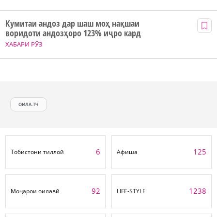
Кумитаи андоз дар шаш моҳ нақшаи
воридоти андозҳоро 123% иҷро кард
ХАБАРИ РӮЗ
ОИЛА.ТЧ
6
125
Тобистони тиллоӣ
Афиша
92
1238
Моҷарои оилавӣ
LIFE-STYLE