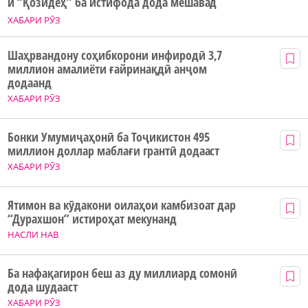
и “Қозидеҳ” ба истифода дода мешавад
ХАБАРИ РӮЗ
Шаҳрвандону соҳибкорони инфиродӣ 3,7
миллион амалиёти ғайринақдӣ анҷом
додаанд
ХАБАРИ РӮЗ
Бонки Умумиҷаҳонӣ ба Тоҷикистон 495
миллион доллар маблағи грантӣ додааст
ХАБАРИ РӮЗ
Ятимон ва кӯдакони оилаҳои камбизоат дар
“Дурахшон” истироҳат мекунанд
НАСЛИ НАВ
Ба нафақагирон беш аз ду миллиард сомонӣ
дода шудааст
ХАБАРИ РӮЗ