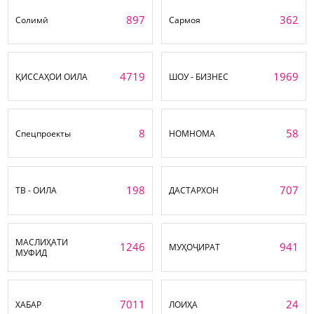
897
362
Солимӣ
Сармоя
4719
1969
ҚИССАҲОИ ОИЛА
ШОУ - БИЗНЕС
8
58
Спецпроекты
НОМНОМА
198
707
ТВ - ОИЛА
ДАСТАРХОН
МАСЛИҲАТИ
1246
941
МУҲОҶИРАТ
МУФИД
7011
24
ХАБАР
ЛОИҲА