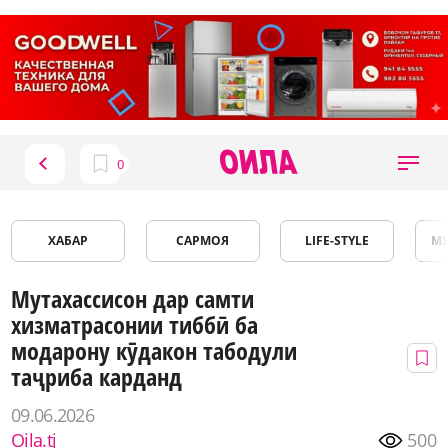
ХАБАР
САРМОЯ
LIFE-STYLE
М
Мутахассисон дар самти
хизматрасонии тиббӣ ба
модарону кӯдакон табодули
таҷриба карданд
09.06.2026
Oila.tj
500