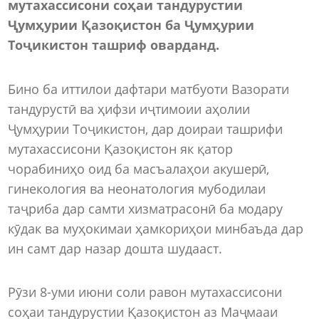
мутахассисони соҳаи тандурустии
Ҷумҳурии Қазоқистон ба Ҷумҳурии
Тоҷикистон ташриф оварданд.
Бино ба иттилои дафтари матбуоти Вазорати
тандурустӣ ва ҳифзи иҷтимоии аҳолии
Ҷумҳурии Тоҷикистон, дар доираи ташрифи
мутахассисони Қазоқистон як қатор
чорабиниҳо оид ба масъалаҳои акушерӣ,
гинекология ва неонатология мубодилаи
таҷриба дар самти хизматрасонӣ ба модару
кӯдак ва муҳокимаи ҳамкориҳои минбаъда дар
ин самт дар назар дошта шудааст.
Рӯзи 8-уми июни соли равон мутахассисони
соҳаи тандурустии Қазоқистон аз Маҷмааи