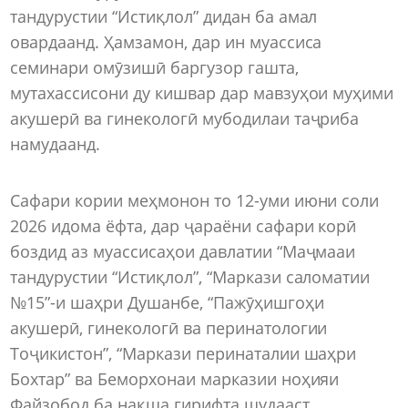
тандурустии “Истиқлол” дидан ба амал
овардаанд. Ҳамзамон, дар ин муассиса
семинари омӯзишӣ баргузор гашта,
мутахассисони ду кишвар дар мавзуҳои муҳими
акушерӣ ва гинекологӣ мубодилаи таҷриба
намудаанд.
Сафари кории меҳмонон то 12-уми июни соли
2026 идома ёфта, дар ҷараёни сафари корӣ
боздид аз муассисаҳои давлатии “Маҷмааи
тандурустии “Истиқлол”, “Маркази саломатии
№15”-и шаҳри Душанбе, “Пажӯҳишгоҳи
акушерӣ, гинекологӣ ва перинатологии
Тоҷикистон”, “Маркази перинаталии шаҳри
Бохтар” ва Беморхонаи марказии ноҳияи
Файзобод ба нақша гирифта шудааст.