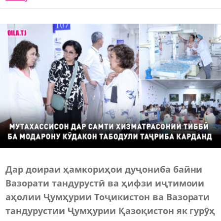
Дар доираи ҳамкориҳои дуҷониба байни
Вазорати тандурустӣ ва ҳифзи иҷтимоии
аҳолии Ҷумҳурии Тоҷикистон ва Вазорати
тандурустии Ҷумҳурии Қазоқистон як гурӯҳ