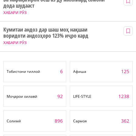
дода шудааст
ХАБАРИ РӮЗ
Кумитаи андоз дар шаш моҳ нақшаи
воридоти андозҳоро 123% иҷро кард
ХАБАРИ РӮЗ
6
125
Тобистони тиллоӣ
Афиша
92
1238
Моҷарои оилавӣ
LIFE-STYLE
896
362
Солимӣ
Сармоя