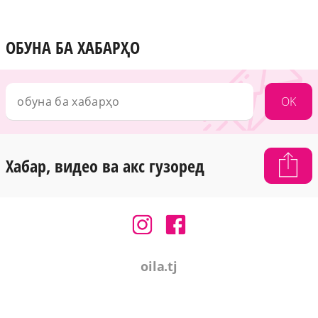
ОБУНА БА ХАБАРҲО
OK
Хабар, видео ва акс гузоред
oila.tj