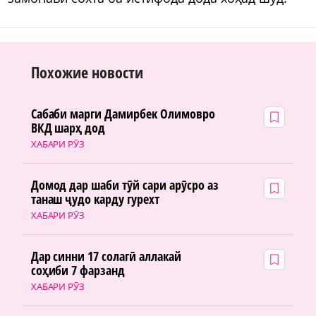
Похожие новости
Сабаби марги Дамирбек Олимовро
ВКД шарҳ дод
ХАБАРИ РӮЗ
Домод дар шаби тӯй сари арӯсро аз
танаш ҷудо карду гурехт
ХАБАРИ РӮЗ
Дар синни 17 солагӣ аллакай
соҳиби 7 фарзанд
ХАБАРИ РӮЗ