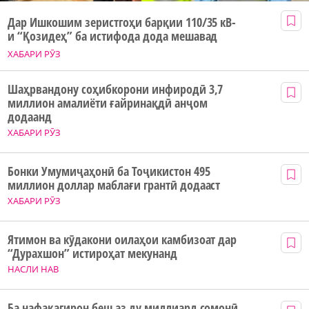
Дар Ишкошим зеристгоҳи барқии 110/35 кВ-
и “Қозидеҳ” ба истифода дода мешавад
ХАБАРИ РӮЗ
Шаҳрвандону соҳибкорони инфиродӣ 3,7
миллион амалиёти ғайринақдӣ анҷом
додаанд
ХАБАРИ РӮЗ
Бонки Умумиҷаҳонӣ ба Тоҷикистон 495
миллион доллар маблағи грантӣ додааст
ХАБАРИ РӮЗ
Ятимон ва кӯдакони оилаҳои камбизоат дар
“Дурахшон” истироҳат мекунанд
НАСЛИ НАВ
Ба нафақагирон беш аз ду миллиард сомонӣ