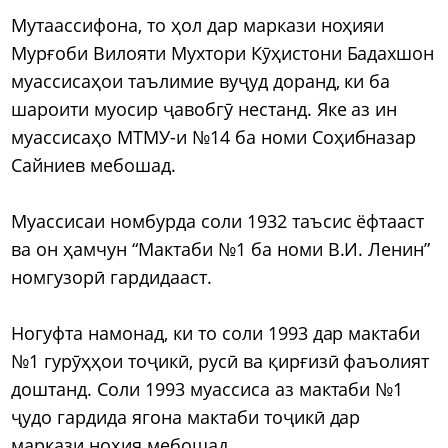
Мутаассифона, то ҳол дар маркази ноҳияи
Мурғоби Вилояти Мухтори Кӯҳистони Бадахшон
муассисаҳои таълимие вуҷуд доранд, ки ба
шароити муосир ҷавобгӯ нестанд. Яке аз ин
муассисаҳо МТМУ-и №14 ба номи Соҳибназар
Сайниев мебошад.
Муассисаи номбурда соли 1932 таъсис ёфтааст
ва он ҳамчун “Мактаби №1 ба номи В.И. Ленин”
номгузорӣ гардидааст.
Ногуфта намонад, ки то соли 1993 дар мактаби
№1 гурӯҳҳои тоҷикӣ, русӣ ва қирғизӣ фаъолият
доштанд. Соли 1993 муассиса аз мактаби №1
ҷудо гардида ягона мактаби тоҷикӣ дар
маркази ноҳия мебошад.