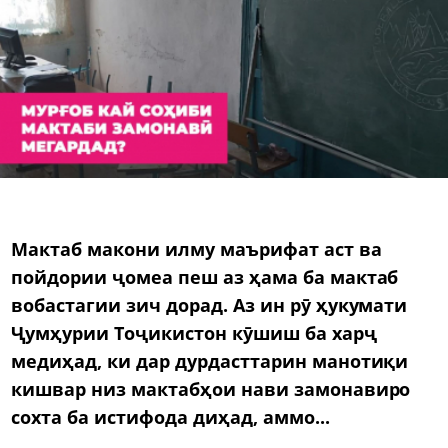
Мактаб макони илму маърифат аст ва
пойдории ҷомеа пеш аз ҳама ба мактаб
вобастагии зич дорад. Аз ин рӯ ҳукумати
Ҷумҳурии Тоҷикистон кӯшиш ба харҷ
медиҳад, ки дар дурдасттарин манотиқи
кишвар низ мактабҳои нави замонавиро
сохта ба истифода диҳад, аммо...