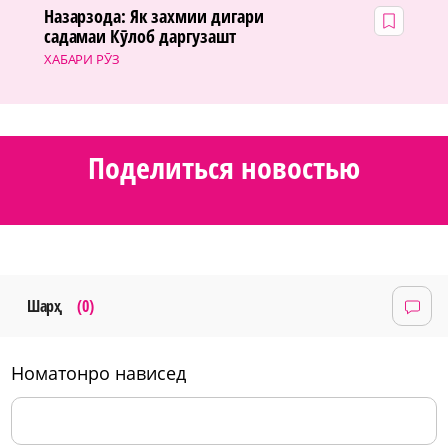
Назарзода: Як захмии дигари
садамаи Кӯлоб даргузашт
ХАБАРИ РӮЗ
Поделиться новостью
Шарҳ
(0)
номатонро нависед