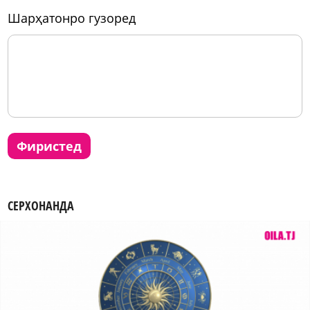
шарҳатонро гузоред
фиристед
СЕРХОНАНДА