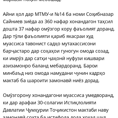
Айни ҳол дар МТМУ-и №14 ба номи Соҳибназар
Сайниев зиёда аз 360 нафар хонандагон таҳсил
дошта 37 нафар омӯзгор кору фаъолият доранд.
Дар тӯли фаъолияти қариб якасраи худ
муассиса тавонист садҳо мутахассисони
барҷастаро дар соҳаҳои гуногун омода созад,
ки имрӯз дар сатҳи ҷаҳонӣ нуфузи кишвари
азизамонро баланд мебардоранд. Барои
минбаъд низ омода намудани чунин кадрҳо
мактаб ба шароити замонавӣ ниёз дорад.
Омӯзгорону хонандагони муассиса умедворанд,
ки дар арафаи 30-солагии Истиқлолияти
Давлатии Ҷумҳурии Тоҷикистон мактаби наву
замонавӣ сохта ба истифода дода хоҳад шуд.