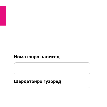
номатонро нависед
шарҳатонро гузоред