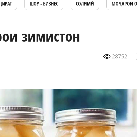
ҶИРАТ
ШОУ - БИЗНЕС
СОЛИМӢ
МОҶАРОИ 
рои зимистон
28752