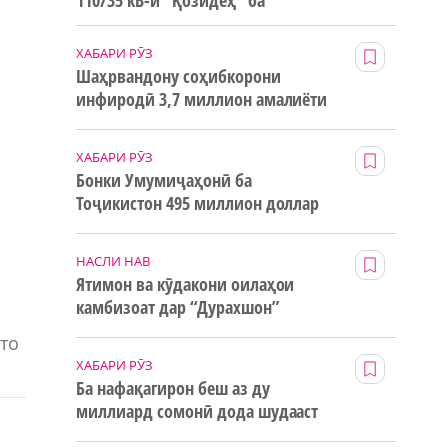
110/35 кВ-и “Қозидеҳ” ба
истифода дода мешавад
ХАБАРИ РӮЗ
Шаҳрвандону соҳибкорони
инфиродӣ 3,7 миллион амалиёти
ғайринақдӣ анҷом додаанд
ХАБАРИ РӮЗ
Бонки Умумиҷаҳонӣ ба
Тоҷикистон 495 миллион доллар
маблағи грантӣ додааст
НАСЛИ НАВ
Ятимон ва кӯдакони оилаҳои
камбизоат дар “Дурахшон”
истироҳат мекунанд
то
ХАБАРИ РӮЗ
Ба нафақагирон беш аз ду
миллиард сомонӣ дода шудааст