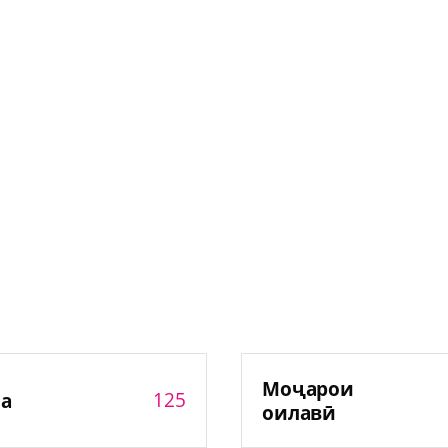
Моҷарои
125
а
оилавӣ