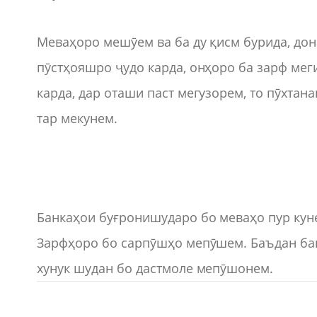
Меваҳоро мешӯем ва ба ду қисм бурида, до
пӯстҳояшро ҷудо карда, онҳоро ба зарф мег
карда, дар оташи паст мегузорем, то пӯхтан
тар мекунем.
Банкаҳои буғронишударо бо меваҳо пур кун
Зарфҳоро бо сарпӯшҳо мепӯшем. Баъдан ба
хунук шудан бо дастмоле мепӯшонем.