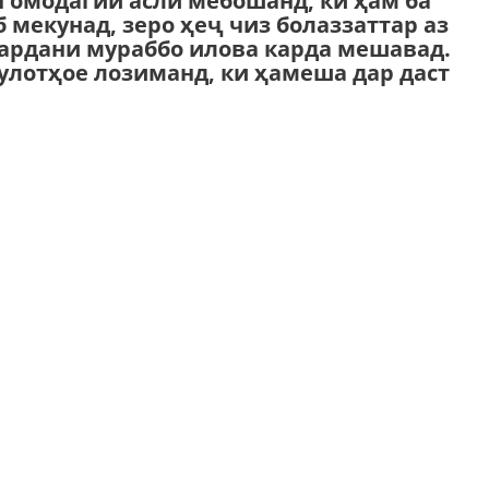
н омодагии аслӣ мебошанд, ки ҳам ба
 мекунад, зеро ҳеҷ чиз болаззаттар аз
 кардани мураббо илова карда мешавад.
улотҳое лозиманд, ки ҳамеша дар даст