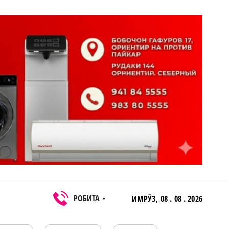
РОБИТА
ИМРӮЗ,
08 . 08 . 2026
▼