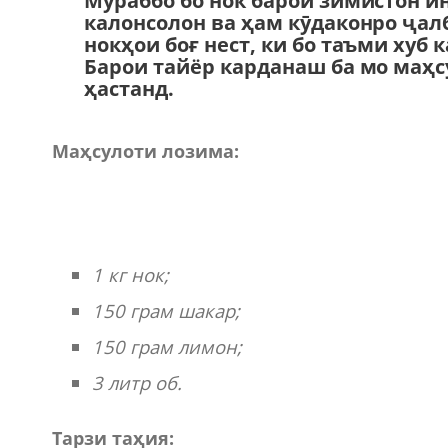
Мураббо бо нок барои зимистон и
калонсолон ва ҳам кӯдаконро ҷалб
нокҳои боғ нест, ки бо таъми хуб
Барои тайёр карданаш ба мо маҳс
ҳастанд.
Маҳсулоти лозима:
1 кг нок;
150 грам шакар;
150 грам лимон;
3 литр об.
Тарзи таҳия: