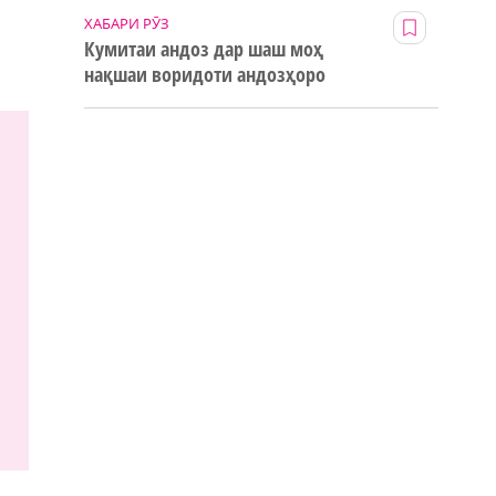
ХАБАРИ РӮЗ
Кумитаи андоз дар шаш моҳ
нақшаи воридоти андозҳоро
123% иҷро кард