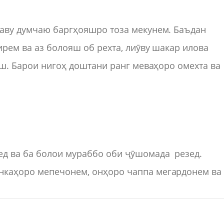
наву думчаю баргҳояшро тоза мекунем. Баъдан
ирем ва аз болояш об рехта, лиӯву шакар илова
аш. Барои нигоҳ доштани ранг меваҳоро омехта ва
ед ва ба болои мураббо оби ҷӯшомада резед.
нкаҳоро мепечонем, онҳоро чаппа мегардонем ва 