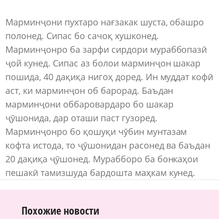
Марминҷони пухтаро нағзакак шуста, обашро
полонед. Сипас бо сачоқ хушконед.
Марминҷонро ба зарфи сирдори мураббопазӣ
ҷой кунед. Сипас аз болои марминҷон шакар
пошида, 40 дақиқа нигоҳ доред. Ин муддат кофӣ
аст, ки марминҷон об барорад. Баъдан
марминҷони оббаровардаро бо шакар
ҷӯшонида, дар оташи паст гузоред.
Марминҷонро бо қошуқи чӯбин мунтазам
кофта истода, то ҷӯшонидан расонед ва баъдан
20 дақиқа ҷӯшонед. Мурабборо ба бонкаҳои
пешакӣ тамизшуда бардошта маҳкам кунед.
Похожие новости