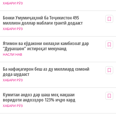
ХАБАРИ РӮЗ
Бонки Умумиҷаҳонӣ ба Тоҷикистон 495
миллион доллар маблағи грантӣ додааст
ХАБАРИ РӮЗ
Ятимон ва кӯдакони оилаҳои камбизоат дар
“Дурахшон” истироҳат мекунанд
НАСЛИ НАВ
Ба нафақагирон беш аз ду миллиард сомонӣ
дода шудааст
ХАБАРИ РӮЗ
Кумитаи андоз дар шаш моҳ нақшаи
воридоти андозҳоро 123% иҷро кард
ХАБАРИ РӮЗ