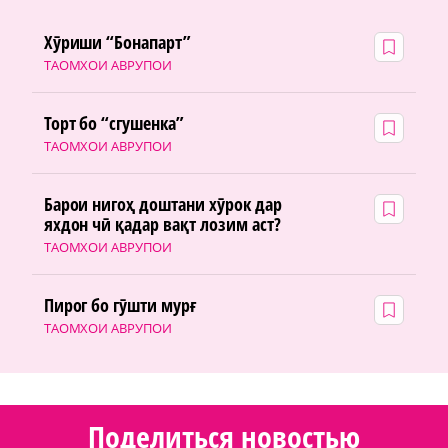
Хӯриши “Бонапарт”
ТАОМХОИ АВРУПОИ
Торт бо “сгушенка”
ТАОМХОИ АВРУПОИ
Барои нигоҳ доштани хӯрок дар
яхдон чӣ қадар вақт лозим аст?
ТАОМХОИ АВРУПОИ
Пирог бо гӯшти мурғ
ТАОМХОИ АВРУПОИ
Поделиться новостью