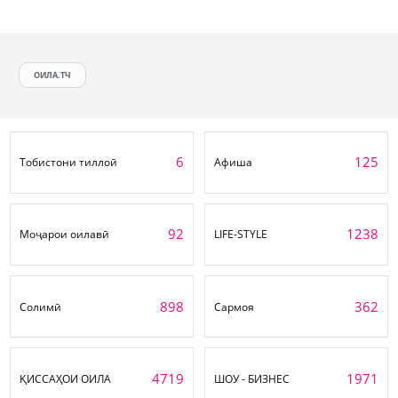
ОИЛА.ТЧ
6
125
Тобистони тиллоӣ
Афиша
92
1238
Моҷарои оилавӣ
LIFE-STYLE
898
362
Солимӣ
Сармоя
4719
1971
ҚИССАҲОИ ОИЛА
ШОУ - БИЗНЕС