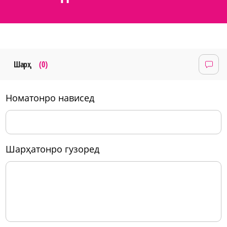
Шарҳ
(0)
номатонро нависед
шарҳатонро гузоред