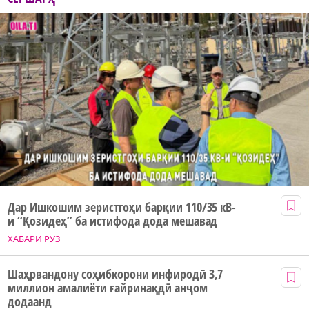
Дар Ишкошим зеристгоҳи барқии 110/35 кВ-
и “Қозидеҳ” ба истифода дода мешавад
ХАБАРИ РӮЗ
Шаҳрвандону соҳибкорони инфиродӣ 3,7
миллион амалиёти ғайринақдӣ анҷом
додаанд