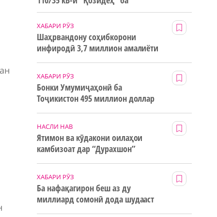
110/35 кВ-и “Қозидеҳ” ба
истифода дода мешавад
ХАБАРИ РӮЗ
Шаҳрвандону соҳибкорони
инфиродӣ 3,7 миллион амалиёти
ғайринақдӣ анҷом додаанд
Ман
ХАБАРИ РӮЗ
Бонки Умумиҷаҳонӣ ба
Тоҷикистон 495 миллион доллар
маблағи грантӣ додааст
НАСЛИ НАВ
Ятимон ва кӯдакони оилаҳои
камбизоат дар “Дурахшон”
истироҳат мекунанд
ХАБАРИ РӮЗ
Ба нафақагирон беш аз ду
миллиард сомонӣ дода шудааст
н