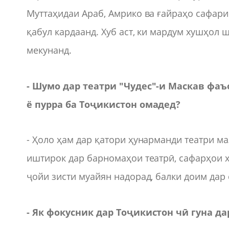
Муттаҳидаи Араб, Амрико ва ғайраҳо сафари
қабул кардаанд. Хуб аст, ки мардум хушҳол
мекунанд.
- Шумо дар театри "Чудес"-и Маскав фаъ
ё пурра ба Тоҷикистон омадед?
- Ҳоло ҳам дар қатори ҳунарманди театри ма
иштирок дар барномаҳои театрӣ, сафарҳои ҳ
ҷойи зисти муайян надорад, балки доим дар 
- Як фокусник дар Тоҷикистон чӣ гуна 