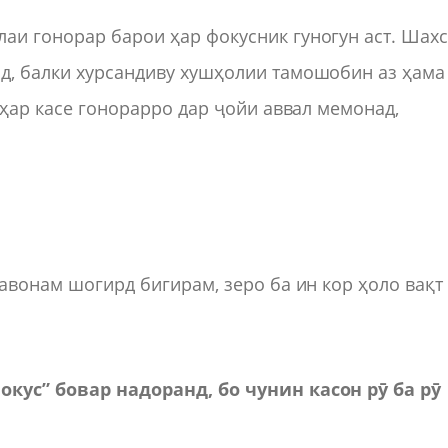
аи гонорар барои ҳар фокусник гуногун аст. Шах
ад, балки хурсандиву хушҳолии тамошобин аз ҳама
и ҳар касе гонорарро дар ҷойи аввал мемонад,
тавонам шогирд бигирам, зеро ба ин кор ҳоло вақт
окус” бовар надоранд, бо чунин касон рӯ ба рӯ