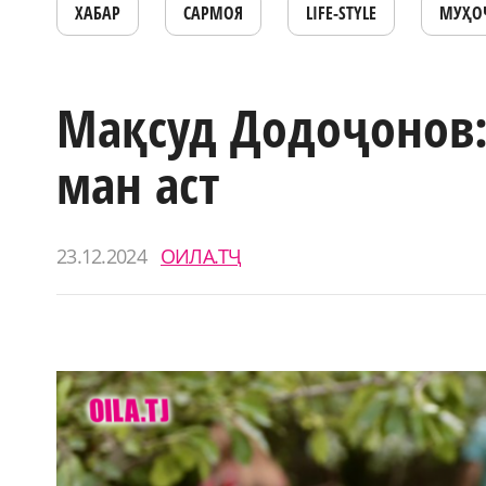
ХАБАР
САРМОЯ
LIFE-STYLE
МУҲО
Мақсуд Додоҷонов:
ман аст
23.12.2024
ОИЛА.ТҶ