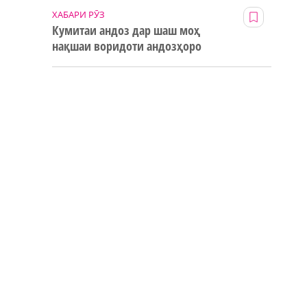
ХАБАРИ РӮЗ
Кумитаи андоз дар шаш моҳ
нақшаи воридоти андозҳоро
123% иҷро кард
и