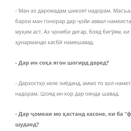
- Ман аз даромадам шикоят надорам. Масъал
барои ман гонорар дар ҷойи аввал намеист
муҳим аст. Аз ҷониби дигар, бояд бигӯям, к
ҳунарманди касбӣ намешавад.
- Дар ин соҳа ягон шогирд доред?
- Дархостҳо хеле зиёданд, аммо то ҳол наме
надорам. Шояд ин кор дар оянда шавад.
- Дар ҷомеаи мо ҳастанд касоне, ки ба “ф
шудаед?