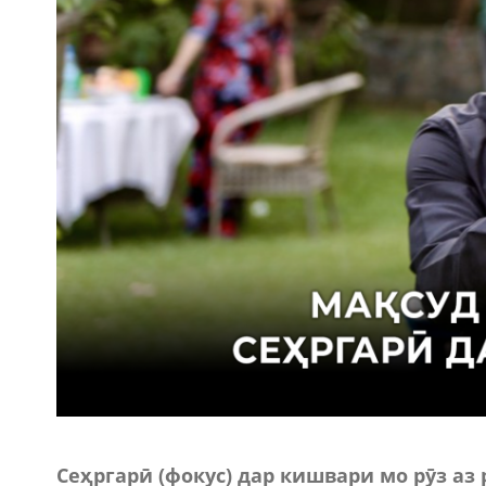
Сеҳргарӣ (фокус) дар кишвари мо рӯз аз