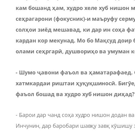
кам бошанд ҳам, худро хеле хуб нишон 
сеҳрагарони (фокусник)-и маъруфу серм
солҳои зиёд мешавад, ки дар ин соҳа ф
кардан кор мекунад. Мо бо Мақсуд доир
олами сеҳргарӣ, душвориҳо ва умуман к
- Шумо ҷавони фаъол ва ҳаматарафаед. С
хатмкардаи риштаи ҳуқуқшиносӣ. Бигӯед
фаъол бошад ва худро хуб нишон диҳад?
- Барои дар чанд соҳа худро нишон додан ва
Инчунин, дар баробари шавқу завқ кӯшишу з