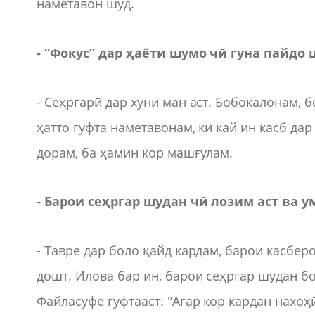
наметавон шуд.
- “Фокус” дар ҳаёти шумо чӣ гуна пайдо 
- Сеҳргарӣ дар хуни ман аст. Бобокалонам, б
ҳатто гуфта наметавонам, ки кай ин касб дар
дорам, ба ҳамин кор машғулам.
- Барои сеҳргар шудан чӣ лозим аст ва 
- Тавре дар боло қайд кардам, барои касбер
дошт. Илова бар ин, барои сеҳргар шудан бо
Файласуфе гуфтааст: "Агар кор кардан нахоҳ