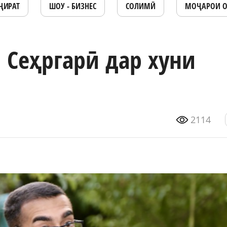
ҶИРАТ
ШОУ - БИЗНЕС
СОЛИМӢ
МОҶАРОИ 
 Сеҳргарӣ дар хуни
2114