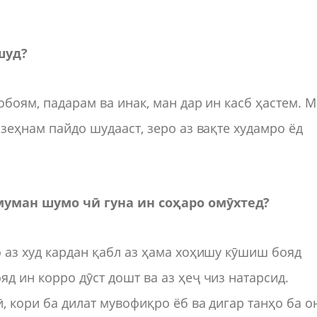
шуд?
обоям, падарам ва инак, ман дар ин касб ҳастем. 
 зеҳнам пайдо шудааст, зеро аз вақте худамро ёд
умуман шумо чӣ гуна ин соҳаро омӯхтед?
о аз худ кардан қабл аз ҳама хоҳишу кӯшиш бояд
яд ин корро дӯст дошт ва аз ҳеҷ чиз натарсид.
ӣ, кори ба дилат мувофиқро ёб ва дигар танҳо ба о