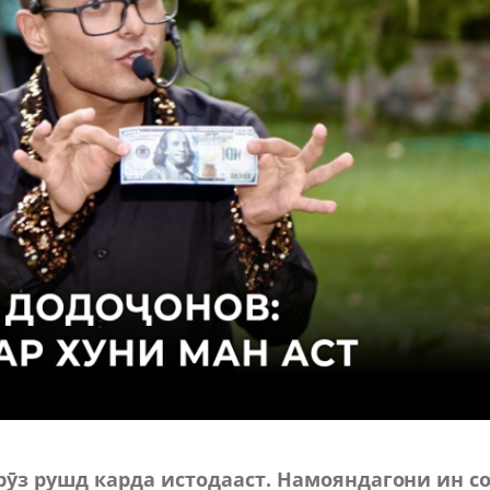
 рӯз рушд карда истодааст. Намояндагони ин с