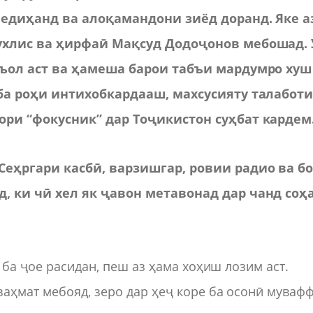
медиҳанд ва алоқамандони зиёд доранд. Яке а
ухлис ва ҳирфаӣ Мақсуд Додоҷонов мебошад. 
аъол аст ва ҳамеша барои табъи мардумро хуш
 ба роҳи интихобкардааш, махсусияту талабот
ори “фокусник” дар Тоҷикистон суҳбат кардем
еҳргари касбӣ, варзишгар, ровии радио ва бо
, ки чӣ хел як ҷавон метавонад дар чанд соҳ
 ба ҷое расидан, пеш аз ҳама хоҳиш лозим аст.
аҳмат мебояд, зеро дар ҳеҷ коре ба осонӣ муваф