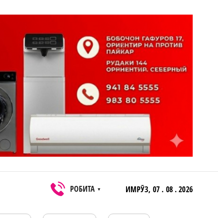
РОБИТА
ИМРӮЗ,
07 . 08 . 2026
▼