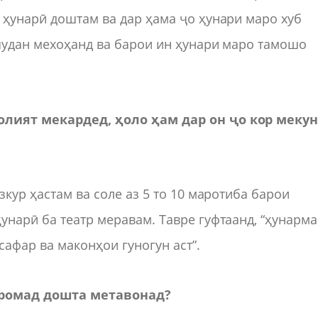
 ҳунарӣ доштам ва дар ҳама ҷо ҳунари маро хуб
 шудан мехоҳанд ва барои ин ҳунари маро тамошо
олият мекардед, ҳоло ҳам дар он ҷо кор меку
зкур ҳастам ва соле аз 5 то 10 маротиба барои
унарӣ ба театр меравам. Тавре гуфтаанд, “ҳунарм
сафар ва маконҳои гуногун аст”.
даромад дошта метавонад?