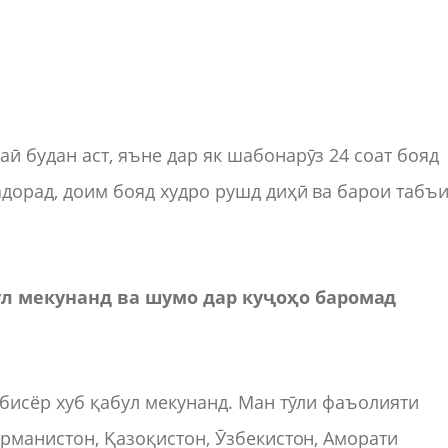
ӣ будан аст, яъне дар як шабонарӯз 24 соат бояд
адорад, доим бояд худро рушд диҳӣ ва барои табъ
бул мекунанд ва шумо дар куҷоҳо баромад
 бисёр хуб қабул мекунанд. Ман тӯли фаъолияти
Арманистон, Қазоқистон, Ӯзбекистон, Аморати