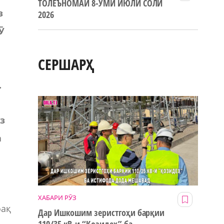
ТОЛЕЪНОМАИ 8-УМИ ИЮЛИ СОЛИ
з
2026
Ӯ
СЕРШАРҲ
и
.
з
а
ХАБАРИ РӮЗ
фақ
Дар Ишкошим зеристгоҳи барқии