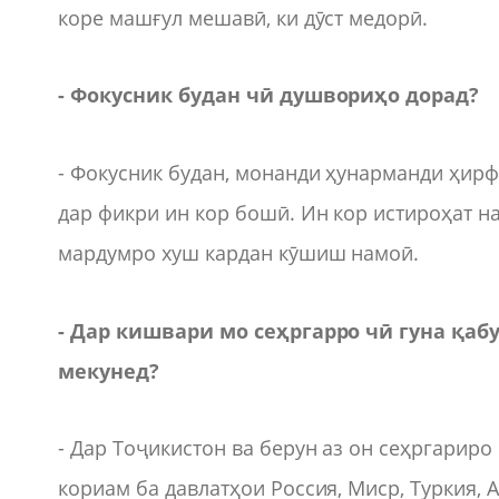
коре машғул мешавӣ, ки дӯст медорӣ.
- Фокусник будан чӣ душвориҳо дорад?
- Фокусник будан, монанди ҳунарманди ҳирфа
дар фикри ин кор бошӣ. Ин кор истироҳат н
мардумро хуш кардан кӯшиш намоӣ.
- Дар кишвари мо сеҳргарро чӣ гуна қа
мекунед?
- Дар Тоҷикистон ва берун аз он сеҳргариро
кориам ба давлатҳои Россия, Миср, Туркия, 