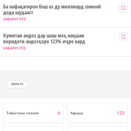
Ба нафақагирон беш аз ду миллиард сомонӣ
дода шудааст
ХАБАРИ РӮЗ
Кумитаи андоз дар шаш моҳ нақшаи
воридоти андозҳоро 123% иҷро кард
ХАБАРИ РӮЗ
ОИЛА.ТЧ
6
125
Тобистони тиллоӣ
Афиша