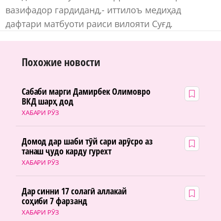
вазифадор гардиданд,- иттилоъ медиҳад
дафтари матбуоти раиси вилояти Суғд.
Похожие новости
Сабаби марги Дамирбек Олимовро
ВКД шарҳ дод
ХАБАРИ РӮЗ
Домод дар шаби тӯй сари арӯсро аз
танаш ҷудо карду гурехт
ХАБАРИ РӮЗ
Дар синни 17 солагӣ аллакай
соҳиби 7 фарзанд
ХАБАРИ РӮЗ