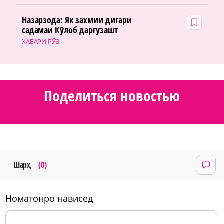
Назарзода: Як захмии дигари
садамаи Кӯлоб даргузашт
ХАБАРИ РӮЗ
Поделиться новостью
Шарҳ
(0)
номатонро нависед