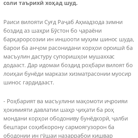
соли таърихӣ хоҳад шуд.
Раиси вилояти Суғд Раҷаб Аҳмадзода зимни
боздид аз шаҳри Бӯстон бо ҷараёни
барқарорсозии ин иншооти муҳим шинос шуда,
барои ба анҷом расонидани корҳои ороишӣ ба
масъулин дастуру супоришҳои мушаххас
додааст. Дар идомаи боздид роҳбари вилоят бо
лоиҳаи бунёди маркази хизматрасонии муосир
шинос гардидааст.
- Роҳбарият ва масъулини мақомоти иҷроияи
ҳокимияти давлатии шаҳр ҷиҳати ба роҳ
мондани корҳои ободониву бунёдкорӣ, ҷалби
бештари соҳибкорону сармоягузорон ба
ободонии ин гӯшаи назаррабои кишвар