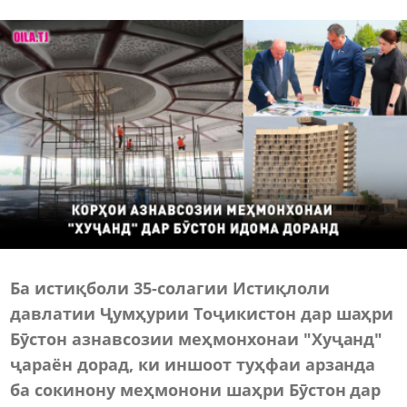
Ба истиқболи 35-солагии Истиқлоли
давлатии Ҷумҳурии Тоҷикистон дар шаҳри
Бӯстон азнавсозии меҳмонхонаи "Хуҷанд"
ҷараён дорад, ки иншоот туҳфаи арзанда
ба сокинону меҳмонони шаҳри Бӯстон дар