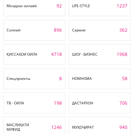
92
1237
Моҷарои оилавӣ
LIFE-STYLE
896
362
Солимӣ
Сармоя
4718
1968
ҚИССАҲОИ ОИЛА
ШОУ - БИЗНЕС
8
58
Спецпроекты
НОМНОМА
198
706
ТВ - ОИЛА
ДАСТАРХОН
МАСЛИҲАТИ
1246
940
МУҲОҶИРАТ
МУФИД