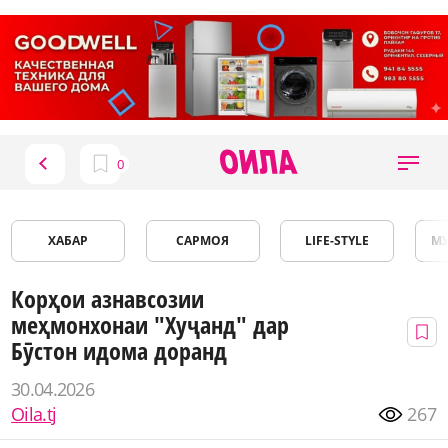
ХАБАР
САРМОЯ
LIFE-STYLE
М
Корҳои азнавсозии
меҳмонхонаи "Хуҷанд" дар
Бӯстон идома доранд
30.04.2026
Oila.tj
267