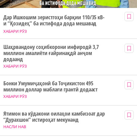
Дар Ишкошим зеристгоҳи барқии 110/35 кВ-
и “Қозидеҳ” ба истифода дода мешавад
ХАБАРИ РӮЗ
Шаҳрвандону соҳибкорони инфиродӣ 3,7
миллион амалиёти ғайринақдӣ анҷом
додаанд
ХАБАРИ РӮЗ
Бонки Умумиҷаҳонӣ ба Тоҷикистон 495
миллион доллар маблағи грантӣ додааст
ХАБАРИ РӮЗ
Ятимон ва кӯдакони оилаҳои камбизоат дар
“Дурахшон” истироҳат мекунанд
НАСЛИ НАВ