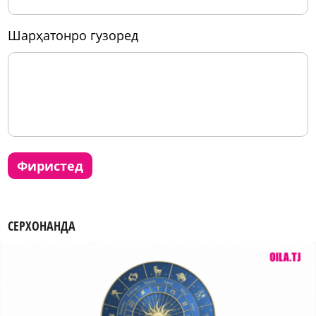
шарҳатонро гузоред
фиристед
СЕРХОНАНДА