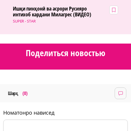
Ишқи пинҳонӣ ва асрори Русияро
интихоб кардани Милагрес (ВИДЕО)
SUPER - STAR
Поделиться новостью
Шарҳ
(0)
номатонро нависед