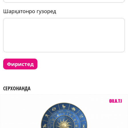
шарҳатонро гузоред
фиристед
СЕРХОНАНДА