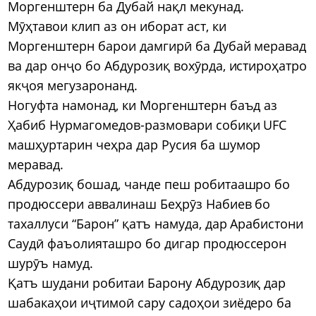
Моргенштерн ба Дубай нақл мекунад.
Мӯҳтавои клип аз он иборат аст, ки
Моргенштерн барои дамгирӣ ба Дубай меравад
ва дар онҷо бо Абдурозиқ вохӯрда, истироҳатро
якҷоя мегузаронанд.
Ногуфта намонад, ки Моргенштерн баъд аз
Ҳабиб Нурмагомедов-размовари собиқи UFC
машҳуртарин чеҳра дар Русия ба шумор
меравад.
Абдурозиқ бошад, чанде пеш робитаашро бо
продюссери аввалинаш Беҳрӯз Набиев бо
тахаллуси “Барон” қатъ намуда, дар Арабистони
Саудӣ фаъолияташро бо дигар продюссерон
шурӯъ намуд.
Қатъ шудани робитаи Барону Абдурозиқ дар
шабакаҳои иҷтимоӣ сару садоҳои зиёдеро ба