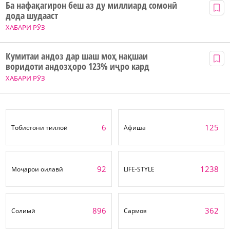
Ба нафақагирон беш аз ду миллиард сомонӣ
дода шудааст
ХАБАРИ РӮЗ
Кумитаи андоз дар шаш моҳ нақшаи
воридоти андозҳоро 123% иҷро кард
ХАБАРИ РӮЗ
6
125
Тобистони тиллоӣ
Афиша
92
1238
Моҷарои оилавӣ
LIFE-STYLE
896
362
Солимӣ
Сармоя