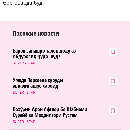
бор оварда буд.
Похожие новости
Барон занашро талоқ доду аз
Абдурозиқ ҷудо шуд?
SUPER - STAR
Умеда Парсаева суруди
аввалинашро сароид
SUPER - STAR
Вохӯрии Арон Афшор бо Шабнами
Сурайё ва Меҳрнигори Рустам
SUPER - STAR