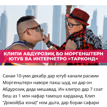
Санаи 10-уми декабр дар ютуб канали расмии
Моргенштерн наворе пахш шуд, ки дар он
Абдурозиқ дида мешавад. Ин клипро дар 7 соат
беш аз 1 млн нафар тамошо кардаанд. Клип
“Домой(Ба хона)” ном дшта, дар бораи сафари