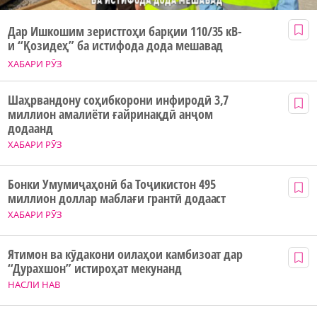
Дар Ишкошим зеристгоҳи барқии 110/35 кВ-
и “Қозидеҳ” ба истифода дода мешавад
ХАБАРИ РӮЗ
Шаҳрвандону соҳибкорони инфиродӣ 3,7
миллион амалиёти ғайринақдӣ анҷом
додаанд
ХАБАРИ РӮЗ
Бонки Умумиҷаҳонӣ ба Тоҷикистон 495
миллион доллар маблағи грантӣ додааст
ХАБАРИ РӮЗ
Ятимон ва кӯдакони оилаҳои камбизоат дар
“Дурахшон” истироҳат мекунанд
НАСЛИ НАВ