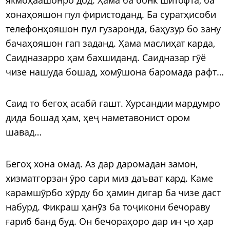
хонаҳояшон пул фиристоданд. Ба суратҳисоби
телефонҳояшон пул гузаронда, баҳузур бо зану
бачаҳояшон гап заданд. Ҳама маслиҳат карда,
Саидназарро ҳам бахшиданд. Саидназар гӯё
чизе нашуда бошад, хомӯшона баромада рафт…
Саид то бегоҳ асабӣ гашт. Хурсандии мардумро
дида бошад ҳам, ҳеҷ наметавонист ором
шавад…
Бегоҳ хона омад. Аз дар даромадан замон,
хизматгорзан ӯро сари миз даъват кард. Каме
карамшӯрбо хӯрду бо ҳамин дигар ба чизе даст
набурд. Фикраш ҳанӯз ба тоҷикони бечораву
ғариб банд буд. Он бечораҳоро дар ин ҷо ҳар