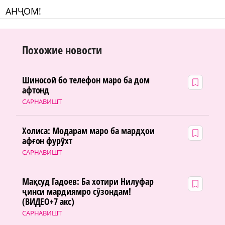
АНҶОМ!
Похожие новости
Шиносоӣ бо телефон маро ба дом
афтонд
САРНАВИШТ
Холиса: Модарам маро ба мардҳои
афғон фурӯхт
САРНАВИШТ
Мақсуд Гадоев: Ба хотири Нилуфар
ҷинси мардиямро сӯзондам!
(ВИДЕО+7 акс)
САРНАВИШТ