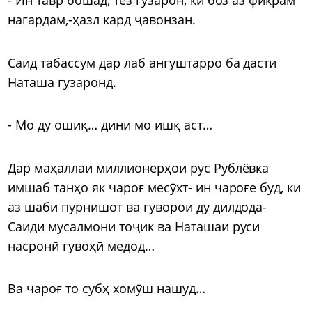
нагардам,-ҳазл кард ҷавонзан.
Саид табассум дар лаб ангуштарро ба дасти
Наташа гузаронд.
- Мо ду ошиқ… дини мо ишқ аст…
Дар маҳаллаи миллионерҳои рус Рублёвка
имшаб танҳо як чароғ месӯхт- ин чароғе буд, ки
аз шаби пурнишот ва гуворои ду дилдода-
Саиди мусалмони тоҷик ва Наташаи руси
насронӣ гувоҳӣ медод…
Ва чароғ то субҳ хомӯш нашуд…