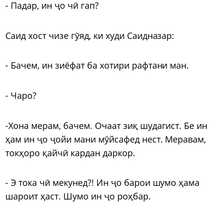
- Падар, ин ҷо чӣ гап?
Саид хост чизе гӯяд, ки худи Саидназар:
- Бачем, ин зиёфат ба хотири рафтани ман.
- Чаро?
-Хона мерам, бачем. Очаат зиқ шудагист. Бе ин
ҳам ин ҷо ҷойи мани мӯйсафед нест. Меравам,
токҳоро қайчӣ кардан даркор.
- Э тока чӣ мекунед?! Ин ҷо барои шумо ҳама
шароит ҳаст. Шумо ин ҷо роҳбар.