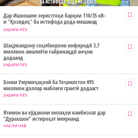
Дар Ишкошим зеристгоҳи барқии 110/35 кВ-
и “Қозидеҳ” ба истифода дода мешавад
ХАБАРИ РӮЗ
Шаҳрвандону соҳибкорони инфиродӣ 3,7
миллион амалиёти ғайринақдӣ анҷом
додаанд
ХАБАРИ РӮЗ
Бонки Умумиҷаҳонӣ ба Тоҷикистон 495
миллион доллар маблағи грантӣ додааст
ХАБАРИ РӮЗ
Ятимон ва кӯдакони оилаҳои камбизоат дар
“Дурахшон” истироҳат мекунанд
НАСЛИ НАВ