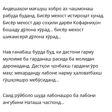
Андешаҳои мағшуш хобро аз чашмонаш
рабуда буданд. Бисёр мехост истироҳат кунад.
Бисёр мехост дар соҳили дарёи Кофарниҳон
бошаду дӯлона хӯрад… бисёр мехост
шикамсерӣ дӯлона хӯрад…
Нав ғанабаш бурда буд, ки дастони гарму
мулоиме ба гарданаш расида ба молидан
даромаданд. Дастҳои ҷонбахш гардани ӯро
маҳс мекарданду лабоне нарму ҳаловатбахш
гӯшҳояшро мебӯсиданд…
Саид рӯйболо шуда лабонашро ба лабони
ангубини Наташа часпонд…