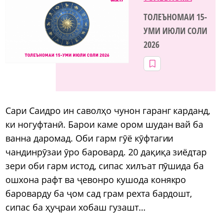
ТОЛЕЪНОМАИ 15-
УМИ ИЮЛИ СОЛИ
2026
Сари Саидро ин саволҳо чунон гаранг карданд,
ки ногуфтанӣ. Барои каме ором шудан вай ба
ванна даромад. Оби гарм гӯё кӯфтагии
чандинрӯзаи ӯро баровард. 20 дақиқа зиёдтар
зери оби гарм истод, сипас хилъат пӯшида ба
ошхона рафт ва ҷевонро кушода конякро
бароварду ба ҷом сад грам рехта бардошт,
сипас ба ҳуҷраи хобаш гузашт…