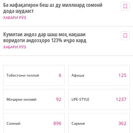
Ба нафақагирон беш аз ду миллиард сомонӣ
дода шудааст
ХАБАРИ РӮЗ
Кумитаи андоз дар шаш моҳ нақшаи
воридоти андозҳоро 123% иҷро кард
ХАБАРИ РӮЗ
6
125
Тобистони тиллоӣ
Афиша
92
1237
Моҷарои оилавӣ
LIFE-STYLE
896
362
Солимӣ
Сармоя