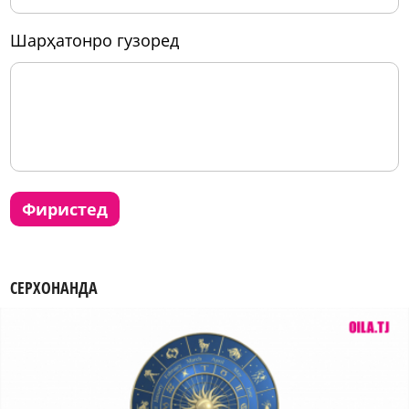
шарҳатонро гузоред
фиристед
СЕРХОНАНДА