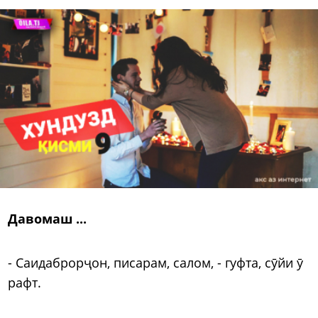
Давомаш ...
- Саидаброрҷон, писарам, салом, - гуфта, сӯйи ӯ
рафт.