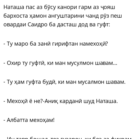
Наташа пас аз бӯсу канори гарм аз ҷояш
бархоста ҳамон ангуштарини чанд рӯз пеш
овардаи Саидро ба дасташ дод ва гуфт:
- Ту маро ба занӣ гирифтан намехоҳӣ?
- Охир ту гуфтӣ, ки ман мусулмон шавам…
- Ту ҳам гуфта будӣ, ки ман мусалмон шавам.
- Мехоҳӣ ё не?-Аниқ карданӣ шуд Наташа.
- Албатта мехоҳам!
- Ин тавр бошад, тез гузарон, ки боз аз фикрам