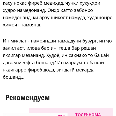
касу нокас фиреб медиҳад, чунки ҳуқуқҳои
худро намедонанд. Онҳо ҳатто забонро
намедонанд, ки арзу шикоят намуда, худашонро
ҳимоят намоянд.
Ин миллат - намояндаи тамаддуни бузург, ин ҷо
залил аст, илова бар ин, теша бар решаи
якдигар мезананд. Худоё, ин саҳнаҳо то ба кай
давом меёфта бошанд? Ин мардум то ба кай
якдигарро фиреб дода, зиндагӣ мекарда
бошанд…
Рекомендуем
ТОЛЕЪНОМА