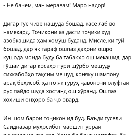
- Не бачем, ман меравам! Маро надор!
Дигар гӯё чизе нашуда бошад, касе лаб во
намекард. Тоҷикони аз дасти тоҷики худ
азобкашида ҳам хомӯш буданд. Мисле, ки тӯй
бошад, дар як тараф ошпаз даҳони ошро
кушода монда буду ба табақҳо ош мекашид, дар
гӯшаи дигар косаҳо пури шӯрбо мешуду
сихкабобҳо тақсим мешуд, коняку шампону
арақ беҳисоб, ҳатто як гурӯҳ ҷавонони олуфтаи
рус пайдо шуда хостанд ош хӯранд. Ошпаз
хоҳиши онҳоро ба ҷо овард.
Ин шом барои тоҷикон ид буд. Баъди гусели
Саидназар муҳосибот маоши пурраи
якмоҳаашонро дод. Ҳама ба бонк шитофта, ба