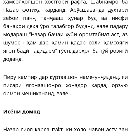
ҳамсояҳояшон хостгорӣ рафта, Шабнамро ба
Назар фотиҳа карданд. Арӯсшаванда духтари
зебои панҷ панҷааш ҳунар буд ва нисфи
бачаҳои деҳа ӯро талабгор буданд, вале падару
модараш “Назар бачаи хуби оромтабиат аст, аз
шумоён ҳам дар ҳамин қадар соли ҳамсоягӣ
ягон бадӣ надидаем” гӯён, дарҳол ба тӯй розигӣ
доданд.
Пиру кампир дар куртаашон намеғунҷиданд, ки
писари ягонаашонро хонадор карда, орзую
ормон мешикананд, вале...
Исёни домод
Назар гиря карда гуфт, ки ҳоло ҷавон асту зан