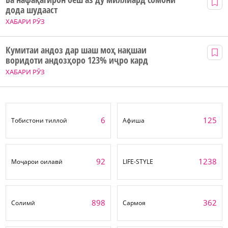
дода шудааст
ХАБАРИ РӮЗ
Кумитаи андоз дар шаш моҳ нақшаи
воридоти андозҳоро 123% иҷро кард
ХАБАРИ РӮЗ
6
125
Тобистони тиллоӣ
Афиша
92
1238
Моҷарои оилавӣ
LIFE-STYLE
898
362
Солимӣ
Сармоя