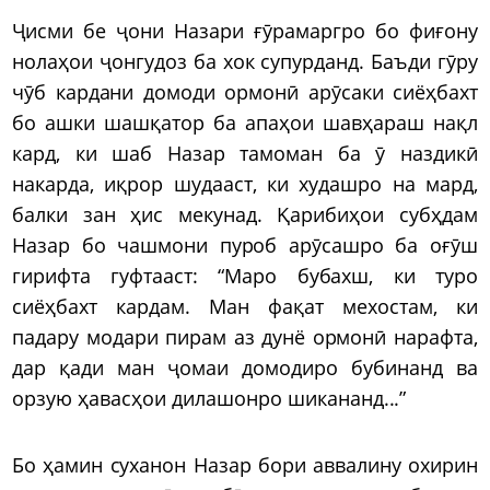
Ҷисми бе ҷони Назари ғӯрамаргро бо фиғону
нолаҳои ҷонгудоз ба хок супурданд. Баъди гӯру
чӯб кардани домоди ормонӣ арӯсаки сиёҳбахт
бо ашки шашқатор ба апаҳои шавҳараш нақл
кард, ки шаб Назар тамоман ба ӯ наздикӣ
накарда, иқрор шудааст, ки худашро на мард,
балки зан ҳис мекунад. Қарибиҳои субҳдам
Назар бо чашмони пуроб арӯсашро ба оғӯш
гирифта гуфтааст: “Маро бубахш, ки туро
сиёҳбахт кардам. Ман фақат мехостам, ки
падару модари пирам аз дунё ормонӣ нарафта,
дар қади ман ҷомаи домодиро бубинанд ва
орзую ҳавасҳои дилашонро шикананд...”
Бо ҳамин суханон Назар бори аввалину охирин