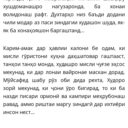
хушдоманашро нагузаронда, ба хонаи
волидонаш рафт. Духтарҳо низ баъди додани
чили модар аз паси зиндагии худашон шуда, як-
як ба хонаҳояшон баргаштанд...
Карим-амак дар ҳавлии калони бе одам, ки
мисли гӯристони куҳна даҳшатовар гаштааст,
танҳои танҳо монда, худашро мисли чуғзе эҳсос
мекунад, ки дар лонаи вайронае маскан дорад.
Мӯйсафед шабу рӯз оби дида рехта, Худоро
зорӣ мекунад, ки ҷони ӯро бигирад, то ки ба
назди писари ормонӣ ва кампири меҳрубонаш
равад, аммо риштаи маргу зиндагӣ дар ихтиёри
инсон нест...