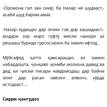
-Оромона гап зан охир, ба Назар чӣ шудааст,-
асабӣ шуд Карим-амак.
-Назар худашро дар оғили гов дор кашидааст,-
модари зор инро гуфту мисли чанори аз
решааш бурида гурсосзанон ба замин афтид..
Мӯйсафед ҳатто ҳамсарашро аз замин
набардошта, ҷонҳавл ҷониби молхона давид ва
дид, ки ҷисми писари навдомодаш дар байни
оғил дар расан овезон алвонҷ хӯрда
истодааст....
Сирри ҷонгудоз