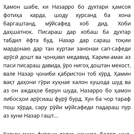
Ҳамон шабе, ки Назарро бо духтари ҳамсоя
фотиҳа карда, шоду хурсанд ба хона
баргаштанд, мӯйсафед хоб дид. Хоби
даҳшатнок. Писараш дар хобаш ба духтар
табдил ёфта буд. Назар дар сараш тоқии
мардонаю дар тан куртаи занонаи сап-сафеди
арӯсӣ дошт ва ҷонҳавл медавид. Карим-амак аз
паси писараш давида, ӯро нигоҳ доштан мехост,
вале Назар ҷониби қабристон тоб хӯрд. Ҳамин
вақт даҳони гӯри куҳнае калон кушода шуд ва
аз он аждаҳое берун шуда, Назарро бо ҳамон
либосҳои арӯсиаш фурӯ бурд. Хун ба чор тараф
пош хӯрда, сару рӯйи мӯйсафеди падараш пур
аз хуни Назар гашт...
Карим-амак фиғони талхе кашида бедор шуд.