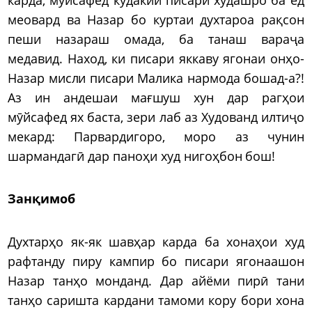
меовард ва Назар бо куртаи духтароа рақсон
пеши назараш омада, ба танаш вараҷа
медавид. Наход, ки писари яккаву ягонаи онҳо-
Назар мисли писари Малика нармода бошад-а?!
Аз ин андешаи мағшуш хун дар рагҳои
мӯйсафед ях баста, зери лаб аз Худованд илтиҷо
мекард: Парвардигоро, моро аз чунин
шармандагӣ дар паноҳи худ нигоҳбон бош!
Занқимоб
Духтарҳо як-як шавҳар карда ба хонаҳои худ
рафтанду пиру кампир бо писари ягонаашон
Назар танҳо монданд. Дар айёми пирӣ тани
танҳо саришта кардани тамоми кору бори хона