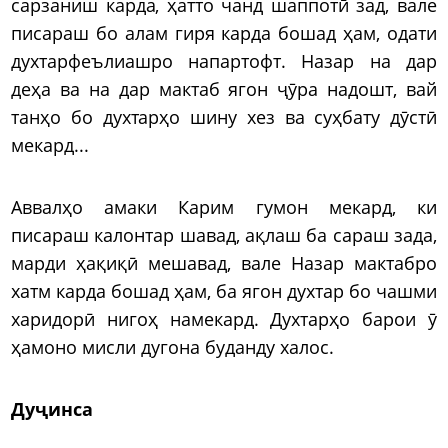
сарзаниш карда, ҳатто чанд шаппотӣ зад, вале
писараш бо алам гиря карда бошад ҳам, одати
духтарфеълиашро напартофт. Назар на дар
деҳа ва на дар мактаб ягон ҷӯра надошт, вай
танҳо бо духтарҳо шину хез ва суҳбату дӯстӣ
мекард...
Аввалҳо амаки Карим гумон мекард, ки
писараш калонтар шавад, ақлаш ба сараш зада,
марди ҳақиқӣ мешавад, вале Назар мактабро
хатм карда бошад ҳам, ба ягон духтар бо чашми
харидорӣ нигоҳ намекард. Духтарҳо барои ӯ
ҳамоно мисли дугона буданду халос.
Дуҷинса