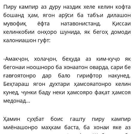
Пиру кампир аз дуру наздик хеле келин кофта
бошанд ҳам, ягон арӯси ба табъи дилашон
мувофиқ ёфта натавонистанд. Қиссаи
келинкобии онҳоро шунида, як бегоҳ домоди
калониашон гуфт:
-Амакҷон, холаҷон, беҳуда аз ким-куҷо як
бегонаи ноошноро ба хонаатон оварда, сари бе
ғавғоятонро дар бало гирифтор накунед.
Беҳтараш ягон духтари ҳамсояатонро келин
кунед, чунки баду неки ҳамсояро фақат ҳамсоя
медонад...
Ҳамин суҳбат боис гашту пиру кампир
миёнашонро маҳкам баста, ба хонаи яке аз