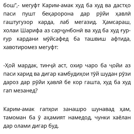
бош”,- мегуфт Карим-амак худ ба худ ва дастҳо
паси пушт беқаророна дар рӯйи ҳавлӣ
гаштугузор карда, лаб мегазид. Ҳамсараш,
холаи Шарифа аз сарҷунбонӣ ва худ ба худ ғур-
ғур кардани мӯйсафед ба ташвиш афтида,
хавотиромез мегуфт:
-Ҳой мардак, тинҷӣ аст, охир чаро ба ҷойи аз
паси харид ва дигар камбудиҳои тӯй шудан рӯзи
дароз дар рӯйи ҳавлӣ бе кор гашта, худ ба худ
гап мезанед?
Карим-амак гапҳои занашро шунавад ҳам,
тамоман ба ӯ аҳамият намедод, чунки хаёлан
дар олами дигар буд.