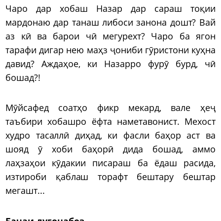
Чаро дар хобаш Назар дар сараш тоқии
мардонаю дар танаш либоси занона дошт? Вай
аз кӣ ва барои чӣ мегурехт? Чаро ба ягон
тарафи дигар нею маҳз ҷониби гӯристони куҳна
давид? Аждаҳое, ки Назарро фурӯ бурд, чӣ
бошад?!
Мӯйсафед соатҳо фикр мекард, вале ҳеҷ
таъбири хобашро ёфта наметавонист. Мехост
худро тасаллӣ диҳад, ки фасли баҳор аст ва
шояд ӯ хоби баҳорӣ дида бошад, аммо
лаҳзаҳои кӯдакии писараш ба ёдаш расида,
изтироби қаблаш торафт бештару бештар
мегашт...
Бачаи дугонабоз