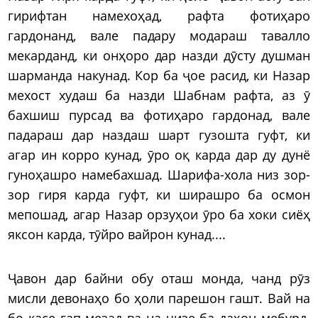
гирифтан намехоҳад, рафта фотиҳаро
гардонанд, вале падару модараш тавалло
мекарданд, ки онҳоро дар назди дӯсту душман
шарманда накунад. Кор ба ҷое расид, ки Назар
мехост худаш ба назди Шабнам рафта, аз ӯ
бахшиш пурсад ва фотиҳаро гардонад, вале
падараш дар наздаш шарт гузошта гуфт, ки
агар ин корро кунад, ӯро оқ карда дар ду дунё
гуноҳашро намебахшад. Шарифа-хола низ зор-
зор гиря карда гуфт, ки ширашро ба осмон
мепошад, агар Назар орзуҳои ӯро ба хоки сиёҳ
яксон карда, тӯйро вайрон кунад....
Ҷавон дар байни обу оташ монда, чанд рӯз
мисли девонаҳо бо ҳоли парешон гашт. Вай на
бо касе гап мезад ва на чизе ба даҳон мебурд.