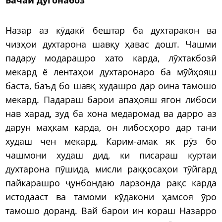
Назар аз кӯдакӣ бештар ба духтаракон ва
чизҳои духтарона шавқу ҳавас дошт. Чашми
падару модарашро хато карда, лӯхтакбозӣ
мекард ё лентаҳои духтаронаро ба мӯйҳояш
баста, баъд бо шавқ худашро дар оина тамошо
мекард. Падараш барои апаҳояш ягон либоси
нав харад, зуд ба хона медаромад ва дарро аз
дарун маҳкам карда, он либосҳоро дар тани
худаш чен мекард. Карим-амак як рӯз бо
чашмони худаш дид, ки писараш куртаи
духтарона пӯшида, мисли раққосаҳои тӯйгард
пайкарашро ҷунбондаю ларзонда рақс карда
истодааст ва тамоми кӯдакони ҳамсоя ӯро
тамошо доранд. Вай барои ин кораш Назарро