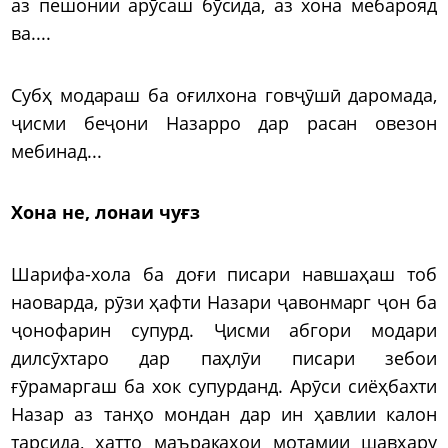
аз пешонии арӯсаш бӯсида, аз хона мебарояд
ва....
Субҳ модараш ба оғилхона говҷӯшӣ даромада,
ҷисми беҷони Назарро дар расан овезон
мебинад...
Хона не, лонаи чуғз
Шарифа-хола ба доғи писари навшаҳаш тоб
наоварда, рӯзи ҳафти Назари ҷавонмарг ҷон ба
ҷонофарин супурд. Ҷисми абгори модари
дилсӯхтаро дар паҳлӯи писари зебои
ғӯрамаргаш ба хок супурданд. Арӯси сиёҳбахти
Назар аз танҳо мондан дар ин ҳавлии калон
тарсида, ҳатто маъракаҳои мотамии шавҳару