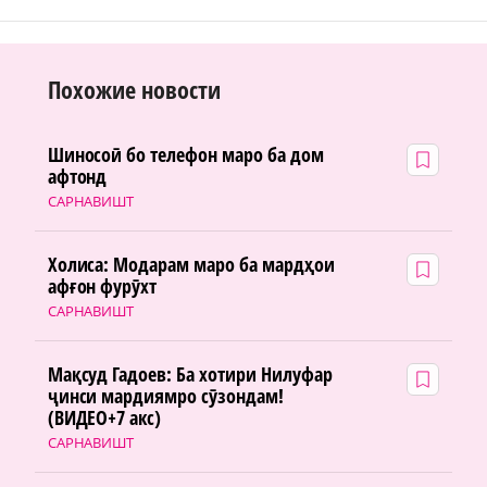
Похожие новости
Шиносоӣ бо телефон маро ба дом
афтонд
САРНАВИШТ
Холиса: Модарам маро ба мардҳои
афғон фурӯхт
САРНАВИШТ
Мақсуд Гадоев: Ба хотири Нилуфар
ҷинси мардиямро сӯзондам!
(ВИДЕО+7 акс)
САРНАВИШТ