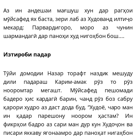
Аз ин андешаи мағшуш хун дар рагҳои
мӯйсафед ях баста, зери лаб аз Худованд илтиҷо
мекард: Парвардигоро, моро аз чунин
шармандагӣ дар паноҳи худ нигоҳбон бош....
Изтироби падар
Тӯйи домодии Назар торафт наздик мешуду
дили падараш Карим-амак рӯз то рӯз
нооромтар мегашт. Мӯйсафед пешомади
бадеро ҳис кардагӣ барин, чанд рӯз боз сабру
қарори худро аз даст дода буд. “Худоё, чаро ман
ин қадар парешону ноором ҳастам? Ин
фикрҳои бадро аз сари ман дур кун Худоҷон ва
писари яккаву ягонаамро дар паноҳат нигаҳбон