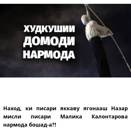
Наход, ки писари яккаву ягонааш Назар
мисли писари Малика Калонтарова
нармода бошад-а?!