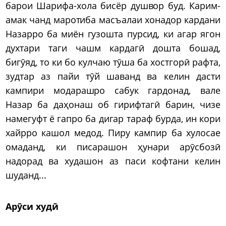
барои Шарифа-хола бисёр душвор буд. Карим-
амак чанд маротиба масъалаи хонадор кардани
Назарро ба миён гузошта пурсид, ки агар ягон
духтари таги чашм кардагӣ дошта бошад,
бигӯяд, то ки бо кулчаю тӯша ба хостгорӣ рафта,
зудтар аз пайи тӯй шаванд ва келин дасти
кампири модарашро сабук гардонад, вале
Назар ба даҳонаш об гирифтагӣ барин, чизе
намегуфт ё гапро ба дигар тараф бурда, ин кори
хайрро кашол медод. Пиру кампир ба хулосае
омаданд, ки писарашон ҳунари арӯсбозӣ
надорад ва худашон аз паси кофтани келин
шуданд...
Арӯси худӣ