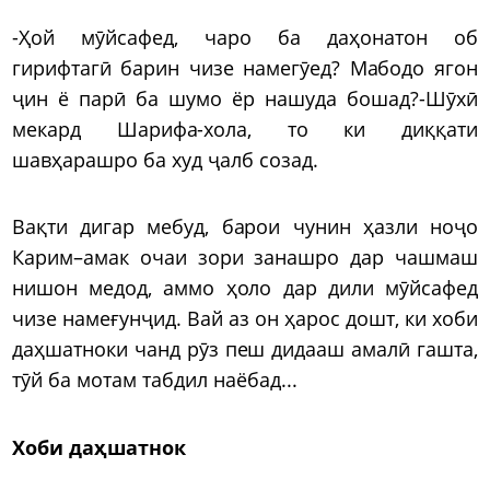
-Ҳой мӯйсафед, чаро ба даҳонатон об
гирифтагӣ барин чизе намегӯед? Мабодо ягон
ҷин ё парӣ ба шумо ёр нашуда бошад?-Шӯхӣ
мекард Шарифа-хола, то ки диққати
шавҳарашро ба худ ҷалб созад.
Вақти дигар мебуд, барои чунин ҳазли ноҷо
Карим–амак очаи зори занашро дар чашмаш
нишон медод, аммо ҳоло дар дили мӯйсафед
чизе намеғунҷид. Вай аз он ҳарос дошт, ки хоби
даҳшатноки чанд рӯз пеш дидааш амалӣ гашта,
тӯй ба мотам табдил наёбад...
Хоби даҳшатнок