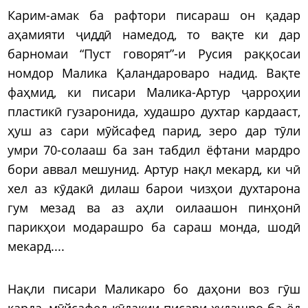
Карим-амак ба рафтори писараш он қадар
аҳамияти ҷиддӣ намедод, то вақте ки дар
барномаи “Пуст говорят”-и Русия раққосаи
номдор Малика Қаландароваро надид. Вақте
фаҳмид, ки писари Малика-Артур ҷарроҳии
пластикӣ гузаронида, худашро духтар кардааст,
ҳуш аз сари мӯйсафед парид, зеро дар тӯли
умри 70-солааш ба зан табдил ёфтани мардро
бори аввал мешунид. Артур нақл мекард, ки чӣ
хел аз кӯдакӣ дилаш барои чизҳои духтарона
гум мезад ва аз аҳли оилаашон пинҳонӣ
парикҳои модарашро ба сараш монда, шодӣ
мекард....
Нақли писари Маликаро бо даҳони воз гӯш
карда, мӯйсафед кӯдакии писари худашро ба ёд