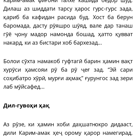
Дилаш аз шиддати тарсу ҳарос гурс-гурс зада,
қариб ба кафидан расида буд. Хост ба берун
баромада, дасту рӯяшро шӯяд, вале дар танаш
гӯё ҷону мадор намонда бошад, ҳатто қувват
накард, ки аз бистари хоб бархезад...
Болои сӯхта намакоб гуфтагӣ барин ҳамин вақт
хурӯси ҳамсояи рӯ ба рӯ ҷеғ зад. “Эй сари
соҳибатро хӯрӣ, мурғи аҳмақ” ғурунгос зад зери
лаб мӯйсафед...
Дил-гувоҳи ҳақ
Аз рӯзе, ки ҳамин хоби даҳшатнокро дидааст,
дили Карим-амак ҳеҷ орому қарор намегирад.