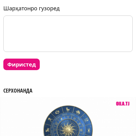
шарҳатонро гузоред
фиристед
СЕРХОНАНДА