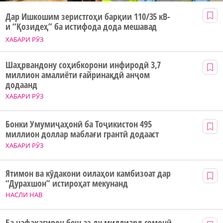
Дар Ишкошим зеристгоҳи барқии 110/35 кВ-
и “Қозидеҳ” ба истифода дода мешавад
ХАБАРИ РӮЗ
Шаҳрвандону соҳибкорони инфиродӣ 3,7
миллион амалиёти ғайринақдӣ анҷом
додаанд
ХАБАРИ РӮЗ
Бонки Умумиҷаҳонӣ ба Тоҷикистон 495
миллион доллар маблағи грантӣ додааст
ХАБАРИ РӮЗ
Ятимон ва кӯдакони оилаҳои камбизоат дар
“Дурахшон” истироҳат мекунанд
НАСЛИ НАВ
Ба нафақагирон беш аз ду миллиард сомонӣ