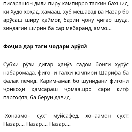
писарашон дили пиру кампирро таскин бахшид,
ки Худо хоҳад, ҳамааш хуб мешавад ва Назар бо
арӯсаш ширу қаймоқ барин ҷону ҷигар шуда,
зиндагии ширин ба сар мебаранд, аммо...
Фоҷиа дар таги чодари арӯсӣ
Субҳи рӯзи дигар ҳанӯз садои бонги хурӯс
набаромада, фиғони талхи кампири Шарифа ба
фалак печид. Карим-амак бо шунидани фиғони
ҷонкоҳи ҳамсараш ҷомаашро сари китф
партофта, ба берун давид.
-Хонаамон сӯхт мӯйсафед, хонаамон сӯхт!
Назар.... Назар.... Назар....