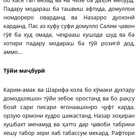
Падару модараш ба ташвиш афтида, домуллои
номдореро оварданд ва Назарро дуохонӣ
карданд. Пас аз куфу суфи домулло Салим ҷавон
гӯё ба худ омада, чеҳрааш кушода шуд ва ба
хотири падару модараш ба тӯй розигӣ дод,
аммо...
Тӯйи маҷбурӣ
Карим-амак ва Шарифа-хола бо кӯмаки духтару
домодҳояшон тӯйи зебое оростанд ва бо рақсу
бозӣ сари писари ягонаашонро ҷуфт карда,
орзую ормони худро шикастанд. Назар зоҳиран
хушбахт менамуд ва ҳатто дар ҷавоби табрики
хешу табор зери лаб табассум мекард. Рафтори