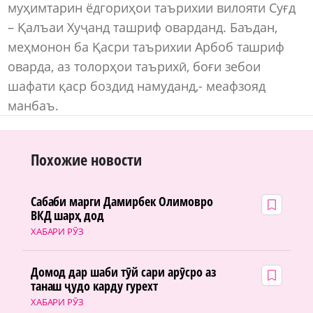
муҳимтарин ёдгориҳои таърихии вилояти Суғд
– Қалъаи Хуҷанд ташриф оварданд. Баъдан,
меҳмонон ба Қасри таърихии Арбоб ташриф
оварда, аз толорҳои таърихӣ, боғи зебои
шафати қаср боздид намуданд,- меафзояд
манбаъ.
Похожие новости
Сабаби марги Дамирбек Олимовро
ВКД шарҳ дод
ХАБАРИ РӮЗ
Домод дар шаби тӯй сари арӯсро аз
танаш ҷудо карду гурехт
ХАБАРИ РӮЗ