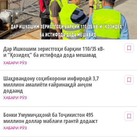
Дар Ишкошим зеристгоҳи барқии 110/35 кВ-
и “Қозидеҳ” ба истифода дода мешавад
ХАБАРИ РӮЗ
Шаҳрвандону соҳибкорони инфиродӣ 3,7
миллион амалиёти ғайринақдӣ анҷом
додаанд
ХАБАРИ РӮЗ
Бонки Умумиҷаҳонӣ ба Тоҷикистон 495
миллион доллар маблағи грантӣ додааст
ХАБАРИ РӮЗ