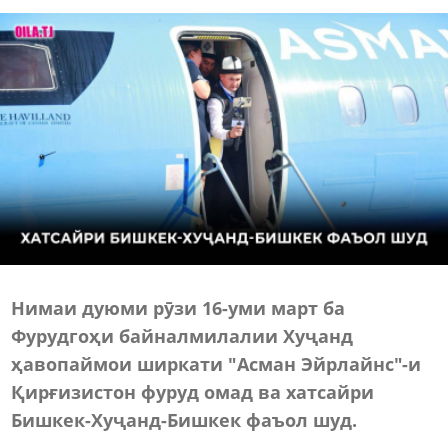
Нимаи дуюми рӯзи 16-уми март ба
Фурудгоҳи байналмилалии Хуҷанд
ҳавопаймои ширкати "Асман Эйрлайнс"-и
Қирғизистон фуруд омад ва хатсайри
Бишкек-Хуҷанд-Бишкек фаъол шуд.