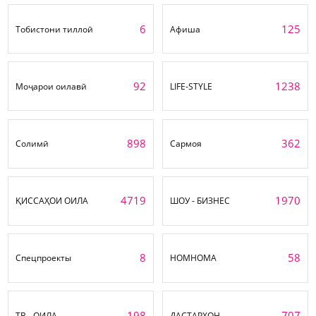
6
125
Тобистони тиллоӣ
Афиша
92
1238
Моҷарои оилавӣ
LIFE-STYLE
898
362
Солимӣ
Сармоя
4719
1970
ҚИССАҲОИ ОИЛА
ШОУ - БИЗНЕС
8
58
Спецпроекты
НОМНОМА
198
707
ТВ - ОИЛА
ДАСТАРХОН