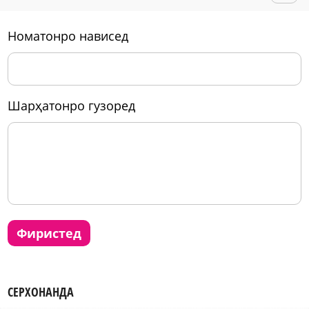
номатонро нависед
шарҳатонро гузоред
фиристед
СЕРХОНАНДА