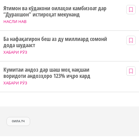
Ятимон ва кӯдакони оилаҳои камбизоат дар
“Дурахшон” истироҳат мекунанд
НАСЛИ НАВ
Ба нафақагирон беш аз ду миллиард сомонӣ
дода шудааст
ХАБАРИ РӮЗ
Кумитаи андоз дар шаш моҳ нақшаи
воридоти андозҳоро 123% иҷро кард
ХАБАРИ РӮЗ
ОИЛА.ТЧ