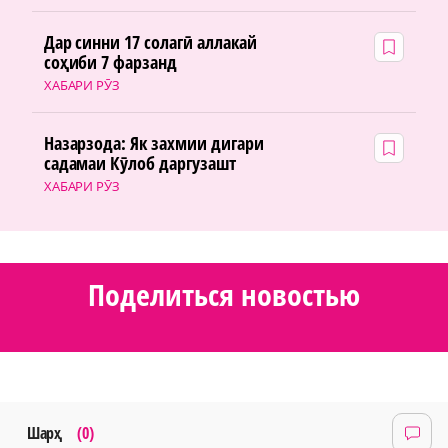
Дар синни 17 солагӣ аллакай
соҳиби 7 фарзанд
ХАБАРИ РӮЗ
Назарзода: Як захмии дигари
садамаи Кӯлоб даргузашт
ХАБАРИ РӮЗ
Поделиться новостью
Шарҳ
(0)