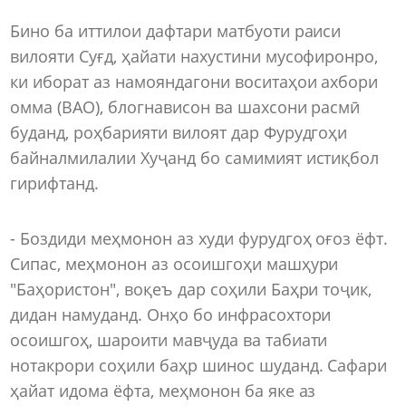
Бино ба иттилои дафтари матбуоти раиси
вилояти Суғд, ҳайати нахустини мусофиронро,
ки иборат аз намояндагони воситаҳои ахбори
омма (ВАО), блогнависон ва шахсони расмӣ
буданд, роҳбарияти вилоят дар Фурудгоҳи
байналмилалии Хуҷанд бо самимият истиқбол
гирифтанд.
- Боздиди меҳмонон аз худи фурудгоҳ оғоз ёфт.
Сипас, меҳмонон аз осоишгоҳи машҳури
"Баҳористон", воқеъ дар соҳили Баҳри тоҷик,
дидан намуданд. Онҳо бо инфрасохтори
осоишгоҳ, шароити мавҷуда ва табиати
нотакрори соҳили баҳр шинос шуданд. Сафари
ҳайат идома ёфта, меҳмонон ба яке аз